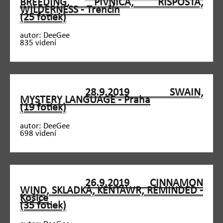
BREEDING, PIVNICA, RISPOSTA,
WILDERNESS - Trenčín
(25 fotiek)
autor: DeeGee
835 videní
28.9.2019 SWAIN,
MYSTERY LANGUAGE - Praha
(19 fotiek)
autor: DeeGee
698 videní
26.9.2019 CINNAMON
WIND, SKLADKA, KENTAWR, REMINDED -
Košice
(35 fotiek)