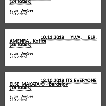
(24 fotiek)
autor: DeeGee
650 videní
10.11.2019 YLVA, ELR,
AMENRA - Košice
(36 fotiek)
autor: DeeGee
716 videní
18.10.2019 ITS EVERYONE
ELSE, MAKATA-O - Bardejov
(19 fotiek)
autor: DeeGee
710 videní