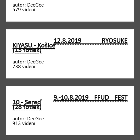
autor: DeeGee
579 videní
12.8.2019 RYOSUKE
KIYASU - Košice
(15 fotiek)
autor: DeeGee
738 videní
9.-10.8.2019 FFUD FEST
10 - Sereď
(28 fotiek)
autor: DeeGee
913 videní