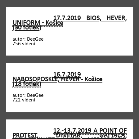
17.7.2019 BIOS, HEVER,
UNIFORM - Košice
(30 fotiek)
autor: DeeGee
756 videní
16.7.2019
NABOSOPOSKLE, HEVER - Košice
(18 fotiek)
autor: DeeGee
722 videní
12.-13.7.2019 A POINT OF
PROTEST, DIMITAR, GATTACA,