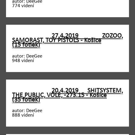
autor: DeeGee
774 videní
27.4.2019 ZOZOO,
SAMORAST, TOY PIŠTOĽS - Košice
(15 fotiek)
autor: DeeGee
948 videní
20.4.2019 SHITSYSTEM,
THE PUBLIC, VOLE, -273.15 - Košice
(35 fotiek)
autor: DeeGee
888 videní