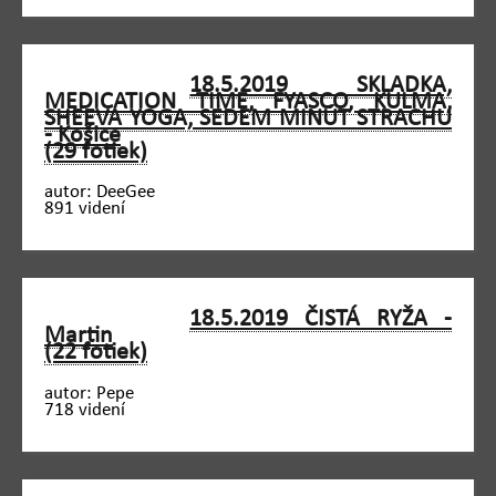
18.5.2019 SKLADKA,
MEDICATION TIME, FYASCO, KULMA,
SHEEVA YOGA, SEDEM MINÚT STRACHU
- Košice
(29 fotiek)
autor: DeeGee
891 videní
18.5.2019 ČISTÁ RYŽA -
Martin
(22 fotiek)
autor: Pepe
718 videní