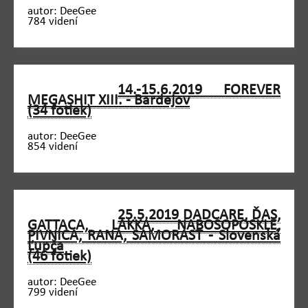
autor: DeeGee
784 videní
14.-15.6.2019 FOREVER
MEGASHIT XIII. - Bardejov
(34 fotiek)
autor: DeeGee
854 videní
25.5.2019 DADCARE, ĎAS,
GATTACA, LAKKA, NABOSOPOSKLE,
PIVNICA, RANA, SAMORAST - Slovenská
Ľupča
(46 fotiek)
autor: DeeGee
799 videní