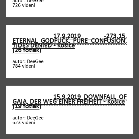
autor: DeeGee
726 videní
17.9.2019 -273.15,
ETERNAL GODFUCK, PURE CONFUSION,
TIDES DENIED - Košice
(26 fotiek)
autor: DeeGee
784 videní
15.9.2019 DOWNFALL OF
GAIA, DER WEG EINER FREIHEIT - Košice
(19 fotiek)
autor: DeeGee
623 videní