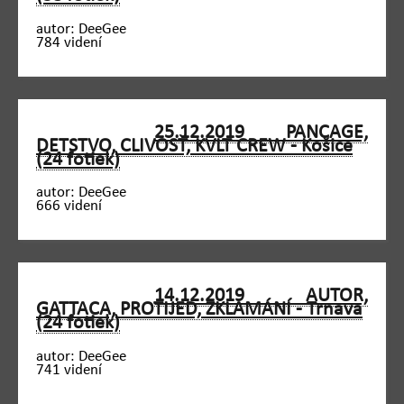
autor: DeeGee
784 videní
25.12.2019 PANCAGE,
DETSTVO, CLIVOSŤ, KVLT CREW - Košice
(24 fotiek)
autor: DeeGee
666 videní
14.12.2019 AUTOR,
GATTACA, PROTIJED, ZKLAMÁNÍ - Trnava
(24 fotiek)
autor: DeeGee
741 videní