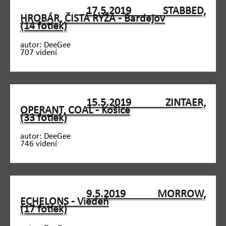
17.5.2019 STABBED,
HROBÁR, ČISTÁ RYŽA - Bardejov
(14 fotiek)
autor: DeeGee
707 videní
15.5.2019 ZINTAER,
OPERANT, COAL - Košice
(33 fotiek)
autor: DeeGee
746 videní
9.5.2019 MORROW,
ECHELONS - Viedeň
(17 fotiek)