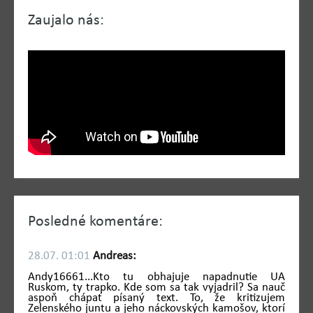
Zaujalo nás:
Posledné komentáre:
28.07. 01:01
Andreas:
Andy16661...Kto tu obhajuje napadnutie UA
Ruskom, ty trapko. Kde som sa tak vyjadril? Sa nauč
aspoň chápať písaný text. To, že kritizujem
Zelenského juntu a jeho náckovských kamošov, ktorí