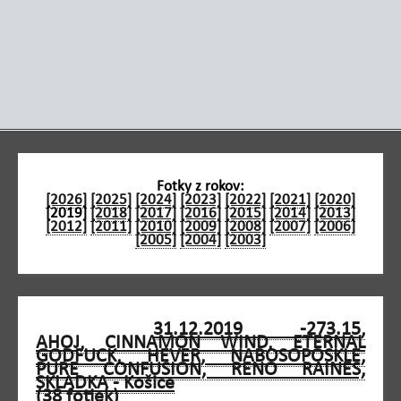
Fotky z rokov:
[2026]
[2025]
[2024]
[2023]
[2022]
[2021]
[2020]
[2019]
[2018]
[2017]
[2016]
[2015]
[2014]
[2013]
[2012]
[2011]
[2010]
[2009]
[2008]
[2007]
[2006]
[2005]
[2004]
[2003]
31.12.2019 -273.15,
AHOJ, CINNAMON WIND, ETERNAL
GODFUCK, HEVER, NABOSOPOSKLE,
PURE CONFUSION, RENO RAINES,
SKLADKA - Košice
(38 fotiek)