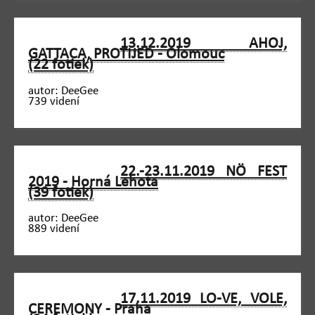
13.12.2019 AHOJ,
GATTACA, PROTIJED - Olomouc
(22 fotiek)
autor: DeeGee
739 videní
22.-23.11.2019 NÖ FEST
2019 - Horná Lehota
(39 fotiek)
autor: DeeGee
889 videní
17.11.2019 LO-VE, VOLE,
CEREMONY - Praha