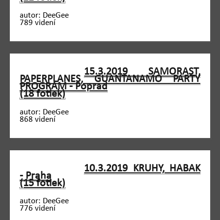
autor: DeeGee
789 videní
15.3.2019 SAMORAST,
PAPERPLANES, GUANTANAMO PARTY
PROGRAM - Poprad
(18 fotiek)
autor: DeeGee
868 videní
10.3.2019 KRUHY, HABAK
- Praha
(15 fotiek)
autor: DeeGee
776 videní