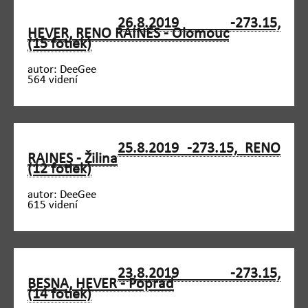
26.8.2019 -273.15,
HEVER, RENO RAINES - Olomouc
(15 fotiek)
autor: DeeGee
564 videní
25.8.2019 -273.15, RENO
RAINES - Žilina
(12 fotiek)
autor: DeeGee
615 videní
23.8.2019 -273.15,
BESNA, HEVER - Poprad
(14 fotiek)