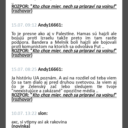
..
ROZPOR: "
Kto chce mier, nech sa pripraví na vojnu!
"
(rozhovor)
15.07. 09:12
Andy16661:
To je presne ako aj v Palestíne. Hamas sú hajzli ale
bojujú proti Izraelu takže preto im tam rastie
podpora. Bandera a Melnik boli hajzli ale bojovali
proti komunistom na ktorích sa odvoláva Put ..
ROZPOR: "
Kto chce mier, nech sa pripraví na vojnu!
"
(rozhovor)
15.07. 08:25
Andy16661:
Ja históriu UA poznám. A asi na rozdiel od teba viem
čo sa tam dialo aj pred druhou svetovou. Ja viem aj
čo je Zelenský zač lebo sledujem tie tvoje
"neexistujúce a zakázané" opozične média ..
ROZPOR: "
Kto chce mier, nech sa pripraví na vojnu!
"
(rozhovor)
10.07. 13:22
slon:
axc, si vtipny asi ak rakovina
(novinka)