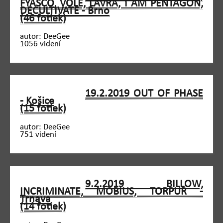
FYASCO, VOLE, LAVRA, I AM PENTAGON,
DECULTIVATE - Brno
(46 fotiek)
autor: DeeGee
1056 videní
19.2.2019 OUT OF PHASE
- Košice
(15 fotiek)
autor: DeeGee
751 videní
9.2.2019 BILLOW,
INCRIMINATE, MÖBIUS, TORPUR -
Trnava
(14 fotiek)