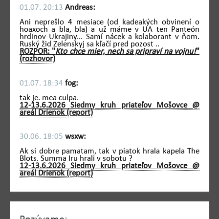
01.07. 20:13
Andreas:
Ani neprešlo 4 mesiace (od kadeakých obvinení o
hoaxoch a bla, bla) a už máme v UA ten Panteón
hrdinov Ukrajiny... Samí nácek a kolaborant v ňom.
Ruský žid Zelenskyj sa kľačí pred pozost ..
ROZPOR: "
Kto chce mier, nech sa pripraví na vojnu!
"
(rozhovor)
01.07. 18:34
fog:
tak je. mea culpa.
12-13.6.2026 Siedmy kruh priateľov Mošovce @
areál Drienok (report)
30.06. 18:05
wsxw:
Ak si dobre pamatam, tak v piatok hrala kapela The
Blots. Summa Iru hrali v sobotu ?
12-13.6.2026 Siedmy kruh priateľov Mošovce @
areál Drienok (report)