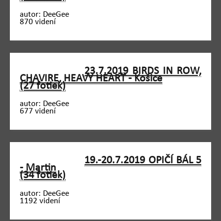
autor: DeeGee
870 videní
23.7.2019 BIRDS IN ROW,
CHAVIRE, HEAVY HEART - Košice
(27 fotiek)
autor: DeeGee
677 videní
19.-20.7.2019 OPIČÍ BÁL 5
- Martin
(34 fotiek)
autor: DeeGee
1192 videní