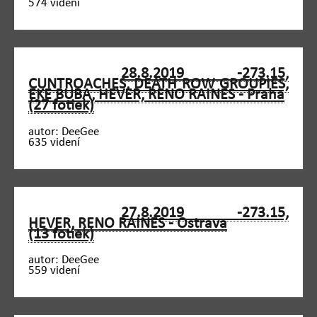
574 videní
28.8.2019 -273.15,
CUNTROACHES, DEATH ROW GROUPIES,
EKE BUBA, HEVER, RENO RAINES - Praha
(27 fotiek)
autor: DeeGee
635 videní
27.8.2019 -273.15,
HEVER, RENO RAINES - Ostrava
(13 fotiek)
autor: DeeGee
559 videní