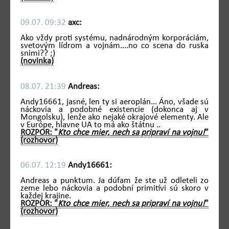
09.07. 09:32
axc:
Ako vždy proti systému, nadnárodným korporáciám,
svetovým lídrom a vojnám....no co scena do ruska
snimi?? ;)
(novinka)
08.07. 21:39
Andreas:
Andy16661, jasné, len ty si aeroplán... Áno, všade sú
náckovia a podobné existencie (dokonca aj v
Mongolsku), lenže ako nejaké okrajové elementy. Ale
v Európe, hlavne UA to má ako štátnu ..
ROZPOR: "
Kto chce mier, nech sa pripraví na vojnu!
"
(rozhovor)
06.07. 12:19
Andy16661:
Andreas a punktum. Ja dúfam že ste už odleteli zo
zeme lebo náckovia a podobní primitívi sú skoro v
každej krajine.
ROZPOR: "
Kto chce mier, nech sa pripraví na vojnu!
"
(rozhovor)