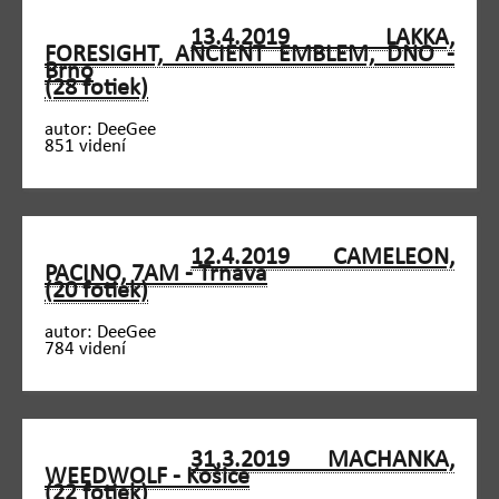
13.4.2019 LAKKA,
FORESIGHT, ANCIENT EMBLEM, DNO -
Brno
(28 fotiek)
autor: DeeGee
851 videní
12.4.2019 CAMELEON,
PACINO, 7AM - Trnava
(20 fotiek)
autor: DeeGee
784 videní
31.3.2019 MACHANKA,
WEEDWOLF - Košice
(22 fotiek)