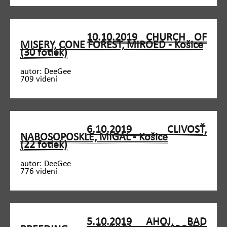
10.10.2019 CHURCH OF
MISERY, CONE FOREST, MIROED - Košice
(30 fotiek)
autor: DeeGee
709 videní
6.10.2019 CLIVOSŤ,
NABOSOPOSKLE, MIGAL - Košice
(22 fotiek)
autor: DeeGee
776 videní
5.10.2019 AHOJ, BAD