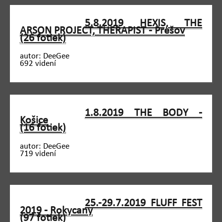
5.8.2019 HEXIS, THE
ARSON PROJECT, THERAPIST - Prešov
(26 fotiek)
autor: DeeGee
692 videní
1.8.2019 THE BODY -
Košice
(16 fotiek)
autor: DeeGee
719 videní
25.-29.7.2019 FLUFF FEST
2019 - Rokycany
(97 fotiek)