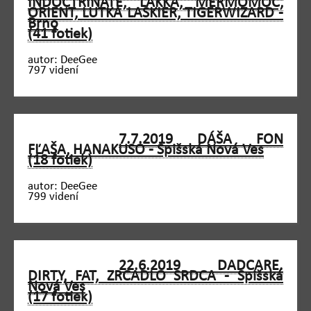
INDOCTRINATE, LAKKA, MERMOMOC,
ORIENT, LUTKA LASKIER, TIGERWIZARD -
Brno
(41 fotiek)
autor: DeeGee
797 videní
7.7.2019 DÁŠA FON
FĽAŠA, HANAKUSO - Spišská Nová Ves
(18 fotiek)
autor: DeeGee
799 videní
22.6.2019 DADCARE.
DIRTY, FAT, ZRCADLO SRDCA - Spišská
Nová Ves
(17 fotiek)