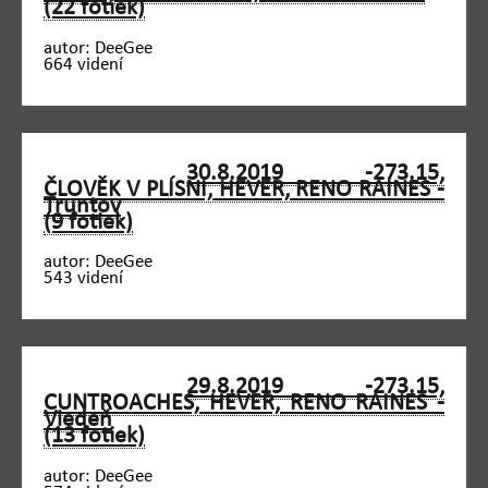
(22 fotiek)
autor: DeeGee
664 videní
30.8.2019 -273.15,
ČLOVĚK V PLÍSNI, HEVER, RENO RAINES -
Truntov
(9 fotiek)
autor: DeeGee
543 videní
29.8.2019 -273.15,
CUNTROACHES, HEVER, RENO RAINES -
Viedeň
(13 fotiek)
autor: DeeGee