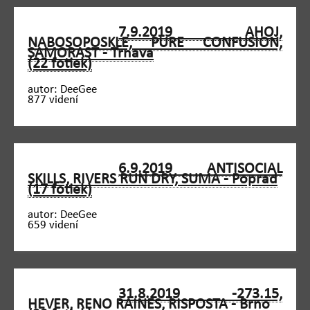
7.9.2019 AHOJ,
NABOSOPOSKLE, PURE CONFUSION,
SAMORAST - Trnava
(22 fotiek)
autor: DeeGee
877 videní
6.9.2019 ANTISOCIAL
SKILLS, RIVERS RUN DRY, SUMA - Poprad
(17 fotiek)
autor: DeeGee
659 videní
31.8.2019 -273.15,
HEVER, RENO RAINES, RISPOSTA - Brno