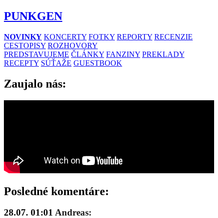
PUNKGEN
NOVINKY
KONCERTY
FOTKY
REPORTY
RECENZIE
CESTOPISY
ROZHOVORY
PREDSTAVUJEME
ČLÁNKY
FANZINY
PREKLADY
RECEPTY
SÚŤAŽE
GUESTBOOK
Zaujalo nás:
Posledné komentáre:
28.07. 01:01
Andreas: