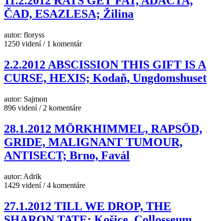
11.2.2012 RATS GET FAT, ADACTA,
ČAD, ESAZLESA; Žilina
autor: floryss
1250 videní / 1 komentár
2.2.2012 ABSCISSION THIS GIFT IS A
CURSE, HEXIS; Kodaň, Ungdomshuset
autor: Sajmon
896 videní / 2 komentáre
28.1.2012 MÖRKHIMMEL, RAPSÖD,
GRIDE, MALIGNANT TUMOUR,
ANTISECT; Brno, Favál
autor: Adrik
1429 videní / 4 komentáre
27.1.2012 TILL WE DROP, THE
SHARON TATE; Košice, Collosseum