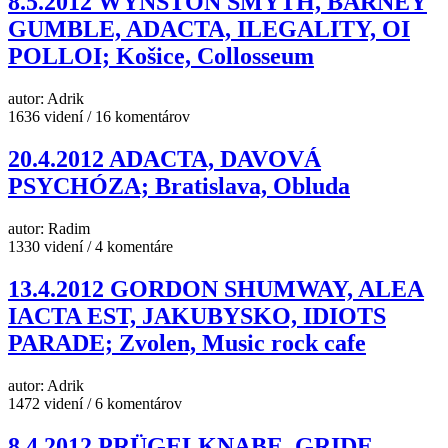
8.5.2012 WYNSTON SMYTH, BARNEY
GUMBLE, ADACTA, ILEGALITY, OI
POLLOI; Košice, Collosseum
autor: Adrik
1636 videní / 16 komentárov
20.4.2012 ADACTA, DAVOVÁ
PSYCHÓZA; Bratislava, Obluda
autor: Radim
1330 videní / 4 komentáre
13.4.2012 GORDON SHUMWAY, ALEA
IACTA EST, JAKUBYSKO, IDIOTS
PARADE; Zvolen, Music rock cafe
autor: Adrik
1472 videní / 6 komentárov
8.4.2012 PRÜGELKNABE, GRIDE,