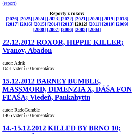
(report)
Reporty z rokov:
[2026]
[2025]
[2024]
[2023]
[2022]
[2021]
[2020]
[2019]
[2018]
[2017]
[2016]
[2015]
[2014]
[2013]
[2012]
[2011]
[2010]
[2009]
[2008]
[2007]
[2006]
[2005]
[2004]
22.12.2012 ROXOR, HIPPIE KILLER;
Vranov, Abadon
autor: Adrik
1651 videní / 0 komentárov
15.12.2012 BARNEY BUMBLE,
MASSMORD, DIMENZIA X, DÁŠA FON
FĽAŠA; Viedeň, Pankahyttn
autor: RadoGumble
1465 videní / 0 komentárov
14.-15.12.2012 KILLED BY BRNO 10;