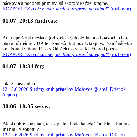
náckovia a podobní primitívi sú skoro v každej krajine.
ROZPOR: "
Kto chce mier, nech sa pripraví na vojnu!
" (rozhovor)
01.07. 20:13
Andreas:
Ani neprešlo 4 mesiace (od kadeakých obvinení o hoaxoch a bla,
bla) a už máme v UA ten Panteón hrdinov Ukrajiny... Samí nácek a
kolaborant v ňom. Ruský žid Zelenskyj sa kľačí pred pozost ..
ROZPOR: "
Kto chce mier, nech sa pripraví na vojnu!
" (rozhovor)
01.07. 18:34
fog:
tak je. mea culpa.
12-13.6.2026 Siedmy kruh priateľov Mošovce @ areál Drienok
(report)
30.06. 18:05
wsxw:
Ak si dobre pamatam, tak v piatok hrala kapela The Blots. Summa
Iru hrali v sobotu ?
12-13.6.2026 Siedmy kruh priateľov Mošovce @ areál Drienok