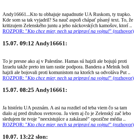
Andy16661...Kto tu obhajuje napadnutie UA Ruskom, ty trapko.
Kde som sa tak vyjadril? Sa nauč aspoň chápať písaný text. To, že
kritizujem Zelenského juntu a jeho náckovských kamošov, ktorí ..
ROZPOR: "
Kto chce mier, nech sa pripraví na vojnu!
" (rozhovor)
15.07. 09:12
Andy16661:
To je presne ako aj v Palestíne. Hamas sú hajzli ale bojujú proti
Izraelu takže preto im tam rastie podpora. Bandera a Melnik boli
hajzli ale bojovali proti komunistom na ktorích sa odvoláva Put ..
ROZPOR: "
Kto chce mier, nech sa pripraví na vojnu!
" (rozhovor)
15.07. 08:25
Andy16661:
Ja históriu UA poznám. A asi na rozdiel od teba viem čo sa tam
dialo aj pred druhou svetovou. Ja viem aj čo je Zelenský zač lebo
sledujem tie tvoje "neexistujúce a zakázané" opozične média ..
ROZPOR: "
Kto chce mier, nech sa pripraví na vojnu!
" (rozhovor)
10.07. 13:22
slon: