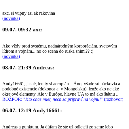
axc, si vtipny asi ak rakovina
(novinka)
09.07. 09:32
axc:
Ako vždy proti systému, nadnárodným korporáciám, svetovým
lídrom a vojnám....no co scena do ruska snimi?? ;)
(novinka)
08.07. 21:39
Andreas:
Andy16661, jasné, len ty si aeroplán... Áno, všade sú náckovia a
podobné existencie (dokonca aj v Mongolsku), lenže ako nejaké
okrajové elementy. Ale v Európe, hlavne UA to má ako štátnu ..
ROZPOR: "
Kto chce mier, nech sa pripraví na vojnu!
" (rozhovor)
06.07. 12:19
Andy16661:
Andreas a punktum. Ja dúfam že ste už odleteli zo zeme lebo