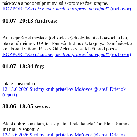
náckovia a podobní primitívi sú skoro v každej krajine.
ROZPOR: "
Kto chce mier, nech sa pripraví na vojnu!
" (rozhovor)
01.07. 20:13
Andreas:
Ani neprešlo 4 mesiace (od kadeakých obvinení o hoaxoch a bla,
bla) a už máme v UA ten Panteón hrdinov Ukrajiny... Samí nácek a
kolaborant v ňom. Ruský žid Zelenskyj sa kľačí pred pozost ..
ROZPOR: "
Kto chce mier, nech sa pripraví na vojnu!
" (rozhovor)
01.07. 18:34
fog:
tak je. mea culpa.
12-13.6.2026 Siedmy kruh priateľov Mošovce @ areál Drienok
(report)
30.06. 18:05
wsxw:
Ak si dobre pamatam, tak v piatok hrala kapela The Blots. Summa
Iru hrali v sobotu ?
12-13.6.2026 Siedmy kruh priateľov Mošovce @ areál Drienok