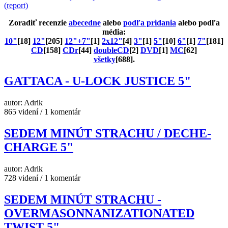
(report)
Zoradiť recenzie
abecedne
alebo
podľa pridania
alebo podľa
média:
10"
[18]
12"
[205]
12"+7"
[1]
2x12"
[4]
3"
[1]
5"
[10]
6"
[1]
7"
[181]
CD
[158]
CDr
[44]
doubleCD
[2]
DVD
[1]
MC
[62]
všetky
[688].
GATTACA - U-LOCK JUSTICE 5"
autor: Adrik
865 videní / 1 komentár
SEDEM MINÚT STRACHU / DECHE-
CHARGE 5"
autor: Adrik
728 videní / 1 komentár
SEDEM MINÚT STRACHU -
OVERMASONNANIZATIONATED
TWIST 5"