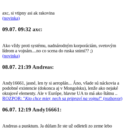
axc, si vtipny asi ak rakovina
(novinka)
09.07. 09:32
axc:
Ako vždy proti systému, nadnárodným korporáciám, svetovým
lídrom a vojnám....no co scena do ruska snimi?? ;)
(novinka)
08.07. 21:39
Andreas:
Andy16661, jasné, len ty si aeroplán... Áno, všade sú náckovia a
podobné existencie (dokonca aj v Mongolsku), lenže ako nejaké
okrajové elementy. Ale v Európe, hlavne UA to má ako štátnu ..
ROZPOR: "
Kto chce mier, nech sa pripraví na vojnu!
" (rozhovor)
06.07. 12:19
Andy16661:
Andreas a punktum. Ja dúfam že ste už odleteli zo zeme lebo