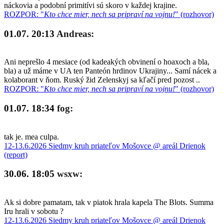
náckovia a podobní primitívi sú skoro v každej krajine.
ROZPOR: "
Kto chce mier, nech sa pripraví na vojnu!
" (rozhovor)
01.07. 20:13
Andreas:
Ani neprešlo 4 mesiace (od kadeakých obvinení o hoaxoch a bla,
bla) a už máme v UA ten Panteón hrdinov Ukrajiny... Samí nácek a
kolaborant v ňom. Ruský žid Zelenskyj sa kľačí pred pozost ..
ROZPOR: "
Kto chce mier, nech sa pripraví na vojnu!
" (rozhovor)
01.07. 18:34
fog:
tak je. mea culpa.
12-13.6.2026 Siedmy kruh priateľov Mošovce @ areál Drienok
(report)
30.06. 18:05
wsxw:
Ak si dobre pamatam, tak v piatok hrala kapela The Blots. Summa
Iru hrali v sobotu ?
12-13.6.2026 Siedmy kruh priateľov Mošovce @ areál Drienok