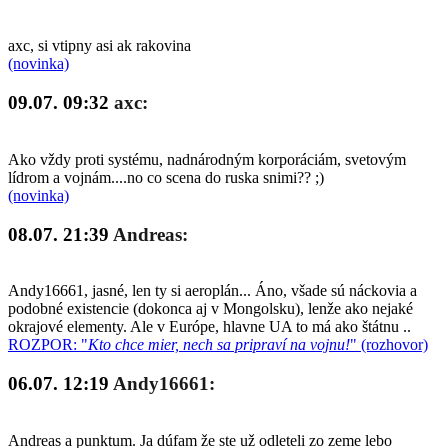
axc, si vtipny asi ak rakovina
(novinka)
09.07. 09:32
axc:
Ako vždy proti systému, nadnárodným korporáciám, svetovým
lídrom a vojnám....no co scena do ruska snimi?? ;)
(novinka)
08.07. 21:39
Andreas:
Andy16661, jasné, len ty si aeroplán... Áno, všade sú náckovia a
podobné existencie (dokonca aj v Mongolsku), lenže ako nejaké
okrajové elementy. Ale v Európe, hlavne UA to má ako štátnu ..
ROZPOR: "
Kto chce mier, nech sa pripraví na vojnu!
" (rozhovor)
06.07. 12:19
Andy16661:
Andreas a punktum. Ja dúfam že ste už odleteli zo zeme lebo