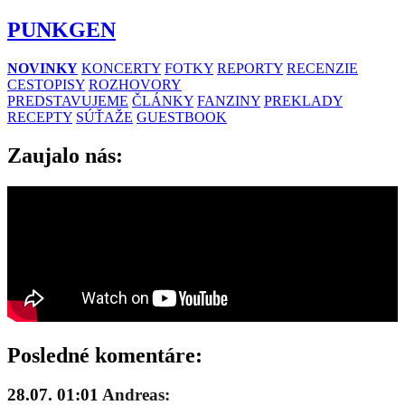
PUNKGEN
NOVINKY
KONCERTY
FOTKY
REPORTY
RECENZIE
CESTOPISY
ROZHOVORY
PREDSTAVUJEME
ČLÁNKY
FANZINY
PREKLADY
RECEPTY
SÚŤAŽE
GUESTBOOK
Zaujalo nás:
Posledné komentáre:
28.07. 01:01
Andreas: