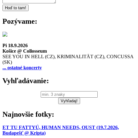
Pozývame:
Pi 18.9.2026
Košice @ Collosseum
SEE YOU IN HELL (CZ), KRIMINALITÄT (CZ), CONCUSSA
(SK)
... ostatné koncerty
Vyhľadávanie:
Najnovšie fotky:
ET TU FATTYÚ, HUMAN NEEDS, OUST (19.7.2026,
Budapešť @ Kripta)