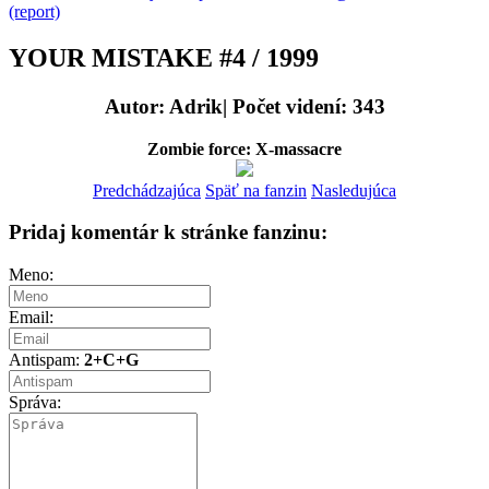
(report)
YOUR MISTAKE #4 / 1999
Autor: Adrik| Počet videní: 343
Zombie force: X-massacre
Predchádzajúca
Späť na fanzin
Nasledujúca
Pridaj komentár k stránke fanzinu:
Meno:
Email:
Antispam:
2+C+G
Správa: