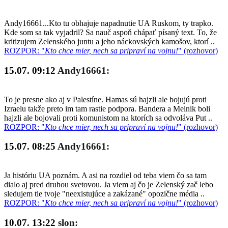
Andy16661...Kto tu obhajuje napadnutie UA Ruskom, ty trapko.
Kde som sa tak vyjadril? Sa nauč aspoň chápať písaný text. To, že
kritizujem Zelenského juntu a jeho náckovských kamošov, ktorí ..
ROZPOR: "
Kto chce mier, nech sa pripraví na vojnu!
" (rozhovor)
15.07. 09:12
Andy16661:
To je presne ako aj v Palestíne. Hamas sú hajzli ale bojujú proti
Izraelu takže preto im tam rastie podpora. Bandera a Melnik boli
hajzli ale bojovali proti komunistom na ktorích sa odvoláva Put ..
ROZPOR: "
Kto chce mier, nech sa pripraví na vojnu!
" (rozhovor)
15.07. 08:25
Andy16661:
Ja históriu UA poznám. A asi na rozdiel od teba viem čo sa tam
dialo aj pred druhou svetovou. Ja viem aj čo je Zelenský zač lebo
sledujem tie tvoje "neexistujúce a zakázané" opozične média ..
ROZPOR: "
Kto chce mier, nech sa pripraví na vojnu!
" (rozhovor)
10.07. 13:22
slon: