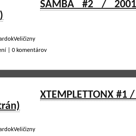
SAMBA #2 / 2001
)
ardokVeličizny
ení | 0 komentárov
XTEMPLETTONX #1 /
trán)
ardokVeličizny