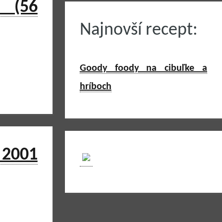
 (56
Najnovší recept:
Goody foody na cibuľke a
hríboch
 2001