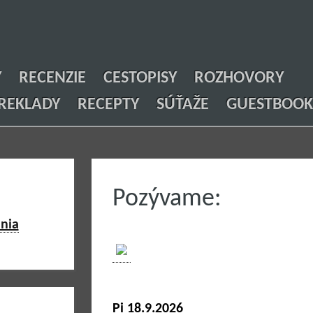
Y
RECENZIE
CESTOPISY
ROZHOVORY
REKLADY
RECEPTY
SÚŤAŽE
GUESTBOOK
Pozývame:
nia
Pi 18.9.2026