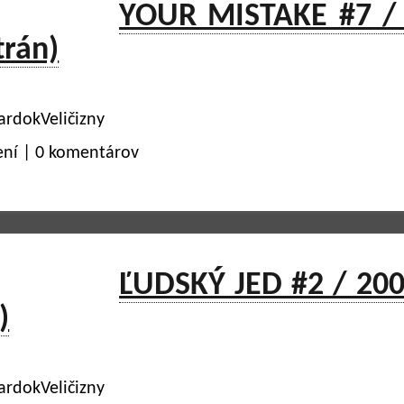
YOUR MISTAKE #7 /
trán)
ardokVeličizny
ení | 0 komentárov
ĽUDSKÝ JED #2 / 200
)
ardokVeličizny