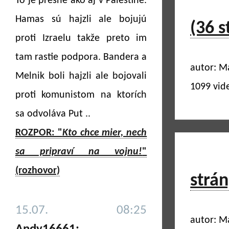
To je presne ako aj v Palestíne.
Hamas sú hajzli ale bojujú
(36 s
proti Izraelu takže preto im
tam rastie podpora. Bandera a
autor: M
Melnik boli hajzli ale bojovali
1099 vid
proti komunistom na ktorích
sa odvoláva Put ..
ROZPOR: "
Kto chce mier, nech
sa pripraví na vojnu!
"
(rozhovor)
strán
15.07. 08:25
autor: M