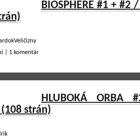
BIOSPHERE #1 + #2 /
trán)
ardokVeličizny
ní | 1 komentár
HLUBOKÁ ORBA #
(108 strán)
rik