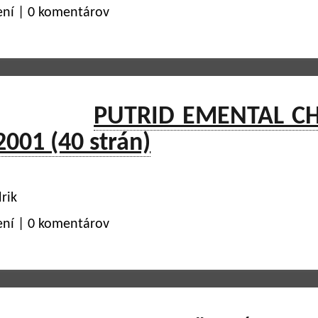
ení | 0 komentárov
PUTRID EMENTAL C
2001 (40 strán)
rik
ení | 0 komentárov