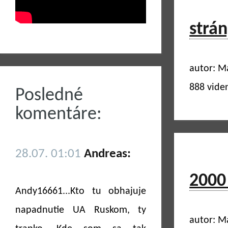
strán
autor: M
888 vide
Posledné
komentáre:
28.07. 01:01
Andreas:
2000 
Andy16661...Kto tu obhajuje
napadnutie UA Ruskom, ty
autor: M