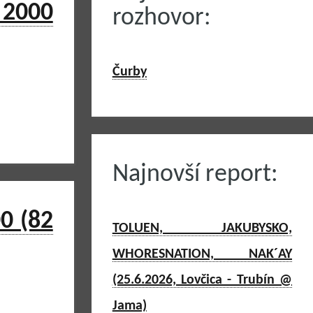
 2000
rozhovor:
Čurby
Najnovší report:
0 (82
TOLUEN, JAKUBYSKO,
WHORESNATION, NAK´AY
(25.6.2026, Lovčica - Trubín @
Jama)