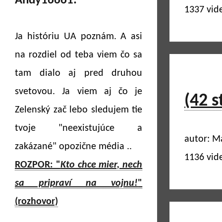
Andy16661:
1337 vid
Ja históriu UA poznám. A asi
na rozdiel od teba viem čo sa
tam dialo aj pred druhou
svetovou. Ja viem aj čo je
(42 s
Zelenský zač lebo sledujem tie
tvoje "neexistujúce a
autor: M
zakázané" opozične média ..
1136 vid
ROZPOR: "
Kto chce mier, nech
sa pripraví na vojnu!
"
(rozhovor)