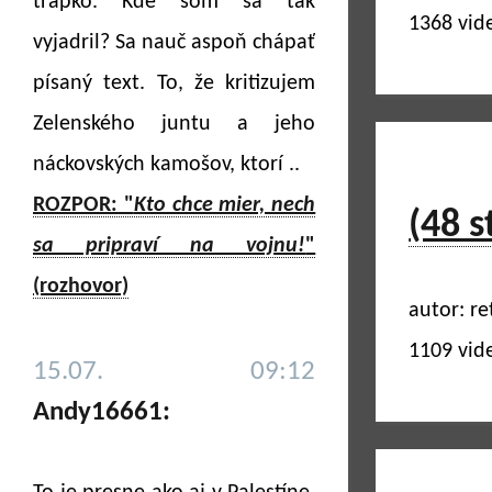
trapko. Kde som sa tak
1368 vid
vyjadril? Sa nauč aspoň chápať
písaný text. To, že kritizujem
Zelenského juntu a jeho
náckovských kamošov, ktorí ..
ROZPOR: "
Kto chce mier, nech
(48 s
sa pripraví na vojnu!
"
(rozhovor)
autor: ret
1109 vid
15.07. 09:12
Andy16661: