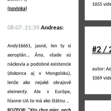
1655 vid
(novinka)
08.07. 21:39
Andreas:
Andy16661, jasné, len ty si
#2 / 
aeroplán... Áno, všade sú
náckovia a podobné existencie
autor: Ad
(dokonca aj v Mongolsku),
1069 vid
lenže ako nejaké okrajové
elementy. Ale v Európe,
hlavne UA to má ako štátnu ..
ROZPOR: "
Kto chce mier, nech