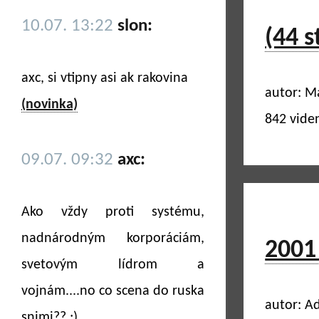
10.07. 13:22
slon:
(44 s
axc, si vtipny asi ak rakovina
autor: M
(novinka)
842 vide
09.07. 09:32
axc:
Ako vždy proti systému,
nadnárodným korporáciám,
2001 
svetovým lídrom a
vojnám....no co scena do ruska
autor: Ad
snimi?? ;)