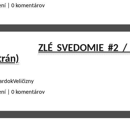
ení | 0 komentárov
ZLÉ SVEDOMIE #2 /
trán)
ardokVeličizny
ení | 0 komentárov