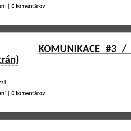
ení | 0 komentárov
KOMUNIKACE #3 / 
trán)
sil
ení | 0 komentárov