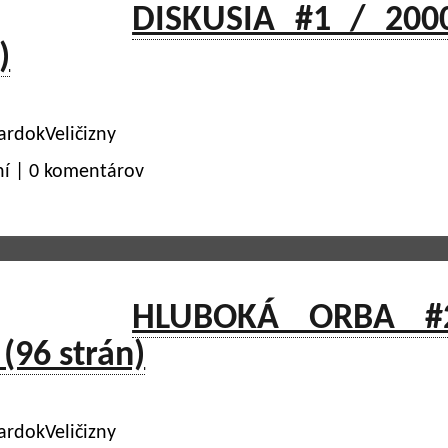
DISKUSIA #1 / 200
)
ardokVeličizny
ní | 0 komentárov
HLUBOKÁ ORBA #
(96 strán)
ardokVeličizny