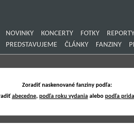
NOVINKY
KONCERTY
FOTKY
REPORT
PREDSTAVUJEME
ČLÁNKY
FANZINY
P
Zoradiť naskenované fanziny podľa:
radiť
abecedne
,
podľa roku vydania
alebo
podľa prida