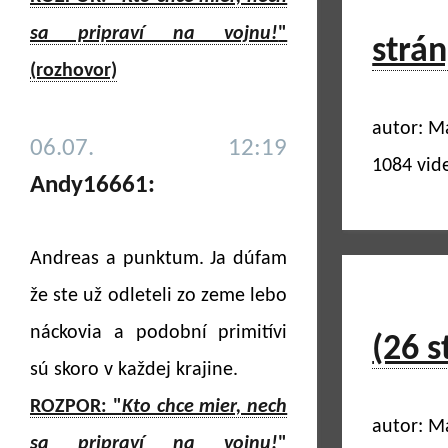
sa pripraví na vojnu!
"
strán
(rozhovor)
autor: M
06.07. 12:19
1084 vid
Andy16661:
Andreas a punktum. Ja dúfam
že ste už odleteli zo zeme lebo
náckovia a podobní primitívi
(26 s
sú skoro v každej krajine.
ROZPOR: "
Kto chce mier, nech
autor: M
sa pripraví na vojnu!
"