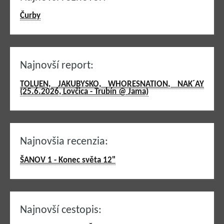
Čurby
Najnovší report:
TOLUEN, JAKUBYSKO, WHORESNATION, NAK´AY
(25.6.2026, Lovčica - Trubín @ Jama)
Najnovšia recenzia:
ŠANOV 1 - Konec světa 12"
Najnovší cestopis: