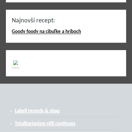
Najnovší recept:
Goody foody na cibuľke a hríboch
Labell records & shop
Totalitarianism still continues