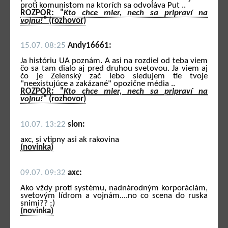
proti komunistom na ktorích sa odvoláva Put ..
ROZPOR: "
Kto chce mier, nech sa pripraví na
vojnu!
" (rozhovor)
15.07. 08:25
Andy16661:
Ja históriu UA poznám. A asi na rozdiel od teba viem
čo sa tam dialo aj pred druhou svetovou. Ja viem aj
čo je Zelenský zač lebo sledujem tie tvoje
"neexistujúce a zakázané" opozične média ..
ROZPOR: "
Kto chce mier, nech sa pripraví na
vojnu!
" (rozhovor)
10.07. 13:22
slon:
axc, si vtipny asi ak rakovina
(novinka)
09.07. 09:32
axc:
Ako vždy proti systému, nadnárodným korporáciám,
svetovým lídrom a vojnám....no co scena do ruska
snimi?? ;)
(novinka)