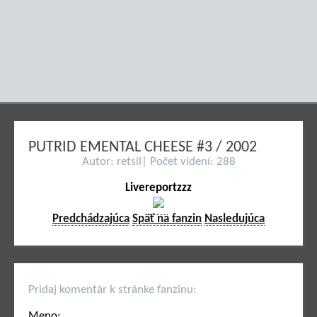
PUTRID EMENTAL CHEESE #3 / 2002
Autor: retsil| Počet videní: 288
Livereportzzz
Predchádzajúca
Späť na fanzin
Nasledujúca
Pridaj komentár k stránke fanzinu:
Meno: