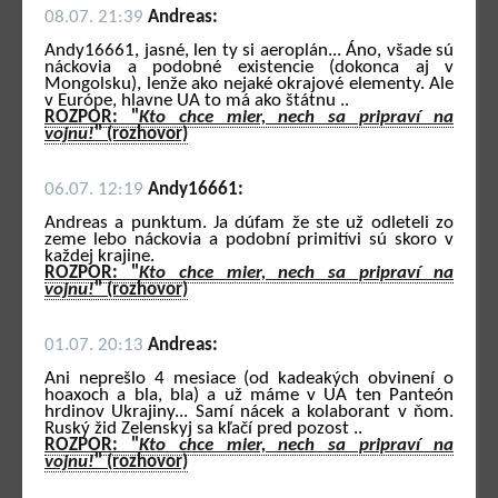
08.07. 21:39
Andreas:
Andy16661, jasné, len ty si aeroplán... Áno, všade sú
náckovia a podobné existencie (dokonca aj v
Mongolsku), lenže ako nejaké okrajové elementy. Ale
v Európe, hlavne UA to má ako štátnu ..
ROZPOR: "
Kto chce mier, nech sa pripraví na
vojnu!
" (rozhovor)
06.07. 12:19
Andy16661:
Andreas a punktum. Ja dúfam že ste už odleteli zo
zeme lebo náckovia a podobní primitívi sú skoro v
každej krajine.
ROZPOR: "
Kto chce mier, nech sa pripraví na
vojnu!
" (rozhovor)
01.07. 20:13
Andreas:
Ani neprešlo 4 mesiace (od kadeakých obvinení o
hoaxoch a bla, bla) a už máme v UA ten Panteón
hrdinov Ukrajiny... Samí nácek a kolaborant v ňom.
Ruský žid Zelenskyj sa kľačí pred pozost ..
ROZPOR: "
Kto chce mier, nech sa pripraví na
vojnu!
" (rozhovor)