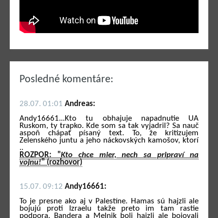
Posledné komentáre:
28.07. 01:01
Andreas:
Andy16661...Kto tu obhajuje napadnutie UA
Ruskom, ty trapko. Kde som sa tak vyjadril? Sa nauč
aspoň chápať písaný text. To, že kritizujem
Zelenského juntu a jeho náckovských kamošov, ktorí
..
ROZPOR: "
Kto chce mier, nech sa pripraví na
vojnu!
" (rozhovor)
15.07. 09:12
Andy16661:
To je presne ako aj v Palestíne. Hamas sú hajzli ale
bojujú proti Izraelu takže preto im tam rastie
podpora. Bandera a Melnik boli hajzli ale bojovali