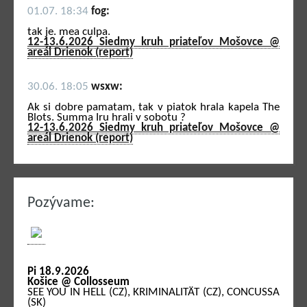
01.07. 18:34
fog:
tak je. mea culpa.
12-13.6.2026 Siedmy kruh priateľov Mošovce @
areál Drienok (report)
30.06. 18:05
wsxw:
Ak si dobre pamatam, tak v piatok hrala kapela The
Blots. Summa Iru hrali v sobotu ?
12-13.6.2026 Siedmy kruh priateľov Mošovce @
areál Drienok (report)
Pozývame:
Pi 18.9.2026
Košice @ Collosseum
SEE YOU IN HELL (CZ), KRIMINALITÄT (CZ), CONCUSSA
(SK)