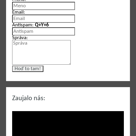
Email:
Antispam:
Q+Y+6
Správa:
Zaujalo nás: