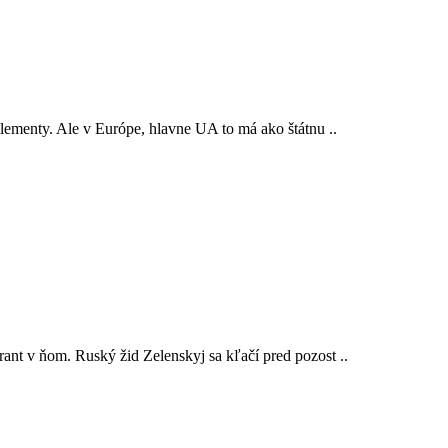
lementy. Ale v Európe, hlavne UA to má ako štátnu ..
ant v ňom. Ruský žid Zelenskyj sa kľačí pred pozost ..