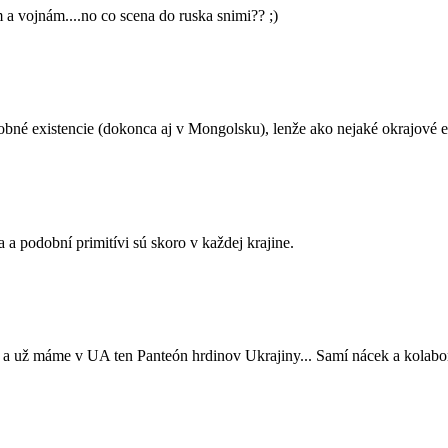
 vojnám....no co scena do ruska snimi?? ;)
dobné existencie (dokonca aj v Mongolsku), lenže ako nejaké okrajové e
 a podobní primitívi sú skoro v každej krajine.
 a už máme v UA ten Panteón hrdinov Ukrajiny... Samí nácek a kolabor