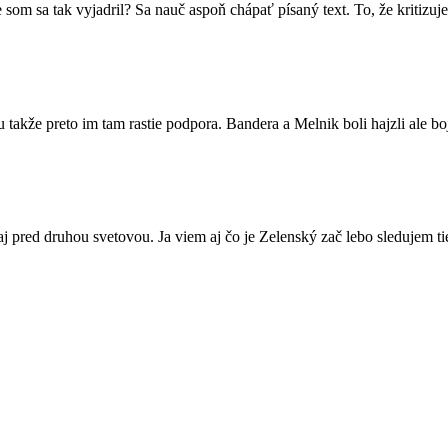
m sa tak vyjadril? Sa nauč aspoň chápať písaný text. To, že kritizuj
lu takže preto im tam rastie podpora. Bandera a Melnik boli hajzli ale b
aj pred druhou svetovou. Ja viem aj čo je Zelenský zač lebo sledujem ti