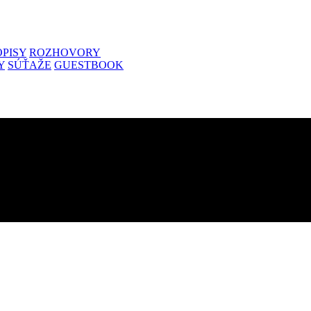
PISY
ROZHOVORY
Y
SÚŤAŽE
GUESTBOOK