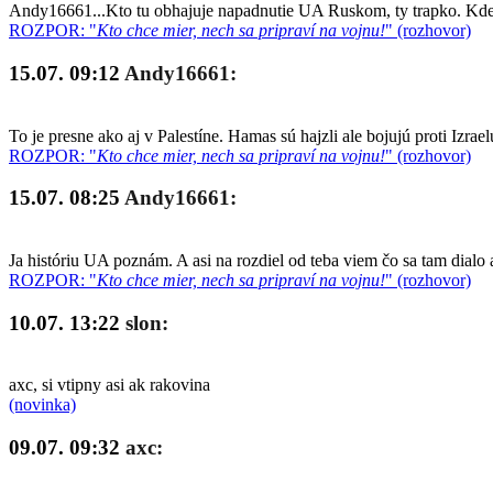
Andy16661...Kto tu obhajuje napadnutie UA Ruskom, ty trapko. Kde so
ROZPOR: "
Kto chce mier, nech sa pripraví na vojnu!
" (rozhovor)
15.07. 09:12
Andy16661:
To je presne ako aj v Palestíne. Hamas sú hajzli ale bojujú proti Izrae
ROZPOR: "
Kto chce mier, nech sa pripraví na vojnu!
" (rozhovor)
15.07. 08:25
Andy16661:
Ja históriu UA poznám. A asi na rozdiel od teba viem čo sa tam dialo 
ROZPOR: "
Kto chce mier, nech sa pripraví na vojnu!
" (rozhovor)
10.07. 13:22
slon:
axc, si vtipny asi ak rakovina
(novinka)
09.07. 09:32
axc: