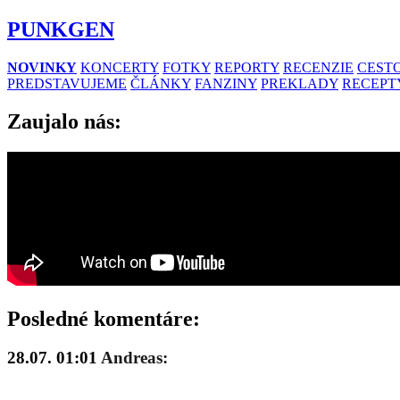
PUNKGEN
NOVINKY
KONCERTY
FOTKY
REPORTY
RECENZIE
CESTO
PREDSTAVUJEME
ČLÁNKY
FANZINY
PREKLADY
RECEPT
Zaujalo nás:
Posledné komentáre:
28.07. 01:01
Andreas: