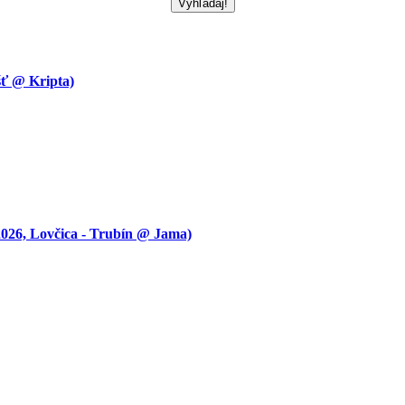
 @ Kripta)
 Lovčica - Trubín @ Jama)