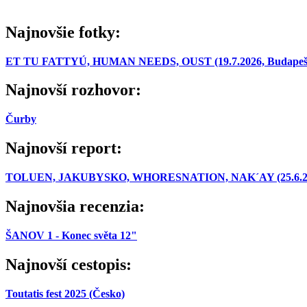
Najnovšie fotky:
ET TU FATTYÚ, HUMAN NEEDS, OUST (19.7.2026, Budapešť
Najnovší rozhovor:
Čurby
Najnovší report:
TOLUEN, JAKUBYSKO, WHORESNATION, NAK´AY (25.6.2026,
Najnovšia recenzia:
ŠANOV 1 - Konec světa 12"
Najnovší cestopis:
Toutatis fest 2025 (Česko)