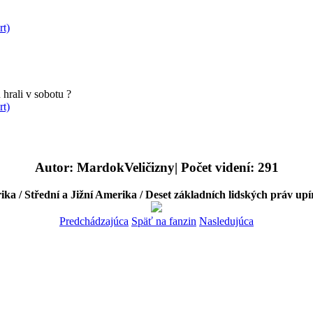
rt)
hrali v sobotu ?
rt)
Autor: MardokVeličizny| Počet videní: 291
ka / Střední a Jižní Amerika / Deset základních lidských práv u
Predchádzajúca
Späť na fanzin
Nasledujúca