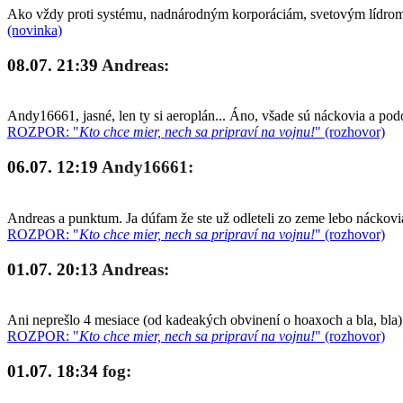
Ako vždy proti systému, nadnárodným korporáciám, svetovým lídrom a
(novinka)
08.07. 21:39
Andreas:
Andy16661, jasné, len ty si aeroplán... Áno, všade sú náckovia a po
ROZPOR: "
Kto chce mier, nech sa pripraví na vojnu!
" (rozhovor)
06.07. 12:19
Andy16661:
Andreas a punktum. Ja dúfam že ste už odleteli zo zeme lebo náckovia
ROZPOR: "
Kto chce mier, nech sa pripraví na vojnu!
" (rozhovor)
01.07. 20:13
Andreas:
Ani neprešlo 4 mesiace (od kadeakých obvinení o hoaxoch a bla, bla)
ROZPOR: "
Kto chce mier, nech sa pripraví na vojnu!
" (rozhovor)
01.07. 18:34
fog: