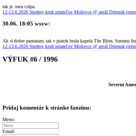
tak je. mea culpa.
12-13.6.2026 Siedmy kruh priateľov Mošovce @ areál Drienok (repo
30.06. 18:05
wsxw:
Ak si dobre pamatam, tak v piatok hrala kapela The Blots. Summa Iru 
12-13.6.2026 Siedmy kruh priateľov Mošovce @ areál Drienok (repo
VÝFUK #6 / 1996
Severní Ameri
Pridaj komentár k stránke fanzinu:
Meno:
Email: