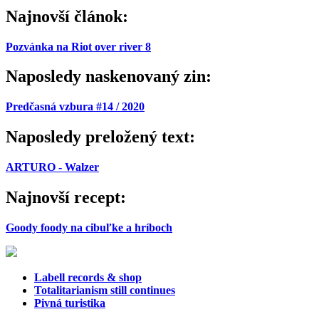
Najnovší článok:
Pozvánka na Riot over river 8
Naposledy naskenovaný zin:
Predčasná vzbura #14 / 2020
Naposledy preložený text:
ARTURO - Walzer
Najnovší recept:
Goody foody na cibuľke a hríboch
Labell records & shop
Totalitarianism still continues
Pivná turistika