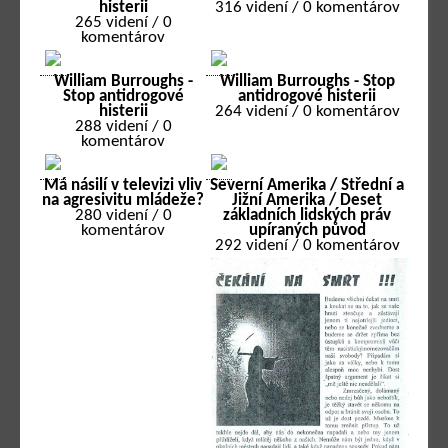
histerii
316 videní / 0 komentárov
265 videní / 0
komentárov
William Burroughs -
William Burroughs - Stop
Stop antidrogové
antidrogové histerii
histerii
264 videní / 0 komentárov
288 videní / 0
komentárov
Má násilí v televizi vliv
Severní Amerika / Střední a
na agresivitu mládeže?
Jižní Amerika / Deset
280 videní / 0
základních lidských práv
komentárov
upíraných původ
292 videní / 0 komentárov