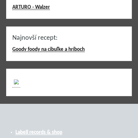
ARTURO - Walzer
Najnovší recept:
Goody foody na cibuľke a hríboch
Labell records & shop