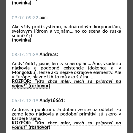
(novinka)
09.07. 09:32
axc:
Ako vždy proti systému, nadnárodným korporáciám,
svetovým lídrom a vojnám....no co scena do ruska
snimi?? ;)
(novinka)
08.07. 21:39
Andreas:
Andy16661, jasné, len ty si aeroplán... Áno, všade sú
náckovia a podobné existencie (dokonca aj v
Mongolsku), lenže ako nejaké okrajové elementy. Ale
v Európe, hlavne UA to má ako štátnu ..
ROZPOR: "
Kto chce mier, nech sa pripraví na
vojnu!
" (rozhovor)
06.07. 12:19
Andy16661:
Andreas a punktum. Ja dúfam že ste už odleteli zo
zeme lebo náckovia a podobní primitívi sú skoro v
každej krajine.
ROZPOR: "
Kto chce mier, nech sa pripraví na
vojnu!
" (rozhovor)