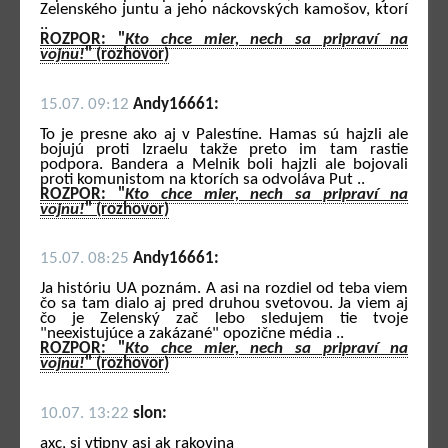
Zelenského juntu a jeho náckovských kamošov, ktorí
..
ROZPOR: "
Kto chce mier, nech sa pripraví na
vojnu!
" (rozhovor)
15.07. 09:12
Andy16661:
To je presne ako aj v Palestíne. Hamas sú hajzli ale
bojujú proti Izraelu takže preto im tam rastie
podpora. Bandera a Melnik boli hajzli ale bojovali
proti komunistom na ktorích sa odvoláva Put ..
ROZPOR: "
Kto chce mier, nech sa pripraví na
vojnu!
" (rozhovor)
15.07. 08:25
Andy16661:
Ja históriu UA poznám. A asi na rozdiel od teba viem
čo sa tam dialo aj pred druhou svetovou. Ja viem aj
čo je Zelenský zač lebo sledujem tie tvoje
"neexistujúce a zakázané" opozične média ..
ROZPOR: "
Kto chce mier, nech sa pripraví na
vojnu!
" (rozhovor)
10.07. 13:22
slon:
axc, si vtipny asi ak rakovina