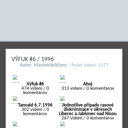
VÝFUK #6 / 1996
Autor: MardokVeličizny
| Počet videní: 1077
Výfuk #6
Ahoj
474 videní / 0
313 videní / 0 komentárov
komentárov
Tanvald 6.7.1996
Jednotlive případy rasové
302 videní / 0
diskriminace v okresech
komentárov
Liberec a Jablonec nad Nisou
267 videní / 0 komentárov