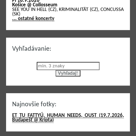
Pi 18.9.2026
Košice @ Collosseum
SEE YOU IN HELL (CZ), KRIMINALITÄT (CZ), CONCUSSA
(SK)
... ostatné koncerty
Vyhľadávanie:
Najnovšie fotky:
ET TU FATTYÚ, HUMAN NEEDS, OUST (19.7.2026,
Budapešť @ Kripta)