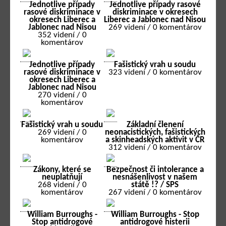
Jednotlive případy
Jednotlive případy rasové
rasové diskriminace v
diskriminace v okresech
okresech Liberec a
Liberec a Jablonec nad Nisou
Jablonec nad Nisou
269 videní / 0 komentárov
352 videní / 0
komentárov
Jednotlive případy
Fašistický vrah u soudu
rasové diskriminace v
323 videní / 0 komentárov
okresech Liberec a
Jablonec nad Nisou
270 videní / 0
komentárov
Fašistický vrah u soudu
Základní členení
269 videní / 0
neonacistických, fašistických
komentárov
a skinheadských aktivit v ČR
312 videní / 0 komentárov
Zákony, které se
Bezpečnost či intolerance a
neuplatňují
nesnášenlivost v našem
268 videní / 0
státě !? / SPS
komentárov
267 videní / 0 komentárov
William Burroughs -
William Burroughs - Stop
Stop antidrogové
antidrogové histerii