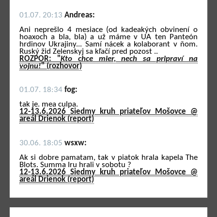
01.07. 20:13
Andreas:
Ani neprešlo 4 mesiace (od kadeakých obvinení o
hoaxoch a bla, bla) a už máme v UA ten Panteón
hrdinov Ukrajiny... Samí nácek a kolaborant v ňom.
Ruský žid Zelenskyj sa kľačí pred pozost ..
ROZPOR: "
Kto chce mier, nech sa pripraví na
vojnu!
" (rozhovor)
01.07. 18:34
fog:
tak je. mea culpa.
12-13.6.2026 Siedmy kruh priateľov Mošovce @
areál Drienok (report)
30.06. 18:05
wsxw:
Ak si dobre pamatam, tak v piatok hrala kapela The
Blots. Summa Iru hrali v sobotu ?
12-13.6.2026 Siedmy kruh priateľov Mošovce @
areál Drienok (report)