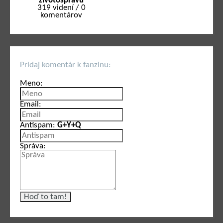
životosprávu
319 videní / 0
komentárov
Pridaj komentár k fanzinu:
Meno:
Email:
Antispam:
G+Y+Q
Správa: