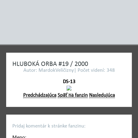
HLUBOKÁ ORBA #19 / 2000
Autor: MardokVeličizny| Počet videní: 348
DS-13
Predchádzajúca
Späť na fanzin
Nasledujúca
Pridaj komentár k stránke fanzinu:
Meno: