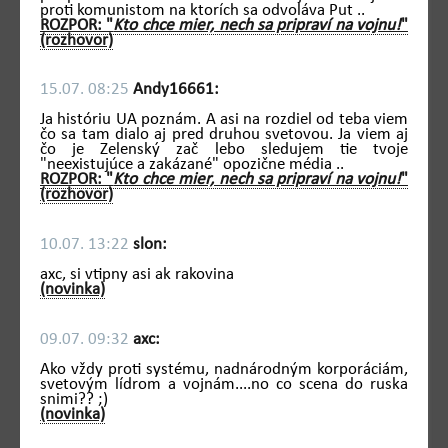
proti komunistom na ktorích sa odvoláva Put ..
ROZPOR: "
Kto chce mier, nech sa pripraví na vojnu!
"
(rozhovor)
15.07. 08:25
Andy16661:
Ja históriu UA poznám. A asi na rozdiel od teba viem
čo sa tam dialo aj pred druhou svetovou. Ja viem aj
čo je Zelenský zač lebo sledujem tie tvoje
"neexistujúce a zakázané" opozične média ..
ROZPOR: "
Kto chce mier, nech sa pripraví na vojnu!
"
(rozhovor)
10.07. 13:22
slon:
axc, si vtipny asi ak rakovina
(novinka)
09.07. 09:32
axc:
Ako vždy proti systému, nadnárodným korporáciám,
svetovým lídrom a vojnám....no co scena do ruska
snimi?? ;)
(novinka)