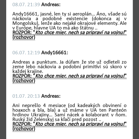
08.07. 21:39
Andreas:
Andy16661, jasné, len ty si aeroplán... Áno, všade sú
náckovia a podobné existencie (dokonca aj v
Mongolsku), lenže ako nejaké okrajové elementy. Ale
v Európe, hlavne UA to má ako štátnu ..
ROZPOR: "
Kto chce mier, nech sa pripraví na vojnu!
"
(rozhovor)
06.07. 12:19
Andy16661:
Andreas a punktum. Ja dúfam že ste už odleteli zo
zeme lebo náckovia a podobní primitívi sú skoro v
každej krajine.
ROZPOR: "
Kto chce mier, nech sa pripraví na vojnu!
"
(rozhovor)
01.07. 20:13
Andreas:
Ani neprešlo 4 mesiace (od kadeakých obvinení o
hoaxoch a bla, bla) a už máme v UA ten Panteón
hrdinov Ukrajiny... Samí nácek a kolaborant v ňom.
Ruský žid Zelenskyj sa kľačí pred pozost ..
ROZPOR: "
Kto chce mier, nech sa pripraví na vojnu!
"
(rozhovor)