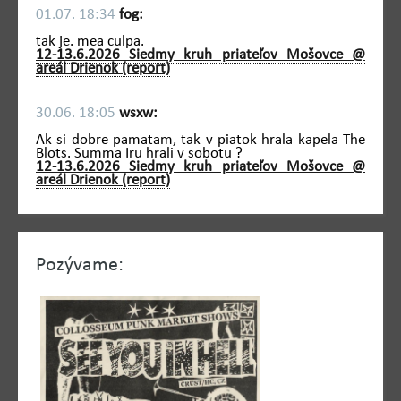
01.07. 18:34
fog:
tak je. mea culpa.
12-13.6.2026 Siedmy kruh priateľov Mošovce @
areál Drienok (report)
30.06. 18:05
wsxw:
Ak si dobre pamatam, tak v piatok hrala kapela The
Blots. Summa Iru hrali v sobotu ?
12-13.6.2026 Siedmy kruh priateľov Mošovce @
areál Drienok (report)
Pozývame: