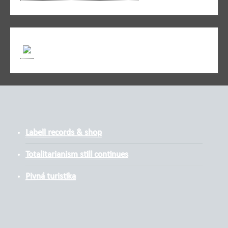
Labell records & shop
Totalitarianism still continues
Pivná turistika