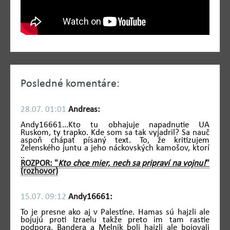
Posledné komentáre:
28.07. 01:01
Andreas:
Andy16661...Kto tu obhajuje napadnutie UA
Ruskom, ty trapko. Kde som sa tak vyjadril? Sa nauč
aspoň chápať písaný text. To, že kritizujem
Zelenského juntu a jeho náckovských kamošov, ktorí
..
ROZPOR: "
Kto chce mier, nech sa pripraví na vojnu!
"
(rozhovor)
15.07. 09:12
Andy16661:
To je presne ako aj v Palestíne. Hamas sú hajzli ale
bojujú proti Izraelu takže preto im tam rastie
podpora. Bandera a Melnik boli hajzli ale bojovali