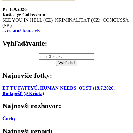
Pi 18.9.2026
Košice @ Collosseum
SEE YOU IN HELL (CZ), KRIMINALITÄT (CZ), CONCUSSA
(SK)
... ostatné koncerty
Vyhľadávanie:
Najnovšie fotky:
ET TU FATTYÚ, HUMAN NEEDS, OUST (19.7.2026,
Budapešť @ Kripta)
Najnovší rozhovor:
Čurby
Najnovší report: