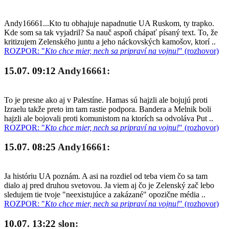
Andy16661...Kto tu obhajuje napadnutie UA Ruskom, ty trapko.
Kde som sa tak vyjadril? Sa nauč aspoň chápať písaný text. To, že
kritizujem Zelenského juntu a jeho náckovských kamošov, ktorí ..
ROZPOR: "
Kto chce mier, nech sa pripraví na vojnu!
" (rozhovor)
15.07. 09:12
Andy16661:
To je presne ako aj v Palestíne. Hamas sú hajzli ale bojujú proti
Izraelu takže preto im tam rastie podpora. Bandera a Melnik boli
hajzli ale bojovali proti komunistom na ktorích sa odvoláva Put ..
ROZPOR: "
Kto chce mier, nech sa pripraví na vojnu!
" (rozhovor)
15.07. 08:25
Andy16661:
Ja históriu UA poznám. A asi na rozdiel od teba viem čo sa tam
dialo aj pred druhou svetovou. Ja viem aj čo je Zelenský zač lebo
sledujem tie tvoje "neexistujúce a zakázané" opozične média ..
ROZPOR: "
Kto chce mier, nech sa pripraví na vojnu!
" (rozhovor)
10.07. 13:22
slon: