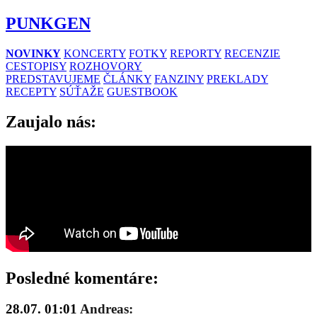
PUNKGEN
NOVINKY
KONCERTY
FOTKY
REPORTY
RECENZIE
CESTOPISY
ROZHOVORY
PREDSTAVUJEME
ČLÁNKY
FANZINY
PREKLADY
RECEPTY
SÚŤAŽE
GUESTBOOK
Zaujalo nás:
Posledné komentáre:
28.07. 01:01
Andreas: