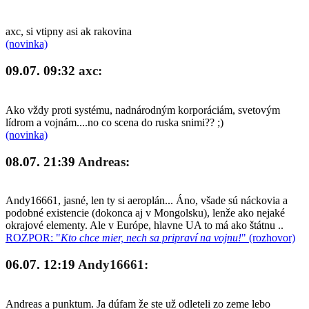
axc, si vtipny asi ak rakovina
(novinka)
09.07. 09:32
axc:
Ako vždy proti systému, nadnárodným korporáciám, svetovým
lídrom a vojnám....no co scena do ruska snimi?? ;)
(novinka)
08.07. 21:39
Andreas:
Andy16661, jasné, len ty si aeroplán... Áno, všade sú náckovia a
podobné existencie (dokonca aj v Mongolsku), lenže ako nejaké
okrajové elementy. Ale v Európe, hlavne UA to má ako štátnu ..
ROZPOR: "
Kto chce mier, nech sa pripraví na vojnu!
" (rozhovor)
06.07. 12:19
Andy16661:
Andreas a punktum. Ja dúfam že ste už odleteli zo zeme lebo