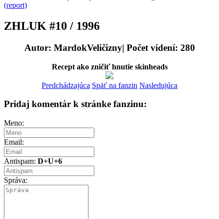
(report)
ZHLUK #10 / 1996
Autor: MardokVeličizny| Počet videní: 280
Recept ako zničiť hnutie skinheads
Predchádzajúca
Späť na fanzin
Nasledujúca
Pridaj komentár k stránke fanzinu:
Meno:
Email:
Antispam:
D+U+6
Správa: