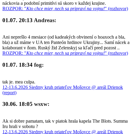
náckovia a podobní primitívi sú skoro v každej krajine.
ROZPOR: "
Kto chce mier, nech sa pripraví na vojnu!
" (rozhovor)
01.07. 20:13
Andreas:
Ani neprešlo 4 mesiace (od kadeakých obvinení o hoaxoch a bla,
bla) a už máme v UA ten Panteón hrdinov Ukrajiny... Samí nácek a
kolaborant v ňom. Ruský žid Zelenskyj sa kľačí pred pozost ..
ROZPOR: "
Kto chce mier, nech sa pripraví na vojnu!
" (rozhovor)
01.07. 18:34
fog:
tak je. mea culpa.
12-13.6.2026 Siedmy kruh priateľov Mošovce @ areál Drienok
(report)
30.06. 18:05
wsxw:
Ak si dobre pamatam, tak v piatok hrala kapela The Blots. Summa
Iru hrali v sobotu ?
12-13.6.2026 Siedmy kruh priateľov Mošovce @ areál Drienok