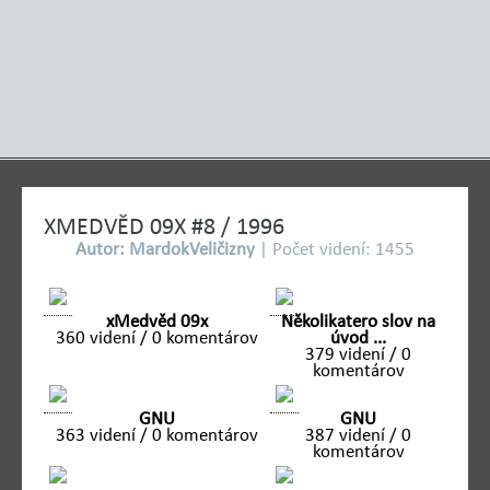
XMEDVĚD 09X #8 / 1996
Autor: MardokVeličizny
| Počet videní: 1455
xMedvěd 09x
Několikatero slov na
360 videní / 0 komentárov
úvod ...
379 videní / 0
komentárov
GNU
GNU
363 videní / 0 komentárov
387 videní / 0
komentárov