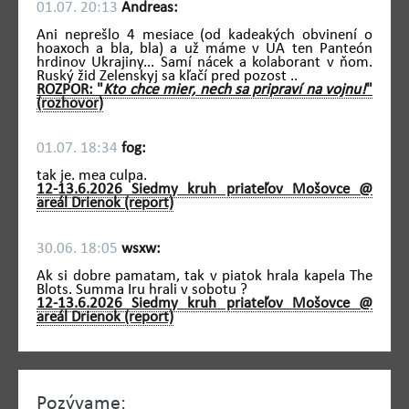
01.07. 20:13
Andreas:
Ani neprešlo 4 mesiace (od kadeakých obvinení o
hoaxoch a bla, bla) a už máme v UA ten Panteón
hrdinov Ukrajiny... Samí nácek a kolaborant v ňom.
Ruský žid Zelenskyj sa kľačí pred pozost ..
ROZPOR: "
Kto chce mier, nech sa pripraví na vojnu!
"
(rozhovor)
01.07. 18:34
fog:
tak je. mea culpa.
12-13.6.2026 Siedmy kruh priateľov Mošovce @
areál Drienok (report)
30.06. 18:05
wsxw:
Ak si dobre pamatam, tak v piatok hrala kapela The
Blots. Summa Iru hrali v sobotu ?
12-13.6.2026 Siedmy kruh priateľov Mošovce @
areál Drienok (report)
Pozývame: