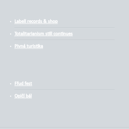
Labell records & shop
Totalitarianism still continues
Pivná turistika
Ffud fest
Opičí bál