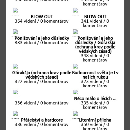
komentárov
BLOW OUT
BLOW OUT
364 videní / 0 komentárov
341 videní / 0
komentárov
Ponižování a jeho důsledky
Ponižování a jeho
383 videní / 0 komentárov
důsledky / Górakšja
(ochrana krav podle
védských zásad)
348 videní / 0
komentárov
Górakšja (ochrana krav podle
Budoucnost světa je i v
védských zásad)
našich rukou
322 videní / 0 komentárov
323 videní / 0
komentárov
Něco málo o lécích ...
356 videní / 0 komentárov
335 videní / 0
komentárov
Přátelství a hardcore
Literární příloha
386 videní / 0 komentárov
350 videní / 0
komentárov