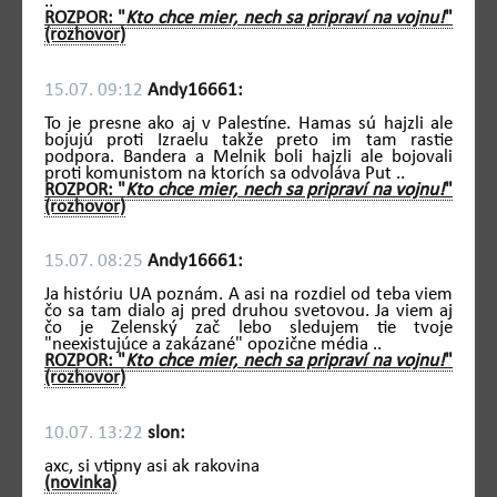
..
ROZPOR: "
Kto chce mier, nech sa pripraví na vojnu!
"
(rozhovor)
15.07. 09:12
Andy16661:
To je presne ako aj v Palestíne. Hamas sú hajzli ale
bojujú proti Izraelu takže preto im tam rastie
podpora. Bandera a Melnik boli hajzli ale bojovali
proti komunistom na ktorích sa odvoláva Put ..
ROZPOR: "
Kto chce mier, nech sa pripraví na vojnu!
"
(rozhovor)
15.07. 08:25
Andy16661:
Ja históriu UA poznám. A asi na rozdiel od teba viem
čo sa tam dialo aj pred druhou svetovou. Ja viem aj
čo je Zelenský zač lebo sledujem tie tvoje
"neexistujúce a zakázané" opozične média ..
ROZPOR: "
Kto chce mier, nech sa pripraví na vojnu!
"
(rozhovor)
10.07. 13:22
slon:
axc, si vtipny asi ak rakovina
(novinka)