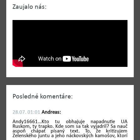
Zaujalo nás:
Posledné komentáre:
28.07. 01:01
Andreas:
Andy16661...Kto tu obhajuje napadnutie UA
Ruskom, ty trapko. Kde som sa tak vyjadril? Sa nauč
aspoň chápať písaný text. To, že kritizujem
Zelenského juntu a jeho náckovských kamošov, ktorí