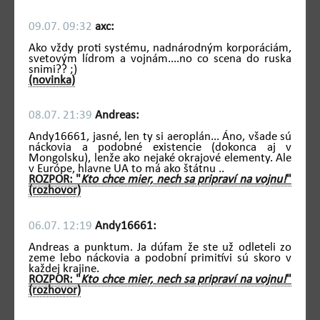
09.07. 09:32
axc:
Ako vždy proti systému, nadnárodným korporáciám,
svetovým lídrom a vojnám....no co scena do ruska
snimi?? ;)
(novinka)
08.07. 21:39
Andreas:
Andy16661, jasné, len ty si aeroplán... Áno, všade sú
náckovia a podobné existencie (dokonca aj v
Mongolsku), lenže ako nejaké okrajové elementy. Ale
v Európe, hlavne UA to má ako štátnu ..
ROZPOR: "
Kto chce mier, nech sa pripraví na vojnu!
"
(rozhovor)
06.07. 12:19
Andy16661:
Andreas a punktum. Ja dúfam že ste už odleteli zo
zeme lebo náckovia a podobní primitívi sú skoro v
každej krajine.
ROZPOR: "
Kto chce mier, nech sa pripraví na vojnu!
"
(rozhovor)