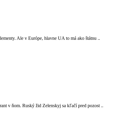
lementy. Ale v Európe, hlavne UA to má ako štátnu ..
ant v ňom. Ruský žid Zelenskyj sa kľačí pred pozost ..