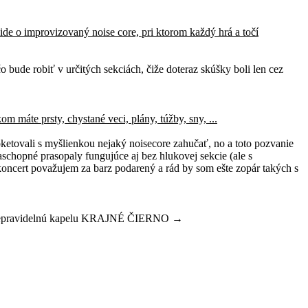
ide o improvizovaný noise core, pri ktorom každý hrá a točí
čo bude robiť v určitých sekciách, čiže doteraz skúšky boli len cez
 máte prsty, chystané veci, plány, túžby, sny, ...
ketovali s myšlienkou nejaký noisecore zahučať, no a toto pozvanie
aschopné prasopaly fungujúce aj bez hlukovej sekcie (ale s
koncert považujem za barz podarený a rád by som ešte zopár takých s
la nepravidelnú kapelu KRAJNÉ ČIERNO →