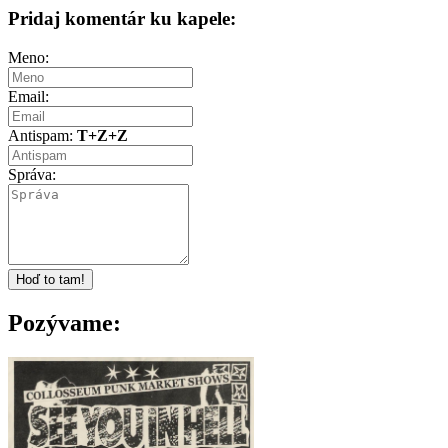
Pridaj komentár ku kapele:
Meno:
Email:
Antispam:
T+Z+Z
Správa:
Pozývame: