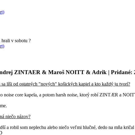
rt)
hrali v sobotu ?
rt)
Ondrej ZINTAER & Maroš NOITT & Adrik
| Pridané: 
a líši od ostatných "nových" košických kapiel a kto každý ju tvorí?
oise core kapela, a potom harsh noise, ktorý robí ZINTÆR a NOITT. 
ame.
ná niečo názov?
ší a robil som neplechu alebo niečo veľmi hlučné, dedo na mňa kričal
:D