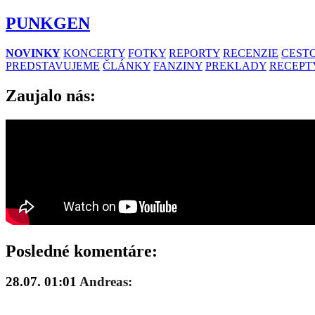
PUNKGEN
NOVINKY
KONCERTY
FOTKY
REPORTY
RECENZIE
CESTO
PREDSTAVUJEME
ČLÁNKY
FANZINY
PREKLADY
RECEPT
Zaujalo nás:
Posledné komentáre:
28.07. 01:01
Andreas: