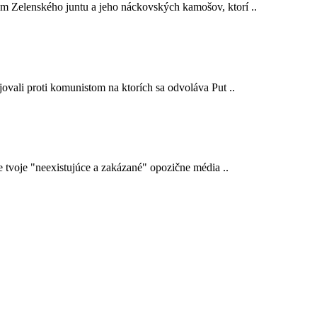
em Zelenského juntu a jeho náckovských kamošov, ktorí ..
ojovali proti komunistom na ktorích sa odvoláva Put ..
e tvoje "neexistujúce a zakázané" opozične média ..