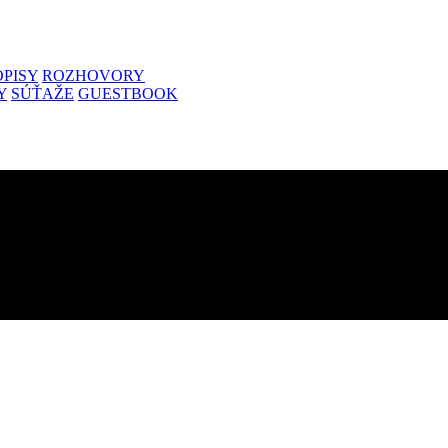
PISY
ROZHOVORY
Y
SÚŤAŽE
GUESTBOOK