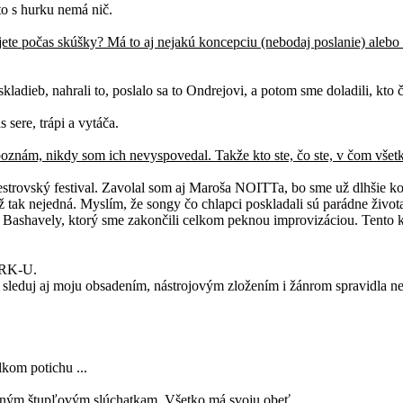
 to s hurku nemá nič.
ete počas skúšky? Má to aj nejakú koncepciu (nebodaj poslanie) alebo 
kladieb, nahrali to, poslalo sa to Ondrejovi, a potom sme doladili, kto 
 sere, trápi a vytáča.
nám, nikdy som ich nevyspovedal. Takže kto ste, čo ste, v čom všetkom
strovský festival. Zavolal som aj Maroša NOITTa, bo sme už dlhšie ko
ž tak nejedná. Myslím, že songy čo chlapci poskladali sú parádne život
IY Bashavely, ktorý sme zakončili celkom peknou improvizáciou. Tento 
URK-U.
 sleduj aj moju obsadením, nástrojovým zložením i žánrom spravid
lkom potichu ...
ajným štupľovým slúchatkam. Všetko má svoju obeť.