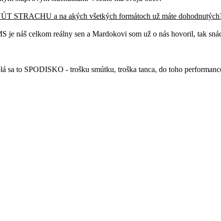
MINÚT STRACHU a na akých všetkých formátoch už máte dohodnutých
MS je náš celkom reálny sen a Mardokovi som už o nás hovoril, tak sná
olá sa to SPODISKO - trošku smútku, troška tanca, do toho performanc