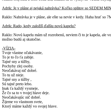
Adrik: Je v pláne aj nejaká nahrávka? Koľko splitov so SEDEM 
Raklo: Nahrávka je v pláne, ale ešte sa nevie v kedy. Haha hrať so 7
Adrik: Rado, kedy založíš ďalšiu novú kapelu?
Raklo: Novú kapelu mám už rozrobenú, neviem či to je kapela, ale v
možno budú aj skutočne.
-VÍZIA-
Tvoje vlastne očakávanie,
To je to čo ťa zabije.
Tajné sny a túžby,
Pochyby zlej osoby.
Neočakávaj nič dobré.
To tu už nieje.
Tajné sny a túžby ,
Sú tajné preto lebo.
Inak ťa každý vysmeje,
Že čo sa to v tvojej hlave deje.
Neočakávajúc nič dobré.
Žijeme vo vlastnom svete,
Ktorý máme každý vo svojej hlave.