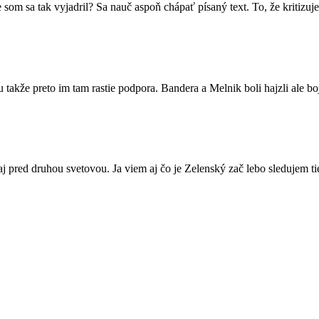
m sa tak vyjadril? Sa nauč aspoň chápať písaný text. To, že kritizuj
lu takže preto im tam rastie podpora. Bandera a Melnik boli hajzli ale b
aj pred druhou svetovou. Ja viem aj čo je Zelenský zač lebo sledujem ti