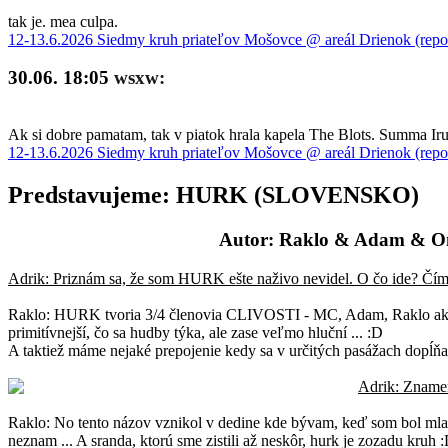
tak je. mea culpa.
12-13.6.2026 Siedmy kruh priateľov Mošovce @ areál Drienok (repo
30.06. 18:05
wsxw:
Ak si dobre pamatam, tak v piatok hrala kapela The Blots. Summa Iru 
12-13.6.2026 Siedmy kruh priateľov Mošovce @ areál Drienok (repo
Predstavujeme: HURK (SLOVENSKO)
Autor: Raklo & Adam & 
Adrik: Priznám sa, že som HURK ešte naživo nevidel. O čo ide? Čím s
Raklo: HURK tvoria 3/4 členovia CLIVOSTI - MC, Adam, Raklo ako n
primitívnejší, čo sa hudby týka, ale zase veľmo hluční ... :D
A taktiež máme nejaké prepojenie kedy sa v určitých pasážach dopĺň
Adrik: Zname
Raklo: No tento názov vznikol v dedine kde bývam, keď som bol mlad
neznam ... A sranda, ktorú sme zistili až neskôr, hurk je zozadu kruh 