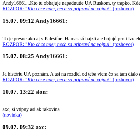
Andy16661...Kto tu obhajuje napadnutie UA Ruskom, ty trapko. Kde so
ROZPOR: "
Kto chce mier, nech sa pripraví na vojnu!
" (rozhovor)
15.07. 09:12
Andy16661:
To je presne ako aj v Palestíne. Hamas sú hajzli ale bojujú proti Izrae
ROZPOR: "
Kto chce mier, nech sa pripraví na vojnu!
" (rozhovor)
15.07. 08:25
Andy16661:
Ja históriu UA poznám. A asi na rozdiel od teba viem čo sa tam dialo 
ROZPOR: "
Kto chce mier, nech sa pripraví na vojnu!
" (rozhovor)
10.07. 13:22
slon:
axc, si vtipny asi ak rakovina
(novinka)
09.07. 09:32
axc: