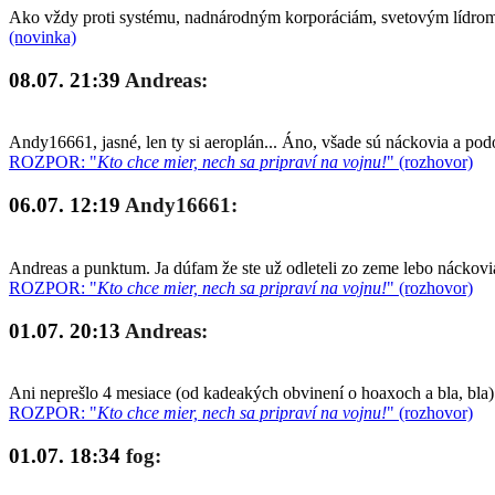
Ako vždy proti systému, nadnárodným korporáciám, svetovým lídrom a
(novinka)
08.07. 21:39
Andreas:
Andy16661, jasné, len ty si aeroplán... Áno, všade sú náckovia a po
ROZPOR: "
Kto chce mier, nech sa pripraví na vojnu!
" (rozhovor)
06.07. 12:19
Andy16661:
Andreas a punktum. Ja dúfam že ste už odleteli zo zeme lebo náckovia
ROZPOR: "
Kto chce mier, nech sa pripraví na vojnu!
" (rozhovor)
01.07. 20:13
Andreas:
Ani neprešlo 4 mesiace (od kadeakých obvinení o hoaxoch a bla, bla)
ROZPOR: "
Kto chce mier, nech sa pripraví na vojnu!
" (rozhovor)
01.07. 18:34
fog: