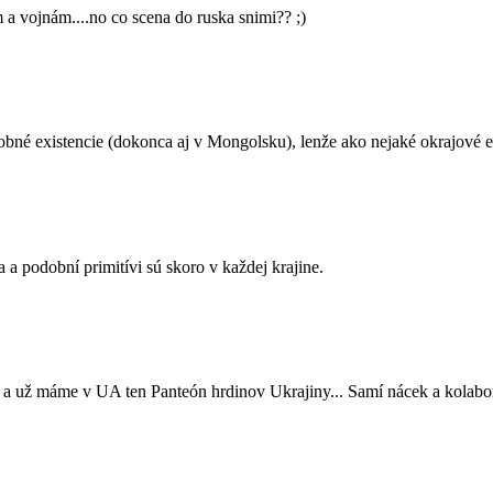
 vojnám....no co scena do ruska snimi?? ;)
dobné existencie (dokonca aj v Mongolsku), lenže ako nejaké okrajové e
 a podobní primitívi sú skoro v každej krajine.
 a už máme v UA ten Panteón hrdinov Ukrajiny... Samí nácek a kolabor