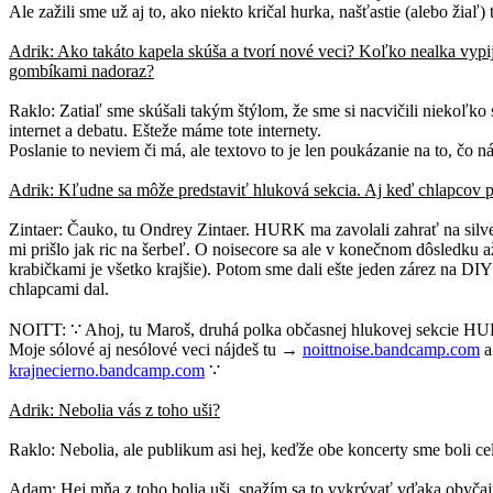
Ale zažili sme už aj to, ako niekto kričal hurka, našťastie (alebo žiaľ)
Adrik: Ako takáto kapela skúša a tvorí nové veci? Koľko nealka vypij
gombíkami nadoraz?
Raklo: Zatiaľ sme skúšali takým štýlom, že sme si nacvičili niekoľko s
internet a debatu. Ešteže máme tote internety.
Poslanie to neviem či má, ale textovo to je len poukázanie na to, čo nás
Adrik: Kľudne sa môže predstaviť hluková sekcia. Aj keď chlapcov poz
Zintaer: Čauko, tu Ondrey Zintaer. HURK ma zavolali zahrať na silve
mi prišlo jak ric na šerbeľ. O noisecore sa ale v konečnom dôsledku a
krabičkami je všetko krajšie). Potom sme dali ešte jeden zárez na D
chlapcami dal.
NOITT: ∵ Ahoj, tu Maroš, druhá polka občasnej hlukovej sekcie H
Moje sólové aj nesólové veci nájdeš tu →
noittnoise.bandcamp.com
a
krajnecierno.bandcamp.com
∵
Adrik: Nebolia vás z toho uši?
Raklo: Nebolia, ale publikum asi hej, keďže obe koncerty sme boli ce
Adam: Hej mňa z toho bolia uši, snažím sa to vykrývať vďaka obyč