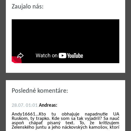
Zaujalo nás:
Posledné komentáre:
28.07. 01:01
Andreas:
Andy16661...Kto tu obhajuje napadnutie UA
Ruskom, ty trapko. Kde som sa tak vyjadril? Sa nauč
aspoň chápať písaný text. To, že kritizujem
Zelenského juntu a jeho náckovských kamošov, ktorí