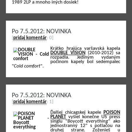
1989 2LP a mnoho iných dosiek!
Po 7.5.2012: NOVINKA
[
pridaj komentár
: 0]
Krátko hrajúca varšavská kapela
DOUBLE VISION
(2010-2012) sa
rozpadla. Jediným vydaným
počinom kapely bol sedempalec
"
Cold comfort
".
Po 7.5.2012: NOVINKA
[
pridaj komentár
: 1]
Ďalšej chicagskej kapele
POISON
PLANET
vyšiel konečne US press
singlu "
Boycott everything
" ako
jednostranný 12" s potlačou na
druhej strane. Zoženieš u