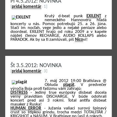
Pi 4.5.2012: NOVINKA
[
pridaj komentár
: 1]
Krutý d-beat punk
EXILENT
z
nemeckého Hannoveru hľadá
koncerty u nás. Pomoc potrebujú 25. a 26. júna.
Stačí im nocľah, vege jedlo a nejaké peniaze alebo
doordeal. EXILENT hrajú od roku 2009 a v kapele
nájdeš členov RECHARGE, AUDIO KOLLAPS alebo
PARADOX. Ak by sa ti zamlúvali, píš
Nico
vi!
Št 3.5.2012: NOVINKA
[
pridaj komentár
: 3]
7. máj 2012 19:00 Bratislava @
Obluda
plagát
. V predvečer
výročia Boja proti fašizmu vám zahrajú:
DISTRESS
- Jediný true európsky disbeat docela
verný pravidlám DISCHARGE. V búde odohrali
koncert pred asi 3 rokmi. Total antifa disbeat
masaker z Ruska!
HUMAN ERROR
- Južania valiaci surový špinavý
crust so štipkou grindu, trocha medzi TOTALITÄR /
KRIGSHOT a NASUM. V Bratislave po (asi) 6 rokoch.