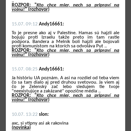
..
ROZPOR: "
Kto chce mier, nech sa pripraví na
vojnu!
" (rozhovor)
15.07. 09:12
Andy16661:
To je presne ako aj v Palestíne. Hamas sú hajzli ale
bojujú proti Izraelu takže preto im tam rastie
podpora. Bandera a Melnik boli hajzli ale bojovali
proti komunistom na ktorích sa odvoláva Put ..
ROZPOR: "
Kto chce mier, nech sa pripraví na
vojnu!
" (rozhovor)
15.07. 08:25
Andy16661:
Ja históriu UA poznám. A asi na rozdiel od teba viem
čo sa tam dialo aj pred druhou svetovou. Ja viem aj
čo je Zelenský zač lebo sledujem tie tvoje
"neexistujúce a zakázané" opozične média ..
ROZPOR: "
Kto chce mier, nech sa pripraví na
vojnu!
" (rozhovor)
10.07. 13:22
slon:
axc, si vtipny asi ak rakovina
(novinka)