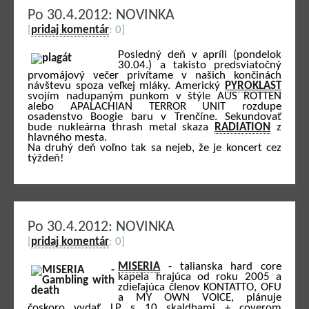
Po 30.4.2012: NOVINKA
[
pridaj komentár
: 0]
Posledný deň v apríli (pondelok
30.04.) a takisto predsviatočný
prvomájový večer privítame v našich končinách
návštevu spoza veľkej mláky. Americký
PYROKLAST
svojím nadupaným punkom v štýle AUS ROTTEN
alebo APALACHIAN TERROR UNIT rozdupe
osadenstvo Boogie baru v Trenčíne. Sekundovať
bude nukleárna thrash metal skaza
RADIATION
z
hlavného mesta.
Na druhý deň voľno tak sa nejeb, že je koncert cez
týždeň!
Po 30.4.2012: NOVINKA
[
pridaj komentár
: 0]
MISERIA
- talianska hard core
kapela hrajúca od roku 2005 a
zdieľajúca členov KONTATTO, OFU
a MY OWN VOICE, plánuje
čoskoro vydať LP s 10 skaldbami + coverom