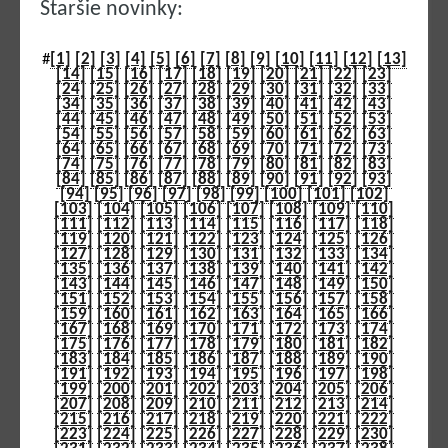
Staršie novinky:
#
[1]
[2]
[3]
[4]
[5]
[6]
[7]
[8]
[9]
[10]
[11]
[12]
[13]
[14]
[15]
[16]
[17]
[18]
[19]
[20]
[21]
[22]
[23]
[24]
[25]
[26]
[27]
[28]
[29]
[30]
[31]
[32]
[33]
[34]
[35]
[36]
[37]
[38]
[39]
[40]
[41]
[42]
[43]
[44]
[45]
[46]
[47]
[48]
[49]
[50]
[51]
[52]
[53]
[54]
[55]
[56]
[57]
[58]
[59]
[60]
[61]
[62]
[63]
[64]
[65]
[66]
[67]
[68]
[69]
[70]
[71]
[72]
[73]
[74]
[75]
[76]
[77]
[78]
[79]
[80]
[81]
[82]
[83]
[84]
[85]
[86]
[87]
[88]
[89]
[90]
[91]
[92]
[93]
[94]
[95]
[96]
[97]
[98]
[99]
[100]
[101]
[102]
[103]
[104]
[105]
[106]
[107]
[108]
[109]
[110]
[111]
[112]
[113]
[114]
[115]
[116]
[117]
[118]
[119]
[120]
[121]
[122]
[123]
[124]
[125]
[126]
[127]
[128]
[129]
[130]
[131]
[132]
[133]
[134]
[135]
[136]
[137]
[138]
[139]
[140]
[141]
[142]
[143]
[144]
[145]
[146]
[147]
[148]
[149]
[150]
[151]
[152]
[153]
[154]
[155]
[156]
[157]
[158]
[159]
[160]
[161]
[162]
[163]
[164]
[165]
[166]
[167]
[168]
[169]
[170]
[171]
[172]
[173]
[174]
[175]
[176]
[177]
[178]
[179]
[180]
[181]
[182]
[183]
[184]
[185]
[186]
[187]
[188]
[189]
[190]
[191]
[192]
[193]
[194]
[195]
[196]
[197]
[198]
[199]
[200]
[201]
[202]
[203]
[204]
[205]
[206]
[207]
[208]
[209]
[210]
[211]
[212]
[213]
[214]
[215]
[216]
[217]
[218]
[219]
[220]
[221]
[222]
[223]
[224]
[225]
[226]
[227]
[228]
[229]
[230]