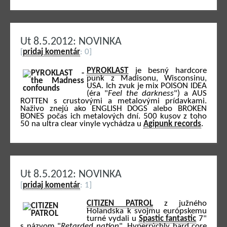
Ut 8.5.2012: NOVINKA
[
pridaj komentár
: 0]
PYROKLAST
je besný hardcore
punk z Madisonu, Wisconsinu,
USA. Ich zvuk je mix POISON IDEA
(éra "
Feel the darkness
") a AUS
ROTTEN s crustovými a metalovými prídavkami.
Naživo znejú ako ENGLISH DOGS alebo BROKEN
BONES počas ich metalových dní. 500 kusov z toho
50 na ultra clear vinyle vychádza u
Agipunk records
.
Ut 8.5.2012: NOVINKA
[
pridaj komentár
: 1]
CITIZEN PATROL
z južného
Holandska k svojmu európskemu
turné vydali u
Spastic fantastic
7"
s názvom "
Retarded nation
". Hyperrýchly hard core