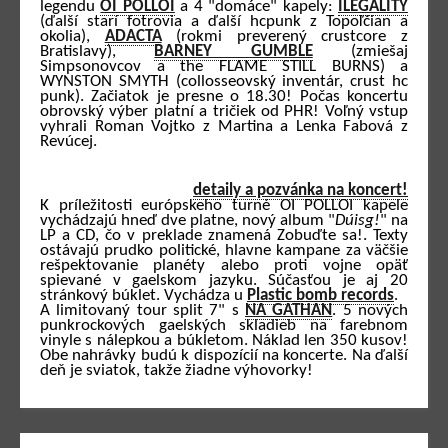
legendu
OI POLLOI
a 4 "domáce" kapely:
ILEGALITY
(ďalší starí fotrovia a ďalší hcpunk z Topoľčian a
okolia),
ADACTA
(rokmi preverený crustcore z
Bratislavy),
BARNEY GUMBLE
(zmiešaj
Simpsonovcov a the FLAME STILL BURNS) a
WYNSTON SMYTH (collosseovský inventár, crust hc
punk). Začiatok je presne o 18.30! Počas koncertu
obrovský výber platní a tričiek od PHR! Voľný vstup
vyhrali Roman Vojtko z Martina a Lenka Fabová z
Revúcej.
detaily a pozvánka na koncert!
K príležitosti európskeho turné OI POLLOI kapele
vychádzajú hneď dve platne, nový album "
Dúisg!
" na
LP a CD, čo v preklade znamená Zobuďte sa!. Texty
ostávajú prudko politické, hlavne kampane za väčšie
rešpektovanie planéty alebo proti vojne opäť
spievané v gaelskom jazyku. Súčasťou je aj 20
stránkový búklet. Vychádza u
Plastic bomb records
.
A limitovaný tour split 7" s
NA GATHAN
. 5 nových
punkrockových gaelských skladieb na farebnom
vinyle s nálepkou a búkletom. Náklad len 350 kusov!
Obe nahrávky budú k dispozícií na koncerte. Na ďalší
deň je sviatok, takže žiadne výhovorky!