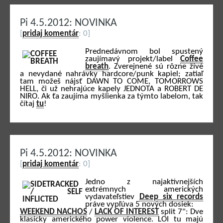
Pi 4.5.2012: NOVINKA
[
pridaj komentár
: 0]
Prednedávnom bol spustený
zaujímavý projekt/label
Coffee
breath
. Zverejnené sú rôzne živé
a nevydané nahrávky hardcore/punk kapiel; zatiaľ
tam možeš nájsť DAWN TO COME, TOMORROWS
HELL, či už nehrajúce kapely JEDNOTA a ROBERT DE
NIRO. Ak ťa zaujíma myšlienka za týmto labelom, tak
čítaj
tu
!
Pi 4.5.2012: NOVINKA
[
pridaj komentár
: 0]
Jedno z najaktívnejších
extrémnych amerických
vydavateľstiev
Deep six records
práve vypľúva 5 nových dosiek:
WEEKEND NACHOS
/
LACK OF INTEREST
split 7": Dve
klasicky amerického power violence. LOI tu majú