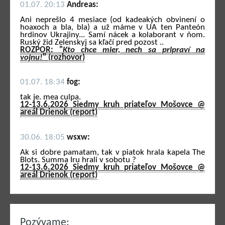
01.07. 20:13
Andreas:
Ani neprešlo 4 mesiace (od kadeakých obvinení o
hoaxoch a bla, bla) a už máme v UA ten Panteón
hrdinov Ukrajiny... Samí nácek a kolaborant v ňom.
Ruský žid Zelenskyj sa kľačí pred pozost ..
ROZPOR: "
Kto chce mier, nech sa pripraví na
vojnu!
" (rozhovor)
01.07. 18:34
fog:
tak je. mea culpa.
12-13.6.2026 Siedmy kruh priateľov Mošovce @
areál Drienok (report)
30.06. 18:05
wsxw:
Ak si dobre pamatam, tak v piatok hrala kapela The
Blots. Summa Iru hrali v sobotu ?
12-13.6.2026 Siedmy kruh priateľov Mošovce @
areál Drienok (report)
Pozývame: