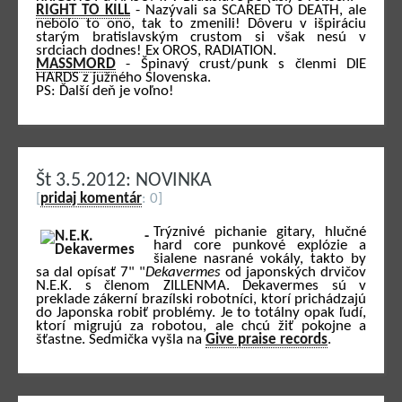
RIGHT TO KILL
- Nazývali sa SCARED TO DEATH, ale
nebolo to ono, tak to zmenili! Dôveru v išpiráciu
starým bratislavským crustom si však nesú v
srdciach dodnes! Ex OROS, RADIATION.
MASSMORD
- Špinavý crust/punk s členmi DIE
HARDS z južného Slovenska.
PS: Ďalší deň je voľno!
Št 3.5.2012: NOVINKA
[
pridaj komentár
: 0]
Trýznivé pichanie gitary, hlučné
hard core punkové explózie a
šialene nasrané vokály, takto by
sa dal opísať 7" "
Dekavermes
od japonských drvičov
N.E.K. s členom ZILLENMA. Dekavermes sú v
preklade zákerní brazílski robotníci, ktorí prichádzajú
do Japonska robiť problémy. Je to totálny opak ľudí,
ktorí migrujú za robotou, ale chcú žiť pokojne a
šťastne. Sedmička vyšla na
Give praise records
.