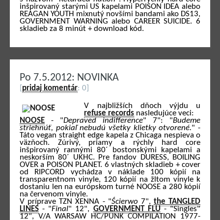
inšpirovaný starými US kapelami POISON IDEA alebo
REAGAN YOUTH mixnutý novšími bandami ako DS13,
GOVERNMENT WARNING alebo CAREER SUICIDE. 6
skladieb za 8 minút + download kód.
Po 7.5.2012: NOVINKA
[
pridaj komentár
: 0]
V najbližších dňoch výjdu u
refuse records
nasledujúce veci:
NOOSE
- "
Depraved indifference
" 7": "
Budeme
striehnúť, pokiaľ nebudú všetky klietky otvorené.
" -
Táto vegan straight edge kapela z Chicaga nespieva o
väzňoch. Zúrivý, priamy a rýchly hard core
inšpirovaný rannými 80´ bostonskými kapelami a
neskorším 80´ UKHC. Pre fandov DURESS, BOILING
OVER a POISON PLANET. 6 vlastných skladieb + cover
od RIPCORD vychádza v náklade 100 kópií na
transparentnom vinyle, 120 kópií na žltom vinyle k
dostaniu len na európskom turné NOOSE a 280 kópií
na červenom vinyle.
V príprave TZN XENNA - "
Ścierwo
7",
the TANGLED
LINES
- "
Final
" 12",
GOVERNMENT FLU
- "Singles"
12", V/A WARSAW HC/PUNK COMPILATION 1977-