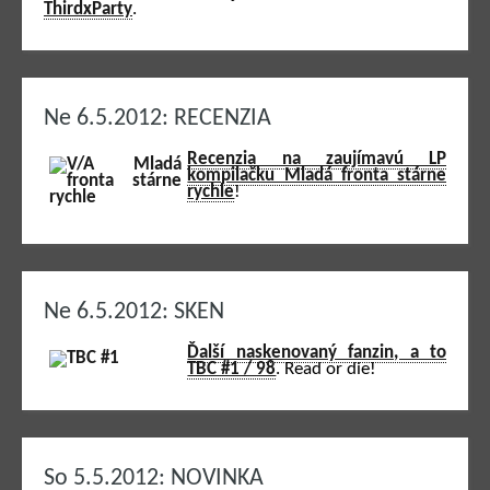
ThirdxParty
.
Ne 6.5.2012: RECENZIA
Recenzia na zaujímavú LP
kompilačku Mladá fronta stárne
rychle
!
Ne 6.5.2012: SKEN
Ďalší naskenovaný fanzin, a to
TBC #1 / 98
. Read or die!
So 5.5.2012: NOVINKA