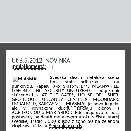
Ut 8.5.2012: NOVINKA
[
pridaj komentár
: 0]
Švédska death metalová scéna
bola stále príbuzná s tou
punkovou, kapely ako SKITSYSTEM, MEANWHILE,
DISKONTO, NO SECURITY, UNCURBED ... majú/mali
skúsenosti v AT THE GATES, HOUSE OF USHER,
GROTESQUE, UNCANNY, CENTINEX, MOONDARK,
EMBALMED, SARCASM ...
MIASMAL
je nová kapela,
ale v rovnakom duchu zdieľajú členov s
AGRIMONIOU a MARTYRDÖD, kde majú svoj d-beat
postavený na death metalovom útoku v čistej starej
švédskej tradícií. 500 kusov z toho 50 na zelenom
vinyle vychádza u
Agipunk records
.