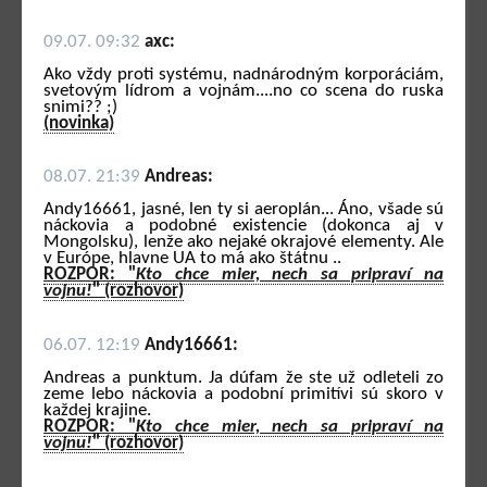
09.07. 09:32
axc:
Ako vždy proti systému, nadnárodným korporáciám,
svetovým lídrom a vojnám....no co scena do ruska
snimi?? ;)
(novinka)
08.07. 21:39
Andreas:
Andy16661, jasné, len ty si aeroplán... Áno, všade sú
náckovia a podobné existencie (dokonca aj v
Mongolsku), lenže ako nejaké okrajové elementy. Ale
v Európe, hlavne UA to má ako štátnu ..
ROZPOR: "
Kto chce mier, nech sa pripraví na
vojnu!
" (rozhovor)
06.07. 12:19
Andy16661:
Andreas a punktum. Ja dúfam že ste už odleteli zo
zeme lebo náckovia a podobní primitívi sú skoro v
každej krajine.
ROZPOR: "
Kto chce mier, nech sa pripraví na
vojnu!
" (rozhovor)