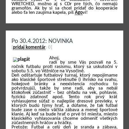
WRETCHED, možno aj s CDr pre tých, čo nemajú
gramofón. Ak by si sa chcel pridať do kooperácie
alebo ťa len zaujíma kapela, píš
Ago
vi!
Po 30.4.2012: NOVINKA
[
pridaj komentár
: 0]
Ahoj,
radi by sme Vás pozvali na 5.
ročník futbalu proti rasismu, ktorý sa uskutoční v
sobotu 5.5. vo Věžničce na Vysočině.
Deň odštartuje futbalový turnaj, ktorý nepojímame
ako klasické športové stretnutie (i ihrisko na svahu,
hokejové bránky a neexistencia rozhodcu to
potvrdzujú), takže by sme radi, aby sa nebál
ktokoľvek zúčastniť – bez ohľadu na vek, pohlavie,
fyzickú zdatnosť apod. Tento rok prvý krát
vyhlasujeme súťaž o najlepšie dresové prevleky, v
ktorých budú týmy hrať, a dúfame, že tak futbal
bude zase o niečo väčšia zábava a menej športové
klanie. Aj keď sa bude hrať o prvé tri miesta, miesto
klasického vyhlasovania chceme odmeniť všetkých
zúčastnených hráčov a hráčky.
Pretože: Futbal a celý deň je sranda a zábava,