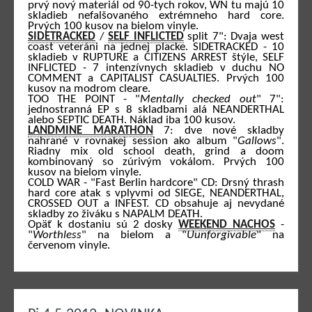
prvý nový materiál od 90-tych rokov, WN tu majú 10
skladieb nefalšovaného extrémneho hard core.
Prvých 100 kusov na bielom vinyle.
SIDETRACKED
/
SELF INFLICTED
split 7": Dvaja west
coast veteráni na jednej placke. SIDETRACKED - 10
skladieb v RUPTURE a CITIZENS ARREST štýle, SELF
INFLICTED - 7 intenzívnych skladieb v duchu NO
COMMENT a CAPITALIST CASUALTIES. Prvých 100
kusov na modrom cleare.
TOO THE POINT - "
Mentally checked out
" 7":
jednostranná EP s 8 skladbami alá NEANDERTHAL
alebo SEPTIC DEATH. Náklad iba 100 kusov.
LANDMINE MARATHON
7: dve nové skladby
nahrané v rovnakej session ako album "
Gallows
".
Riadny mix old school death, grind a doom
kombinovaný so zúrivým vokálom. Prvých 100
kusov na bielom vinyle.
COLD WAR - "Fast Berlin hardcore" CD: Drsný thrash
hard core atak s vplyvmi od SIEGE, NEANDERTHAL,
CROSSED OUT a INFEST. CD obsahuje aj nevydané
skladby zo živáku s NAPALM DEATH.
Opäť k dostaniu sú 2 dosky
WEEKEND NACHOS
-
"
Worthless
" na bielom a "
Uunforgivable
" na
červenom vinyle.