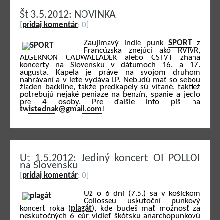
Št 3.5.2012: NOVINKA
[
pridaj komentár
: 0]
Zaujímavý indie punk
SPORT
z
Francúzska znejúci ako RVIVR,
ALGERNON CADWALLADER alebo CSTVT zháňa
koncerty na Slovensku v dátumoch 16. a 17.
augusta. Kapela je práve na svojom druhom
nahrávaní a v lete vydáva LP. Nebudú mať so sebou
žiaden backline, takže predkapely sú vítané, taktiež
potrebujú nejaké peniaze na benzín, spanie a jedlo
pre 4 osoby. Pre ďalšie info píš na
twistednak@gmail.com
!
Ut 1.5.2012: Jediný koncert OI POLLOI
na Slovensku
[
pridaj komentár
: 0]
Už o 6 dní (7.5.) sa v košickom
Collosseu uskutoční punkový
koncert roka (
plagát
), kde budeš mať možnosť za
neskutočných 6 eúr vidieť škótsku anarchopunkovú