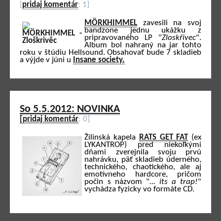
[
pridaj komentár
: 1]
MÖRKHIMMEL
zavesili na svoj
bandzone jednu ukážku z
pripravovaného LP "
Zloskřivec
".
Album bol nahraný na jar tohto
roku v štúdiu Hellsound. Obsahovať bude 7 skladieb
a výjde v júni u
Insane society.
So 5.5.2012: NOVINKA
[
pridaj komentár
: 0]
Žilinská kapela
RATS GET FAT
(ex
LYKANTROP) pred niekoľkými
dňami zverejnila svoju prvú
nahrávku, päť skladieb úderného,
technického, chaotického, ale aj
emotívneho hardcore, pričom
počin s názvom "
... its a trap!
"
vychádza fyzicky vo formáte CD.