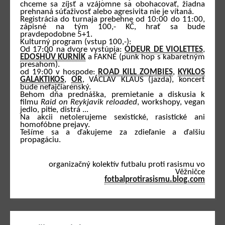
chceme sa zíjsť a vzájomne sa obohacovať, žiadna
prehnaná súťaživosť alebo agresivita nie je vítaná.
Registrácia do turnaja prebehne od 10:00 do 11:00,
zápisné na tým 100,- KČ, hrať sa bude
pravdepodobne 5+1.
Kulturný program (vstup 100,-):
Od 17:00 na dvore vystúpia:
ODEUR DE VIOLETTES
,
EDOSHŮV KURNÍK
a FAKNÉ (punk hop s kabaretným
presahom).
od 19:00 v hospode:
ROAD KILL ZOMBIES
,
KYKLOS
GALAKTIKOS
,
OR
, VÁCLAV KLAUS (jazda), koncert
bude nefajčiarenský.
Behom dňa prednáška, premietanie a diskusia k
filmu
Raid on Reykjavik reloaded
, workshopy, vegan
jedlo, pitie, distrá ...
Na akcii netolerujeme sexistické, rasistické ani
homofóbne prejavy.
Tešíme sa a ďakujeme za zdieľanie a ďalšiu
propagáciu.
organizačný kolektív futbalu proti rasismu vo
Věžničce
fotbalprotirasismu.blog.com