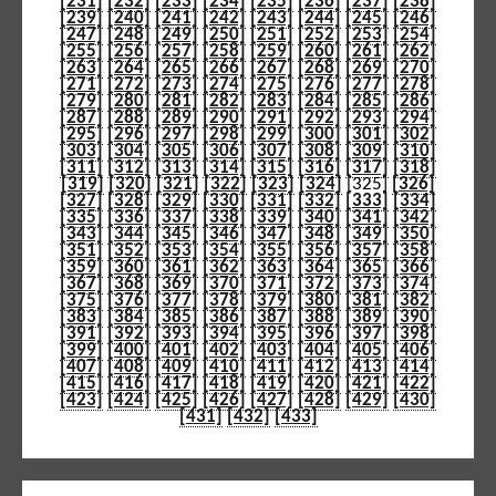
[231]
[232]
[233]
[234]
[235]
[236]
[237]
[238]
[239]
[240]
[241]
[242]
[243]
[244]
[245]
[246]
[247]
[248]
[249]
[250]
[251]
[252]
[253]
[254]
[255]
[256]
[257]
[258]
[259]
[260]
[261]
[262]
[263]
[264]
[265]
[266]
[267]
[268]
[269]
[270]
[271]
[272]
[273]
[274]
[275]
[276]
[277]
[278]
[279]
[280]
[281]
[282]
[283]
[284]
[285]
[286]
[287]
[288]
[289]
[290]
[291]
[292]
[293]
[294]
[295]
[296]
[297]
[298]
[299]
[300]
[301]
[302]
[303]
[304]
[305]
[306]
[307]
[308]
[309]
[310]
[311]
[312]
[313]
[314]
[315]
[316]
[317]
[318]
[319]
[320]
[321]
[322]
[323]
[324]
[325]
[326]
[327]
[328]
[329]
[330]
[331]
[332]
[333]
[334]
[335]
[336]
[337]
[338]
[339]
[340]
[341]
[342]
[343]
[344]
[345]
[346]
[347]
[348]
[349]
[350]
[351]
[352]
[353]
[354]
[355]
[356]
[357]
[358]
[359]
[360]
[361]
[362]
[363]
[364]
[365]
[366]
[367]
[368]
[369]
[370]
[371]
[372]
[373]
[374]
[375]
[376]
[377]
[378]
[379]
[380]
[381]
[382]
[383]
[384]
[385]
[386]
[387]
[388]
[389]
[390]
[391]
[392]
[393]
[394]
[395]
[396]
[397]
[398]
[399]
[400]
[401]
[402]
[403]
[404]
[405]
[406]
[407]
[408]
[409]
[410]
[411]
[412]
[413]
[414]
[415]
[416]
[417]
[418]
[419]
[420]
[421]
[422]
[423]
[424]
[425]
[426]
[427]
[428]
[429]
[430]
[431]
[432]
[433]