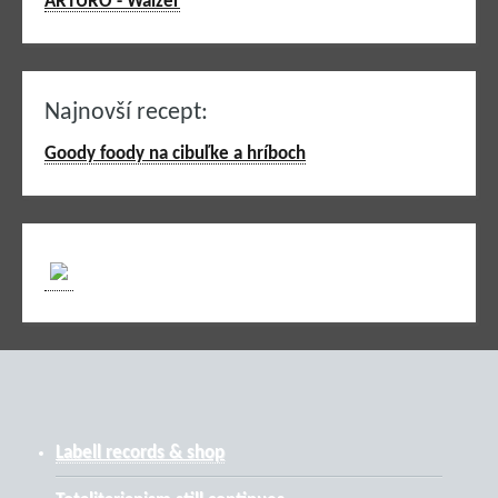
ARTURO - Walzer
Najnovší recept:
Goody foody na cibuľke a hríboch
Labell records & shop