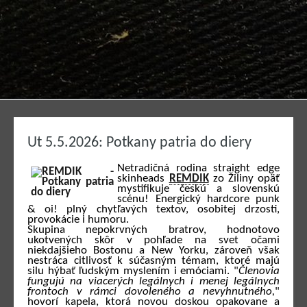
Ut 5.5.2026: Potkany patria do diery
Netradičná rodina straight edge
skinheads
REMDIK
zo Žiliny opäť
mystifikuje českú a slovenskú
scénu! Energický hardcore punk
& oi! plný chytľavých textov, osobitej drzosti,
provokácie i humoru.
Skupina nepokrvných bratrov, hodnotovo
ukotvených skôr v pohľade na svet očami
niekdajšieho Bostonu a New Yorku, zároveň však
nestráca citlivosť k súčasným témam, ktoré majú
silu hýbať ľudským myslením i emóciami. "
Členovia
fungujú na viacerých legálnych i menej legálnych
frontoch v rámci dovoleného a nevyhnutného,
"
hovorí kapela, ktorá novou doskou opakovane a