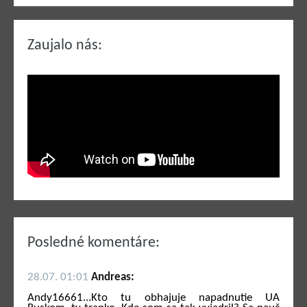
Zaujalo nás:
Posledné komentáre:
28.07. 01:01
Andreas:
Andy16661...Kto tu obhajuje napadnutie UA