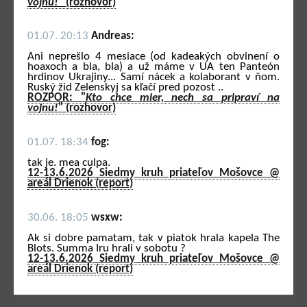
vojnu!
" (rozhovor)
01.07. 20:13
Andreas:
Ani neprešlo 4 mesiace (od kadeakých obvinení o
hoaxoch a bla, bla) a už máme v UA ten Panteón
hrdinov Ukrajiny... Samí nácek a kolaborant v ňom.
Ruský žid Zelenskyj sa kľačí pred pozost ..
ROZPOR: "
Kto chce mier, nech sa pripraví na
vojnu!
" (rozhovor)
01.07. 18:34
fog:
tak je. mea culpa.
12-13.6.2026 Siedmy kruh priateľov Mošovce @
areál Drienok (report)
30.06. 18:05
wsxw:
Ak si dobre pamatam, tak v piatok hrala kapela The
Blots. Summa Iru hrali v sobotu ?
12-13.6.2026 Siedmy kruh priateľov Mošovce @
areál Drienok (report)