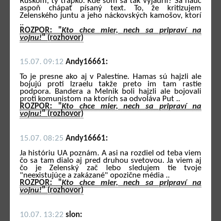
Ruskom, ty trapko. Kde som sa tak vyjadril? Sa nauč
aspoň chápať písaný text. To, že kritizujem
Zelenského juntu a jeho náckovských kamošov, ktorí
..
ROZPOR: "
Kto chce mier, nech sa pripraví na
vojnu!
" (rozhovor)
15.07. 09:12
Andy16661:
To je presne ako aj v Palestíne. Hamas sú hajzli ale
bojujú proti Izraelu takže preto im tam rastie
podpora. Bandera a Melnik boli hajzli ale bojovali
proti komunistom na ktorích sa odvoláva Put ..
ROZPOR: "
Kto chce mier, nech sa pripraví na
vojnu!
" (rozhovor)
15.07. 08:25
Andy16661:
Ja históriu UA poznám. A asi na rozdiel od teba viem
čo sa tam dialo aj pred druhou svetovou. Ja viem aj
čo je Zelenský zač lebo sledujem tie tvoje
"neexistujúce a zakázané" opozične média ..
ROZPOR: "
Kto chce mier, nech sa pripraví na
vojnu!
" (rozhovor)
10.07. 13:22
slon: