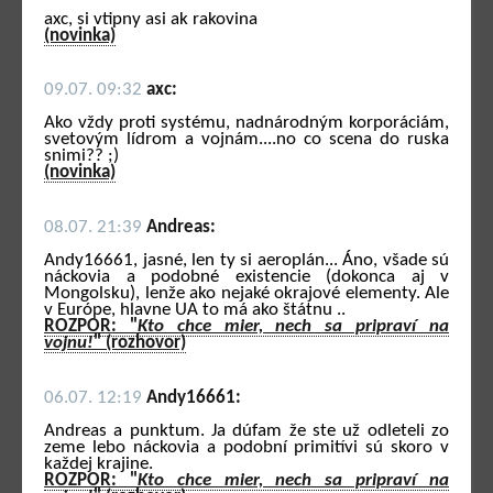
axc, si vtipny asi ak rakovina
(novinka)
09.07. 09:32
axc:
Ako vždy proti systému, nadnárodným korporáciám,
svetovým lídrom a vojnám....no co scena do ruska
snimi?? ;)
(novinka)
08.07. 21:39
Andreas:
Andy16661, jasné, len ty si aeroplán... Áno, všade sú
náckovia a podobné existencie (dokonca aj v
Mongolsku), lenže ako nejaké okrajové elementy. Ale
v Európe, hlavne UA to má ako štátnu ..
ROZPOR: "
Kto chce mier, nech sa pripraví na
vojnu!
" (rozhovor)
06.07. 12:19
Andy16661:
Andreas a punktum. Ja dúfam že ste už odleteli zo
zeme lebo náckovia a podobní primitívi sú skoro v
každej krajine.
ROZPOR: "
Kto chce mier, nech sa pripraví na