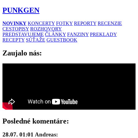
PUNKGEN
NOVINKY
KONCERTY
FOTKY
REPORTY
RECENZIE
CESTOPISY
ROZHOVORY
PREDSTAVUJEME
ČLÁNKY
FANZINY
PREKLADY
RECEPTY
SÚŤAŽE
GUESTBOOK
Zaujalo nás:
Posledné komentáre:
28.07. 01:01
Andreas: