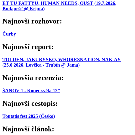
ET TU FATTYÚ, HUMAN NEEDS, OUST (19.7.2026,
Budapešť @ Kripta)
Najnovší rozhovor:
Čurby
Najnovší report:
TOLUEN, JAKUBYSKO, WHORESNATION, NAK´AY
(25.6.2026, Lovčica - Trubín @ Jama)
Najnovšia recenzia:
ŠANOV 1 - Konec světa 12"
Najnovší cestopis:
Toutatis fest 2025 (Česko)
Najnovší článok: