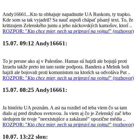
Andy16661...Kto tu obhajuje napadnutie UA Ruskom, ty trapko.
Kde som sa tak vyjadril? Sa nauč aspoň chápať písaný text. To, že
kritizujem Zelenského juntu a jeho náckovských kamošov, ktorí ..
ROZPOR: "
Kto chce mier, nech sa pripraví na vojnu!
" (rozhovor)
15.07. 09:12
Andy16661:
To je presne ako aj v Palestíne. Hamas sú hajzli ale bojujú proti
Izraelu takže preto im tam rastie podpora. Bandera a Melnik boli
hajzli ale bojovali proti komunistom na ktorích sa odvoláva Put ..
ROZPOR: "
Kto chce mier, nech sa pripraví na vojnu!
" (rozhovor)
15.07. 08:25
Andy16661:
Ja históriu UA poznám. A asi na rozdiel od teba viem čo sa tam
dialo aj pred druhou svetovou. Ja viem aj čo je Zelenský zač lebo
sledujem tie tvoje "neexistujúce a zakázané" opozične média ..
ROZPOR: "
Kto chce mier, nech sa pripraví na vojnu!
" (rozhovor)
10.07. 13:22
slon: