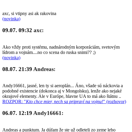
axc, si vtipny asi ak rakovina
(novinka)
09.07. 09:32
axc:
Ako vždy proti systému, nadnárodným korporáciám, svetovým
lídrom a vojnám....no co scena do ruska snimi?? ;)
(novinka)
08.07. 21:39
Andreas:
Andy16661, jasné, len ty si aeroplán... Áno, všade sú náckovia a
podobné existencie (dokonca aj v Mongolsku), lenže ako nejaké
okrajové elementy. Ale v Európe, hlavne UA to má ako štátnu ..
ROZPOR: "
Kto chce mier, nech sa pripraví na vojnu!
" (rozhovor)
06.07. 12:19
Andy16661:
Andreas a punktum. Ja dúfam že ste už odleteli zo zeme lebo