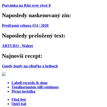
Pozvánka na Riot over river 8
Naposledy naskenovaný zin:
Predčasná vzbura #14 / 2020
Naposledy preložený text:
ARTURO - Walzer
Najnovší recept:
Goody foody na cibuľke a hríboch
Labell records & shop
Totalitarianism still continues
Pivná turistika
Ffud fest
Opičí bál