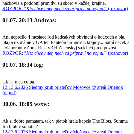
náckovia a podobní primitívi sú skoro v každej krajine.
ROZPOR: "
Kto chce mier, nech sa pripraví na vojnu!
" (rozhovor)
01.07. 20:13
Andreas:
Ani neprešlo 4 mesiace (od kadeakých obvinení o hoaxoch a bla,
bla) a už máme v UA ten Panteón hrdinov Ukrajiny... Samí nácek a
kolaborant v ňom. Ruský žid Zelenskyj sa kľačí pred pozost ..
ROZPOR: "
Kto chce mier, nech sa pripraví na vojnu!
" (rozhovor)
01.07. 18:34
fog:
tak je. mea culpa.
12-13.6.2026 Siedmy kruh priateľov Mošovce @ areál Drienok
(report)
30.06. 18:05
wsxw:
Ak si dobre pamatam, tak v piatok hrala kapela The Blots. Summa
Iru hrali v sobotu ?
12-13.6.2026 Siedmy kruh priateľov Mošovce @ areál Drienok