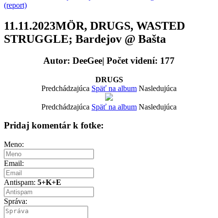
(report)
11.11.2023MÖR, DRUGS, WASTED
STRUGGLE; Bardejov @ Bašta
Autor: DeeGee| Počet videní: 177
DRUGS
Predchádzajúca
Späť na album
Nasledujúca
Predchádzajúca
Späť na album
Nasledujúca
Pridaj komentár k fotke:
Meno:
Email:
Antispam:
5+K+E
Správa: