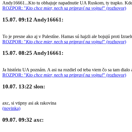
Andy16661...Kto tu obhajuje napadnutie UA Ruskom, ty trapko. Kde so
ROZPOR: "
Kto chce mier, nech sa pripraví na vojnu!
" (rozhovor)
15.07. 09:12
Andy16661:
To je presne ako aj v Palestíne. Hamas sú hajzli ale bojujú proti Izrae
ROZPOR: "
Kto chce mier, nech sa pripraví na vojnu!
" (rozhovor)
15.07. 08:25
Andy16661:
Ja históriu UA poznám. A asi na rozdiel od teba viem čo sa tam dialo 
ROZPOR: "
Kto chce mier, nech sa pripraví na vojnu!
" (rozhovor)
10.07. 13:22
slon:
axc, si vtipny asi ak rakovina
(novinka)
09.07. 09:32
axc: