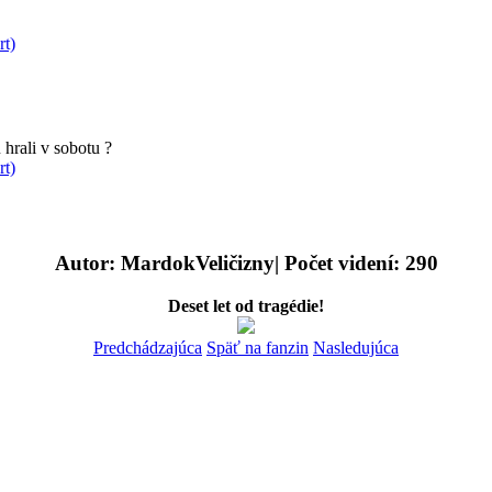
rt)
hrali v sobotu ?
rt)
Autor: MardokVeličizny| Počet videní: 290
Deset let od tragédie!
Predchádzajúca
Späť na fanzin
Nasledujúca