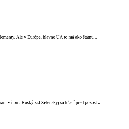
lementy. Ale v Európe, hlavne UA to má ako štátnu ..
ant v ňom. Ruský žid Zelenskyj sa kľačí pred pozost ..