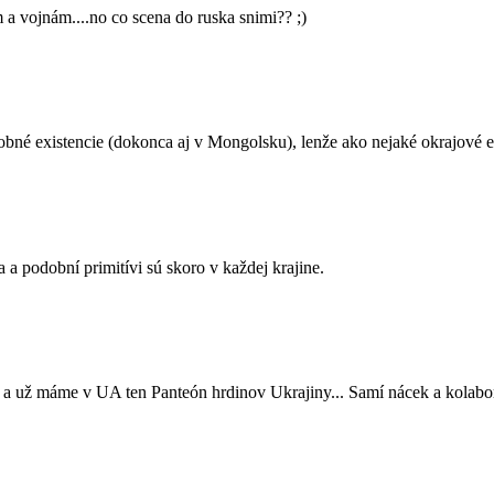
 vojnám....no co scena do ruska snimi?? ;)
dobné existencie (dokonca aj v Mongolsku), lenže ako nejaké okrajové e
 a podobní primitívi sú skoro v každej krajine.
 a už máme v UA ten Panteón hrdinov Ukrajiny... Samí nácek a kolabor