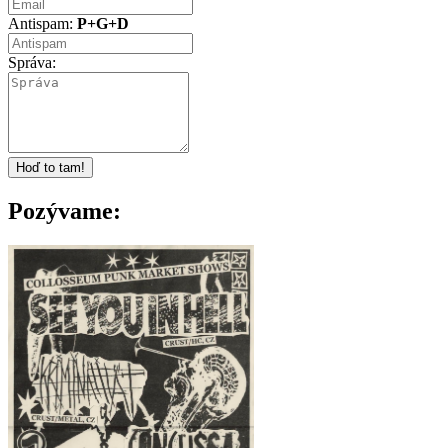
Antispam:
P+G+D
Správa:
Pozývame: