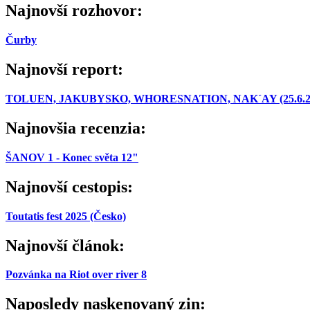
Najnovší rozhovor:
Čurby
Najnovší report:
TOLUEN, JAKUBYSKO, WHORESNATION, NAK´AY (25.6.2026,
Najnovšia recenzia:
ŠANOV 1 - Konec světa 12"
Najnovší cestopis:
Toutatis fest 2025 (Česko)
Najnovší článok:
Pozvánka na Riot over river 8
Naposledy naskenovaný zin: