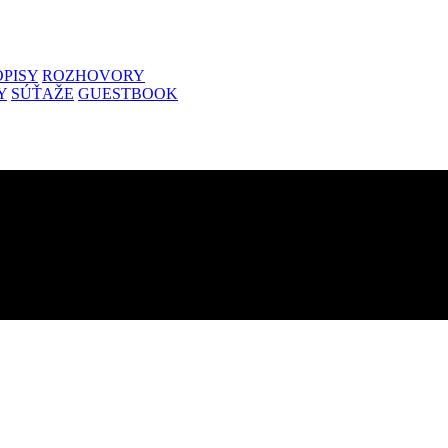
PISY
ROZHOVORY
Y
SÚŤAŽE
GUESTBOOK