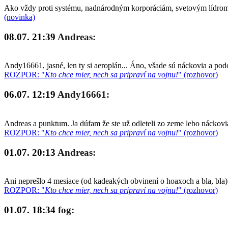
Ako vždy proti systému, nadnárodným korporáciám, svetovým lídrom a
(novinka)
08.07. 21:39
Andreas:
Andy16661, jasné, len ty si aeroplán... Áno, všade sú náckovia a po
ROZPOR: "
Kto chce mier, nech sa pripraví na vojnu!
" (rozhovor)
06.07. 12:19
Andy16661:
Andreas a punktum. Ja dúfam že ste už odleteli zo zeme lebo náckovia
ROZPOR: "
Kto chce mier, nech sa pripraví na vojnu!
" (rozhovor)
01.07. 20:13
Andreas:
Ani neprešlo 4 mesiace (od kadeakých obvinení o hoaxoch a bla, bla)
ROZPOR: "
Kto chce mier, nech sa pripraví na vojnu!
" (rozhovor)
01.07. 18:34
fog: