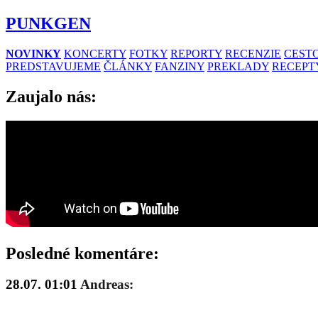
PUNKGEN
NOVINKY
KONCERTY
FOTKY
REPORTY
RECENZIE
CESTO
PREDSTAVUJEME
ČLÁNKY
FANZINY
PREKLADY
RECEPT
Zaujalo nás:
Posledné komentáre:
28.07. 01:01
Andreas: