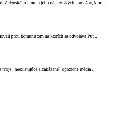
em Zelenského juntu a jeho náckovských kamošov, ktorí ..
ojovali proti komunistom na ktorích sa odvoláva Put ..
e tvoje "neexistujúce a zakázané" opozične média ..