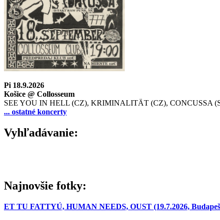
Pi 18.9.2026
Košice @ Collosseum
SEE YOU IN HELL (CZ), KRIMINALITÄT (CZ), CONCUSSA (
... ostatné koncerty
Vyhľadávanie:
Najnovšie fotky:
ET TU FATTYÚ, HUMAN NEEDS, OUST (19.7.2026, Budapešť