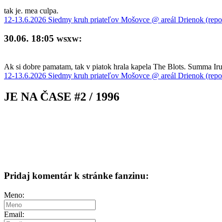
tak je. mea culpa.
12-13.6.2026 Siedmy kruh priateľov Mošovce @ areál Drienok (repo
30.06. 18:05
wsxw:
Ak si dobre pamatam, tak v piatok hrala kapela The Blots. Summa Iru 
12-13.6.2026 Siedmy kruh priateľov Mošovce @ areál Drienok (repo
JE NA ČASE #2 / 1996
Pridaj komentár k stránke fanzinu:
Meno:
Email: