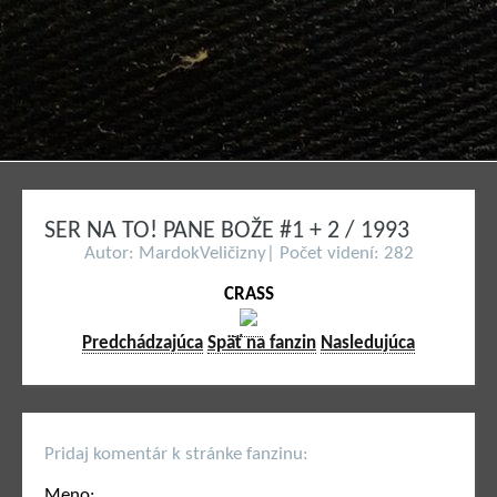
SER NA TO! PANE BOŽE #1 + 2 / 1993
Autor: MardokVeličizny| Počet videní: 282
CRASS
Predchádzajúca
Späť na fanzin
Nasledujúca
Pridaj komentár k stránke fanzinu:
Meno: