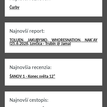
Čurby
Najnovší report:
TOLUEN, JAKUBYSKO, WHORESNATION, NAK´AY
(25.6.2026, Lovčica - Trubín @ Jama)
Najnovšia recenzia:
ŠANOV 1 - Konec světa 12"
Najnovší cestopis: