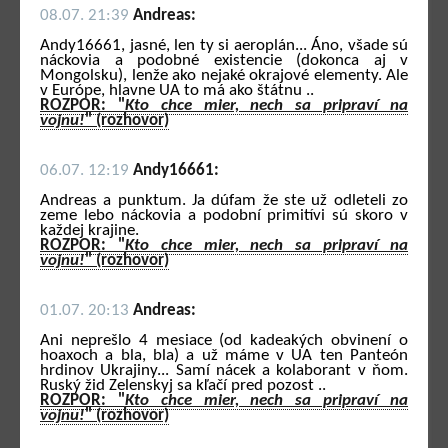
08.07. 21:39
Andreas:
Andy16661, jasné, len ty si aeroplán... Áno, všade sú
náckovia a podobné existencie (dokonca aj v
Mongolsku), lenže ako nejaké okrajové elementy. Ale
v Európe, hlavne UA to má ako štátnu ..
ROZPOR: "
Kto chce mier, nech sa pripraví na
vojnu!
" (rozhovor)
06.07. 12:19
Andy16661:
Andreas a punktum. Ja dúfam že ste už odleteli zo
zeme lebo náckovia a podobní primitívi sú skoro v
každej krajine.
ROZPOR: "
Kto chce mier, nech sa pripraví na
vojnu!
" (rozhovor)
01.07. 20:13
Andreas:
Ani neprešlo 4 mesiace (od kadeakých obvinení o
hoaxoch a bla, bla) a už máme v UA ten Panteón
hrdinov Ukrajiny... Samí nácek a kolaborant v ňom.
Ruský žid Zelenskyj sa kľačí pred pozost ..
ROZPOR: "
Kto chce mier, nech sa pripraví na
vojnu!
" (rozhovor)