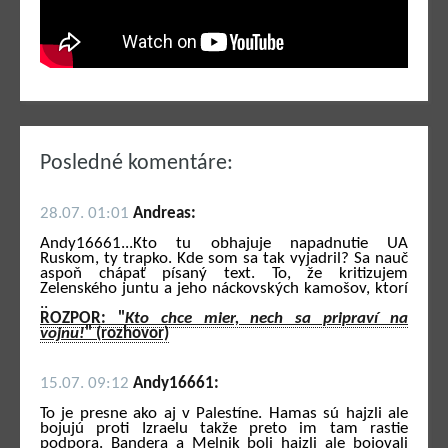
Posledné komentáre:
28.07. 01:01
Andreas:
Andy16661...Kto tu obhajuje napadnutie UA
Ruskom, ty trapko. Kde som sa tak vyjadril? Sa nauč
aspoň chápať písaný text. To, že kritizujem
Zelenského juntu a jeho náckovských kamošov, ktorí
..
ROZPOR: "
Kto chce mier, nech sa pripraví na
vojnu!
" (rozhovor)
15.07. 09:12
Andy16661:
To je presne ako aj v Palestíne. Hamas sú hajzli ale
bojujú proti Izraelu takže preto im tam rastie
podpora. Bandera a Melnik boli hajzli ale bojovali