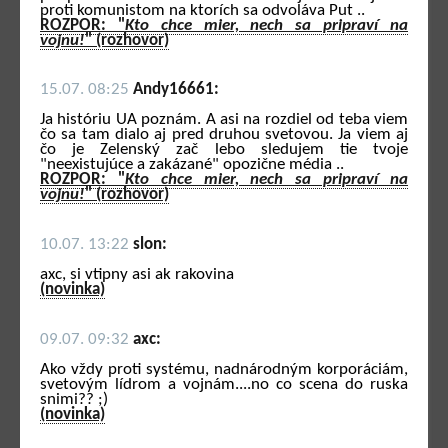
proti komunistom na ktorích sa odvoláva Put ..
ROZPOR: "
Kto chce mier, nech sa pripraví na
vojnu!
" (rozhovor)
15.07. 08:25
Andy16661:
Ja históriu UA poznám. A asi na rozdiel od teba viem
čo sa tam dialo aj pred druhou svetovou. Ja viem aj
čo je Zelenský zač lebo sledujem tie tvoje
"neexistujúce a zakázané" opozične média ..
ROZPOR: "
Kto chce mier, nech sa pripraví na
vojnu!
" (rozhovor)
10.07. 13:22
slon:
axc, si vtipny asi ak rakovina
(novinka)
09.07. 09:32
axc:
Ako vždy proti systému, nadnárodným korporáciám,
svetovým lídrom a vojnám....no co scena do ruska
snimi?? ;)
(novinka)