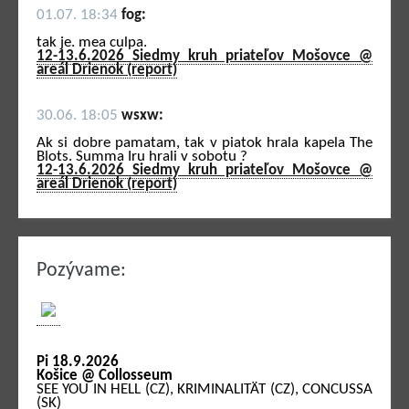
01.07. 18:34
fog:
tak je. mea culpa.
12-13.6.2026 Siedmy kruh priateľov Mošovce @
areál Drienok (report)
30.06. 18:05
wsxw:
Ak si dobre pamatam, tak v piatok hrala kapela The
Blots. Summa Iru hrali v sobotu ?
12-13.6.2026 Siedmy kruh priateľov Mošovce @
areál Drienok (report)
Pozývame:
Pi 18.9.2026
Košice @ Collosseum
SEE YOU IN HELL (CZ), KRIMINALITÄT (CZ), CONCUSSA
(SK)