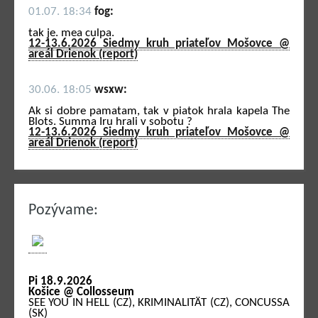
01.07. 18:34
fog:
tak je. mea culpa.
12-13.6.2026 Siedmy kruh priateľov Mošovce @
areál Drienok (report)
30.06. 18:05
wsxw:
Ak si dobre pamatam, tak v piatok hrala kapela The
Blots. Summa Iru hrali v sobotu ?
12-13.6.2026 Siedmy kruh priateľov Mošovce @
areál Drienok (report)
Pozývame:
Pi 18.9.2026
Košice @ Collosseum
SEE YOU IN HELL (CZ), KRIMINALITÄT (CZ), CONCUSSA
(SK)