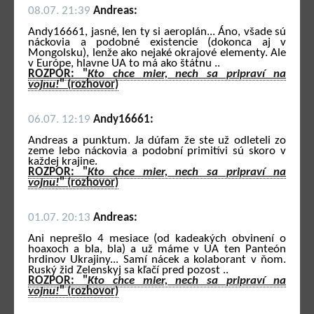
08.07. 21:39
Andreas:
Andy16661, jasné, len ty si aeroplán... Áno, všade sú
náckovia a podobné existencie (dokonca aj v
Mongolsku), lenže ako nejaké okrajové elementy. Ale
v Európe, hlavne UA to má ako štátnu ..
ROZPOR: "
Kto chce mier, nech sa pripraví na
vojnu!
" (rozhovor)
06.07. 12:19
Andy16661:
Andreas a punktum. Ja dúfam že ste už odleteli zo
zeme lebo náckovia a podobní primitívi sú skoro v
každej krajine.
ROZPOR: "
Kto chce mier, nech sa pripraví na
vojnu!
" (rozhovor)
01.07. 20:13
Andreas:
Ani neprešlo 4 mesiace (od kadeakých obvinení o
hoaxoch a bla, bla) a už máme v UA ten Panteón
hrdinov Ukrajiny... Samí nácek a kolaborant v ňom.
Ruský žid Zelenskyj sa kľačí pred pozost ..
ROZPOR: "
Kto chce mier, nech sa pripraví na
vojnu!
" (rozhovor)