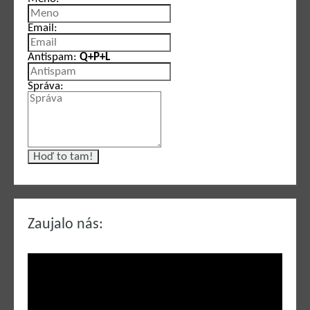
Email:
Antispam:
Q+P+L
Správa:
Zaujalo nás: