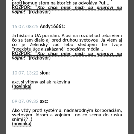
proti komunistom na ktorích sa odvoláva Put ..
ROZPOR: "
Kto chce mier, nech sa pripraví na
vojnu!
" (rozhovor)
15.07. 08:25
Andy16661:
Ja históriu UA poznám. A asi na rozdiel od teba viem
čo sa tam dialo aj pred druhou svetovou. Ja viem aj
čo je Zelenský zač lebo sledujem tie tvoje
"neexistujúce a zakázané" opozične média ..
ROZPOR: "
Kto chce mier, nech sa pripraví na
vojnu!
" (rozhovor)
10.07. 13:22
slon:
axc, si vtipny asi ak rakovina
(novinka)
09.07. 09:32
axc:
Ako vždy proti systému, nadnárodným korporáciám,
svetovým lídrom a vojnám....no co scena do ruska
snimi?? ;)
(novinka)