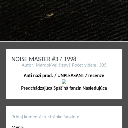
NOISE MASTER #3 / 1998
Autor: MardokVeličizny| Počet videní: 305
Anti nazi prod. / UNPLEASANT / recenze
Predchádzajúca
Späť na fanzin
Nasledujúca
Pridaj komentár k stránke fanzinu:
Meno: