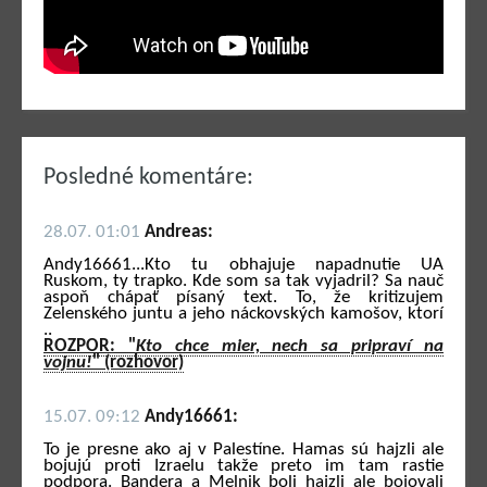
Posledné komentáre:
28.07. 01:01
Andreas:
Andy16661...Kto tu obhajuje napadnutie UA
Ruskom, ty trapko. Kde som sa tak vyjadril? Sa nauč
aspoň chápať písaný text. To, že kritizujem
Zelenského juntu a jeho náckovských kamošov, ktorí
..
ROZPOR: "
Kto chce mier, nech sa pripraví na
vojnu!
" (rozhovor)
15.07. 09:12
Andy16661:
To je presne ako aj v Palestíne. Hamas sú hajzli ale
bojujú proti Izraelu takže preto im tam rastie
podpora. Bandera a Melnik boli hajzli ale bojovali