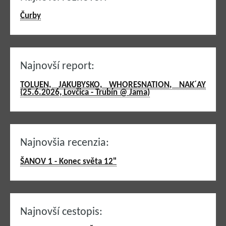
Čurby
Najnovší report:
TOLUEN, JAKUBYSKO, WHORESNATION, NAK´AY
(25.6.2026, Lovčica - Trubín @ Jama)
Najnovšia recenzia:
ŠANOV 1 - Konec světa 12"
Najnovší cestopis: