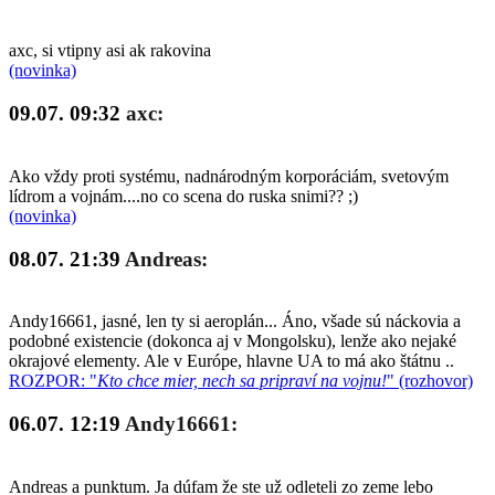
axc, si vtipny asi ak rakovina
(novinka)
09.07. 09:32
axc:
Ako vždy proti systému, nadnárodným korporáciám, svetovým
lídrom a vojnám....no co scena do ruska snimi?? ;)
(novinka)
08.07. 21:39
Andreas:
Andy16661, jasné, len ty si aeroplán... Áno, všade sú náckovia a
podobné existencie (dokonca aj v Mongolsku), lenže ako nejaké
okrajové elementy. Ale v Európe, hlavne UA to má ako štátnu ..
ROZPOR: "
Kto chce mier, nech sa pripraví na vojnu!
" (rozhovor)
06.07. 12:19
Andy16661:
Andreas a punktum. Ja dúfam že ste už odleteli zo zeme lebo