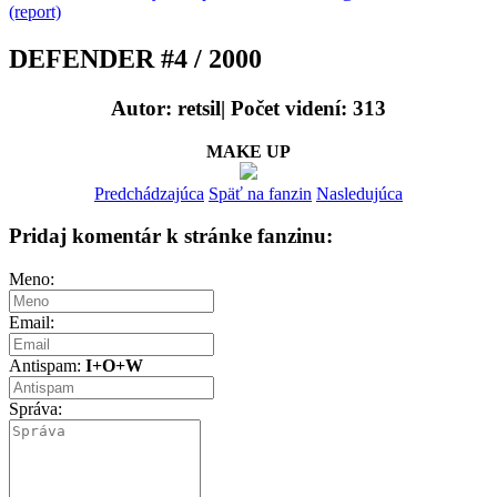
(report)
DEFENDER #4 / 2000
Autor: retsil| Počet videní: 313
MAKE UP
Predchádzajúca
Späť na fanzin
Nasledujúca
Pridaj komentár k stránke fanzinu:
Meno:
Email:
Antispam:
I+O+W
Správa: