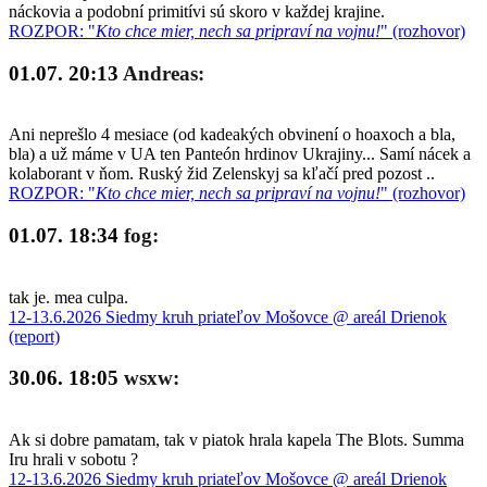
náckovia a podobní primitívi sú skoro v každej krajine.
ROZPOR: "
Kto chce mier, nech sa pripraví na vojnu!
" (rozhovor)
01.07. 20:13
Andreas:
Ani neprešlo 4 mesiace (od kadeakých obvinení o hoaxoch a bla,
bla) a už máme v UA ten Panteón hrdinov Ukrajiny... Samí nácek a
kolaborant v ňom. Ruský žid Zelenskyj sa kľačí pred pozost ..
ROZPOR: "
Kto chce mier, nech sa pripraví na vojnu!
" (rozhovor)
01.07. 18:34
fog:
tak je. mea culpa.
12-13.6.2026 Siedmy kruh priateľov Mošovce @ areál Drienok
(report)
30.06. 18:05
wsxw:
Ak si dobre pamatam, tak v piatok hrala kapela The Blots. Summa
Iru hrali v sobotu ?
12-13.6.2026 Siedmy kruh priateľov Mošovce @ areál Drienok