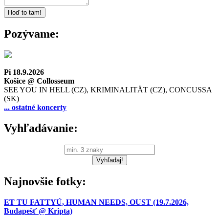
Pozývame:
Pi 18.9.2026
Košice @ Collosseum
SEE YOU IN HELL (CZ), KRIMINALITÄT (CZ), CONCUSSA
(SK)
... ostatné koncerty
Vyhľadávanie:
Najnovšie fotky:
ET TU FATTYÚ, HUMAN NEEDS, OUST (19.7.2026,
Budapešť @ Kripta)