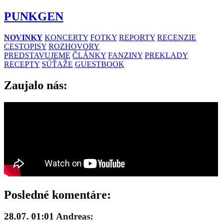
PUNKGEN
NOVINKY
KONCERTY
FOTKY
REPORTY
RECENZIE
CESTOPISY
ROZHOVORY
PREDSTAVUJEME
ČLÁNKY
FANZINY
PREKLADY
RECEPTY
SÚŤAŽE
GUESTBOOK
Zaujalo nás:
Posledné komentáre:
28.07. 01:01
Andreas: