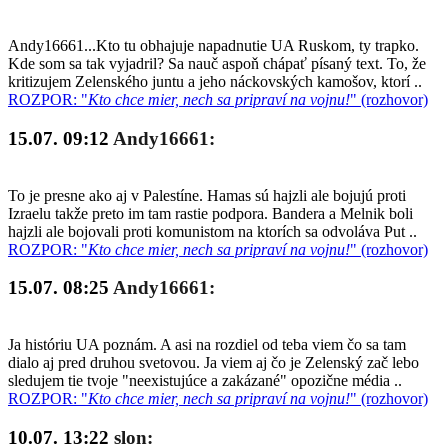
Andy16661...Kto tu obhajuje napadnutie UA Ruskom, ty trapko.
Kde som sa tak vyjadril? Sa nauč aspoň chápať písaný text. To, že
kritizujem Zelenského juntu a jeho náckovských kamošov, ktorí ..
ROZPOR: "
Kto chce mier, nech sa pripraví na vojnu!
" (rozhovor)
15.07. 09:12
Andy16661:
To je presne ako aj v Palestíne. Hamas sú hajzli ale bojujú proti
Izraelu takže preto im tam rastie podpora. Bandera a Melnik boli
hajzli ale bojovali proti komunistom na ktorích sa odvoláva Put ..
ROZPOR: "
Kto chce mier, nech sa pripraví na vojnu!
" (rozhovor)
15.07. 08:25
Andy16661:
Ja históriu UA poznám. A asi na rozdiel od teba viem čo sa tam
dialo aj pred druhou svetovou. Ja viem aj čo je Zelenský zač lebo
sledujem tie tvoje "neexistujúce a zakázané" opozične média ..
ROZPOR: "
Kto chce mier, nech sa pripraví na vojnu!
" (rozhovor)
10.07. 13:22
slon: