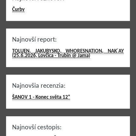
Čurby
Najnovší report:
TOLUEN, JAKUBYSKO, WHORESNATION, NAK´AY
(25.6.2026, Lovčica - Trubín @ Jama)
Najnovšia recenzia:
ŠANOV 1 - Konec světa 12"
Najnovší cestopis: