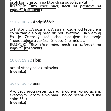
proti komunistom na ktorích sa odvoláva Put ..
ROZPOR: "
Kto chce mier, nech sa pripraví na
vojnu!
" (rozhovor)
15.07. 08:25
Andy16661:
Ja históriu UA poznám. A asi na rozdiel od teba viem
čo sa tam dialo aj pred druhou svetovou. Ja viem aj
čo je Zelenský zač lebo sledujem tie tvoje
"neexistujúce a zakázané" opozične média ..
ROZPOR: "
Kto chce mier, nech sa pripraví na
vojnu!
" (rozhovor)
10.07. 13:22
slon:
axc, si vtipny asi ak rakovina
(novinka)
09.07. 09:32
axc:
Ako vždy proti systému, nadnárodným korporáciám,
svetovým lídrom a vojnám....no co scena do ruska
snimi?? ;)
(novinka)