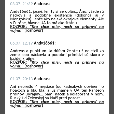
08.07. 21:39
Andreas:
Andy16661, jasné, len ty si aeroplán... Áno, všade sú
náckovia a podobné existencie (dokonca aj v
Mongolsku), lenže ako nejaké okrajové elementy. Ale
v Európe, hlavne UA to má ako štátnu ..
ROZPOR: "
Kto chce mier, nech sa pripraví na
vojnu!
" (rozhovor)
06.07. 12:19
Andy16661:
Andreas a punktum. Ja dúfam že ste už odleteli zo
zeme lebo náckovia a podobní primitívi sú skoro v
každej krajine.
ROZPOR: "
Kto chce mier, nech sa pripraví na
vojnu!
" (rozhovor)
01.07. 20:13
Andreas:
Ani neprešlo 4 mesiace (od kadeakých obvinení o
hoaxoch a bla, bla) a už máme v UA ten Panteón
hrdinov Ukrajiny... Samí nácek a kolaborant v ňom.
Ruský žid Zelenskyj sa kľačí pred pozost ..
ROZPOR: "
Kto chce mier, nech sa pripraví na
vojnu!
" (rozhovor)