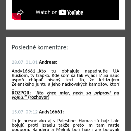
Posledné komentáre:
28.07. 01:01
Andreas:
Andy16661...Kto tu obhajuje napadnutie UA
Ruskom, ty trapko. Kde som sa tak vyjadril? Sa nauč
aspoň chápať písaný text. To, že kritizujem
Zelenského juntu a jeho náckovských kamošov, ktorí
..
ROZPOR: "
Kto chce mier, nech sa pripraví na
vojnu!
" (rozhovor)
15.07. 09:12
Andy16661:
To je presne ako aj v Palestíne. Hamas sú hajzli ale
bojujú proti Izraelu takže preto im tam rastie
podpora. Bandera a Melnik boli hajzli ale bojovali