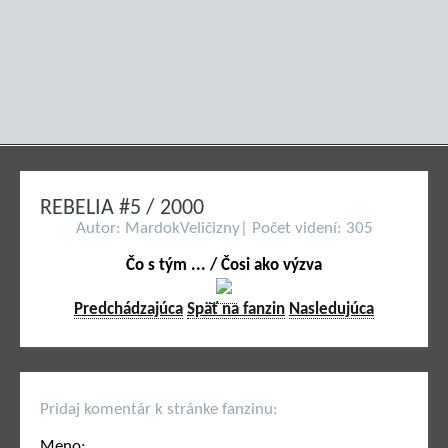
REBELIA #5 / 2000
Autor: MardokVeličizny| Počet videní: 305
Čo s tým ... / Čosi ako výzva
Predchádzajúca
Späť na fanzin
Nasledujúca
Pridaj komentár k stránke fanzinu:
Meno: