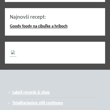
Najnovší recept:
Goody foody na cibuľke a hríboch
Labell records & shop
Totalitarianism still continues