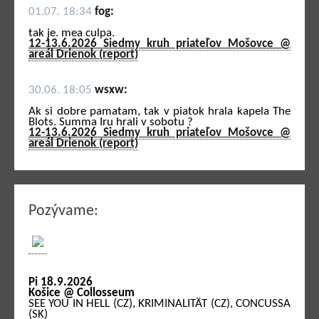
01.07. 18:34
fog:
tak je. mea culpa.
12-13.6.2026 Siedmy kruh priateľov Mošovce @
areál Drienok (report)
30.06. 18:05
wsxw:
Ak si dobre pamatam, tak v piatok hrala kapela The
Blots. Summa Iru hrali v sobotu ?
12-13.6.2026 Siedmy kruh priateľov Mošovce @
areál Drienok (report)
Pozývame:
Pi 18.9.2026
Košice @ Collosseum
SEE YOU IN HELL (CZ), KRIMINALITÄT (CZ), CONCUSSA
(SK)