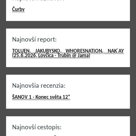
Čurby
Najnovší report:
TOLUEN, JAKUBYSKO, WHORESNATION, NAK´AY
(25.6.2026, Lovčica - Trubín @ Jama)
Najnovšia recenzia:
ŠANOV 1 - Konec světa 12"
Najnovší cestopis: