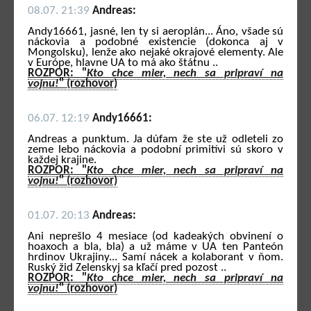
08.07. 21:39
Andreas:
Andy16661, jasné, len ty si aeroplán... Áno, všade sú
náckovia a podobné existencie (dokonca aj v
Mongolsku), lenže ako nejaké okrajové elementy. Ale
v Európe, hlavne UA to má ako štátnu ..
ROZPOR: "
Kto chce mier, nech sa pripraví na
vojnu!
" (rozhovor)
06.07. 12:19
Andy16661:
Andreas a punktum. Ja dúfam že ste už odleteli zo
zeme lebo náckovia a podobní primitívi sú skoro v
každej krajine.
ROZPOR: "
Kto chce mier, nech sa pripraví na
vojnu!
" (rozhovor)
01.07. 20:13
Andreas:
Ani neprešlo 4 mesiace (od kadeakých obvinení o
hoaxoch a bla, bla) a už máme v UA ten Panteón
hrdinov Ukrajiny... Samí nácek a kolaborant v ňom.
Ruský žid Zelenskyj sa kľačí pred pozost ..
ROZPOR: "
Kto chce mier, nech sa pripraví na
vojnu!
" (rozhovor)