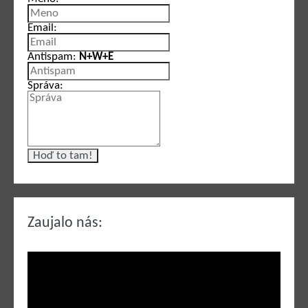
Email:
Antispam:
N+W+E
Správa:
Zaujalo nás: