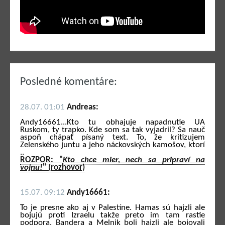
Posledné komentáre:
28.07. 01:01
Andreas:
Andy16661...Kto tu obhajuje napadnutie UA
Ruskom, ty trapko. Kde som sa tak vyjadril? Sa nauč
aspoň chápať písaný text. To, že kritizujem
Zelenského juntu a jeho náckovských kamošov, ktorí
..
ROZPOR: "
Kto chce mier, nech sa pripraví na
vojnu!
" (rozhovor)
15.07. 09:12
Andy16661:
To je presne ako aj v Palestíne. Hamas sú hajzli ale
bojujú proti Izraelu takže preto im tam rastie
podpora. Bandera a Melnik boli hajzli ale bojovali