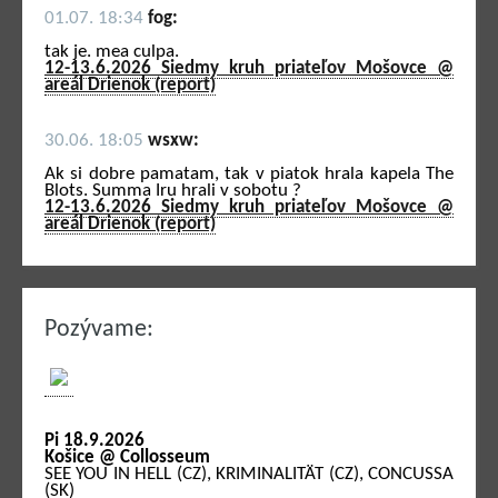
01.07. 18:34
fog:
tak je. mea culpa.
12-13.6.2026 Siedmy kruh priateľov Mošovce @
areál Drienok (report)
30.06. 18:05
wsxw:
Ak si dobre pamatam, tak v piatok hrala kapela The
Blots. Summa Iru hrali v sobotu ?
12-13.6.2026 Siedmy kruh priateľov Mošovce @
areál Drienok (report)
Pozývame:
Pi 18.9.2026
Košice @ Collosseum
SEE YOU IN HELL (CZ), KRIMINALITÄT (CZ), CONCUSSA
(SK)