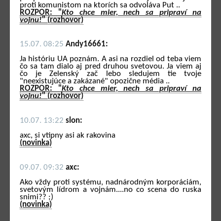
proti komunistom na ktorích sa odvoláva Put ..
ROZPOR: "
Kto chce mier, nech sa pripraví na
vojnu!
" (rozhovor)
15.07. 08:25
Andy16661:
Ja históriu UA poznám. A asi na rozdiel od teba viem
čo sa tam dialo aj pred druhou svetovou. Ja viem aj
čo je Zelenský zač lebo sledujem tie tvoje
"neexistujúce a zakázané" opozične média ..
ROZPOR: "
Kto chce mier, nech sa pripraví na
vojnu!
" (rozhovor)
10.07. 13:22
slon:
axc, si vtipny asi ak rakovina
(novinka)
09.07. 09:32
axc:
Ako vždy proti systému, nadnárodným korporáciám,
svetovým lídrom a vojnám....no co scena do ruska
snimi?? ;)
(novinka)