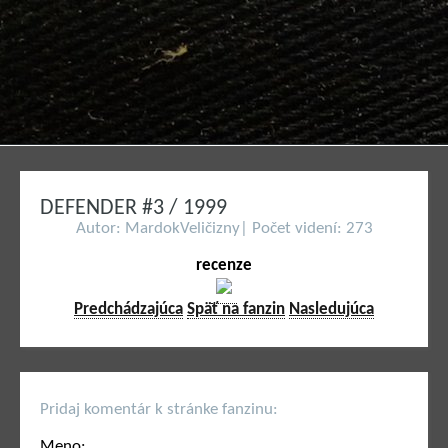
DEFENDER #3 / 1999
Autor: MardokVeličizny| Počet videní: 273
recenze
Predchádzajúca
Späť na fanzin
Nasledujúca
Pridaj komentár k stránke fanzinu:
Meno: