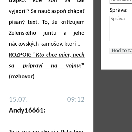
trapko. Kde som sa tak
Správa:
vyjadril? Sa nauč aspoň chápať
písaný text. To, že kritizujem
Zelenského juntu a jeho
náckovských kamošov, ktorí ..
ROZPOR: "
Kto chce mier, nech
sa pripraví na vojnu!
"
(rozhovor)
15.07. 09:12
Andy16661: