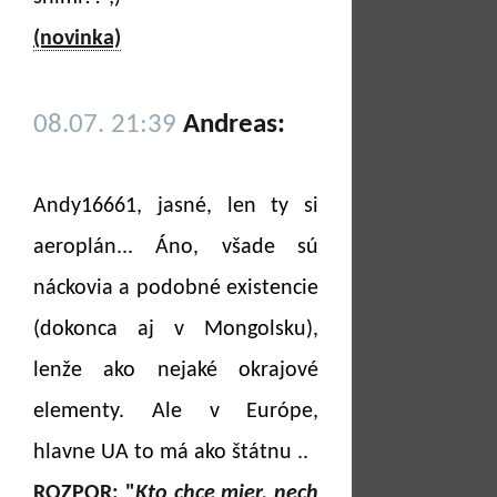
(novinka)
08.07. 21:39
Andreas:
Andy16661, jasné, len ty si
aeroplán... Áno, všade sú
náckovia a podobné existencie
(dokonca aj v Mongolsku),
lenže ako nejaké okrajové
elementy. Ale v Európe,
hlavne UA to má ako štátnu ..
ROZPOR: "
Kto chce mier, nech