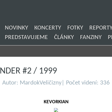
NOVINKY
KONCERTY
FOTKY
REPORT
PREDSTAVUJEME
ČLÁNKY
FANZINY
P
NDER #2 / 1999
Autor: MardokVeličizny| Počet videní: 336
KEVORKIAN