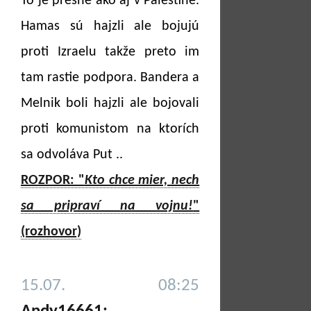
To je presne ako aj v Palestíne.
Hamas sú hajzli ale bojujú
proti Izraelu takže preto im
tam rastie podpora. Bandera a
Melnik boli hajzli ale bojovali
proti komunistom na ktorích
sa odvoláva Put ..
ROZPOR: "
Kto chce mier, nech
sa pripraví na vojnu!
"
(rozhovor)
15.07. 08:25