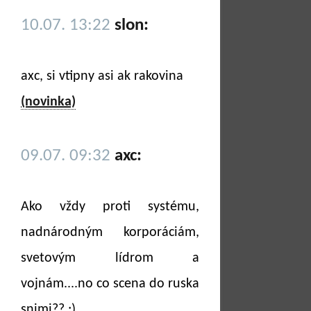
10.07. 13:22
slon:
axc, si vtipny asi ak rakovina
(novinka)
09.07. 09:32
axc:
Ako vždy proti systému,
nadnárodným korporáciám,
svetovým lídrom a
vojnám....no co scena do ruska
snimi?? ;)