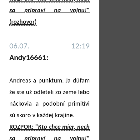
sa pripraví na vojnu!
"
(rozhovor)
06.07. 12:19
Andy16661:
Andreas a punktum. Ja dúfam
že ste už odleteli zo zeme lebo
náckovia a podobní primitívi
sú skoro v každej krajine.
ROZPOR: "
Kto chce mier, nech
sa pripraví na vojnu!
"