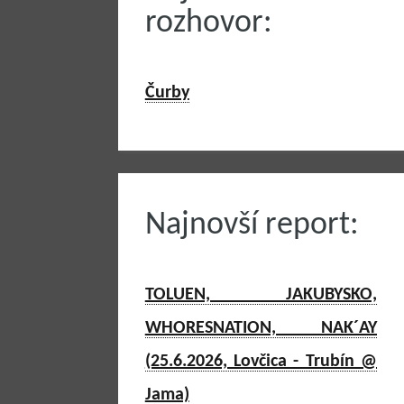
rozhovor:
Čurby
Najnovší report:
TOLUEN, JAKUBYSKO,
WHORESNATION, NAK´AY
(25.6.2026, Lovčica - Trubín @
Jama)