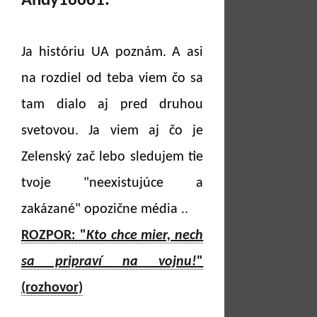
Andy16661:
Ja históriu UA poznám. A asi
na rozdiel od teba viem čo sa
tam dialo aj pred druhou
svetovou. Ja viem aj čo je
Zelenský zač lebo sledujem tie
tvoje "neexistujúce a
zakázané" opozične média ..
ROZPOR: "
Kto chce mier, nech
sa pripraví na vojnu!
"
(rozhovor)