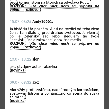
proti komunistom na ktorích sa odvoláva Put ..
ROZPOR: "
Kto chce mier, nech sa pripraví na
vojnu!
" (rozhovor)
15.07. 08:25
Andy16661:
Ja históriu UA poznám. A asi na rozdiel od teba viem
čo sa tam dialo aj pred druhou svetovou. Ja viem aj
čo je Zelenský zač lebo sledujem tie tvoje
"neexistujúce a zakázané" opozične média ..
ROZPOR: "
Kto chce mier, nech sa pripraví na
vojnu!
" (rozhovor)
10.07. 13:22
slon:
axc, si vtipny asi ak rakovina
(novinka)
09.07. 09:32
axc:
Ako vždy proti systému, nadnárodným korporáciám,
svetovým lídrom a vojnám....no co scena do ruska
snimi?? ;)
(novinka)