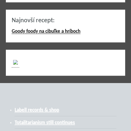
Najnovší recept:
Goody foody na cibuľke a hríboch
Labell records & shop
Totalitarianism still continues