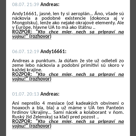
08.07. 21:39
Andreas:
Andy16661, jasné, len ty si aeroplán... Áno, všade sú
náckovia a podobné existencie (dokonca aj v
Mongolsku), lenže ako nejaké okrajové elementy. Ale
v Európe, hlavne UA to má ako štátnu ..
ROZPOR: "
Kto chce mier, nech sa pripraví na
vojnu!
" (rozhovor)
06.07. 12:19
Andy16661:
Andreas a punktum. Ja dúfam že ste už odleteli zo
zeme lebo náckovia a podobní primitívi sú skoro v
každej krajine.
ROZPOR: "
Kto chce mier, nech sa pripraví na
vojnu!
" (rozhovor)
01.07. 20:13
Andreas:
Ani neprešlo 4 mesiace (od kadeakých obvinení o
hoaxoch a bla, bla) a už máme v UA ten Panteón
hrdinov Ukrajiny... Samí nácek a kolaborant v ňom.
Ruský žid Zelenskyj sa kľačí pred pozost ..
ROZPOR: "
Kto chce mier, nech sa pripraví na
vojnu!
" (rozhovor)