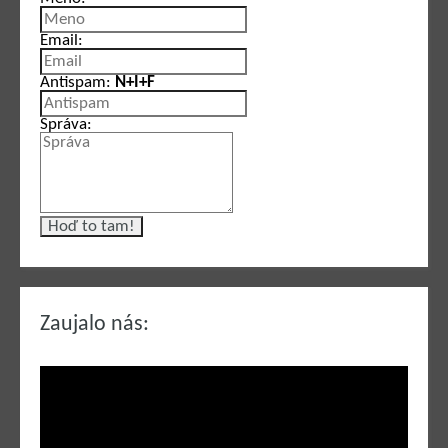
Email:
Antispam:
N+I+F
Správa:
Zaujalo nás: