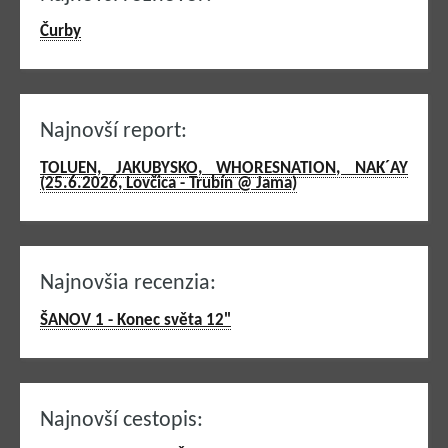
Čurby
Najnovší report:
TOLUEN, JAKUBYSKO, WHORESNATION, NAK´AY
(25.6.2026, Lovčica - Trubín @ Jama)
Najnovšia recenzia:
ŠANOV 1 - Konec světa 12"
Najnovší cestopis: