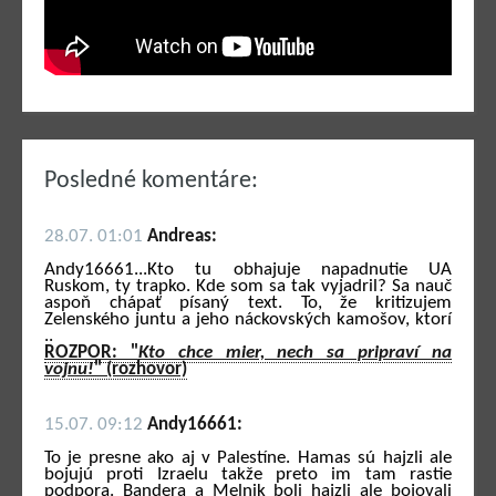
Posledné komentáre:
28.07. 01:01
Andreas:
Andy16661...Kto tu obhajuje napadnutie UA
Ruskom, ty trapko. Kde som sa tak vyjadril? Sa nauč
aspoň chápať písaný text. To, že kritizujem
Zelenského juntu a jeho náckovských kamošov, ktorí
..
ROZPOR: "
Kto chce mier, nech sa pripraví na
vojnu!
" (rozhovor)
15.07. 09:12
Andy16661:
To je presne ako aj v Palestíne. Hamas sú hajzli ale
bojujú proti Izraelu takže preto im tam rastie
podpora. Bandera a Melnik boli hajzli ale bojovali