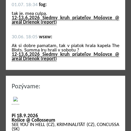
01.07. 18:34
fog:
tak je. mea culpa.
12-13.6.2026 Siedmy kruh priateľov Mošovce @
areál Drienok (report)
30.06. 18:05
wsxw:
Ak si dobre pamatam, tak v piatok hrala kapela The
Blots. Summa Iru hrali v sobotu ?
12-13.6.2026 Siedmy kruh priateľov Mošovce @
areál Drienok (report)
Pozývame:
Pi 18.9.2026
Košice @ Collosseum
SEE YOU IN HELL (CZ), KRIMINALITÄT (CZ), CONCUSSA
(SK)