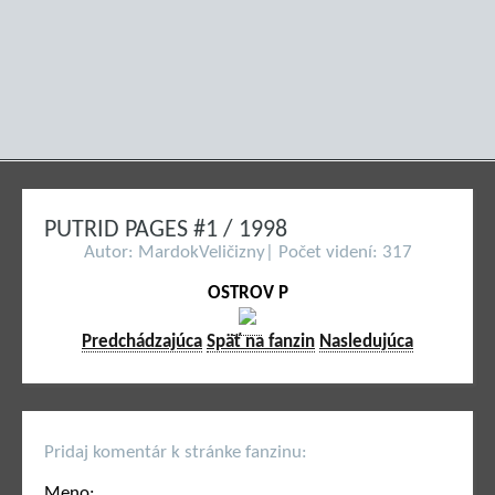
PUTRID PAGES #1 / 1998
Autor: MardokVeličizny| Počet videní: 317
OSTROV P
Predchádzajúca
Späť na fanzin
Nasledujúca
Pridaj komentár k stránke fanzinu:
Meno: