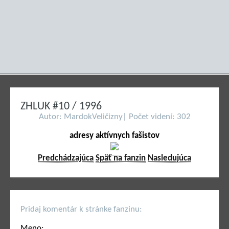
ZHLUK #10 / 1996
Autor: MardokVeličizny| Počet videní: 302
adresy aktívnych fašistov
Predchádzajúca
Späť na fanzin
Nasledujúca
Pridaj komentár k stránke fanzinu:
Meno: