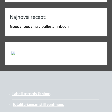
Najnovší recept:
Goody foody na cibuľke a hríboch
Labell records & shop
Totalitarianism still continues