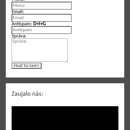
Email:
Antispam:
D+I+G
Správa:
Zaujalo nás: