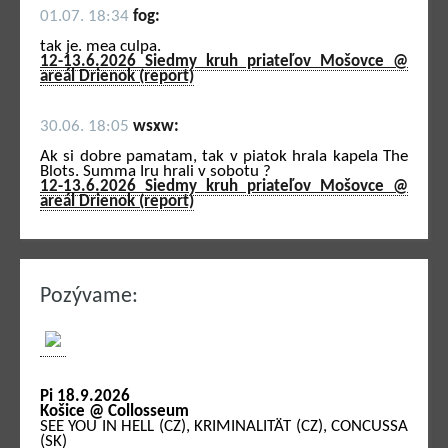
01.07. 18:34
fog:
tak je. mea culpa.
12-13.6.2026 Siedmy kruh priateľov Mošovce @
areál Drienok (report)
30.06. 18:05
wsxw:
Ak si dobre pamatam, tak v piatok hrala kapela The
Blots. Summa Iru hrali v sobotu ?
12-13.6.2026 Siedmy kruh priateľov Mošovce @
areál Drienok (report)
Pozývame:
Pi 18.9.2026
Košice @ Collosseum
SEE YOU IN HELL (CZ), KRIMINALITÄT (CZ), CONCUSSA
(SK)