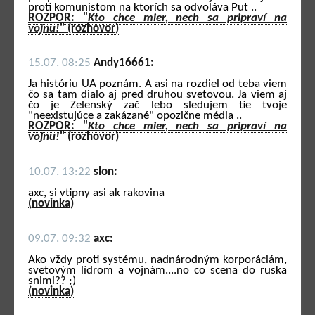
proti komunistom na ktorích sa odvoláva Put ..
ROZPOR: "
Kto chce mier, nech sa pripraví na
vojnu!
" (rozhovor)
15.07. 08:25
Andy16661:
Ja históriu UA poznám. A asi na rozdiel od teba viem
čo sa tam dialo aj pred druhou svetovou. Ja viem aj
čo je Zelenský zač lebo sledujem tie tvoje
"neexistujúce a zakázané" opozične média ..
ROZPOR: "
Kto chce mier, nech sa pripraví na
vojnu!
" (rozhovor)
10.07. 13:22
slon:
axc, si vtipny asi ak rakovina
(novinka)
09.07. 09:32
axc:
Ako vždy proti systému, nadnárodným korporáciám,
svetovým lídrom a vojnám....no co scena do ruska
snimi?? ;)
(novinka)