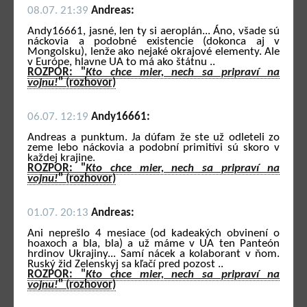
08.07. 21:39
Andreas:
Andy16661, jasné, len ty si aeroplán... Áno, všade sú
náckovia a podobné existencie (dokonca aj v
Mongolsku), lenže ako nejaké okrajové elementy. Ale
v Európe, hlavne UA to má ako štátnu ..
ROZPOR: "
Kto chce mier, nech sa pripraví na
vojnu!
" (rozhovor)
06.07. 12:19
Andy16661:
Andreas a punktum. Ja dúfam že ste už odleteli zo
zeme lebo náckovia a podobní primitívi sú skoro v
každej krajine.
ROZPOR: "
Kto chce mier, nech sa pripraví na
vojnu!
" (rozhovor)
01.07. 20:13
Andreas:
Ani neprešlo 4 mesiace (od kadeakých obvinení o
hoaxoch a bla, bla) a už máme v UA ten Panteón
hrdinov Ukrajiny... Samí nácek a kolaborant v ňom.
Ruský žid Zelenskyj sa kľačí pred pozost ..
ROZPOR: "
Kto chce mier, nech sa pripraví na
vojnu!
" (rozhovor)