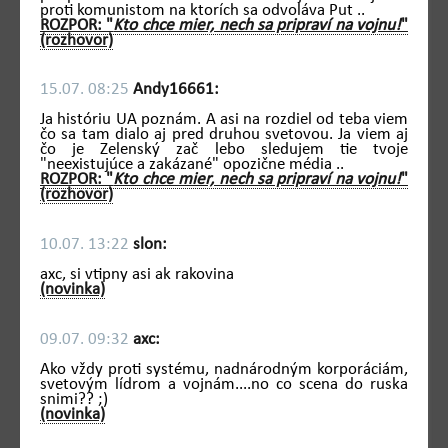
proti komunistom na ktorích sa odvoláva Put ..
ROZPOR: "
Kto chce mier, nech sa pripraví na vojnu!
"
(rozhovor)
15.07. 08:25
Andy16661:
Ja históriu UA poznám. A asi na rozdiel od teba viem
čo sa tam dialo aj pred druhou svetovou. Ja viem aj
čo je Zelenský zač lebo sledujem tie tvoje
"neexistujúce a zakázané" opozične média ..
ROZPOR: "
Kto chce mier, nech sa pripraví na vojnu!
"
(rozhovor)
10.07. 13:22
slon:
axc, si vtipny asi ak rakovina
(novinka)
09.07. 09:32
axc:
Ako vždy proti systému, nadnárodným korporáciám,
svetovým lídrom a vojnám....no co scena do ruska
snimi?? ;)
(novinka)