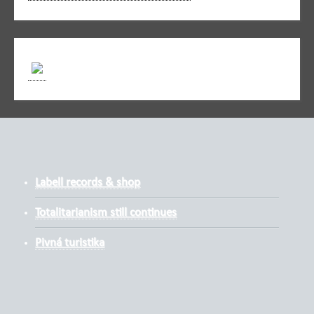
Labell records & shop
Totalitarianism still continues
Pivná turistika