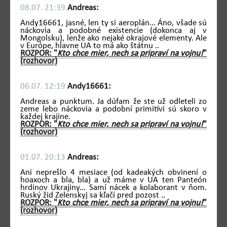
08.07. 21:39
Andreas:
Andy16661, jasné, len ty si aeroplán... Áno, všade sú
náckovia a podobné existencie (dokonca aj v
Mongolsku), lenže ako nejaké okrajové elementy. Ale
v Európe, hlavne UA to má ako štátnu ..
ROZPOR: "
Kto chce mier, nech sa pripraví na vojnu!
"
(rozhovor)
06.07. 12:19
Andy16661:
Andreas a punktum. Ja dúfam že ste už odleteli zo
zeme lebo náckovia a podobní primitívi sú skoro v
každej krajine.
ROZPOR: "
Kto chce mier, nech sa pripraví na vojnu!
"
(rozhovor)
01.07. 20:13
Andreas:
Ani neprešlo 4 mesiace (od kadeakých obvinení o
hoaxoch a bla, bla) a už máme v UA ten Panteón
hrdinov Ukrajiny... Samí nácek a kolaborant v ňom.
Ruský žid Zelenskyj sa kľačí pred pozost ..
ROZPOR: "
Kto chce mier, nech sa pripraví na vojnu!
"
(rozhovor)