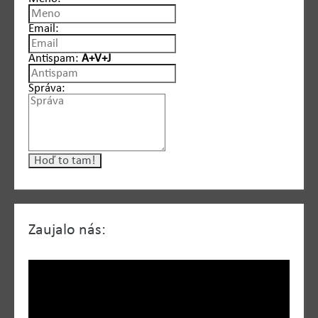
Email:
Antispam:
A+V+J
Správa:
Zaujalo nás: