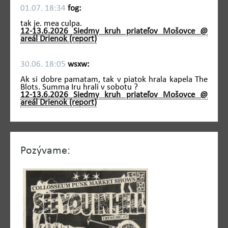
01.07. 18:34
fog:
tak je. mea culpa.
12-13.6.2026 Siedmy kruh priateľov Mošovce @
areál Drienok (report)
30.06. 18:05
wsxw:
Ak si dobre pamatam, tak v piatok hrala kapela The
Blots. Summa Iru hrali v sobotu ?
12-13.6.2026 Siedmy kruh priateľov Mošovce @
areál Drienok (report)
Pozývame: