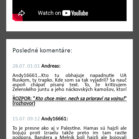
Posledné komentáre:
28.07. 01:01
Andreas:
Andy16661...Kto tu obhajuje napadnutie UA
Ruskom, ty trapko. Kde som sa tak vyjadril? Sa nauč
aspoň chápať písaný text. To, že kritizujem
Zelenského juntu a jeho náckovských kamošov, ktorí
..
ROZPOR: "
Kto chce mier, nech sa pripraví na vojnu!
"
(rozhovor)
15.07. 09:12
Andy16661:
To je presne ako aj v Palestíne. Hamas sú hajzli ale
bojujú proti Izraelu takže preto im tam rastie
podpora. Bandera a Melnik boli hajzli ale bojovali