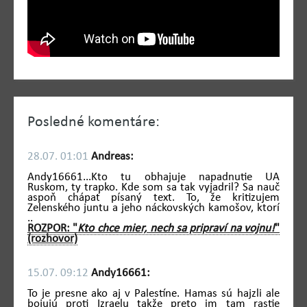
Posledné komentáre:
28.07. 01:01
Andreas:
Andy16661...Kto tu obhajuje napadnutie UA
Ruskom, ty trapko. Kde som sa tak vyjadril? Sa nauč
aspoň chápať písaný text. To, že kritizujem
Zelenského juntu a jeho náckovských kamošov, ktorí
..
ROZPOR: "
Kto chce mier, nech sa pripraví na vojnu!
"
(rozhovor)
15.07. 09:12
Andy16661:
To je presne ako aj v Palestíne. Hamas sú hajzli ale
bojujú proti Izraelu takže preto im tam rastie