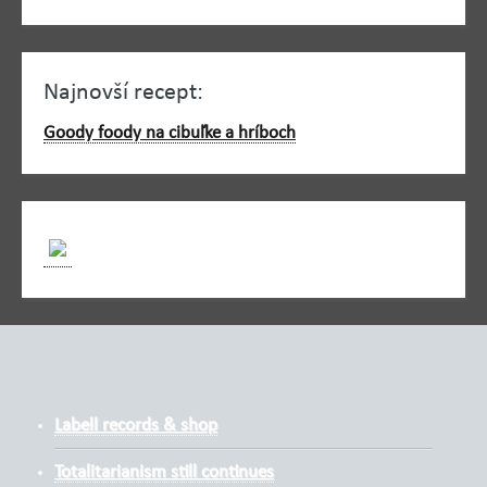
Najnovší recept:
Goody foody na cibuľke a hríboch
Labell records & shop
Totalitarianism still continues