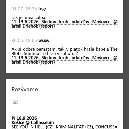
01.07. 18:34
fog:
tak je. mea culpa.
12-13.6.2026 Siedmy kruh priateľov Mošovce @
areál Drienok (report)
30.06. 18:05
wsxw:
Ak si dobre pamatam, tak v piatok hrala kapela The
Blots. Summa Iru hrali v sobotu ?
12-13.6.2026 Siedmy kruh priateľov Mošovce @
areál Drienok (report)
Pozývame:
Pi 18.9.2026
Košice @ Collosseum
SEE YOU IN HELL (CZ), KRIMINALITÄT (CZ), CONCUSSA