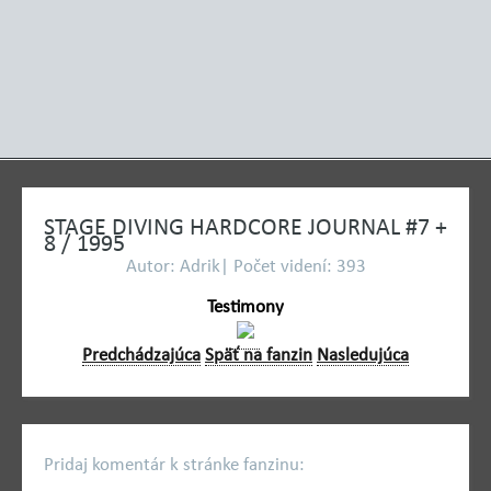
STAGE DIVING HARDCORE JOURNAL #7 +
8 / 1995
Autor: Adrik| Počet videní: 393
Testimony
Predchádzajúca
Späť na fanzin
Nasledujúca
Pridaj komentár k stránke fanzinu: