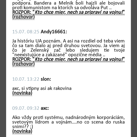
podpora. Bandera a Melnik boli hajzli ale bojovali
proti komunistom na ktorích sa odvoláva Put ..
ROZPOR: "
Kto chce mier, nech sa pripraví na vojnu!
"
(rozhovor)
15.07. 08:25
Andy16661:
Ja históriu UA poznám. A asi na rozdiel od teba viem
čo sa tam dialo aj pred druhou svetovou. Ja viem aj
čo je Zelenský zač lebo sledujem tie tvoje
"neexistujúce a zakázané" opozične média ..
ROZPOR: "
Kto chce mier, nech sa pripraví na vojnu!
"
(rozhovor)
10.07. 13:22
slon:
axc, si vtipny asi ak rakovina
(novinka)
09.07. 09:32
axc:
Ako vždy proti systému, nadnárodným korporáciám,
svetovým lídrom a vojnám....no co scena do ruska
snimi?? ;)
(novinka)