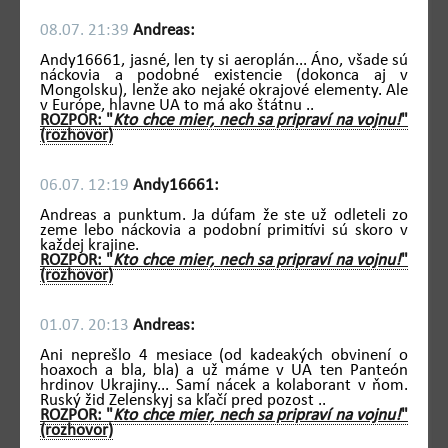
08.07. 21:39
Andreas:
Andy16661, jasné, len ty si aeroplán... Áno, všade sú
náckovia a podobné existencie (dokonca aj v
Mongolsku), lenže ako nejaké okrajové elementy. Ale
v Európe, hlavne UA to má ako štátnu ..
ROZPOR: "
Kto chce mier, nech sa pripraví na vojnu!
"
(rozhovor)
06.07. 12:19
Andy16661:
Andreas a punktum. Ja dúfam že ste už odleteli zo
zeme lebo náckovia a podobní primitívi sú skoro v
každej krajine.
ROZPOR: "
Kto chce mier, nech sa pripraví na vojnu!
"
(rozhovor)
01.07. 20:13
Andreas:
Ani neprešlo 4 mesiace (od kadeakých obvinení o
hoaxoch a bla, bla) a už máme v UA ten Panteón
hrdinov Ukrajiny... Samí nácek a kolaborant v ňom.
Ruský žid Zelenskyj sa kľačí pred pozost ..
ROZPOR: "
Kto chce mier, nech sa pripraví na vojnu!
"
(rozhovor)