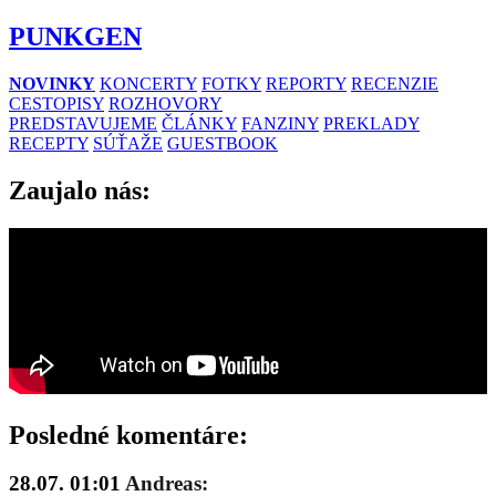
PUNKGEN
NOVINKY
KONCERTY
FOTKY
REPORTY
RECENZIE
CESTOPISY
ROZHOVORY
PREDSTAVUJEME
ČLÁNKY
FANZINY
PREKLADY
RECEPTY
SÚŤAŽE
GUESTBOOK
Zaujalo nás:
Posledné komentáre:
28.07. 01:01
Andreas: