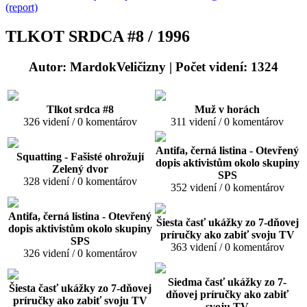
(report)
TLKOT SRDCA #8 / 1996
Autor: MardokVeličizny
| Počet videní: 1324
Tlkot srdca #8
Muž v horách
326 videní / 0 komentárov
311 videní / 0 komentárov
Antifa, černá listina - Otevřený
Squatting - Fašisté ohrožují
dopis aktivistům okolo skupiny
Zelený dvor
SPS
328 videní / 0 komentárov
352 videní / 0 komentárov
Antifa, černá listina - Otevřený
Šiesta časť ukážky zo 7-dňovej
dopis aktivistům okolo skupiny
príručky ako zabiť svoju TV
SPS
363 videní / 0 komentárov
326 videní / 0 komentárov
Siedma časť ukážky zo 7-
Šiesta časť ukážky zo 7-dňovej
dňovej príručky ako zabiť
príručky ako zabiť svoju TV
svoju TV