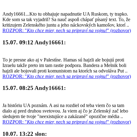
Andy16661...Kto tu obhajuje napadnutie UA Ruskom, ty trapko.
Kde som sa tak vyjadril? Sa nauč aspoň chápať písaný text. To, že
kritizujem Zelenského juntu a jeho náckovských kamošov, ktorí ..
ROZPOR: "
Kto chce mier, nech sa pripraví na vojnu!
" (rozhovor)
15.07. 09:12
Andy16661:
To je presne ako aj v Palestíne. Hamas sú hajzli ale bojujú proti
Izraelu takže preto im tam rastie podpora. Bandera a Melnik boli
hajzli ale bojovali proti komunistom na ktorích sa odvoláva Put ..
ROZPOR: "
Kto chce mier, nech sa pripraví na vojnu!
" (rozhovor)
15.07. 08:25
Andy16661:
Ja históriu UA poznám. A asi na rozdiel od teba viem čo sa tam
dialo aj pred druhou svetovou. Ja viem aj čo je Zelenský zač lebo
sledujem tie tvoje "neexistujúce a zakázané" opozične média ..
ROZPOR: "
Kto chce mier, nech sa pripraví na vojnu!
" (rozhovor)
10.07. 13:22
slon: