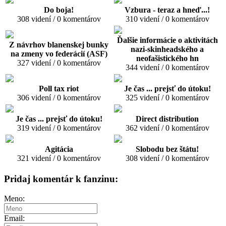
Do boja!
Vzbura - teraz a hneď...!
308 videní / 0 komentárov
310 videní / 0 komentárov
Ďalšie informácie o aktivitách
Z návrhov blanenskej bunky
nazi-skinheadského a
na zmeny vo federácií (ASF)
neofašistického hn
327 videní / 0 komentárov
344 videní / 0 komentárov
Poll tax riot
Je čas ... prejsť do útoku!
306 videní / 0 komentárov
325 videní / 0 komentárov
Je čas ... prejsť do útoku!
Direct distribution
319 videní / 0 komentárov
362 videní / 0 komentárov
Agitácia
Slobodu bez štátu!
321 videní / 0 komentárov
308 videní / 0 komentárov
Pridaj komentár k fanzinu:
Meno:
Email: