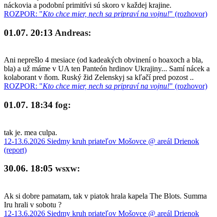
náckovia a podobní primitívi sú skoro v každej krajine.
ROZPOR: "
Kto chce mier, nech sa pripraví na vojnu!
" (rozhovor)
01.07. 20:13
Andreas:
Ani neprešlo 4 mesiace (od kadeakých obvinení o hoaxoch a bla,
bla) a už máme v UA ten Panteón hrdinov Ukrajiny... Samí nácek a
kolaborant v ňom. Ruský žid Zelenskyj sa kľačí pred pozost ..
ROZPOR: "
Kto chce mier, nech sa pripraví na vojnu!
" (rozhovor)
01.07. 18:34
fog:
tak je. mea culpa.
12-13.6.2026 Siedmy kruh priateľov Mošovce @ areál Drienok
(report)
30.06. 18:05
wsxw:
Ak si dobre pamatam, tak v piatok hrala kapela The Blots. Summa
Iru hrali v sobotu ?
12-13.6.2026 Siedmy kruh priateľov Mošovce @ areál Drienok