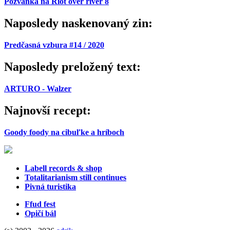
Pozvánka na Riot over river 8
Naposledy naskenovaný zin:
Predčasná vzbura #14 / 2020
Naposledy preložený text:
ARTURO - Walzer
Najnovší recept:
Goody foody na cibuľke a hríboch
Labell records & shop
Totalitarianism still continues
Pivná turistika
Ffud fest
Opičí bál