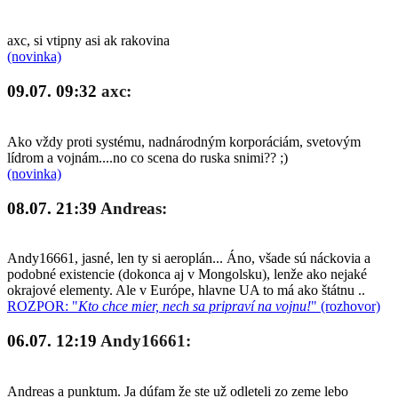
axc, si vtipny asi ak rakovina
(novinka)
09.07. 09:32
axc:
Ako vždy proti systému, nadnárodným korporáciám, svetovým
lídrom a vojnám....no co scena do ruska snimi?? ;)
(novinka)
08.07. 21:39
Andreas:
Andy16661, jasné, len ty si aeroplán... Áno, všade sú náckovia a
podobné existencie (dokonca aj v Mongolsku), lenže ako nejaké
okrajové elementy. Ale v Európe, hlavne UA to má ako štátnu ..
ROZPOR: "
Kto chce mier, nech sa pripraví na vojnu!
" (rozhovor)
06.07. 12:19
Andy16661:
Andreas a punktum. Ja dúfam že ste už odleteli zo zeme lebo