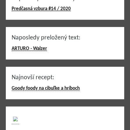
Predčasná vzbura #14 / 2020
Naposledy preložený text:
ARTURO - Walzer
Najnovší recept:
Goody foody na cibuľke a hríboch