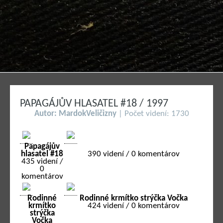
PAPAGÁJŮV HLASATEL #18 / 1997
Autor: MardokVeličizny
| Počet videní: 1730
Papagájův
hlasatel #18
390 videní / 0 komentárov
435 videní /
0
komentárov
Rodinné
Rodinné krmítko strýčka Vočka
krmítko
424 videní / 0 komentárov
strýčka
Vočka