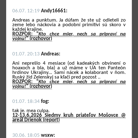
06.07. 12:19
Andy16661:
Andreas a punktum. Ja dúfam že ste už odleteli zo
zeme lebo náckovia a podobní primitívi sú skoro v
každej krajine.
ROZPOR: "
Kto chce mier, nech sa pripraví na
vojnu!
" (rozhovor)
01.07. 20:13
Andreas:
Ani neprešlo 4 mesiace (od kadeakých obvinení o
hoaxoch a bla, bla) a už máme v UA ten Panteón
hrdinov Ukrajiny... Samí nácek a kolaborant v ňom.
Ruský žid Zelenskyj sa kľačí pred pozost ..
ROZPOR: "
Kto chce mier, nech sa pripraví na
vojnu!
" (rozhovor)
01.07. 18:34
fog:
tak je. mea culpa.
12-13.6.2026 Siedmy kruh priateľov Mošovce @
areál Drienok (report)
30.06. 18:05
wsxw: