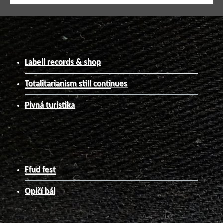
Labell records & shop
Totalitarianism still continues
Pivná turistika
Ffud fest
Opičí bál