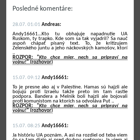
Posledné komentáre:
28.07. 01:01
Andreas:
Andy16661...Kto tu obhajuje napadnutie UA
Ruskom, ty trapko. Kde som sa tak vyjadril? Sa nauč
aspoň chápať písaný text. To, že kritizujem
Zelenského juntu a jeho náckovských kamošov, ktorí
..
ROZPOR: "
Kto chce mier, nech sa pripraví na
vojnu!
" (rozhovor)
15.07. 09:12
Andy16661:
To je presne ako aj v Palestíne. Hamas sú hajzli ale
bojujú proti Izraelu takže preto im tam rastie
podpora. Bandera a Melnik boli hajzli ale bojovali
proti komunistom na ktorích sa odvoláva Put ..
ROZPOR: "
Kto chce mier, nech sa pripraví na
vojnu!
" (rozhovor)
15.07. 08:25
Andy16661:
Ja históriu UA poznám. A asi na rozdiel od teba viem
čo sa tam dialo aj pred druhou svetovou. Ja viem aj