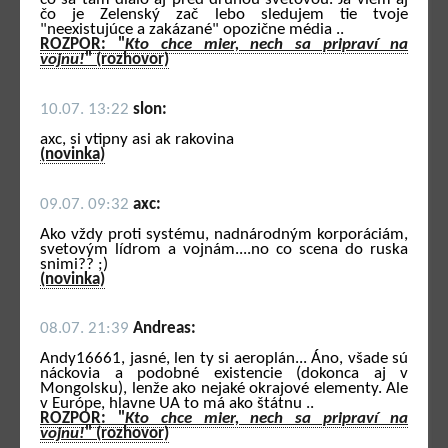
čo je Zelenský zač lebo sledujem tie tvoje
"neexistujúce a zakázané" opozične média ..
ROZPOR: "
Kto chce mier, nech sa pripraví na
vojnu!
" (rozhovor)
10.07. 13:22
slon:
axc, si vtipny asi ak rakovina
(novinka)
09.07. 09:32
axc:
Ako vždy proti systému, nadnárodným korporáciám,
svetovým lídrom a vojnám....no co scena do ruska
snimi?? ;)
(novinka)
08.07. 21:39
Andreas:
Andy16661, jasné, len ty si aeroplán... Áno, všade sú
náckovia a podobné existencie (dokonca aj v
Mongolsku), lenže ako nejaké okrajové elementy. Ale
v Európe, hlavne UA to má ako štátnu ..
ROZPOR: "
Kto chce mier, nech sa pripraví na
vojnu!
" (rozhovor)