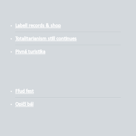
Labell records & shop
Totalitarianism still continues
Pivná turistika
Ffud fest
Opičí bál