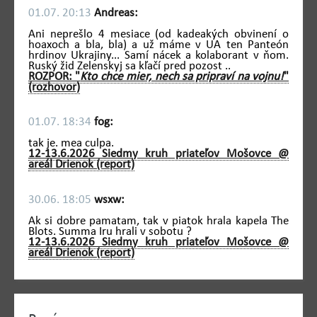
01.07. 20:13
Andreas:
Ani neprešlo 4 mesiace (od kadeakých obvinení o
hoaxoch a bla, bla) a už máme v UA ten Panteón
hrdinov Ukrajiny... Samí nácek a kolaborant v ňom.
Ruský žid Zelenskyj sa kľačí pred pozost ..
ROZPOR: "
Kto chce mier, nech sa pripraví na vojnu!
"
(rozhovor)
01.07. 18:34
fog:
tak je. mea culpa.
12-13.6.2026 Siedmy kruh priateľov Mošovce @
areál Drienok (report)
30.06. 18:05
wsxw:
Ak si dobre pamatam, tak v piatok hrala kapela The
Blots. Summa Iru hrali v sobotu ?
12-13.6.2026 Siedmy kruh priateľov Mošovce @
areál Drienok (report)