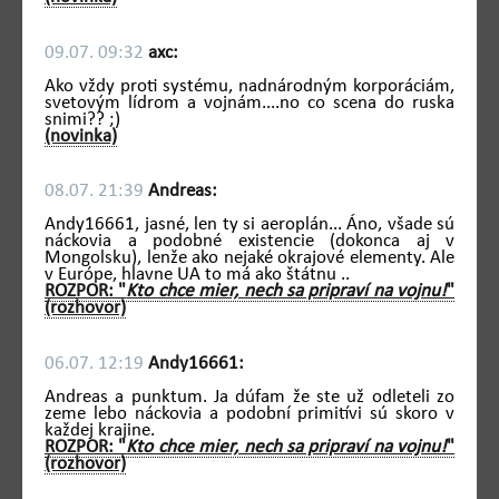
09.07. 09:32
axc:
Ako vždy proti systému, nadnárodným korporáciám,
svetovým lídrom a vojnám....no co scena do ruska
snimi?? ;)
(novinka)
08.07. 21:39
Andreas:
Andy16661, jasné, len ty si aeroplán... Áno, všade sú
náckovia a podobné existencie (dokonca aj v
Mongolsku), lenže ako nejaké okrajové elementy. Ale
v Európe, hlavne UA to má ako štátnu ..
ROZPOR: "
Kto chce mier, nech sa pripraví na vojnu!
"
(rozhovor)
06.07. 12:19
Andy16661:
Andreas a punktum. Ja dúfam že ste už odleteli zo
zeme lebo náckovia a podobní primitívi sú skoro v
každej krajine.
ROZPOR: "
Kto chce mier, nech sa pripraví na vojnu!
"
(rozhovor)