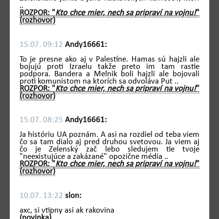
..
ROZPOR: "
Kto chce mier, nech sa pripraví na vojnu!
"
(rozhovor)
15.07. 09:12
Andy16661:
To je presne ako aj v Palestíne. Hamas sú hajzli ale
bojujú proti Izraelu takže preto im tam rastie
podpora. Bandera a Melnik boli hajzli ale bojovali
proti komunistom na ktorích sa odvoláva Put ..
ROZPOR: "
Kto chce mier, nech sa pripraví na vojnu!
"
(rozhovor)
15.07. 08:25
Andy16661:
Ja históriu UA poznám. A asi na rozdiel od teba viem
čo sa tam dialo aj pred druhou svetovou. Ja viem aj
čo je Zelenský zač lebo sledujem tie tvoje
"neexistujúce a zakázané" opozične média ..
ROZPOR: "
Kto chce mier, nech sa pripraví na vojnu!
"
(rozhovor)
10.07. 13:22
slon:
axc, si vtipny asi ak rakovina
(novinka)