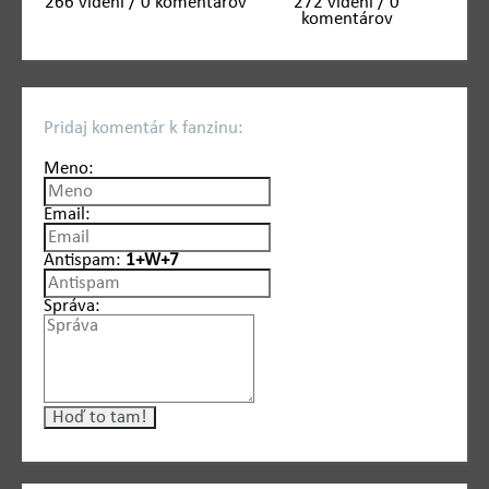
266 videní / 0 komentárov
272 videní / 0
komentárov
Pridaj komentár k fanzinu:
Meno:
Email:
Antispam:
1+W+7
Správa: