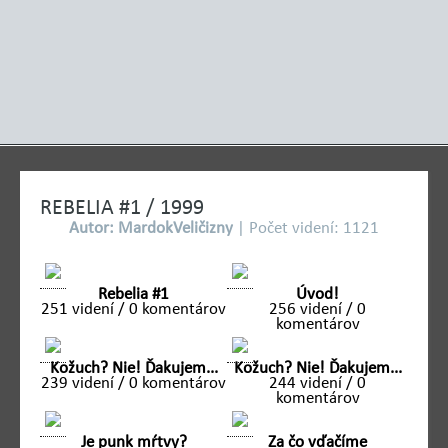
REBELIA #1 / 1999
Autor: MardokVeličizny
| Počet videní: 1121
Rebelia #1
Úvod!
251 videní / 0 komentárov
256 videní / 0
komentárov
Kožuch? Nie! Ďakujem...
Kožuch? Nie! Ďakujem...
239 videní / 0 komentárov
244 videní / 0
komentárov
Je punk mŕtvy?
Za čo vďačíme