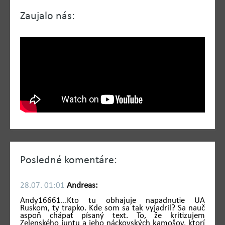
Zaujalo nás:
Posledné komentáre:
28.07. 01:01
Andreas:
Andy16661...Kto tu obhajuje napadnutie UA
Ruskom, ty trapko. Kde som sa tak vyjadril? Sa nauč
aspoň chápať písaný text. To, že kritizujem
Zelenského juntu a jeho náckovských kamošov, ktorí