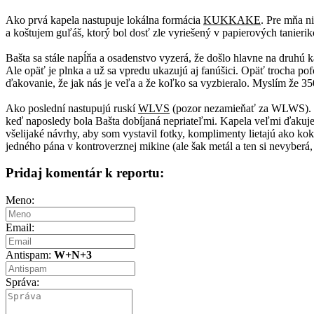
Ako prvá kapela nastupuje lokálna formácia
KUKKAKE
. Pre mňa n
a koštujem guľáš, ktorý bol dosť zle vyriešený v papierových tanieri
Bašta sa stále napĺňa a osadenstvo vyzerá, že došlo hlavne na druhú k
Ale opäť je plnka a už sa vpredu ukazujú aj fanúšici. Opäť trocha p
ďakovanie, že jak nás je veľa a že koľko sa vyzbieralo. Myslím že 350 
Ako poslední nastupujú ruskí
WLVS
(pozor nezamieňať za WLWS). Har
keď naposledy bola Bašta dobíjaná nepriateľmi. Kapela veľmi ďakuje,
všelijaké návrhy, aby som vystavil fotky, komplimenty lietajú ako kok
jedného pána v kontroverznej mikine (ale šak metál a ten si nevyberá,
Pridaj komentár k reportu:
Meno:
Email:
Antispam:
W+N+3
Správa: