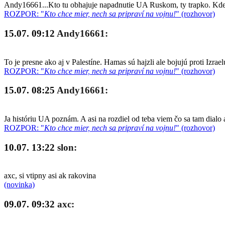
Andy16661...Kto tu obhajuje napadnutie UA Ruskom, ty trapko. Kde so
ROZPOR: "
Kto chce mier, nech sa pripraví na vojnu!
" (rozhovor)
15.07. 09:12
Andy16661:
To je presne ako aj v Palestíne. Hamas sú hajzli ale bojujú proti Izrae
ROZPOR: "
Kto chce mier, nech sa pripraví na vojnu!
" (rozhovor)
15.07. 08:25
Andy16661:
Ja históriu UA poznám. A asi na rozdiel od teba viem čo sa tam dialo 
ROZPOR: "
Kto chce mier, nech sa pripraví na vojnu!
" (rozhovor)
10.07. 13:22
slon:
axc, si vtipny asi ak rakovina
(novinka)
09.07. 09:32
axc: