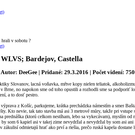
rt)
hrali v sobotu ?
rt)
VS; Bardejov, Castella
Autor: DeeGee
| Pridané: 29.3.2016 | Počet videní: 750
ktiky Slovanov, lacná voňavka, mŕtve kopy nielen teliatok, alkoholizmu
 Brne, no napokon sme od toho opustili a rozhodli sme sa podporiť l
ení, a to dosť pestro.
výprava z Košíc, parkujeme, krátka prechádzka námestím a smer Bašta,
ty. Kto nevie, tak tato stavba má asi 3 metrové múry, takže pri vstupe
a prednáška (ktorú celkom nestíham, lebo sa vykecávam), myslím od n
e by som 6 kapiel asi v takej zime nevydržal a nevydržal by som asi ani 
a v zákulisí odmietajú hrať ako prví a riešia, prečo ruská kapela dosta