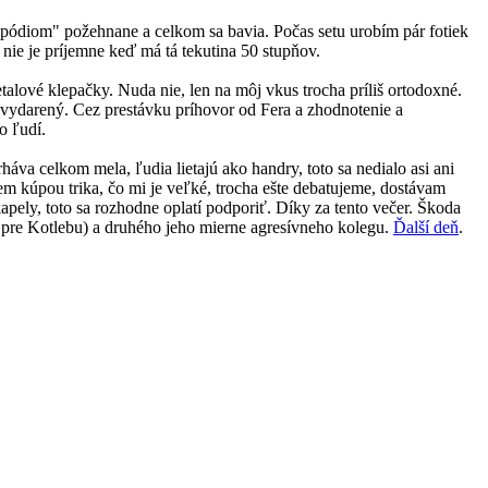
 "pódiom" požehnane a celkom sa bavia. Počas setu urobím pár fotiek
 nie je príjemne keď má tá tekutina 50 stupňov.
talové klepačky. Nuda nie, len na môj vkus trocha príliš ortodoxné.
 vydarený. Cez prestávku príhovor od Fera a zhodnotenie a
o ľudí.
a celkom mela, ľudia lietajú ako handry, toto sa nedialo asi ani
em kúpou trika, čo mi je veľké, trocha ešte debatujeme, dostávam
apely, toto sa rozhodne oplatí podporiť. Díky za tento večer. Škoda
ka pre Kotlebu) a druhého jeho mierne agresívneho kolegu.
Ďalší deň
.