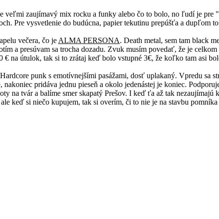
ie veľmi zaujímavý mix rocku a funky alebo čo to bolo, no ľudí je pre
koch. Pre vysvetlenie do budúcna, papier tekutinu prepúšťa a dupľom to
apelu večera, čo je
ALMA PERSONA
. Death metal, sem tam black me
ofotím a presúvam sa trocha dozadu. Zvuk musím povedať, že je celkom
€ na útulok, tak si to zrátaj keď bolo vstupné 3€, že koľko tam asi bol
dcore punk s emotívnejšími pasážami, dosť uplakaný. Vpredu sa strháv
 nakoniec pridáva jednu pieseň a okolo jedenástej je koniec. Podporuj
oty na tvár a balíme smer skapatý Prešov. I keď ťa až tak nezaujímajú k
 ale keď si niečo kupujem, tak si overím, či to nie je na stavbu pomní