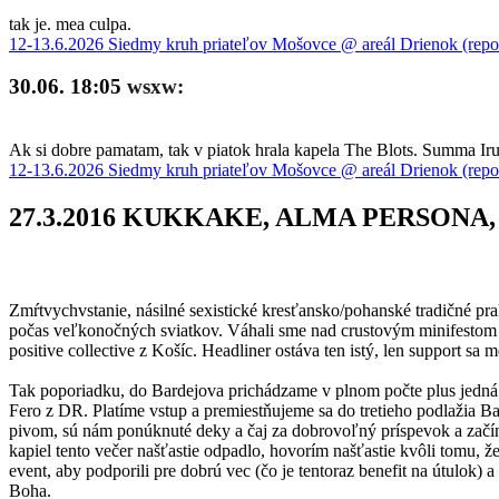
tak je. mea culpa.
12-13.6.2026 Siedmy kruh priateľov Mošovce @ areál Drienok (repo
30.06. 18:05
wsxw:
Ak si dobre pamatam, tak v piatok hrala kapela The Blots. Summa Iru 
12-13.6.2026 Siedmy kruh priateľov Mošovce @ areál Drienok (repo
27.3.2016 KUKKAKE, ALMA PERSONA, WL
Zmŕtvychvstanie, násilné sexistické kresťansko/pohanské tradičné pra
počas veľkonočných sviatkov. Váhali sme nad crustovým minifestom v
positive collective z Košíc. Headliner ostáva ten istý, len support sa m
Tak poporiadku, do Bardejova prichádzame v plnom počte plus jedná 
Fero z DR. Platíme vstup a premiestňujeme sa do tretieho podlažia Baš
pivom, sú nám ponúknuté deky a čaj za dobrovoľný príspevok a začín
kapiel tento večer našťastie odpadlo, hovorím našťastie kvôli tomu, ž
event, aby podporili pre dobrú vec (čo je tentoraz benefit na útulok) 
Boha.