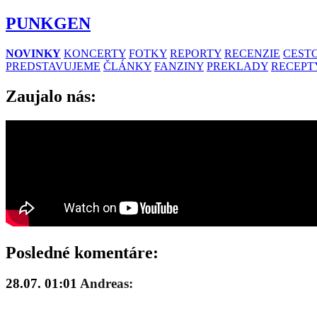
PUNKGEN
NOVINKY
KONCERTY
FOTKY
REPORTY
RECENZIE
CESTO
PREDSTAVUJEME
ČLÁNKY
FANZINY
PREKLADY
RECEPT
Zaujalo nás:
Posledné komentáre:
28.07. 01:01
Andreas: