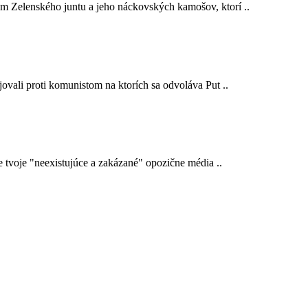
em Zelenského juntu a jeho náckovských kamošov, ktorí ..
ojovali proti komunistom na ktorích sa odvoláva Put ..
e tvoje "neexistujúce a zakázané" opozične média ..