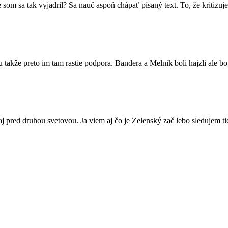
m sa tak vyjadril? Sa nauč aspoň chápať písaný text. To, že kritizuj
lu takže preto im tam rastie podpora. Bandera a Melnik boli hajzli ale b
aj pred druhou svetovou. Ja viem aj čo je Zelenský zač lebo sledujem ti