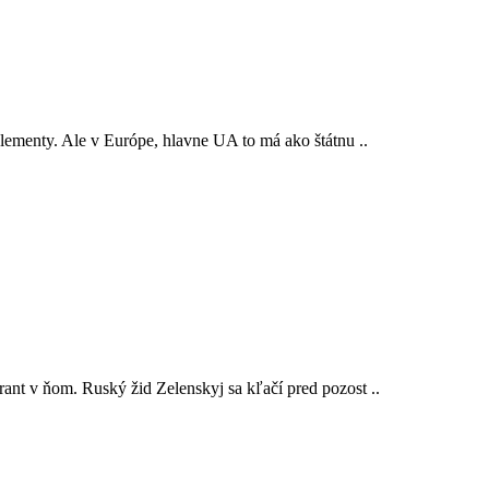
lementy. Ale v Európe, hlavne UA to má ako štátnu ..
ant v ňom. Ruský žid Zelenskyj sa kľačí pred pozost ..