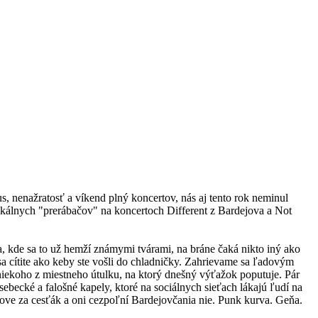
s, nenažratosť a víkend plný koncertov, nás aj tento rok neminul
okálnych "prerábačov" na koncertoch Different z Bardejova a Not
 kde sa to už hemží známymi tvárami, na bráne čaká nikto iný ako
 sa cítite ako keby ste vošli do chladničky. Zahrievame sa ľadovým
iekoho z miestneho útulku, na ktorý dnešný výťažok poputuje. Pár
sebecké a falošné kapely, ktoré na sociálnych sieťach lákajú ľudí na
ne love za cesťák a oni cezpoľní Bardejovčania nie. Punk kurva. Geňa.