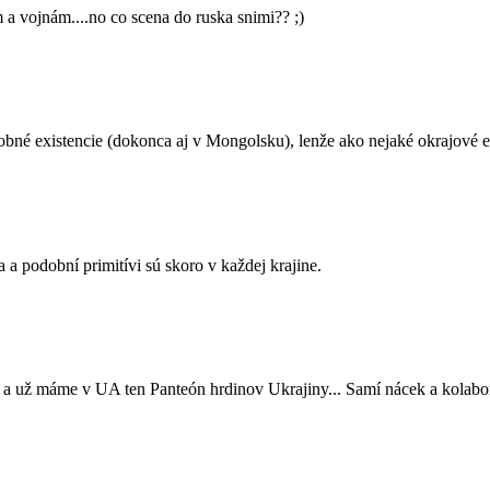
 vojnám....no co scena do ruska snimi?? ;)
dobné existencie (dokonca aj v Mongolsku), lenže ako nejaké okrajové e
 a podobní primitívi sú skoro v každej krajine.
 a už máme v UA ten Panteón hrdinov Ukrajiny... Samí nácek a kolabor