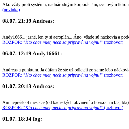
Ako vždy proti systému, nadnárodným korporáciám, svetovým lídrom a
(novinka)
08.07. 21:39
Andreas:
Andy16661, jasné, len ty si aeroplán... Áno, všade sú náckovia a po
ROZPOR: "
Kto chce mier, nech sa pripraví na vojnu!
" (rozhovor)
06.07. 12:19
Andy16661:
Andreas a punktum. Ja dúfam že ste už odleteli zo zeme lebo náckovia
ROZPOR: "
Kto chce mier, nech sa pripraví na vojnu!
" (rozhovor)
01.07. 20:13
Andreas:
Ani neprešlo 4 mesiace (od kadeakých obvinení o hoaxoch a bla, bla)
ROZPOR: "
Kto chce mier, nech sa pripraví na vojnu!
" (rozhovor)
01.07. 18:34
fog: