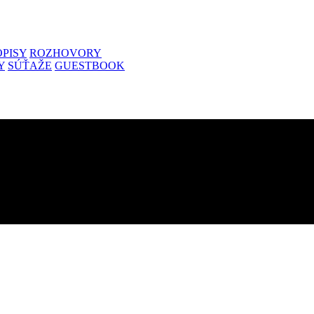
PISY
ROZHOVORY
Y
SÚŤAŽE
GUESTBOOK