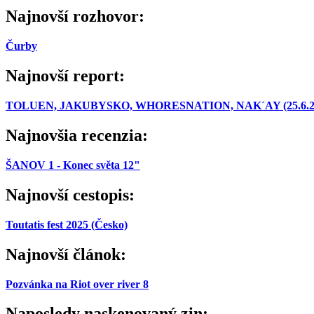
Najnovší rozhovor:
Čurby
Najnovší report:
TOLUEN, JAKUBYSKO, WHORESNATION, NAK´AY (25.6.2026,
Najnovšia recenzia:
ŠANOV 1 - Konec světa 12"
Najnovší cestopis:
Toutatis fest 2025 (Česko)
Najnovší článok:
Pozvánka na Riot over river 8
Naposledy naskenovaný zin: