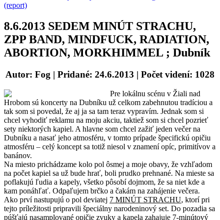
(report)
8.6.2013 SEDEM MINÚT STRACHU,
ZPP BAND, MINDFUCK, RADIATION,
ABORTION, MORKHIMMEL ; Dubník
Autor: Fog
| Pridané: 24.6.2013 | Počet videní: 1028
Pre lokálnu scénu v Žiali nad
Hrobom sú koncerty na Dubníku už celkom zabehnutou tradíciou a
tak som si povedal, že aj ja sa tam teraz vypravím. Jednak som si
chcel vyhodiť reklamu na moju akciu, taktiež som si chcel pozrieť
sety niektorých kapiel. A hlavne som chcel zažiť jeden večer na
Dubníku a nasať jeho atmosféru, v tomto prípade špecifickú opičiu
atmosféru – celý koncept sa totiž niesol v znamení opíc, primitívov a
banánov.
Na miesto prichádzame kolo pol ôsmej a moje obavy, že vzhľadom
na počet kapiel sa už bude hrať, boli prudko prehnané. Na mieste sa
poflakujú ľudia a kapely, všetko pôsobí dojmom, že sa niet kde a
kam ponáhľať. Odpaľujem brčko a čakám na zahájenie večera.
Ako prví nastupujú o pol deviatej
7 MINÚT STRACHU
, ktorí pri
tejto príležitosti pripravili špeciálny narodeninový set. Do pozadia sa
púšťajú nasamplované opičie zvuky a kapela zahajuje 7-minútový