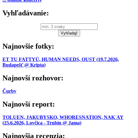
Vyhľadávanie:
Najnovšie fotky:
ET TU FATTYÚ, HUMAN NEEDS, OUST (19.7.2026,
Budapešť @ Kripta)
Najnovší rozhovor:
Čurby
Najnovší report:
TOLUEN, JAKUBYSKO, WHORESNATION, NAK´AY
(25.6.2026, Lovčica - Trubín @ Jama)
Najnovšia recenzia: