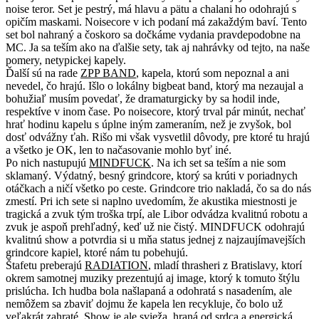
noise teror. Set je pestrý, má hlavu a pätu a chalani ho odohrajú s
opičím maskami. Noisecore v ich podaní má zakaždým baví. Tento
set bol nahraný a čoskoro sa dočkáme vydania pravdepodobne na
MC. Ja sa teším ako na ďalšie sety, tak aj nahrávky od tejto, na naše
pomery, netypickej kapely.
Ďalší sú na rade
ZPP BAND
, kapela, ktorú som nepoznal a ani
nevedel, čo hrajú. Išlo o lokálny bigbeat band, ktorý ma nezaujal a
bohužiaľ musím povedať, že dramaturgicky by sa hodil inde,
respektíve v inom čase. Po noisecore, ktorý trval pár minút, nechať
hrať hodinu kapelu s úplne iným zameraním, než je zvyšok, bol
dosť odvážny ťah. Rišo mi však vysvetlil dôvody, pre ktoré tu hrajú
a všetko je OK, len to načasovanie mohlo byť iné.
Po nich nastupujú
MINDFUCK
. Na ich set sa teším a nie som
sklamaný. Výdatný, besný grindcore, ktorý sa krúti v poriadnych
otáčkach a ničí všetko po ceste. Grindcore trio nakladá, čo sa do nás
zmestí. Pri ich sete si naplno uvedomím, že akustika miestnosti je
tragická a zvuk tým troška trpí, ale Libor odvádza kvalitnú robotu a
zvuk je aspoň prehľadný, keď už nie čistý. MINDFUCK odohrajú
kvalitnú show a potvrdia si u mňa status jednej z najzaujímavejších
grindcore kapiel, ktoré nám tu pobehujú.
Štafetu preberajú
RADIATION
, mladí thrasheri z Bratislavy, ktorí
okrem samotnej muziky prezentujú aj image, ktorý k tomuto štýlu
prislúcha. Ich hudba bola našlapaná a odohratá s nasadením, ale
nemôžem sa zbaviť dojmu že kapela len recykluje, čo bolo už
veľakrát zahraté. Show je ale svieža, hraná od srdca a energická,