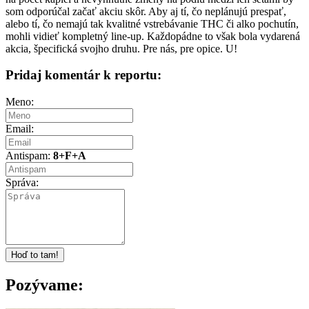
som odporúčal začať akciu skôr. Aby aj tí, čo neplánujú prespať,
alebo tí, čo nemajú tak kvalitné vstrebávanie THC či alko pochutín,
mohli vidieť kompletný line-up. Každopádne to však bola vydarená
akcia, špecifická svojho druhu. Pre nás, pre opice. U!
Pridaj komentár k reportu:
Meno:
Email:
Antispam:
8+F+A
Správa:
Pozývame: