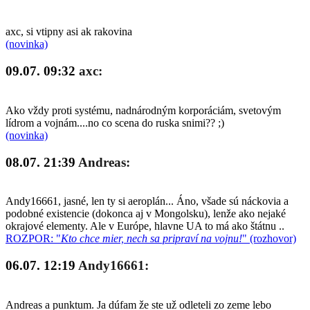
axc, si vtipny asi ak rakovina
(novinka)
09.07. 09:32
axc:
Ako vždy proti systému, nadnárodným korporáciám, svetovým
lídrom a vojnám....no co scena do ruska snimi?? ;)
(novinka)
08.07. 21:39
Andreas:
Andy16661, jasné, len ty si aeroplán... Áno, všade sú náckovia a
podobné existencie (dokonca aj v Mongolsku), lenže ako nejaké
okrajové elementy. Ale v Európe, hlavne UA to má ako štátnu ..
ROZPOR: "
Kto chce mier, nech sa pripraví na vojnu!
" (rozhovor)
06.07. 12:19
Andy16661:
Andreas a punktum. Ja dúfam že ste už odleteli zo zeme lebo