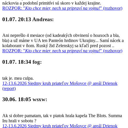
náckovia a podobní primitívi sú skoro v každej krajine.
ROZPOR: "
Kto chce mier, nech sa pripraví na vojnu!
" (rozhovor)
01.07. 20:13
Andreas:
Ani neprešlo 4 mesiace (od kadeakých obvinení o hoaxoch a bla,
bla) a už máme v UA ten Panteón hrdinov Ukrajiny... Samí nácek a
kolaborant v ňom. Ruský žid Zelenskyj sa kľačí pred pozost ..
ROZPOR: "
Kto chce mier, nech sa pripraví na vojnu!
" (rozhovor)
01.07. 18:34
fog:
tak je. mea culpa.
12-13.6.2026 Siedmy kruh priateľov Mošovce @ areál Drienok
(report)
30.06. 18:05
wsxw:
Ak si dobre pamatam, tak v piatok hrala kapela The Blots. Summa
Iru hrali v sobotu ?
12-13.6.2026 Siedmy kruh priateľov Mošovce @ areál Drienok