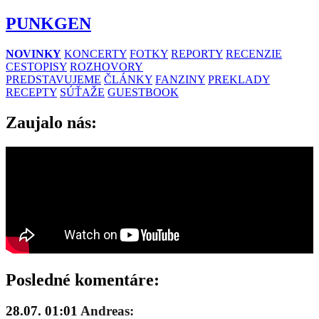
PUNKGEN
NOVINKY
KONCERTY
FOTKY
REPORTY
RECENZIE
CESTOPISY
ROZHOVORY
PREDSTAVUJEME
ČLÁNKY
FANZINY
PREKLADY
RECEPTY
SÚŤAŽE
GUESTBOOK
Zaujalo nás:
Posledné komentáre:
28.07. 01:01
Andreas: