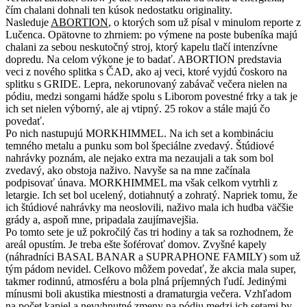
čím chalani dohnali ten kúsok nedostatku originality.
Nasleduje
ABORTION
, o ktorých som už písal v minulom reporte z
Lučenca. Opätovne to zhrniem: po výmene na poste bubeníka majú
chalani za sebou neskutočný stroj, ktorý kapelu tlačí intenzívne
dopredu. Na celom výkone je to badať. ABORTION predstavia
veci z nového splitka s ČAD, ako aj veci, ktoré vyjdú čoskoro na
splitku s GRIDE. Lepra, nekorunovaný zabávač večera nielen na
pódiu, medzi songami hádže spolu s Liborom povestné frky a tak je
ich set nielen výborný, ale aj vtipný. 25 rokov a stále majú čo
povedať.
Po nich nastupujú MORKHIMMEL. Na ich set a kombináciu
temného metalu a punku som bol špeciálne zvedavý. Štúdiové
nahrávky poznám, ale nejako extra ma nezaujali a tak som bol
zvedavý, ako obstoja naživo. Navyše sa na mne začínala
podpisovať únava. MORKHIMMEL ma však celkom vytrhli z
letargie. Ich set bol ucelený, dotiahnutý a zohratý. Napriek tomu, že
ich štúdiové nahrávky ma neoslovili, naživo mala ich hudba väčšie
grády a, aspoň mne, pripadala zaujímavejšia.
Po tomto sete je už pokročilý čas tri hodiny a tak sa rozhodnem, že
areál opustím. Je treba ešte šoférovať domov. Zvyšné kapely
(náhradníci BASAL BANAR a SUPRAPHONE FAMILY) som už
tým pádom nevidel. Celkovo môžem povedať, že akcia mala super,
takmer rodinnú, atmosféru a bola plná príjemných ľudí. Jedinými
mínusmi boli akustika miestnosti a dramaturgia večera. Vzhľadom
na počet kapiel a nevyhnutné zmeny na pódiu medzi ich setami by