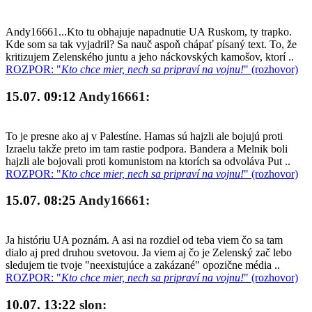
Andy16661...Kto tu obhajuje napadnutie UA Ruskom, ty trapko.
Kde som sa tak vyjadril? Sa nauč aspoň chápať písaný text. To, že
kritizujem Zelenského juntu a jeho náckovských kamošov, ktorí ..
ROZPOR: "
Kto chce mier, nech sa pripraví na vojnu!
" (rozhovor)
15.07. 09:12
Andy16661:
To je presne ako aj v Palestíne. Hamas sú hajzli ale bojujú proti
Izraelu takže preto im tam rastie podpora. Bandera a Melnik boli
hajzli ale bojovali proti komunistom na ktorích sa odvoláva Put ..
ROZPOR: "
Kto chce mier, nech sa pripraví na vojnu!
" (rozhovor)
15.07. 08:25
Andy16661:
Ja históriu UA poznám. A asi na rozdiel od teba viem čo sa tam
dialo aj pred druhou svetovou. Ja viem aj čo je Zelenský zač lebo
sledujem tie tvoje "neexistujúce a zakázané" opozične média ..
ROZPOR: "
Kto chce mier, nech sa pripraví na vojnu!
" (rozhovor)
10.07. 13:22
slon: