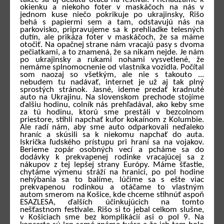
okienku a niekoho foter v maskáčoch na nás v
jednom kuse niečo pokrikuje po ukrajinsky, Rišo
behá s papiermi sem a tam, odstavujú nás na
parkovisko, pripravujeme sa k prehliadke telesných
dutín, ale prikáza foter v maskáčoch, že sa máme
otočiť. Na opačnej strane nám vracajú pasy s dvoma
pečiatkami, a to znamená, že sa nikam nejde. Je nám
po ukrajinsky a rukami nohami vysvetlené, že
nemáme splnomocnenie od vlastníka vozidla. Počítal
som naozaj so všetkým, ale nie s takouto ...
nebudem tu nadávať, internet je už aj tak plný
sprostých stránok. Jasné, ideme predať kradnuté
auto na Ukrajinu. Na slovenskom prechode stojíme
ďalšiu hodinu, colník nás prehľadával, ako keby sme
za tú hodinu, ktorú sme prestáli v bezcolnom
priestore, stihli napchať kufor kokaínom z Kolumbie.
Ale radí nám, aby sme auto odparkovali neďaleko
hraníc a skúsili sa k niekomu napchať do auta.
Iskrička ľudského prístupu pri hraní sa na vojakov.
Berieme zopár osobných vecí a pcháme sa do
dodávky k prekvapenej rodinke vracajúcej sa z
nákupov z tej lepšej strany Európy. Máme šťastie,
chytáme výmenu stráží na hranici, po pol hodine
nehýbania sa to balíme, lúčime sa s ešte viac
prekvapenou rodinkou a otáčame to vlastným
autom smerom na Košice, kde chceme stihnúť aspoň
ESAZLESA, ďalších účinkujúcich na tomto
nešťastnom festivale. Rišo si to jebal celkom slušne,
v Košiciach sme bez komplikácií asi o pol 9. Na