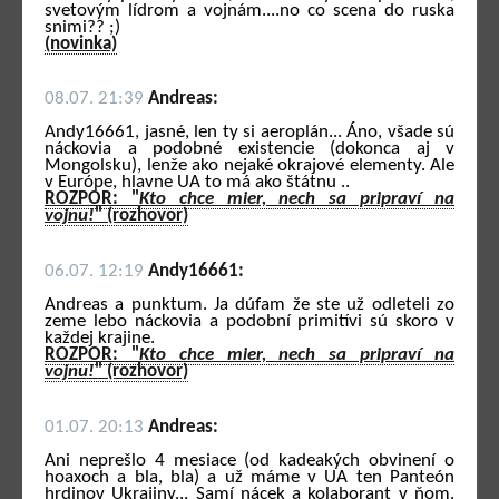
svetovým lídrom a vojnám....no co scena do ruska
snimi?? ;)
(novinka)
08.07. 21:39
Andreas:
Andy16661, jasné, len ty si aeroplán... Áno, všade sú
náckovia a podobné existencie (dokonca aj v
Mongolsku), lenže ako nejaké okrajové elementy. Ale
v Európe, hlavne UA to má ako štátnu ..
ROZPOR: "
Kto chce mier, nech sa pripraví na
vojnu!
" (rozhovor)
06.07. 12:19
Andy16661:
Andreas a punktum. Ja dúfam že ste už odleteli zo
zeme lebo náckovia a podobní primitívi sú skoro v
každej krajine.
ROZPOR: "
Kto chce mier, nech sa pripraví na
vojnu!
" (rozhovor)
01.07. 20:13
Andreas:
Ani neprešlo 4 mesiace (od kadeakých obvinení o
hoaxoch a bla, bla) a už máme v UA ten Panteón
hrdinov Ukrajiny... Samí nácek a kolaborant v ňom.