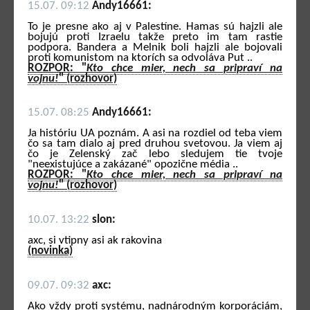
15.07. 09:12
Andy16661:
To je presne ako aj v Palestíne. Hamas sú hajzli ale
bojujú proti Izraelu takže preto im tam rastie
podpora. Bandera a Melnik boli hajzli ale bojovali
proti komunistom na ktorích sa odvoláva Put ..
ROZPOR: "
Kto chce mier, nech sa pripraví na
vojnu!
" (rozhovor)
15.07. 08:25
Andy16661:
Ja históriu UA poznám. A asi na rozdiel od teba viem
čo sa tam dialo aj pred druhou svetovou. Ja viem aj
čo je Zelenský zač lebo sledujem tie tvoje
"neexistujúce a zakázané" opozične média ..
ROZPOR: "
Kto chce mier, nech sa pripraví na
vojnu!
" (rozhovor)
10.07. 13:22
slon:
axc, si vtipny asi ak rakovina
(novinka)
09.07. 09:32
axc:
Ako vždy proti systému, nadnárodným korporáciám,