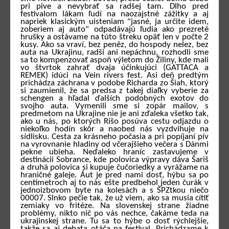
pri pive a nevybrať sa radšej tam. Dlho pred
festivalom lákam ľudí na naozajstné zážitky a aj
napriek klasickým uisteniam "jasné, ja určite idem,
zoberiem aj auto" odpadávajú ľudia ako prezreté
hrušky a ostávame na túto štreku opäť len v počte 2
kusy. Ako sa vraví, bez peněz, do hospody nelez, bez
auta na Ukrajinu, radši ani nepáchnu, rozhodli sme
sa to kompenzovať aspoň výletom do Žiliny, kde mali
vo štvrtok zahrať dvaja účinkujúci (GATTACA a
REMEK) idúci na Vein rivers fest. Asi deň predtým
prichádza záchrana v podobe Richarda zo Šiah, ktorý
si zaumienil, že sa predsa z takej diaľky vyberie za
schengen a hľadal ďalších podobných exotov do
svojho auta. Vymenili sme si zopár mailov, s
predmetom na Ukrajine nie je ani zďaleka všetko tak,
ako u nás, po ktorých Rišo posúva cestu odjazdu o
niekoľko hodín skôr a naobed nás vyzdvihuje na
sídlisku. Cesta za krásneho počasia a pri popíjaní pív
na vyrovnanie hladiny od včerajšieho večera s Dánmi
pekne ubieha. Neďaleko hraníc zastavujeme v
destinácii Sobrance, kde polovica výpravy dáva Šariš
a druhá polovica si kupuje čučoriedky a vyrážame na
hraničné galeje. Áut je pred nami dosť, hýbu sa po
centimetroch aj to nás ešte predbehol jeden čurák v
jednoizbovom byte na kolesách a s ŠPZtkou niečo
00007. Slnko pečie tak, že už viem, ako sa musia cítiť
zemiaky vo fritéze. Na slovenskej strane žiadne
problémy, nikto nič po vás nechce, čakáme teda na
ukrajinskej strane. Tu sa to hýbe o dosť rýchlejšie,
takže sa aj debata otáča na festival. Prichádzame k