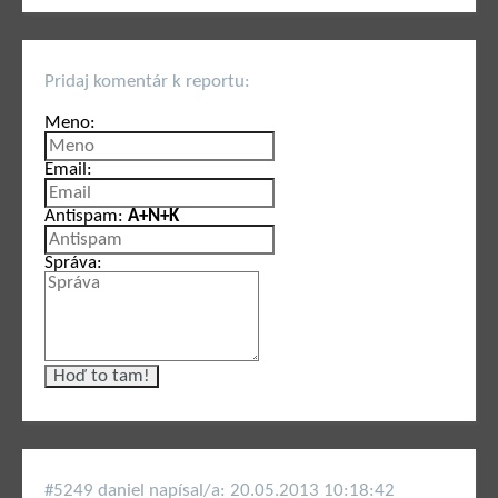
Pridaj komentár k reportu:
Meno:
Email:
Antispam:
A+N+K
Správa:
#5249 daniel napí­sal/a: 20.05.2013 10:18:42