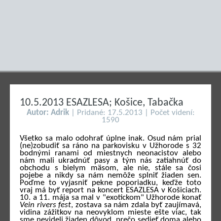
10.5.2013 ESAZLESA; Košice, Tabačka
Autor: Adrik
| Pridané: 17.5.2013 | Počet videní:
1590
Všetko sa malo odohrať úplne inak. Osud nám prial
(ne)zobudiť sa ráno na parkovisku v Užhorode s 32
bodnými ranami od miestnych neonacistov alebo
nám mali ukradnúť pasy a tým nás zatiahnúť do
obchodu s bielym mäsom, ale nie, stále sa čosi
pojebe a nikdy sa nám nemôže splniť žiaden sen.
Poďme to vyjasniť pekne poporiadku, keďže toto
vraj má byť report na koncert ESAZLESA v Košiciach.
10. a 11. mája sa mal v "exotickom" Užhorode konať
Vein rivers fest
, zostava sa nám zdala byť zaujímavá,
vidina zážitkov na neovyklom mieste ešte viac, tak
sme nevideli žiaden dôvod, prečo sedieť doma alebo