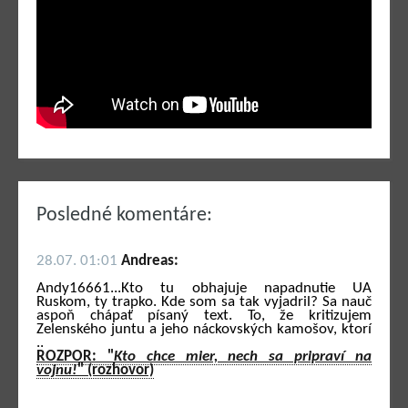
Posledné komentáre:
28.07. 01:01
Andreas:
Andy16661...Kto tu obhajuje napadnutie UA
Ruskom, ty trapko. Kde som sa tak vyjadril? Sa nauč
aspoň chápať písaný text. To, že kritizujem
Zelenského juntu a jeho náckovských kamošov, ktorí
..
ROZPOR: "
Kto chce mier, nech sa pripraví na
vojnu!
" (rozhovor)