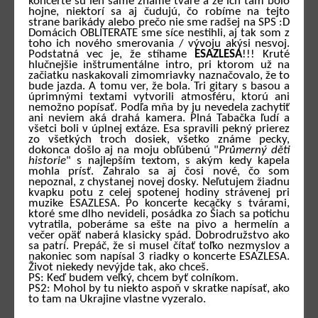
koncerte sú len samé známe tváre a že ich tam bolo
hojne, niektorí sa aj čudujú, čo robíme na tejto
strane barikády alebo prečo nie sme radšej na SPS :D
Domácich OBLITERATE sme síce nestihli, aj tak som z
toho ich nového smerovania / vývoju akýsi nesvoj.
Podstatná vec je, že stíhame
ESAZLESA
!!! Kruté
hlučnejšie inštrumentálne intro, pri ktorom už na
začiatku naskakovali zimomriavky naznačovalo, že to
bude jazda. A tomu ver, že bola. Tri gitary s basou a
úprimnými textami vytvorili atmosféru, ktorú ani
nemožno popísať. Podľa mňa by ju nevedela zachytiť
ani neviem aká drahá kamera. Plná Tabačka ľudí a
všetci boli v úplnej extáze. Esa spravili pekný prierez
zo všetkých troch dosiek, všetko známe pecky,
dokonca došlo aj na moju obľúbenú "
Průmerný děti
historie
" s najlepším textom, s akým kedy kapela
mohla prísť. Zahralo sa aj čosi nové, čo som
nepoznal, z chystanej novej dosky. Neľutujem žiadnu
kvapku potu z celej spotenej hodiny strávenej pri
muzike ESAZLESA. Po koncerte kecačky s tvárami,
ktoré sme dlho nevideli, posádka zo Šiach sa potichu
vytratila, poberáme sa ešte na pivo a hermelín a
večer opäť naberá klasicky spád. Dobrodružstvo ako
sa patrí. Prepáč, že si musel čítať toľko nezmyslov a
nakoniec som napísal 3 riadky o koncerte ESAZLESA.
Život niekedy nevýjde tak, ako chceš.
PS: Keď budem veľký, chcem byť colníkom.
PS2: Mohol by tu niekto aspoň v skratke napísať, ako
to tam na Ukrajine vlastne vyzeralo.