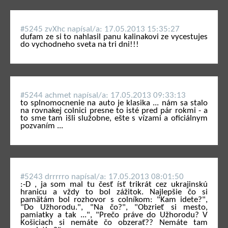
#5245 zvXhc napí­sal/a: 17.05.2013 15:35:27
dufam ze si to nahlasil panu kalinakovi ze vycestujes
do vychodneho sveta na tri dni!!!
#5244 achmet napí­sal/a: 17.05.2013 09:33:13
to splnomocnenie na auto je klasika ... nám sa stalo
na rovnakej colnici presne to isté pred pár rokmi - a
to sme tam išli služobne, ešte s vízami a oficiálnym
pozvaním ...
#5243 drrrrro napí­sal/a: 17.05.2013 08:01:50
:-D , ja som mal tu česť ísť trikrát cez ukrajinskú
hranicu a vždy to bol zážitok. Najlepšie čo si
pamätám bol rozhovor s colníkom: "Kam idete?",
"Do Užhorodu.", "Na čo?", "Obzrieť si mesto,
pamiatky a tak ...", "Prečo práve do Užhorodu? V
Košiciach si nemáte čo obzerať?? Nemáte tam