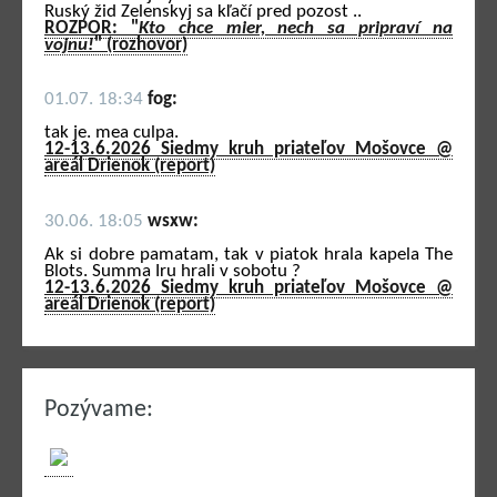
Ruský žid Zelenskyj sa kľačí pred pozost ..
ROZPOR: "
Kto chce mier, nech sa pripraví na
vojnu!
" (rozhovor)
01.07. 18:34
fog:
tak je. mea culpa.
12-13.6.2026 Siedmy kruh priateľov Mošovce @
areál Drienok (report)
30.06. 18:05
wsxw:
Ak si dobre pamatam, tak v piatok hrala kapela The
Blots. Summa Iru hrali v sobotu ?
12-13.6.2026 Siedmy kruh priateľov Mošovce @
areál Drienok (report)
Pozývame: