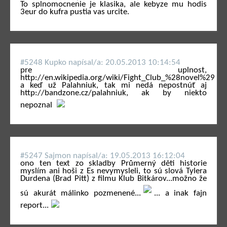
To splnomocnenie je klasika, ale kebyze mu hodis
3eur do kufra pustia vas urcite.
#5248 Kupko napí­sal/a: 20.05.2013 10:14:54
pre uplnost,
http://en.wikipedia.org/wiki/Fight_Club_%28novel%29
a keď už Palahniuk, tak mi nedá nepostnúť aj
http://bandzone.cz/palahniuk, ak by niekto
nepoznal
#5247 Sajmon napí­sal/a: 19.05.2013 16:12:04
ono ten text zo skladby Průmerný děti historie
myslím ani hoši z Es nevymysleli, to sú slová Tylera
Durdena (Brad Pitt) z filmu Klub Bitkárov...možno že
sú akurát málinko pozmenené...
... a inak fajn
report...