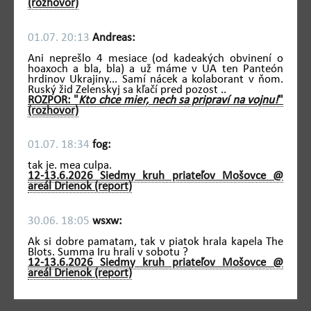
(rozhovor)
01.07. 20:13
Andreas:
Ani neprešlo 4 mesiace (od kadeakých obvinení o
hoaxoch a bla, bla) a už máme v UA ten Panteón
hrdinov Ukrajiny... Samí nácek a kolaborant v ňom.
Ruský žid Zelenskyj sa kľačí pred pozost ..
ROZPOR: "
Kto chce mier, nech sa pripraví na vojnu!
"
(rozhovor)
01.07. 18:34
fog:
tak je. mea culpa.
12-13.6.2026 Siedmy kruh priateľov Mošovce @
areál Drienok (report)
30.06. 18:05
wsxw:
Ak si dobre pamatam, tak v piatok hrala kapela The
Blots. Summa Iru hrali v sobotu ?
12-13.6.2026 Siedmy kruh priateľov Mošovce @
areál Drienok (report)