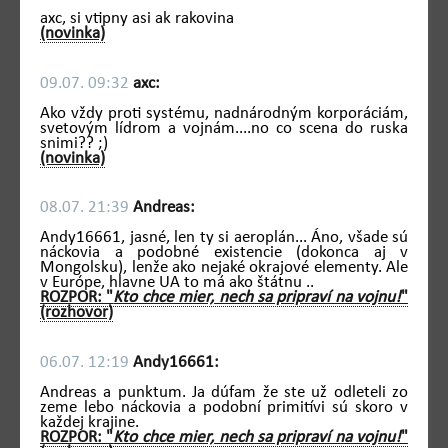
axc, si vtipny asi ak rakovina
(novinka)
09.07. 09:32
axc:
Ako vždy proti systému, nadnárodným korporáciám,
svetovým lídrom a vojnám....no co scena do ruska
snimi?? ;)
(novinka)
08.07. 21:39
Andreas:
Andy16661, jasné, len ty si aeroplán... Áno, všade sú
náckovia a podobné existencie (dokonca aj v
Mongolsku), lenže ako nejaké okrajové elementy. Ale
v Európe, hlavne UA to má ako štátnu ..
ROZPOR: "
Kto chce mier, nech sa pripraví na vojnu!
"
(rozhovor)
06.07. 12:19
Andy16661:
Andreas a punktum. Ja dúfam že ste už odleteli zo
zeme lebo náckovia a podobní primitívi sú skoro v
každej krajine.
ROZPOR: "
Kto chce mier, nech sa pripraví na vojnu!
"