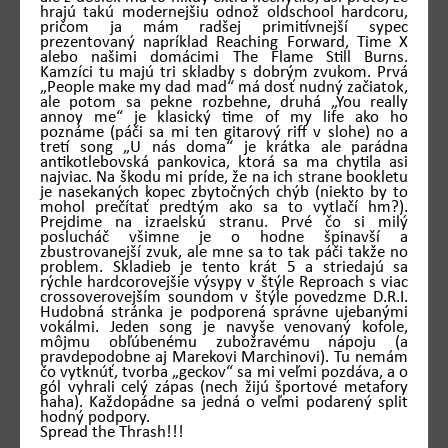
hrajú takú modernejšiu odnož oldschool hardcoru,
pričom ja mám radšej primitívnejší sypec
prezentovaný napríklad Reaching Forward, Time X
alebo našimi domácimi The Flame Still Burns.
Kamzíci tu majú tri skladby s dobrým zvukom. Prvá
„People make my dad mad“ má dosť nudný začiatok,
ale potom sa pekne rozbehne, druhá „You really
annoy me“ je klasický time of my life ako ho
poznáme (páči sa mi ten gitarový riff v slohe) no a
tretí song „U nás doma“ je krátka ale parádna
antikotlebovská pankovica, ktorá sa ma chytila asi
najviac. Na škodu mi príde, že na ich strane bookletu
je nasekaných kopec zbytočných chýb (niekto by to
mohol prečítať predtým ako sa to vytlačí hm?).
Prejdime na izraelskú stranu. Prvé čo si milý
poslucháč všimne je o hodne špinavší a
zbustrovanejší zvuk, ale mne sa to tak páči takže no
problem. Skladieb je tento krát 5 a striedajú sa
rýchle hardcorovejšie výsypy v štýle Reproach s viac
crossoverovejším soundom v štýle povedzme D.R.I.
Hudobná stránka je podporená správne ujebanými
vokálmi. Jeden song je navyše venovaný kofole,
môjmu obľúbenému zubožravému nápoju (a
pravdepodobne aj Marekovi Marchinovi). Tu nemám
čo vytknúť, tvorba „geckov“ sa mi veľmi pozdáva, a o
gól vyhrali celý zápas (nech žijú športové metafory
haha). Každopádne sa jedná o veľmi podarený split
hodný podpory.
Spread the Thrash!!!