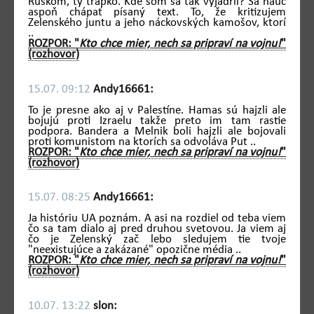
Ruskom, ty trapko. Kde som sa tak vyjadril? Sa nauč
aspoň chápať písaný text. To, že kritizujem
Zelenského juntu a jeho náckovských kamošov, ktorí
..
ROZPOR: "
Kto chce mier, nech sa pripraví na vojnu!
"
(rozhovor)
15.07. 09:12
Andy16661:
To je presne ako aj v Palestíne. Hamas sú hajzli ale
bojujú proti Izraelu takže preto im tam rastie
podpora. Bandera a Melnik boli hajzli ale bojovali
proti komunistom na ktorích sa odvoláva Put ..
ROZPOR: "
Kto chce mier, nech sa pripraví na vojnu!
"
(rozhovor)
15.07. 08:25
Andy16661:
Ja históriu UA poznám. A asi na rozdiel od teba viem
čo sa tam dialo aj pred druhou svetovou. Ja viem aj
čo je Zelenský zač lebo sledujem tie tvoje
"neexistujúce a zakázané" opozične média ..
ROZPOR: "
Kto chce mier, nech sa pripraví na vojnu!
"
(rozhovor)
10.07. 13:22
slon: