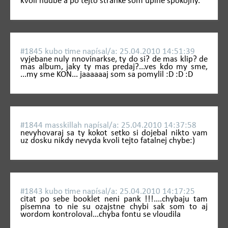
kvoli hudbe a po tejto stranke som uplne spokojny.
#1845 kubo time napí­sal/a: 25.04.2010 14:51:39
vyjebane nuly nnovinarkse, ty do si? de mas klip? de
mas album, jaky ty mas predaj?...ves kdo my sme,
...my sme KON... jaaaaaaj som sa pomylil :D :D :D
#1844 masskillah napí­sal/a: 25.04.2010 14:37:58
nevyhovaraj sa ty kokot setko si dojebal nikto vam
uz dosku nikdy nevyda kvoli tejto fatalnej chybe:)
#1843 kubo time napí­sal/a: 25.04.2010 14:17:25
citat po sebe booklet neni pank !!!....chybaju tam
pisemna to nie su ozajstne chybi sak som to aj
wordom kontroloval...chyba fontu se vloudila