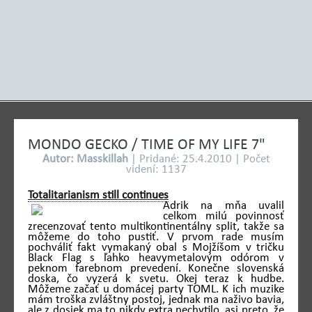
MONDO GECKO / TIME OF MY LIFE 7"
Autor: Masskillah
| Pridané: 25.4.2010 | Počet
videní: 1137
Totalitarianism still continues
Adrik na mňa uvalil
celkom milú povinnosť
zrecenzovať tento multikontinentálny split, takže sa
môžeme do toho pustiť. V prvom rade musím
pochváliť fakt vymakaný obal s Mojžíšom v tričku
Black Flag s ľahko heavymetalovým odórom v
peknom farebnom prevedení. Konečne slovenská
doska, čo vyzerá k svetu. Okej teraz k hudbe.
Môžeme začať u domácej party TOML. K ich muzike
mám troška zvláštny postoj, jednak ma naživo bavia,
ale z dosiek ma to nikdy extra nechytilo, asi preto, že