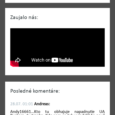
Zaujalo nás:
Posledné komentáre:
28.07. 01:01
Andreas:
Andy16661...Kto tu obhajuje napadnutie UA