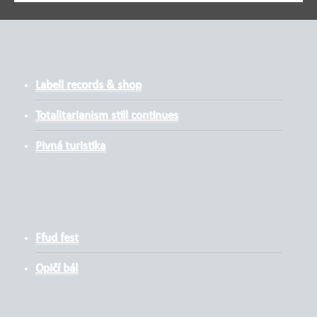
Labell records & shop
Totalitarianism still continues
Pivná turistika
Ffud fest
Opičí bál