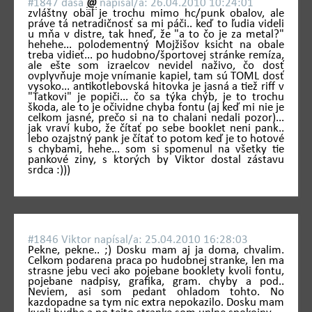
#1847 dáša
@
napí­sal/a: 26.04.2010 10:24:01
zvláštny obal je trochu mimo hc/punk obalov, ale
práve tá netradičnosť sa mi páči.. keď to ľudia videli
u mňa v distre, tak hneď, že "a to čo je za metal?"
hehehe... polodementný Mojžišov ksicht na obale
treba vidieť... po hudobno/športovej stránke remíza,
ale ešte som izraelcov nevidel naživo, čo dosť
ovplyvňuje moje vnímanie kapiel, tam sú TOML dosť
vysoko... antikotlebovská hitovka je jasná a tiež riff v
"Tatkovi" je popiči... čo sa týka chýb, je to trochu
škoda, ale to je očividne chyba fontu (aj keď mi nie je
celkom jasné, prečo si na to chalani nedali pozor)...
jak vraví kubo, že čítať po sebe booklet neni pank..
lebo ozajstný pank je čítať to potom keď je to hotové
s chybami, hehe... som si spomenul na všetky tie
pankové ziny, s ktorých by Viktor dostal zástavu
srdca :)))
#1846 Viktor napí­sal/a: 25.04.2010 16:28:03
Pekne, pekne.. ;) Dosku mam aj ja doma, chvalim.
Celkom podarena praca po hudobnej stranke, len ma
strasne jebu veci ako pojebane booklety kvoli fontu,
pojebane nadpisy, grafika, gram. chyby a pod..
Neviem, asi som pedant ohladom tohto. No
kazdopadne sa tym nic extra nepokazilo. Dosku mam