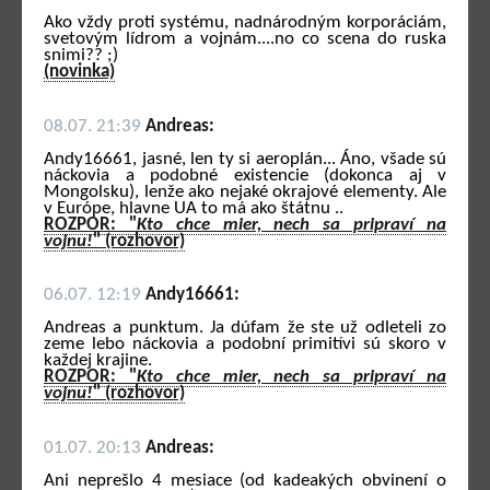
Ako vždy proti systému, nadnárodným korporáciám,
svetovým lídrom a vojnám....no co scena do ruska
snimi?? ;)
(novinka)
08.07. 21:39
Andreas:
Andy16661, jasné, len ty si aeroplán... Áno, všade sú
náckovia a podobné existencie (dokonca aj v
Mongolsku), lenže ako nejaké okrajové elementy. Ale
v Európe, hlavne UA to má ako štátnu ..
ROZPOR: "
Kto chce mier, nech sa pripraví na
vojnu!
" (rozhovor)
06.07. 12:19
Andy16661:
Andreas a punktum. Ja dúfam že ste už odleteli zo
zeme lebo náckovia a podobní primitívi sú skoro v
každej krajine.
ROZPOR: "
Kto chce mier, nech sa pripraví na
vojnu!
" (rozhovor)
01.07. 20:13
Andreas:
Ani neprešlo 4 mesiace (od kadeakých obvinení o