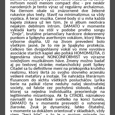
mŕtvom nosiči menom compact disc - pre neskôr
narodených je tento výraz už regulárny archaizmus.
Na čiernom obale sú znázornené dve železné
rukavice plus texty. Staviť na minimalizmus sa vždy
vypláca. A teraz muzika. Cenné body si u mňa každá
kapela získava už len tým, že si album neotvára
nejakým debilným introm. DAMATO v momente
vykladá karty na stôl v podobe prvého songu
"
Zmije
", brutálne priamočiary hardcore dokorenený
punkom a Spikeyho asertívným vokálom, ktorý Weva
výborne dopĺňa. Už na živom prevedení bolo
všetkým jasné, že to nie je Spajkyho protekcia.
Celkovo ten dvojpohlavný vokál vo mne vyvoláva
asociácie starších kapiel ako poľská HOMOMILITIA, či
legendárna slovač NONCONFORMIST vo výrazne
sviežejšom muzikálnom háve. Zmeny možno badať
aj po textovej stránke; melancholický poét Spikey
Citadel sa tu definitívne mení na priekopníka krutého
realizmu, ktorý škrtá zo svojho slovného arzenálu
veškeré metafory a inotaje. Tie nahrádza literárnym
fľusancom do xichtu všetkých poslucháčov. Lyrika
berie na paškál rôzne neduhy našej skostnatelej
society, od faloše cez pochybnú slobodu, vďaka
ktorej sa nejedna individualita preorientuje na
legitímneho mizantropa. Ak ťa CITADEL náznakovo
navnadil na teoretické svetielko na konci tunela,
DAMATO ťa v momente presvedčí o vyhorenej
žiarovke. Zvuk je dynamický, ľahko čitateľný,
v momente sa dokážem orientovať v skladbách, vždy
viem "kerá bije", a to je v mojom prípade jav