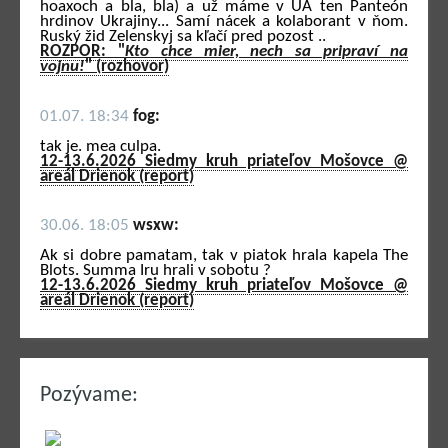
hoaxoch a bla, bla) a už máme v UA ten Panteón
hrdinov Ukrajiny... Samí nácek a kolaborant v ňom.
Ruský žid Zelenskyj sa kľačí pred pozost ..
ROZPOR: "
Kto chce mier, nech sa pripraví na
vojnu!
" (rozhovor)
01.07. 18:34
fog:
tak je. mea culpa.
12-13.6.2026 Siedmy kruh priateľov Mošovce @
areál Drienok (report)
30.06. 18:05
wsxw:
Ak si dobre pamatam, tak v piatok hrala kapela The
Blots. Summa Iru hrali v sobotu ?
12-13.6.2026 Siedmy kruh priateľov Mošovce @
areál Drienok (report)
Pozývame: