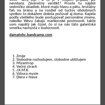
nevídaný. Záverečný verdikt? Proste tu nájdeš
sedmičku skladieb, ktoré majú hlavu a pätu, brutálny
ťah na bránu a na rozdiel od tuctov obdobných
spolkov to dokážem dokola počúvať aj doma. Kapela
podľa všetkého bude postupovať personálne zmeny,
nakoľko Wevu čakajú maňkovské povinnosti, takže
som napätý jak čúzel, čo si na nás táto galantská
smečka nachystá v budúcnosti.
damatohc.bandcamp.com
Zmije
Slobodne rozhodujem, slobodne ubližujem
Mizantrop
Večný strach
J.K.M.K.
Vzbura mysle
Diera v hlave