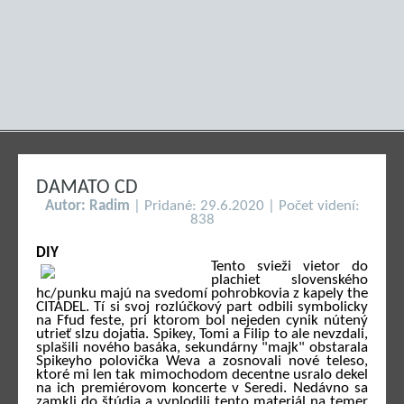
DAMATO CD
Autor: Radim
| Pridané: 29.6.2020 | Počet videní:
838
DIY
Tento svieži vietor do
plachiet slovenského
hc/punku majú na svedomí pohrobkovia z kapely the
CITADEL. Tí si svoj rozlúčkový part odbili symbolicky
na Ffud feste, pri ktorom bol nejeden cynik nútený
utrieť slzu dojatia. Spikey, Tomi a Filip to ale nevzdali,
splašili nového basáka, sekundárny "majk" obstarala
Spikeyho polovička Weva a zosnovali nové teleso,
ktoré mi len tak mimochodom decentne usralo dekel
na ich premiérovom koncerte v Seredi. Nedávno sa
zamkli do štúdia a vyplodili tento materiál na temer