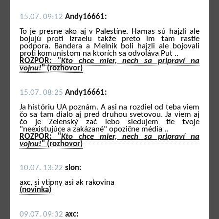
15.07. 09:12
Andy16661:
To je presne ako aj v Palestíne. Hamas sú hajzli ale
bojujú proti Izraelu takže preto im tam rastie
podpora. Bandera a Melnik boli hajzli ale bojovali
proti komunistom na ktorích sa odvoláva Put ..
ROZPOR: "
Kto chce mier, nech sa pripraví na
vojnu!
" (rozhovor)
15.07. 08:25
Andy16661:
Ja históriu UA poznám. A asi na rozdiel od teba viem
čo sa tam dialo aj pred druhou svetovou. Ja viem aj
čo je Zelenský zač lebo sledujem tie tvoje
"neexistujúce a zakázané" opozične média ..
ROZPOR: "
Kto chce mier, nech sa pripraví na
vojnu!
" (rozhovor)
10.07. 13:22
slon:
axc, si vtipny asi ak rakovina
(novinka)
09.07. 09:32
axc: