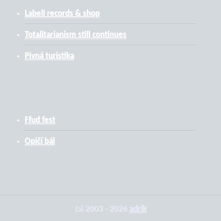
Labell records & shop
Totalitarianism still continues
Pivná turistika
Ffud fest
Opičí bál
(ɔ) 2003 - 2026
adrik