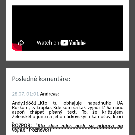
Posledné komentáre:
28.07. 01:01
Andreas:
Andy16661...Kto tu obhajuje napadnutie UA
Ruskom, ty trapko. Kde som sa tak vyjadril? Sa nauč
aspoň chápať písaný text. To, že kritizujem
Zelenského juntu a jeho náckovských kamošov, ktorí
..
ROZPOR: "
Kto chce mier, nech sa pripraví na
vojnu!
" (rozhovor)