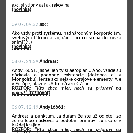
axc, si vtipny asi ak rakovina
(novinka)
09.07. 09:32
axc:
Ako vždy proti systému, nadnárodným korporáciám,
svetovým lídrom a vojnám....no co scena do ruska
snimi?? ;)
(novinka)
08.07. 21:39
Andreas:
Andy16661, jasné, len ty si aeroplán... Áno, všade sú
náckovia a podobné existencie (dokonca aj v
Mongolsku), lenže ako nejaké okrajové elementy. Ale
v Európe, hlavne UA to má ako štátnu ..
ROZPOR: "
Kto chce mier, nech sa pripraví na
vojnu!
" (rozhovor)
06.07. 12:19
Andy16661:
Andreas a punktum. Ja dúfam že ste už odleteli zo
zeme lebo náckovia a podobní primitívi sú skoro v
každej krajine.
ROZPOR: "
Kto chce mier, nech sa pripraví na