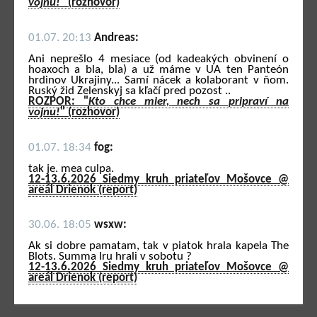
vojnu!
" (rozhovor)
01.07. 20:13
Andreas:
Ani neprešlo 4 mesiace (od kadeakých obvinení o
hoaxoch a bla, bla) a už máme v UA ten Panteón
hrdinov Ukrajiny... Samí nácek a kolaborant v ňom.
Ruský žid Zelenskyj sa kľačí pred pozost ..
ROZPOR: "
Kto chce mier, nech sa pripraví na
vojnu!
" (rozhovor)
01.07. 18:34
fog:
tak je. mea culpa.
12-13.6.2026 Siedmy kruh priateľov Mošovce @
areál Drienok (report)
30.06. 18:05
wsxw:
Ak si dobre pamatam, tak v piatok hrala kapela The
Blots. Summa Iru hrali v sobotu ?
12-13.6.2026 Siedmy kruh priateľov Mošovce @
areál Drienok (report)