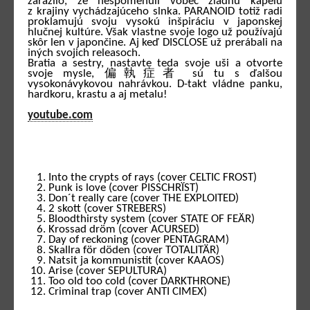
zarazilo, že nespomenuli vôbec žiadnu kapelu
z krajiny vychádzajúceho slnka. PARANOID totiž radi
proklamujú svoju vysokú inšpiráciu v japonskej
hlučnej kultúre. Však vlastne svoje logo už používajú
skôr len v japončine. Aj keď DISCLOSE už prerábali na
iných svojich releasoch.
Bratia a sestry, nastavte teda svoje uši a otvorte
svoje mysle, 偏執症者 sú tu s ďalšou
vysokonávykovou nahrávkou. D-takt vládne panku,
hardkoru, krastu a aj metalu!
youtube.com
Into the crypts of rays (cover CELTIC FROST)
Punk is love (cover PISSCHRÏST)
Don´t really care (cover THE EXPLOITED)
2 skott (cover STREBERS)
Bloodthirsty system (cover STATE OF FEÄR)
Krossad dröm (cover ACURSED)
Day of reckoning (cover PENTAGRAM)
Skallra för döden (cover TOTALITÄR)
Natsit ja kommunistit (cover KAAOS)
Arise (cover SEPULTURA)
Too old too cold (cover DARKTHRONE)
Criminal trap (cover ANTI CIMEX)