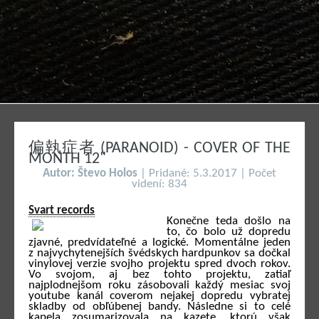
偏執症者 (PARANOID) - COVER OF THE
MONTH 12"
Autor: Števo Holos
| Pridané: 5.3.2017 | Počet
videní: 834
Svart records
Konečne teda došlo na
to, čo bolo už dopredu
zjavné, predvídateľné a logické. Momentálne jeden
z najvychytenejších švédskych hardpunkov sa dočkal
vinylovej verzie svojho projektu spred dvoch rokov.
Vo svojom, aj bez tohto projektu, zatiaľ
najplodnejšom roku zásobovali každý mesiac svoj
youtube kanál coverom nejakej dopredu vybratej
skladby od obľúbenej bandy. Následne si to celé
kapela zosumarizovala na kazete, ktorú však