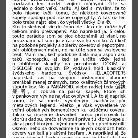
rozdávala len medzi svojimi známymi. Čiže sa
jednalo o dosť veľkú raritu. Aj keď si myslím, že to
bolo hlavne kvôli tomu, že niektoré coverované
kapely spadajú pod rôzne copyrighty. A tak už len
bolo treba nájsť label, čo vyrieši všetky © a ℗.
Kto to sledoval, vie do čoho ide - kto nie, môže byť
celkom milo prekvapený. Ako napríklad ja. S celou
touto parádou som sa síce oboznámil už vlani, no
nezaznamenal som ju v čase svojho vzniku. A i keď
na podobné projekty a zbierky coverov si nepotrpím,
pár obľúbených mám, no na túto som sa vyslovene
tešil. Mám rád, keď podobné diela majú aspoň akú
takú koncepciu, aj keď sa určite vždy jedná
o obľúbené skladby na prerobenie. DOOM aj
DISCLOSE na svojich EP vzdávali hold klasikám
švédskeho hardcoru. Švédsky HELLACOPTERS
napríklad zas na svojom poslednom albume
prerábali menej známych, zato kvalitných žánrových
súputníkov. No a PARANOID, alebo radšej teda 偏執
症者, si zobrali na paškál kapely, ktoré ich
v pankovom vývine najviac ovplyvnili. A to aj napriek
tomu, že sa medzi vyvolenými nachádza pár
metalových legiend. Všetko je však vysvetlené vo
veľmi obsiahlych komentároch ku každému coveru.
Takto sa môžeme dozvedieť, prečo preferovali tú
ktorú skladbu, prečo si vybrali práve tú ktorú kapelu,
ale aj pred ktorými inými menami ich uprednostnili.
Okrem iného sa dozvedáme za akých okolností tieto
covery vznikali a s akými hosťami. A napríklad aj, že
tento koncept (jeden cover za mesiac) bol vlastne