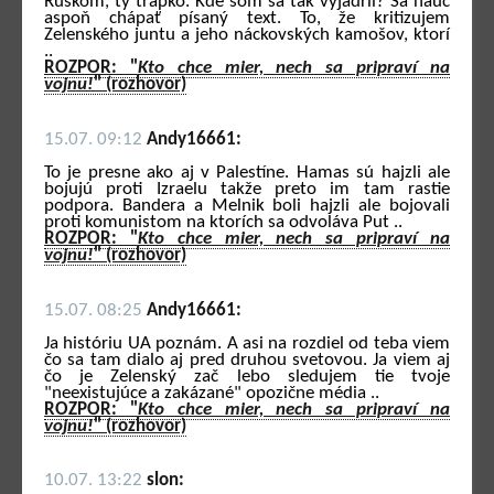
Ruskom, ty trapko. Kde som sa tak vyjadril? Sa nauč
aspoň chápať písaný text. To, že kritizujem
Zelenského juntu a jeho náckovských kamošov, ktorí
..
ROZPOR: "
Kto chce mier, nech sa pripraví na
vojnu!
" (rozhovor)
15.07. 09:12
Andy16661:
To je presne ako aj v Palestíne. Hamas sú hajzli ale
bojujú proti Izraelu takže preto im tam rastie
podpora. Bandera a Melnik boli hajzli ale bojovali
proti komunistom na ktorích sa odvoláva Put ..
ROZPOR: "
Kto chce mier, nech sa pripraví na
vojnu!
" (rozhovor)
15.07. 08:25
Andy16661:
Ja históriu UA poznám. A asi na rozdiel od teba viem
čo sa tam dialo aj pred druhou svetovou. Ja viem aj
čo je Zelenský zač lebo sledujem tie tvoje
"neexistujúce a zakázané" opozične média ..
ROZPOR: "
Kto chce mier, nech sa pripraví na
vojnu!
" (rozhovor)
10.07. 13:22
slon: