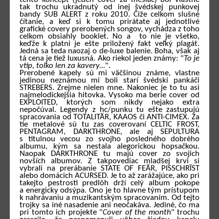
tak trochu ukradnutý od inej švédskej punkovej
bandy SUB ALERT z roku 2010. Čiže celkom slušné
čítanie, a keď si k tomu prirátate aj jednotlivé
grafické covery prerobených songov, vychádza z toho
celkom obsiahly booklet. No a to nie je všetko,
keďže k platni je ešte priložený fakt veľký plagát.
Jedná sa teda naozaj o de-luxe balenie. Boha, však aj
tá cena je tiež luxusná. Ako riekol jeden známy: "
To je
vtip, toľko len za kavery...
".
Prerobené kapely sú mi väčšinou známe, vlastne
jedinou neznámou mi boli starí švédski pankáči
STREBERS. Zrejme nielen mne. Nakoniec je to tu asi
najmelodickejšia hitovka. Vysoko ma berie cover od
EXPLOITED, ktorých som nikdy nejako extra
nepočúval. Legendy z hc/punku tu ešte zastupujú
spracovania od TOTALITÄR, KAAOS či ANTI-CIMEX. Za
tie metalové sú tu zas coverovaní CELTIC FROST,
PENTAGRAM, DARKTHRONE, ale aj SEPULTURA
s titulnou vecou zo svojho posledného dobrého
albumu, kým sa nestala alegorickou hopsačkou.
Naopak DARKTHRONE tu majú cover zo svojich
novších albumov. Z takpovediac mladšej krvi si
vybrali na prerábanie STATE OF FEÄR, PISSCHRÏST
alebo domácich ACURSED. Je to až zarážajúce, ako pri
takejto pestrosti predlôh drží celý album pokope
a energicky odsýpa. Ono je to hlavne tým prístupom
k nahrávaniu a muzikantským spracovaním. Od tejto
trojky sa iné nasadenie ani neočakáva. Jediné, čo ma
pri tomto ich projekte "
Cover of the month
" trochu