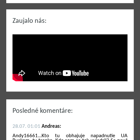
Zaujalo nás:
Posledné komentáre:
28.07. 01:01
Andreas:
Andy16661...Kto tu obhajuje napadnutie UA