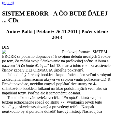
(report)
SISTEM ERORR - A ČO BUDE ĎALEJ
... CDr
Autor: Balki
| Pridané: 26.11.2011 | Počet videní:
2043
DIY
Punkovej formácii SISTEM
ERORR sa podarilo dopracovať k svojmu debutu necelých 5 rokov
po tom, čo začala svoje účinkovanie na prešovskej scéne. Album s
názvom "
A čo bude ďalej ...
" bol 18. marca tohto roku za asistencie
členov kapely DEFORMÁCIA úspešne pokrstený.
Jednoduchý farebný booklet s kopou fotiek a len veľmi strohými
základnými informáciami ukrýva vo svojom vnútri potlačené CD-R.
Pravdupovediac, nevidím zmysel poplátať dve strany zo 4-
stránkového bookletu fotkami na úkor podstatnejších vecí, ako sú
napríklad texty. Poďme ale k samotnému obsahu.
Toto dielko otvára svieža vecička "
Po opici
", ktorá svojím
textom jednoznačne spadá do strihu 77. Vynikajúci prvok tejto
skladby je skvele zaspievaný a prevedený refrén. Naopak
neuškodilo by si poriadne doladiť basový nástroj. Nasledujúca