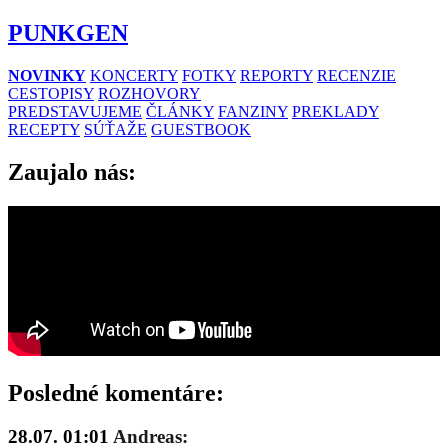
PUNKGEN
NOVINKY
KONCERTY
FOTKY
REPORTY
RECENZIE
CESTOPISY
ROZHOVORY
PREDSTAVUJEME
ČLÁNKY
FANZINY
PREKLADY
RECEPTY
SÚŤAŽE
GUESTBOOK
Zaujalo nás:
Posledné komentáre:
28.07. 01:01
Andreas: