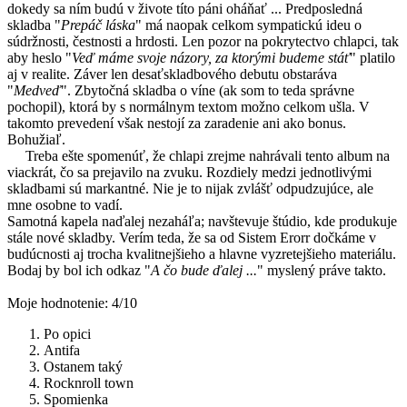
dokedy sa ním budú v živote títo páni oháňať ... Predposledná
skladba "
Prepáč láska
" má naopak celkom sympatickú ideu o
súdržnosti, čestnosti a hrdosti. Len pozor na pokrytectvo chlapci, tak
aby heslo "
Veď máme svoje názory, za ktorými budeme stáť
" platilo
aj v realite. Záver len desaťskladbového debutu obstaráva
"
Medveď
". Zbytočná skladba o víne (ak som to teda správne
pochopil), ktorá by s normálnym textom možno celkom ušla. V
takomto prevedení však nestojí za zaradenie ani ako bonus.
Bohužiaľ.
Treba ešte spomenúť, že chlapi zrejme nahrávali tento album na
viackrát, čo sa prejavilo na zvuku. Rozdiely medzi jednotlivými
skladbami sú markantné. Nie je to nijak zvlášť odpudzujúce, ale
mne osobne to vadí.
Samotná kapela naďalej nezaháľa; navštevuje štúdio, kde produkuje
stále nové skladby. Verím teda, že sa od Sistem Erorr dočkáme v
budúcnosti aj trocha kvalitnejšieho a hlavne vyzretejšieho materiálu.
Bodaj by bol ich odkaz "
A čo bude ďalej ...
" myslený práve takto.
Moje hodnotenie: 4/10
Po opici
Antifa
Ostanem taký
Rocknroll town
Spomienka