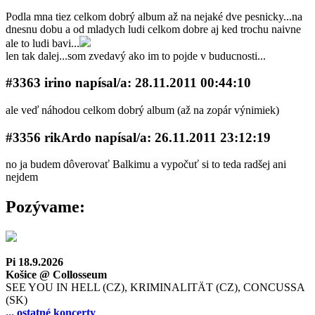
Podla mna tiez celkom dobrý album až na nejaké dve pesnicky...na
dnesnu dobu a od mladych ludi celkom dobre aj ked trochu naivne
ale to ludi bavi...
len tak dalej...som zvedavý ako im to pojde v buducnosti...
#3363 irino napí­sal/a: 28.11.2011 00:44:10
ale veď náhodou celkom dobrý album (až na zopár výnimiek)
#3356 rikArdo napí­sal/a: 26.11.2011 23:12:19
no ja budem dôverovať Balkimu a vypočuť si to teda radšej ani
nejdem
Pozývame:
Pi 18.9.2026
Košice @ Collosseum
SEE YOU IN HELL (CZ), KRIMINALITÄT (CZ), CONCUSSA
(SK)
... ostatné koncerty