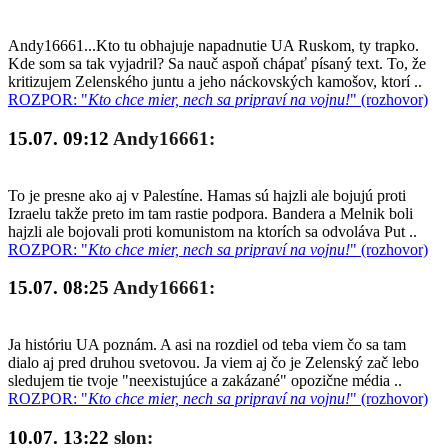
Andy16661...Kto tu obhajuje napadnutie UA Ruskom, ty trapko.
Kde som sa tak vyjadril? Sa nauč aspoň chápať písaný text. To, že
kritizujem Zelenského juntu a jeho náckovských kamošov, ktorí ..
ROZPOR: "
Kto chce mier, nech sa pripraví na vojnu!
" (rozhovor)
15.07. 09:12
Andy16661:
To je presne ako aj v Palestíne. Hamas sú hajzli ale bojujú proti
Izraelu takže preto im tam rastie podpora. Bandera a Melnik boli
hajzli ale bojovali proti komunistom na ktorích sa odvoláva Put ..
ROZPOR: "
Kto chce mier, nech sa pripraví na vojnu!
" (rozhovor)
15.07. 08:25
Andy16661:
Ja históriu UA poznám. A asi na rozdiel od teba viem čo sa tam
dialo aj pred druhou svetovou. Ja viem aj čo je Zelenský zač lebo
sledujem tie tvoje "neexistujúce a zakázané" opozične média ..
ROZPOR: "
Kto chce mier, nech sa pripraví na vojnu!
" (rozhovor)
10.07. 13:22
slon: