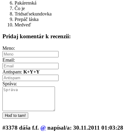
Pakárenská
Čo je
Tridsaťsekundovka
Prepáč láska
Medveď
Pridaj komentár k recenzii:
Meno:
Email:
Antispam:
K+Y+Y
Správa:
#3378 dáša f.f.
@
napí­sal/a: 30.11.2011 01:03:28