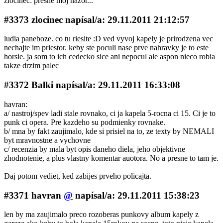
zlocinec: presne moj názor...
#3373 zlocinec napí­sal/a: 29.11.2011 21:12:57
ludia paneboze. co tu riesite :D ved vyvoj kapely je prirodzena vec
nechajte im priestor. keby ste poculi nase prve nahravky je to este
horsie. ja som to ich cedecko sice ani nepocul ale aspon nieco robia
takze drzim palec
#3372 Balki napí­sal/a: 29.11.2011 16:33:08
havran:
a/ nastroj/spev ladi stale rovnako, ci ja kapela 5-rocna ci 15. Ci je to
punk ci opera. Pre kazdeho su podmienky rovnake.
b/ mna by fakt zaujimalo, kde si prisiel na to, ze texty by NEMALI
byt mravnostne a vychovne
c/ recenzia by mala byt opis daneho diela, jeho objektivne
zhodnotenie, a plus vlastny komentar auotora. No a presne to tam je.
Daj potom vediet, ked zabijes prveho policajta.
#3371 havran
@
napí­sal/a: 29.11.2011 15:38:23
len by ma zaujimalo preco rozoberas punkovy album kapely z