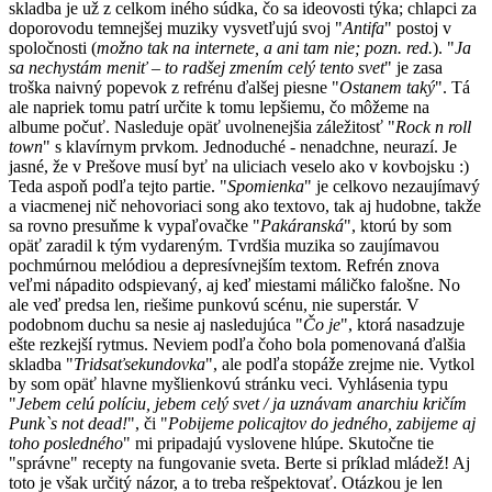
skladba je už z celkom iného súdka, čo sa ideovosti týka; chlapci za
doporovodu temnejšej muziky vysvetľujú svoj "
Antifa
" postoj v
spoločnosti (
možno tak na internete, a ani tam nie; pozn. red.
). "
Ja
sa nechystám meniť – to radšej zmením celý tento svet
" je zasa
troška naivný popevok z refrénu ďalšej piesne "
Ostanem taký
". Tá
ale napriek tomu patrí určite k tomu lepšiemu, čo môžeme na
albume počuť. Nasleduje opäť uvolnenejšia záležitosť "
Rock n roll
town
" s klavírnym prvkom. Jednoduché - nenadchne, neurazí. Je
jasné, že v Prešove musí byť na uliciach veselo ako v kovbojsku :)
Teda aspoň podľa tejto partie. "
Spomienka
" je celkovo nezaujímavý
a viacmenej nič nehovoriaci song ako textovo, tak aj hudobne, takže
sa rovno presuňme k vypaľovačke "
Pakáranská
", ktorú by som
opäť zaradil k tým vydareným. Tvrdšia muzika so zaujímavou
pochmúrnou melódiou a depresívnejším textom. Refrén znova
veľmi nápadito odspievaný, aj keď miestami máličko falošne. No
ale veď predsa len, riešime punkovú scénu, nie superstár. V
podobnom duchu sa nesie aj nasledujúca "
Čo je
", ktorá nasadzuje
ešte rezkejší rytmus. Neviem podľa čoho bola pomenovaná ďalšia
skladba "
Tridsaťsekundovka
", ale podľa stopáže zrejme nie. Vytkol
by som opäť hlavne myšlienkovú stránku veci. Vyhlásenia typu
"
Jebem celú políciu, jebem celý svet / ja uznávam anarchiu kričím
Punk`s not dead!
", či "
Pobijeme policajtov do jedného, zabijeme aj
toho posledného
" mi pripadajú vyslovene hlúpe. Skutočne tie
"správne" recepty na fungovanie sveta. Berte si príklad mládež! Aj
toto je však určitý názor, a to treba rešpektovať. Otázkou je len