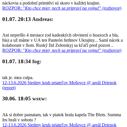
náckovia a podobní primitívi sú skoro v každej krajine.
ROZPOR: "
Kto chce mier, nech sa pripraví na vojnu!
" (rozhovor)
01.07. 20:13
Andreas:
Ani neprešlo 4 mesiace (od kadeakých obvinení o hoaxoch a bla,
bla) a už máme v UA ten Panteón hrdinov Ukrajiny... Samí nácek a
kolaborant v ňom. Ruský žid Zelenskyj sa kľačí pred pozost ..
ROZPOR: "
Kto chce mier, nech sa pripraví na vojnu!
" (rozhovor)
01.07. 18:34
fog:
tak je. mea culpa.
12-13.6.2026 Siedmy kruh priateľov Mošovce @ areál Drienok
(report)
30.06. 18:05
wsxw:
Ak si dobre pamatam, tak v piatok hrala kapela The Blots. Summa
Iru hrali v sobotu ?
12-13.6.2026 Siedmy kruh priateľov Mošovce @ areál Drienok