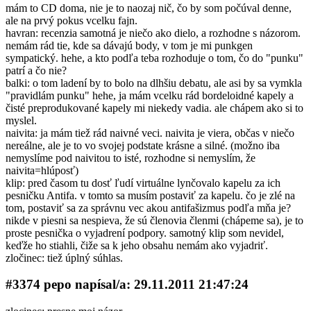
mám to CD doma, nie je to naozaj nič, čo by som počúval denne,
ale na prvý pokus vcelku fajn.
havran: recenzia samotná je niečo ako dielo, a rozhodne s názorom.
nemám rád tie, kde sa dávajú body, v tom je mi punkgen
sympatický. hehe, a kto podľa teba rozhoduje o tom, čo do "punku"
patrí a čo nie?
balki: o tom ladení by to bolo na dlhšiu debatu, ale asi by sa vymkla
"pravidlám punku" hehe, ja mám vcelku rád bordeloidné kapely a
čisté preprodukované kapely mi niekedy vadia. ale chápem ako si to
myslel.
naivita: ja mám tiež rád naivné veci. naivita je viera, občas v niečo
nereálne, ale je to vo svojej podstate krásne a silné. (možno iba
nemyslíme pod naivitou to isté, rozhodne si nemyslím, že
naivita=hlúposť)
klip: pred časom tu dosť ľudí virtuálne lynčovalo kapelu za ich
pesničku Antifa. v tomto sa musím postaviť za kapelu. čo je zlé na
tom, postaviť sa za správnu vec akou antifašizmus podľa mňa je?
nikde v piesni sa nespieva, že sú členovia členmi (chápeme sa), je to
proste pesnička o vyjadrení podpory. samotný klip som nevidel,
keďže ho stiahli, čiže sa k jeho obsahu nemám ako vyjadriť.
zločinec: tiež úplný súhlas.
#3374 pepo napí­sal/a: 29.11.2011 21:47:24