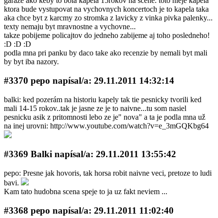
garaze ako keby to bola kapela 15rokov na scene. toto nieje kapela
ktora bude vystupovat na vychovnych koncertoch je to kapela taka
aka chce byt z karcmy zo stromka z lavicky z vinka pivka palenky...
texty nemaju byt mravnostne a vychovne...
takze pobijeme policajtov do jedneho zabijeme aj toho posledneho!
:D :D :D
podla mna pri panku by daco take ako recenzie by nemali byt mali
by byt iba nazory.
#3370 pepo napí­sal/a: 29.11.2011 14:32:14
balki: ked pozerám na historiu kapely tak tie pesnicky tvorili ked
mali 14-15 rokov..tak je jasne ze je to naivne...tu som nasiel
pesnicku asik z pritomnosti lebo ze je" nova" a ta je podla mna už
na inej urovni: http://www.youtube.com/watch?v=e_3mGQKbg64
#3369 Balki napí­sal/a: 29.11.2011 13:55:42
pepo: Presne jak hovoris, tak horsa robit naivne veci, pretoze to ludi
bavi.
Kam tato hudobna scena speje to ja uz fakt neviem ...
#3368 pepo napí­sal/a: 29.11.2011 11:02:40