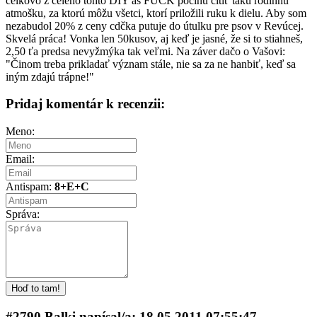
celkovo z celého tohto DIY as FUCK počinu cítiť takú rodinnú
atmošku, za ktorú môžu všetci, ktorí priložili ruku k dielu. Aby som
nezabudol 20% z ceny cdčka putuje do útulku pre psov v Revúcej.
Skvelá práca! Vonka len 50kusov, aj keď je jasné, že si to stiahneš,
2,50 ťa predsa nevyžmýka tak veľmi. Na záver dačo o Vašovi:
"Činom treba prikladať význam stále, nie sa za ne hanbiť, keď sa
iným zdajú trápne!"
Pridaj komentár k recenzii:
Meno:
Email:
Antispam:
8+E+C
Správa:
#2790 Balki napí­sal/a: 18.05.2011 07:55:47