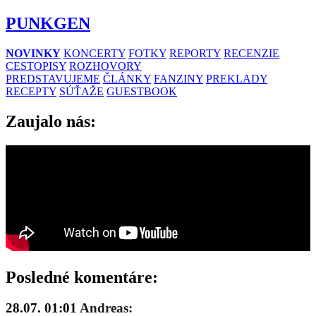
PUNKGEN
NOVINKY
KONCERTY
FOTKY
REPORTY
RECENZIE
CESTOPISY
ROZHOVORY
PREDSTAVUJEME
ČLÁNKY
FANZINY
PREKLADY
RECEPTY
SÚŤAŽE
GUESTBOOK
Zaujalo nás:
Posledné komentáre:
28.07. 01:01
Andreas: