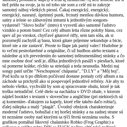
tiež prídu na svoje, ja tu od toho nie som a celé mi to zakryje
samotný náboj všetkých piesní. Čakaj energický, energický,
energický, nasraný, úprimný punk, frcnutý menšou dávkou humoru,
satiry a irónie so zábavnými intrami k jednotlivým songom-
vydarené! "Slovo božie" (intro) ti vysvetlí ako samotné ľudstvo
vzniklo a potom bum! Cez celý album letia rôzne polohy hlasu, cez
spev až po vreskot, chytľavé gitarové riffy, sem tam sóla, ak si
pozornejší zachytíš aj basu, ktorá gitare príjemne sekunduje a bicie,
ktoré nie a nie zastaviť. Proste to šlape jak parný valec! Hudobne je
to veľmi pestrofarebné a originálne, či už hudbou alebo textami a
následne aj ich prevedením do samotnej inštrumentálnej stránky a čo
mne osobne dosť sedí je, dĺžka jednotlivých pasáží v piesňach, ktoré
sú pomerne krátke, rýchlo sa striedajú a teda neunudia. Medzi naj
songy patrí určite "Neschopnosť chápania", "D.I.Y" a "Môj boj".
Pod kožu sa ti po dlhšom počúvaní dostane pomaly celý album a na
záchode sa prichytíš ako si pospevuješ jednotlivé refrény. Ale aby to
nebolo všetko, vychválil by som aj spracovanie obalu, ktoré je tak
trošku netradičné. Celé dielo sa nachádza v DVD obale, v ktorom
nájdeš booklet s textami v slovenčine a angličtine (pri niektorých sú
aj komentáre- ďakujem za kapely, ktoré ešte takéto dačo robia!),
ďalej nálepka a malý "plagát". Úvodný obrázok charakterizuje
moderné ľudstvo, bohužial z tej horšej stránky a na zadnej strane sú
tri neznáme osoby nad ktorými sa týči štvrtá neznáma osoba. S
grafikou pomáhal šikovný chalanisko Robko (Frog Graphic) a