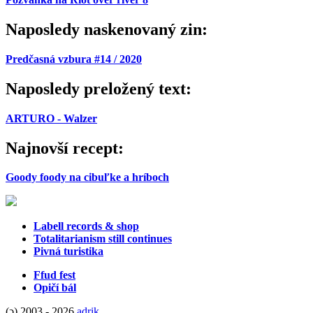
Naposledy naskenovaný zin:
Predčasná vzbura #14 / 2020
Naposledy preložený text:
ARTURO - Walzer
Najnovší recept:
Goody foody na cibuľke a hríboch
Labell records & shop
Totalitarianism still continues
Pivná turistika
Ffud fest
Opičí bál
(ɔ) 2003 - 2026
adrik