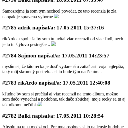
Samozrejme ja som tym nechcel povedat, ze tato recenzia je zla,
naopak je spravena vyborne
#2785 adrik napí­sal/a: 17.05.2011 15:37:16
rikArdo a spol.: Ja by som tu uvítal viac recenzií od viac ľudí, nech
je to tu štýlovo pestrejšie ..
#2784 Sajmon napí­sal/a: 17.05.2011 14:23:57
myslím si, že táto recka je dosť vydarená a zatiaľ asi tvoja najlepšia,
taký môj skromný postreh...asi to bude tým nadšením...
#2783 rikArdo napí­sal/a: 17.05.2011 12:40:08
kľudne by som si prečítal aj viac recenzií na tento album, možno
som dačo vynechal a podobne, tak dačo zbúchaj, moje recky sa tu aj
tak nikomu neľúbia
#2782 Balki napí­sal/a: 17.05.2011 10:28:54
Absolutna rana medzi oci. Pre mna osobne asi to najlepsie hudobne