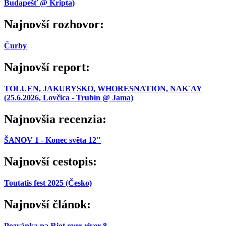
Budapešť @ Kripta)
Najnovší rozhovor:
Čurby
Najnovší report:
TOLUEN, JAKUBYSKO, WHORESNATION, NAK´AY
(25.6.2026, Lovčica - Trubín @ Jama)
Najnovšia recenzia:
ŠANOV 1 - Konec světa 12"
Najnovší cestopis:
Toutatis fest 2025 (Česko)
Najnovší článok:
Pozvánka na Riot over river 8