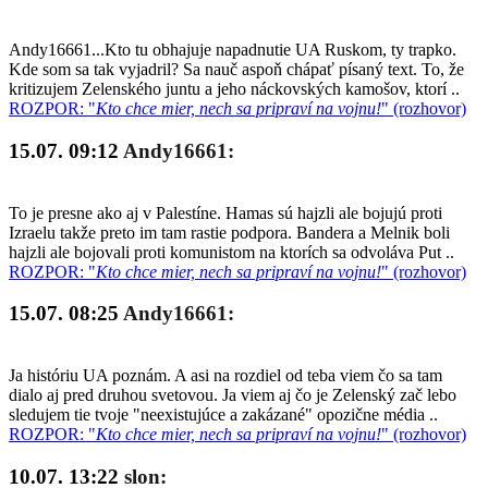
Andy16661...Kto tu obhajuje napadnutie UA Ruskom, ty trapko.
Kde som sa tak vyjadril? Sa nauč aspoň chápať písaný text. To, že
kritizujem Zelenského juntu a jeho náckovských kamošov, ktorí ..
ROZPOR: "
Kto chce mier, nech sa pripraví na vojnu!
" (rozhovor)
15.07. 09:12
Andy16661:
To je presne ako aj v Palestíne. Hamas sú hajzli ale bojujú proti
Izraelu takže preto im tam rastie podpora. Bandera a Melnik boli
hajzli ale bojovali proti komunistom na ktorích sa odvoláva Put ..
ROZPOR: "
Kto chce mier, nech sa pripraví na vojnu!
" (rozhovor)
15.07. 08:25
Andy16661:
Ja históriu UA poznám. A asi na rozdiel od teba viem čo sa tam
dialo aj pred druhou svetovou. Ja viem aj čo je Zelenský zač lebo
sledujem tie tvoje "neexistujúce a zakázané" opozične média ..
ROZPOR: "
Kto chce mier, nech sa pripraví na vojnu!
" (rozhovor)
10.07. 13:22
slon: