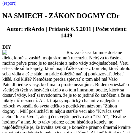
(report)
NA SMIECH - ZÁKON DOGMY CDr
Autor: rikArdo
| Pridané: 6.5.2011 | Počet videní:
1449
DIY
Raz za čas sa ku mne dostane
dielo, ktoré si zaslúži moju skromnú recenziu. Nebýva to často a
možno práve preto je to nadšenie z neho vždy zdvojnásobené. Veru
ešte stále sú tu kapely, ktoré majú ťažké srdce z bordelu, ktorý okolo
seba vidia a ešte stále im príde dôležité naň aj poukazovať. Jebať
klišé, aké klišé? Nemôžem predsa spievať o tom aké má Vašo
Patejdl riedke vlasy, keď ma to proste nezaujíma. Budem vrieskať o
všetkých tých svinstvách okolo a o tom hnusnom pocite, ktorý sa
dostaví vždy, keď si uvedomím, že je to to jediné čo zmôžem a že sa
nikdy nič nezmení. A tak traja sympatický chalani v najlepších
rokoch vypustili do sveta cdčko s poetickým názvom "Zákon
dogmy". Milí poslucháči tu nájdu staršie veci ako "Krváca svet"
alebo "Ide o život", ale aj čerstvejšie pečivo ako "D.I.Y", "Reálne
hodnoty" a iné. Je to taký prierez celou históriou kapely, no
najdôležitejšie je, že kvalita zvuku je konečne priamo úmerná kvalite
samotnej produkcie kapely a teda aj zaslúžená. Aj keď kritické uši si