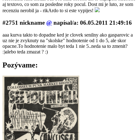
aj textovo, co som za posledne roky pocul. Dost mi je luto, ze som
recenziu nerobil ja - rikArdo to si este vypijes!
#2751 nickname
@
napí­sal/a: 06.05.2011 21:49:16
aaa kurva takto to dopadne ked je clovek senilny ako gasparovic a
uz nie je zvyknuty na "skolske" hodnotenie od 1 do 5, ale skor
opacne.To hodnotenie malo byt teda 1 nie 5..neda sa to zmenit?
:)alebo teda zmazat ? :)
Pozývame: