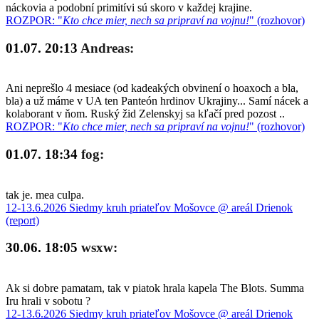
náckovia a podobní primitívi sú skoro v každej krajine.
ROZPOR: "
Kto chce mier, nech sa pripraví na vojnu!
" (rozhovor)
01.07. 20:13
Andreas:
Ani neprešlo 4 mesiace (od kadeakých obvinení o hoaxoch a bla,
bla) a už máme v UA ten Panteón hrdinov Ukrajiny... Samí nácek a
kolaborant v ňom. Ruský žid Zelenskyj sa kľačí pred pozost ..
ROZPOR: "
Kto chce mier, nech sa pripraví na vojnu!
" (rozhovor)
01.07. 18:34
fog:
tak je. mea culpa.
12-13.6.2026 Siedmy kruh priateľov Mošovce @ areál Drienok
(report)
30.06. 18:05
wsxw:
Ak si dobre pamatam, tak v piatok hrala kapela The Blots. Summa
Iru hrali v sobotu ?
12-13.6.2026 Siedmy kruh priateľov Mošovce @ areál Drienok