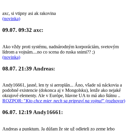
axc, si vtipny asi ak rakovina
(novinka)
09.07. 09:32
axc:
Ako vždy proti systému, nadnárodným korporáciám, svetovým
lídrom a vojnám....no co scena do ruska snimi?? ;)
(novinka)
08.07. 21:39
Andreas:
Andy16661, jasné, len ty si aeroplán... Áno, všade sú náckovia a
podobné existencie (dokonca aj v Mongolsku), lenže ako nejaké
okrajové elementy. Ale v Európe, hlavne UA to má ako štátnu ..
ROZPOR: "
Kto chce mier, nech sa pripraví na vojnu!
" (rozhovor)
06.07. 12:19
Andy16661:
Andreas a punktum. Ja dúfam že ste už odleteli zo zeme lebo