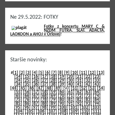
Ne 29.5.2022: FOTKY
Fotky z koncertu MARY C &
NZDM FUTRA, SLAT, ADACTA,
LAOKOON a AHOJ v Orlovej
!
Staršie novinky:
#
[1]
[2]
[3]
[4]
[5]
[6]
[7]
[8]
[9]
[10]
[11]
[12]
[13]
[14]
[15]
[16]
[17]
[18]
[19]
[20]
[21]
[22]
[23]
[24]
[25]
[26]
[27]
[28]
[29]
[30]
[31]
[32]
[33]
[34]
[35]
[36]
[37]
[38]
[39]
[40]
[41]
[42]
[43]
[44]
[45]
[46]
[47]
[48]
[49]
[50]
[51]
[52]
[53]
[54]
[55]
[56]
[57]
[58]
[59]
[60]
[61]
[62]
[63]
[64]
[65]
[66]
[67]
[68]
[69]
[70]
[71]
[72]
[73]
[74]
[75]
[76]
[77]
[78]
[79]
[80]
[81]
[82]
[83]
[84]
[85]
[86]
[87]
[88]
[89]
[90]
[91]
[92]
[93]
[94]
[95]
[96]
[97]
[98]
[99]
[100]
[101]
[102]
[103]
[104]
[105]
[106]
[107]
[108]
[109]
[110]
[111]