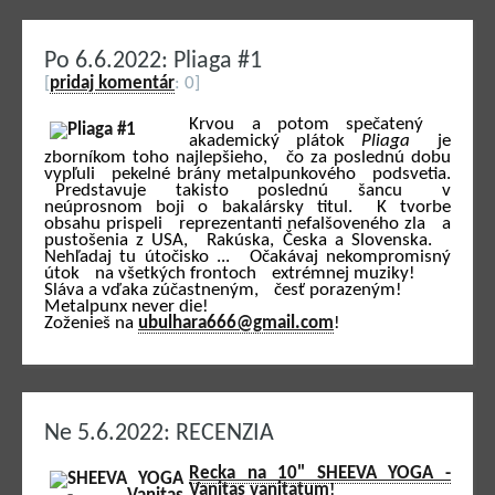
Po 6.6.2022: Pliaga #1
[
pridaj komentár
: 0]
Krvou a potom spečatený
akademický plátok
Pliaga
je
zborníkom toho najlepšieho, čo za poslednú dobu
vypľuli pekelné brány metalpunkového podsvetia.
Predstavuje takisto poslednú šancu v
neúprosnom boji o bakalársky titul. K tvorbe
obsahu prispeli reprezentanti nefalšoveného zla a
pustošenia z USA, Rakúska, Česka a Slovenska.
Nehľadaj tu útočisko ... Očakávaj nekompromisný
útok na všetkých frontoch extrémnej muziky!
Sláva a vďaka zúčastneným, česť porazeným!
Metalpunx never die!
Zoženieš na
ubulhara666@gmail.com
!
Ne 5.6.2022: RECENZIA
Recka na 10" SHEEVA YOGA -
Vanitas vanitatum
!