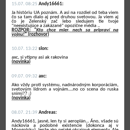
15.07. 08:25
Andy16661:
Ja históriu UA poznám. A asi na rozdiel od teba viem
čo sa tam dialo aj pred druhou svetovou. Ja viem aj
čo je Zelenský zač lebo sledujem tie tvoje
"neexistujúce a zakázané" opozične média ..
ROZPOR: "
Kto chce mier, nech sa pripraví na
vojnu!
" (rozhovor)
10.07. 13:22
slon:
axc, si vtipny asi ak rakovina
(novinka)
09.07. 09:32
axc:
Ako vždy proti systému, nadnárodným korporáciám,
svetovým lídrom a vojnám....no co scena do ruska
snimi?? ;)
(novinka)
08.07. 21:39
Andreas:
Andy16661, jasné, len ty si aeroplán... Áno, všade sú
náckovia a podobné existencie (dokonca aj v
Mongolsku), lenže ako nejaké okrajové elementy. Ale