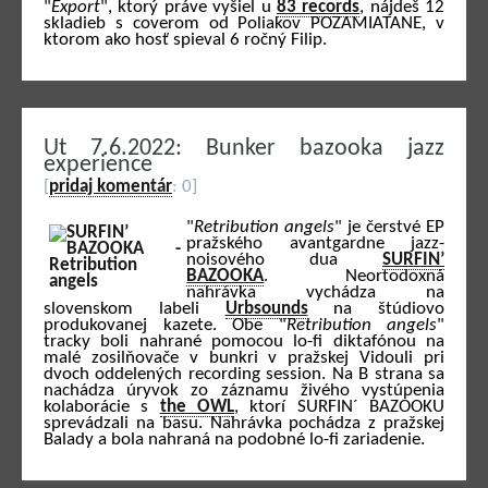
"
Export
", ktorý práve vyšiel u
83 records
, nájdeš 12
skladieb s coverom od Poliakov POZAMIATANE, v
ktorom ako hosť spieval 6 ročný Filip.
Ut 7.6.2022: Bunker bazooka jazz
experience
[
pridaj komentár
: 0]
"
Retribution angels
" je čerstvé EP
pražského avantgardne jazz-
noisového dua
SURFIN’
BAZOOKA
. Neortodoxná
nahrávka vychádza na
slovenskom labeli
Urbsounds
na štúdiovo
produkovanej kazete. Obe "
Retribution angels
"
tracky boli nahrané pomocou lo-fi diktafónou na
malé zosilňovače v bunkri v pražskej Vidouli pri
dvoch oddelených recording session. Na B strana sa
nachádza úryvok zo záznamu živého vystúpenia
kolaborácie s
the OWL
, ktorí SURFIN´ BAZOOKU
sprevádzali na basu. Nahrávka pochádza z pražskej
Balady a bola nahraná na podobné lo-fi zariadenie.