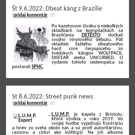
Št 9.6.2022: Dbeat käng z Brazílie
[
pridaj komentár
: 0]
Po kazetovom živáku a niekoľkých
skladbách na kompilačkách sa
Brazílčania
DETËSTO
dočkali
svojho vinylového debutu. Päť
skladieb ťažkého dbeatového
hard core čerpajúceho zo
švédskych kängov WOLFPACK,
DISFEAR alebo UNCURBED. O
vydanie tohoto sedempalca sa
postarali
SPHC
.
St 8.6.2022: Street punk news
[
pridaj komentár
: 0]
L.U.M.P.
je kapela z Bristolu,
ktorá vznikla v roku 2019. Vo
svojej hudbe vyjadrujú frustráciu
a hnev zo sveta okolo nás a sú proti autoritárstvu,
rasizmu a cirkvi ako inštitúcii. Na ich albume