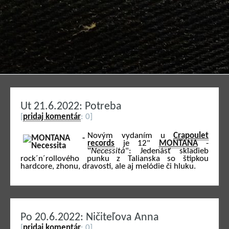
Ut 21.6.2022: Potreba
[
pridaj komentár
: 0]
Novým vydaním u
Crapoulet
records
je 12"
MONTANA
-
"
Necessità
": Jedenásť skladieb
rock´n´rollového punku z Talianska so štipkou
hardcore, zhonu, dravosti, ale aj melódie či hluku.
Po 20.6.2022: Ničiteľova Anna
[
pridaj komentár
: 0]