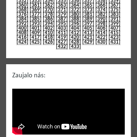
[352]
[353]
[354]
[355]
[356]
[357]
[358]
[359]
[360]
[361]
[362]
[363]
[364]
[365]
[366]
[367]
[368]
[369]
[370]
[371]
[372]
[373]
[374]
[375]
[376]
[377]
[378]
[379]
[380]
[381]
[382]
[383]
[384]
[385]
[386]
[387]
[388]
[389]
[390]
[391]
[392]
[393]
[394]
[395]
[396]
[397]
[398]
[399]
[400]
[401]
[402]
[403]
[404]
[405]
[406]
[407]
[408]
[409]
[410]
[411]
[412]
[413]
[414]
[415]
[416]
[417]
[418]
[419]
[420]
[421]
[422]
[423]
[424]
[425]
[426]
[427]
[428]
[429]
[430]
[431]
[432]
[433]
Zaujalo nás: