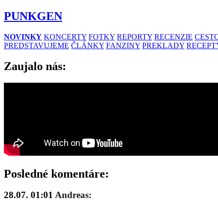
PUNKGEN
NOVINKY
KONCERTY
FOTKY
REPORTY
RECENZIE
CESTO
PREDSTAVUJEME
ČLÁNKY
FANZINY
PREKLADY
RECEPT
Zaujalo nás:
Posledné komentáre:
28.07. 01:01
Andreas: