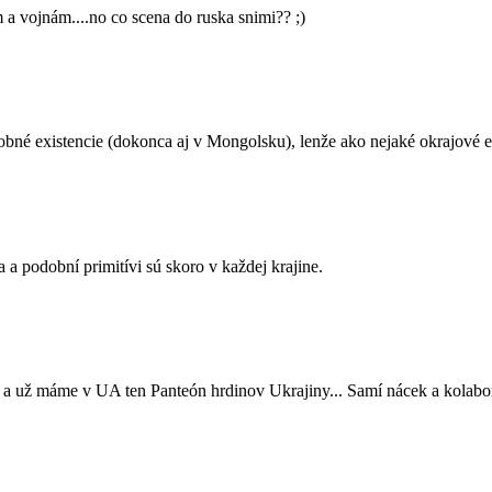
 vojnám....no co scena do ruska snimi?? ;)
dobné existencie (dokonca aj v Mongolsku), lenže ako nejaké okrajové e
 a podobní primitívi sú skoro v každej krajine.
 a už máme v UA ten Panteón hrdinov Ukrajiny... Samí nácek a kolabor