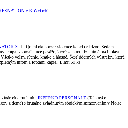
RESNATION v Košiciach
!
NATOR X
: Lili je mladá power violence kapela z Plzne. Sedem
ny tempa, spomaľujúce pasáže, ktoré sa lámu do ultimátnych blast
 Všetko veľmi rýchle, krátke a hlasné. Šesť úderných výstrelov, ktoré
pletným infom a fotkami kapiel. Limit 50 ks.
dzinárodnemu hluku
INFERNO PERSONALE
(Taliansko,
ngov z dema) s brutálne zvládnutým sónickým spracovaním v Noise