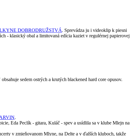
LKYNE DOBRODRUŽSTVÁ
. Sprevádza ju i videoklip k piesni
 - klasický obal a limitovaná edícia kaziet v regulérnej papierovej
" obsahuje sedem ostrých a krutých blackened hard core opusov.
MARVIN
.
icie, Eda Peclík - gitara, Kuláč - spev a usídlila sa v klube Mlejn na
oncerty v zmieňovanom Mlyne, na Delte a v ďalších kluboch, takže