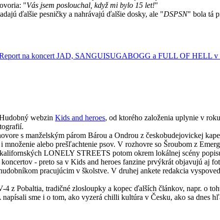
ovoria: "
Vás jsem poslouchal, když mi bylo 15 let!
"
adajú ďalšie pesničky a nahrávajú ďalšie dosky, ale "
DSPSN
" bola tá
Report na koncert JAD, SANGUISUGABOGG a FULL OF HELL v K
Hudobný webzin
Kids and heroes
, od ktorého založenia uplynie v ro
ografií.
 rozhovore s manželským párom Bárou a Ondrou z českobudejovickej 
ad i množenie alebo prešľachtenie psov. V rozhovre so Šroubom z Emerg
g z kalifornských LONELY STREETS potom okrem lokálnej scény popisuj
oncertov - preto sa v Kids and heroes fanzine prvýkrát objavujú aj fot
udobníkom pracujúcim v školstve. V druhej ankete redakcia vyspovedal
4 z Pobaltia, tradičné zlosloupky a kopec ďalších článkov, napr. o
písali sme i o tom, ako vyzerá chilli kultúra v Česku, ako sa dnes hľ