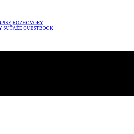
PISY
ROZHOVORY
Y
SÚŤAŽE
GUESTBOOK