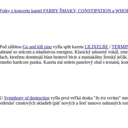
Fotky z koncertu kapiel FARBY ŠMAKY, CONSTIPATION a WHO
Pod záštitou
Go and kill zinu
vyšla split kazeta
LILIXELBE
/
TERMI
zahrané so srdcom a mladistvou energiou. Klasický udusený vokál, zme
ýplach, ktorému dominujú blast beatové bicie a maniakálny ženský ječák.
rémneho hardcore punku. Kazeta má sedem panelový obal s textami, kom
U
Symphony of destruction
vyšla prvá veľká doska "
In ira veritas
" me
denásť crustových skladieb (päť nových a šesť nanovo nahraných so