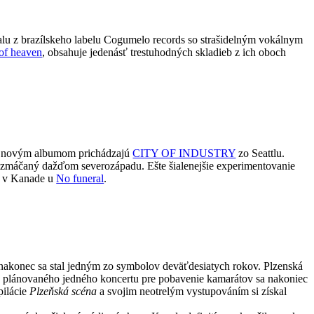
alu z brazílskeho labelu Cogumelo records so strašidelným vokálnym
 of heaven
, obsahuje jedenásť trestuhodných skladieb z ich oboch
 novým albumom prichádzajú
CITY OF INDUSTRY
zo Seattlu.
 zmáčaný dažďom severozápadu. Ešte šialenejšie experimentovanie
la v Kanade u
No funeral
.
nakonec sa stal jedným zo symbolov deväťdesiatych rokov. Plzenská
novaného jedného koncertu pre pobavenie kamarátov sa nakoniec
pilácie
Plzeňská scéna
a svojim neotrelým vystupováním si získal