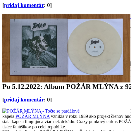
[
pridaj komentár
: 0]
Po 5.12.2022: Album POŽÁR MLÝNA z 92 
[
pridaj komentár
: 0]
kapela
POŽÁR MLÝNA
vznikla v roku 1989 ako projekt členov
stala kapela fungujúca viac než dekádu. Crazy punkový cirkus PO
tisíce fanúšikov po celej republike.