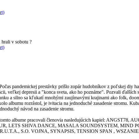
rt)
hrali v sobotu ?
rt)
Počas pandemickej prestávky prišlo zopár hudobníkov z poľskej diy h
lácii, veľkej depresii a "konca sveta, ako ho poznáme". Pozvali ďalších
u a silno sa kľukatí mnohými zaujímavými krajinami ako folk, doom, a
olo albumu rozrástol, je ivitacia na jednoduché zasadenie stromu. Kuba a
 jednoduchý návod na zasadenie stromu.
 by na tomto albume pracovali členovia nasledujúcich kapiel:
, LETS SHIVA DANCE, MASALA SOUNDSYSTEM, MIND POL
U.T.A., S.O. VOJNA, SYNAPSIS, TENSION SPAN , WSZANI