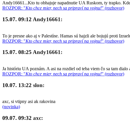
Andy16661...Kto tu obhajuje napadnutie UA Ruskom, ty trapko. Kde so
ROZPOR: "
Kto chce mier, nech sa pripraví na vojnu!
" (rozhovor)
15.07. 09:12
Andy16661:
To je presne ako aj v Palestíne. Hamas sú hajzli ale bojujú proti Izrae
ROZPOR: "
Kto chce mier, nech sa pripraví na vojnu!
" (rozhovor)
15.07. 08:25
Andy16661:
Ja históriu UA poznám. A asi na rozdiel od teba viem čo sa tam dialo 
ROZPOR: "
Kto chce mier, nech sa pripraví na vojnu!
" (rozhovor)
10.07. 13:22
slon:
axc, si vtipny asi ak rakovina
(novinka)
09.07. 09:32
axc: