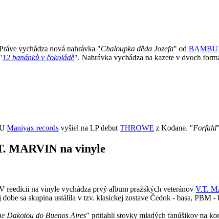
Práve vychádza nová nahrávka "
Chaloupka děda Jozefa
" od
BAMBU
"
12 banánků v čokoládě
". Nahrávka vychádza na kazete v dvoch formách
U
Maniyax records
vyšiel na LP debut
THROWE
z Kodane. "
Forfald
.T. MARVIN na vinyle
V reedícii na vinyle vychádza prvý album pražských veteránov
V.T. 
 dobe sa skupina ustálila v tzv. klasickej zostave Čedok - basa, PBM - b
me Dakotou do Buenos Aires
" pritiahli stovky mladých fanúšikov na k