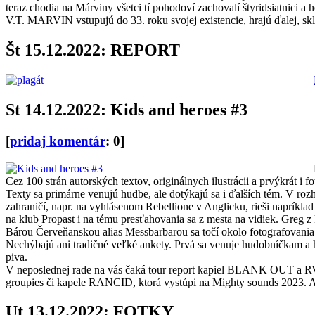
teraz chodia na Márviny všetci tí pohodoví zachovalí štyridsiatnici a h
V.T. MARVIN vstupujú do 33. roku svojej existencie, hrajú ďalej, skl
Št 15.12.2022: REPORT
St 14.12.2022: Kids and heroes #3
[
pridaj komentár
: 0]
Cez 100 strán autorských textov, originálnych ilustrácii a prvýkrát i fot
Texty sa primárne venujú hudbe, ale dotýkajú sa i ďalších tém. V
zahraničí, napr. na vyhlásenom Rebellione v Anglicku, rieši napríkl
na klub Propast i na tému presťahovania sa z mesta na vidiek. Gre
Bárou Červeňanskou alias Messbarbarou sa točí okolo fotografovania k
Nechýbajú ani tradičné veľké ankety. Prvá sa venuje hudobníčkam a h
piva.
V neposlednej rade na vás čaká tour report kapiel BLANK OUT a RV-
groupies či kapele RANCID, ktorá vystúpi na Mighty sounds 2023. A na
Ut 13.12.2022: FOTKY