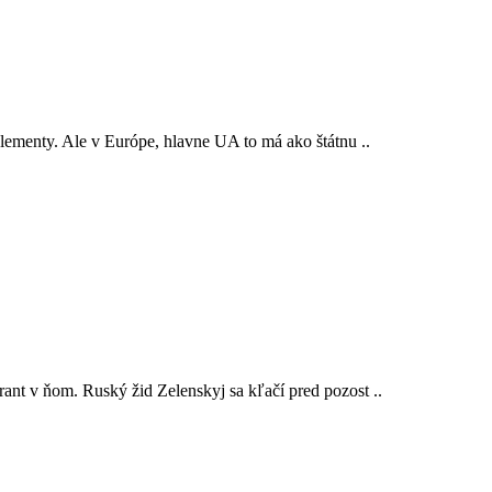
lementy. Ale v Európe, hlavne UA to má ako štátnu ..
ant v ňom. Ruský žid Zelenskyj sa kľačí pred pozost ..