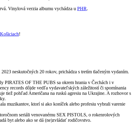
 prvá. Vinylová verzia albumu vychádza u
PHR
.
ošiciach
!
ku 2023 neskutočných 20 rokov, prichádza s tretím tlačeným vydaním.
kapely PIRATES OF THE PUBS sa okrem hrania v Čechách i v
ency records dôjde vedľa vydavateľských záležitostí či spomínania
e tiež pohľad Američana na ruskú agresiu na Ukrajine. A rozhovor s
ky.
a muzikantov, ktorí si ako koníček alebo profesiu vybrali varenie
 tohtoročnom seriáli venovanému SEX PISTOLS, o rokenrolových
adá byt alebo ako se dá (ne)zvládať rodičovstvo.