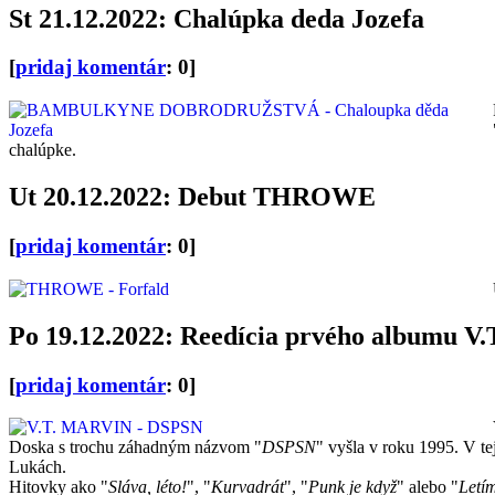
St 21.12.2022: Chalúpka deda Jozefa
[
pridaj komentár
: 0]
chalúpke.
Ut 20.12.2022: Debut THROWE
[
pridaj komentár
: 0]
Po 19.12.2022: Reedícia prvého albumu V
[
pridaj komentár
: 0]
Doska s trochu záhadným názvom "
DSPSN
" vyšla v roku 1995. V tej
Lukách.
Hitovky ako "
Sláva, léto!
", "
Kurvadrát
", "
Punk je když
" alebo "
Letí