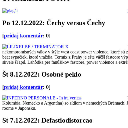
Po 12.12.2022: Čechy versus Čechy
[
pridaj komentár
: 0]
nekompromisných válov v štýle west coast power violence, ktoré sú 
beat sypačiek, ktoré vraždia. Termix z Prahy je ešte väčší fastcore v
skvele šľapú. Lahôdka pre fanúšikov fastcore, power violence a ext
Št 8.12.2022: Osobné peklo
[
pridaj komentár
: 0]
Kolumbia, Nemecko a Argentína) so sídlom v nemeckých Brémach. Je
roome v Japonsku.
St 7.12.2022: Defastiodistorcao