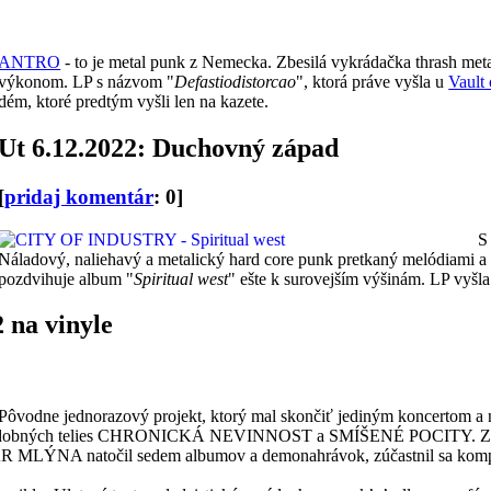
ANTRO
- to je metal punk z Nemecka. Zbesilá vykrádačka thrash met
výkonom. LP s názvom "
Defastiodistorcao
", ktorá práve vyšla u
Vault
dém, ktoré predtým vyšli len na kazete.
Ut 6.12.2022: Duchovný západ
[
pridaj komentár
: 0]
S
Náladový, naliehavý a metalický hard core punk pretkaný melódiami a
pozdvihuje album "
Spiritual west
" ešte k surovejším výšinám. LP vyš
na vinyle
Pôvodne jednorazový projekt, ktorý mal skončiť jediným koncertom a 
 hudobných telies CHRONICKÁ NEVINNOST a SMÍŠENÉ POCITY. Z plá
ŽÁR MLÝNA natočil sedem albumov a demonahrávok, zúčastnil sa kom