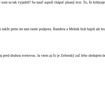
m sa tak vyjadril? Sa nauč aspoň chápať písaný text. To, že kritizuj
lu takže preto im tam rastie podpora. Bandera a Melnik boli hajzli ale b
aj pred druhou svetovou. Ja viem aj čo je Zelenský zač lebo sledujem ti