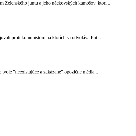
em Zelenského juntu a jeho náckovských kamošov, ktorí ..
ojovali proti komunistom na ktorích sa odvoláva Put ..
e tvoje "neexistujúce a zakázané" opozične média ..