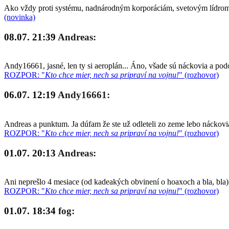
Ako vždy proti systému, nadnárodným korporáciám, svetovým lídrom a
(novinka)
08.07. 21:39
Andreas:
Andy16661, jasné, len ty si aeroplán... Áno, všade sú náckovia a po
ROZPOR: "
Kto chce mier, nech sa pripraví na vojnu!
" (rozhovor)
06.07. 12:19
Andy16661:
Andreas a punktum. Ja dúfam že ste už odleteli zo zeme lebo náckovia
ROZPOR: "
Kto chce mier, nech sa pripraví na vojnu!
" (rozhovor)
01.07. 20:13
Andreas:
Ani neprešlo 4 mesiace (od kadeakých obvinení o hoaxoch a bla, bla)
ROZPOR: "
Kto chce mier, nech sa pripraví na vojnu!
" (rozhovor)
01.07. 18:34
fog: