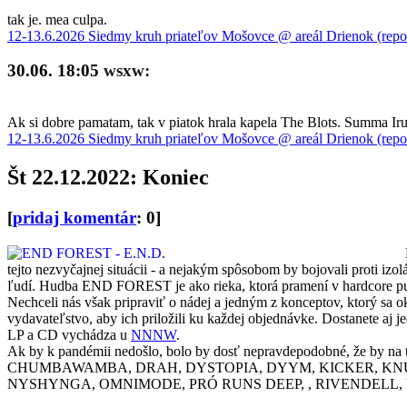
tak je. mea culpa.
12-13.6.2026 Siedmy kruh priateľov Mošovce @ areál Drienok (repo
30.06. 18:05
wsxw:
Ak si dobre pamatam, tak v piatok hrala kapela The Blots. Summa Iru 
12-13.6.2026 Siedmy kruh priateľov Mošovce @ areál Drienok (repo
Št 22.12.2022: Koniec
[
pridaj komentár
: 0]
tejto nezvyčajnej situácii - a nejakým spôsobom by bojovali proti izo
ľudí. Hudba END FOREST je ako rieka, ktorá pramení v hardcore punk
Nechceli nás však pripraviť o nádej a jedným z konceptov, ktorý sa ok
vydavateľstvo, aby ich priložili ku každej objednávke. Dostanete aj
LP a CD vychádza u
NNNW
.
Ak by k pandémii nedošlo, bolo by dosť nepravdepodobné, že
CHUMBAWAMBA, DRAH, DYSTOPIA, DYYM, KICKER, KNUR
NYSHYNGA, OMNIMODE, PRÓ RUNS DEEP, , RIVENDELL, R.