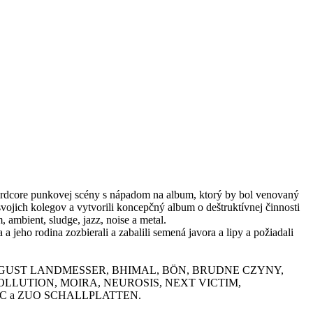
ardcore punkovej scény s nápadom na album, ktorý by bol venovaný
 svojich kolegov a vytvorili koncepčný album o deštruktívnej činnosti
mbient, sludge, jazz, noise a metal.
 jeho rodina zozbierali a zabalili semená javora a lipy a požiadali
 ANGST78, AUGUST LANDMESSER, BHIMAL, BÖN, BRUDNE CZYNY,
LUTION, MOIRA, NEUROSIS, NEXT VICTIM,
EC a ZUO SCHALLPLATTEN.