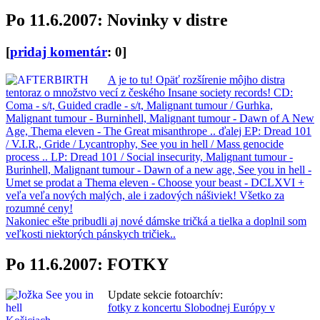
Po 11.6.2007: Novinky v distre
[
pridaj komentár
: 0]
A je to tu! Opäť rozšírenie môjho distra
tentoraz o množstvo vecí z českého Insane society records! CD:
Coma - s/t, Guided cradle - s/t, Malignant tumour / Gurhka,
Malignant tumour - Burninhell, Malignant tumour - Dawn of A New
Age, Thema eleven - The Great misanthrope .. ďalej EP: Dread 101
/ V.I.R., Gride / Lycantrophy, See you in hell / Mass genocide
process .. LP: Dread 101 / Social insecurity, Malignant tumour -
Burinhell, Malignant tumour - Dawn of a new age, See you in hell -
Umet se prodat a Thema eleven - Choose your beast - DCLXVI +
veľa veľa nových malých, ale i zadových nášiviek! Všetko za
rozumné ceny!
Nakoniec ešte pribudli aj nové dámske tričká a tielka a doplnil som
veľkosti niektorých pánskych tričiek..
Po 11.6.2007: FOTKY
Update sekcie fotoarchív:
fotky z koncertu Slobodnej Európy v