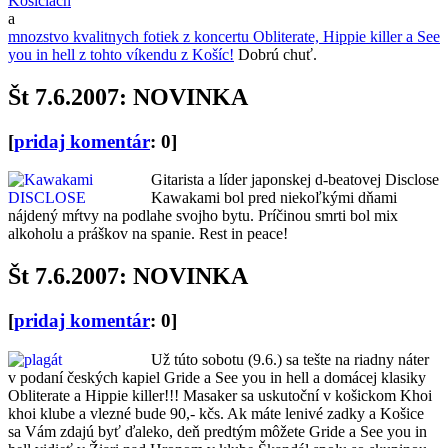
Košiciach
a
mnozstvo kvalitnych fotiek z koncertu Obliterate, Hippie killer a See
you in hell z tohto víkendu z Košíc!
Dobrú chuť.
Št 7.6.2007: NOVINKA
[
pridaj komentár
: 0]
Gitarista a líder japonskej d-beatovej Disclose
Kawakami bol pred niekoľkými dňami
nájdený mŕtvy na podlahe svojho bytu. Príčinou smrti bol mix
alkoholu a práškov na spanie. Rest in peace!
Št 7.6.2007: NOVINKA
[
pridaj komentár
: 0]
Už túto sobotu (9.6.) sa tešte na riadny náter
v podaní českých kapiel Gride a See you in hell a domácej klasiky
Obliterate a Hippie killer!!! Masaker sa uskutoční v košickom Khoi
khoi klube a vlezné bude 90,- kčs. Ak máte lenivé zadky a Košice
sa Vám zdajú byť ďaleko, deň predtým môžete Gride a See you in