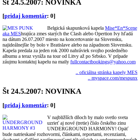
Št 24.5.2007: NOVINKA
[
pridaj komentár
: 0]
Belgická skapunková kapela
Mise*En*Scene
aka MES
hrajúca zmes starých the Clash alebo Opertion Ivy hľadá
na dátum 26.07.2007 miesto na koncertovanie na Slovensku,
najideálnejšie by bolo v Bratislave alebo na západnom Slovensku.
Kapela predala za jeden rok 2000 nahráviek svojho posledného
albumu a teraz vyráža na tour od Litvy až po Srbsko. V prípade
záujmu kontaktuj kapelu na maily
fullcontactbookings@yahoo.com
.. oficiálna stránka kapely MES
.. myspace.com/mespunx
Št 24.5.2007: NOVINKA
[
pridaj komentár
: 0]
V najbližších dňoch by malo svetlo sveta
uzrieť aj nové (tretie) číslo českého zinu
UNDERGROUND HARMONY! Opäť
bude natrieskané rozhovormi, článkami, reportami, recenziami,
úvahami a ďalšími zaujímavosťami týkajúcich sa undergroundových