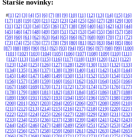
Staršie novinky:
#
[1]
[2]
[3]
[4]
[5]
[6]
[7]
[8]
[9]
[10]
[11]
[12]
[13]
[14]
[15]
[16]
[17]
[18]
[19]
[20]
[21]
[22]
[23]
[24]
[25]
[26]
[27]
[28]
[29]
[30]
[31]
[32]
[33]
[34]
[35]
[36]
[37]
[38]
[39]
[40]
[41]
[42]
[43]
[44]
[45]
[46]
[47]
[48]
[49]
[50]
[51]
[52]
[53]
[54]
[55]
[56]
[57]
[58]
[59]
[60]
[61]
[62]
[63]
[64]
[65]
[66]
[67]
[68]
[69]
[70]
[71]
[72]
[73]
[74]
[75]
[76]
[77]
[78]
[79]
[80]
[81]
[82]
[83]
[84]
[85]
[86]
[87]
[88]
[89]
[90]
[91]
[92]
[93]
[94]
[95]
[96]
[97]
[98]
[99]
[100]
[101]
[102]
[103]
[104]
[105]
[106]
[107]
[108]
[109]
[110]
[111]
[112]
[113]
[114]
[115]
[116]
[117]
[118]
[119]
[120]
[121]
[122]
[123]
[124]
[125]
[126]
[127]
[128]
[129]
[130]
[131]
[132]
[133]
[134]
[135]
[136]
[137]
[138]
[139]
[140]
[141]
[142]
[143]
[144]
[145]
[146]
[147]
[148]
[149]
[150]
[151]
[152]
[153]
[154]
[155]
[156]
[157]
[158]
[159]
[160]
[161]
[162]
[163]
[164]
[165]
[166]
[167]
[168]
[169]
[170]
[171]
[172]
[173]
[174]
[175]
[176]
[177]
[178]
[179]
[180]
[181]
[182]
[183]
[184]
[185]
[186]
[187]
[188]
[189]
[190]
[191]
[192]
[193]
[194]
[195]
[196]
[197]
[198]
[199]
[200]
[201]
[202]
[203]
[204]
[205]
[206]
[207]
[208]
[209]
[210]
[211]
[212]
[213]
[214]
[215]
[216]
[217]
[218]
[219]
[220]
[221]
[222]
[223]
[224]
[225]
[226]
[227]
[228]
[229]
[230]
[231]
[232]
[233]
[234]
[235]
[236]
[237]
[238]
[239]
[240]
[241]
[242]
[243]
[244]
[245]
[246]
[247]
[248]
[249]
[250]
[251]
[252]
[253]
[254]
[255]
[256]
[257]
[258]
[259]
[260]
[261]
[262]
[263]
[264]
[265]
[266]
[267]
[268]
[269]
[270]
[271]
[272]
[273]
[274]
[275]
[276]