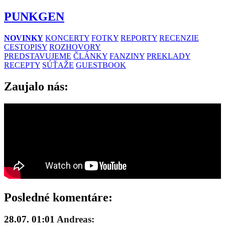
PUNKGEN
NOVINKY
KONCERTY
FOTKY
REPORTY
RECENZIE
CESTOPISY
ROZHOVORY
PREDSTAVUJEME
ČLÁNKY
FANZINY
PREKLADY
RECEPTY
SÚŤAŽE
GUESTBOOK
Zaujalo nás:
Posledné komentáre:
28.07. 01:01
Andreas: