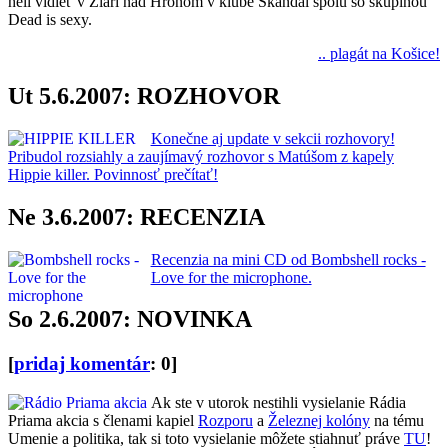
hell vidieť v Žiari nad Hronom v klube Škandál spolu so skupinou
Dead is sexy.
.. plagát na Košice!
Ut 5.6.2007: ROZHOVOR
Konečne aj update v sekcii rozhovory!
Pribudol rozsiahly a zaujímavý rozhovor s Matúšom z kapely
Hippie killer. Povinnosť prečítať!
Ne 3.6.2007: RECENZIA
Recenzia na mini CD od Bombshell rocks -
Love for the microphone.
So 2.6.2007: NOVINKA
[
pridaj komentár
: 0]
Ak ste v utorok nestihli vysielanie Rádia
Priama akcia s členami kapiel
Rozporu
a
Železnej kolóny
na tému
Umenie a politika, tak si toto vysielanie môžete stiahnuť práve
TU
!