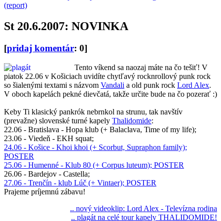
(report)
St 20.6.2007: NOVINKA
[
pridaj komentár
: 0]
Tento víkend sa naozaj máte na čo tešiť! V
piatok 22.06 v Košiciach uvidíte chytľavý rocknrollový punk rock
so šialenými textami s názvom
Vandali
a old punk rock
Lord Alex
.
V oboch kapelách pekné dievčatá, takže určite bude na čo pozerať :)
Keby Ti klasický pankrók nebrnkol na strunu, tak navštív
(prevažne) slovenské turné kapely
Thalidomide
:
22.06 - Bratislava - Hopa klub (+ Balaclava, Time of my life);
23.06 - Viedeň - EKH squat;
24.06 - Košice - Khoi khoi (+ Scorbut, Supraphon family);
POSTER
25.06 - Humenné - Klub 80 (+ Corpus luteum); POSTER
26.06 - Bardejov - Castella;
27.06 - Trenčín - klub Lúč (+ Vintaer); POSTER
Prajeme príjemnú zábavu!
.. nový videoklip: Lord Alex - Televízna rodina
.. plagát na celé tour kapely THALIDOMIDE!