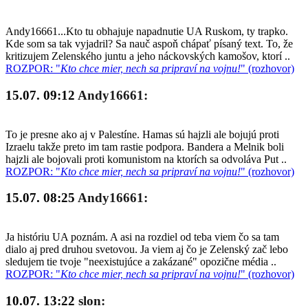
Andy16661...Kto tu obhajuje napadnutie UA Ruskom, ty trapko.
Kde som sa tak vyjadril? Sa nauč aspoň chápať písaný text. To, že
kritizujem Zelenského juntu a jeho náckovských kamošov, ktorí ..
ROZPOR: "
Kto chce mier, nech sa pripraví na vojnu!
" (rozhovor)
15.07. 09:12
Andy16661:
To je presne ako aj v Palestíne. Hamas sú hajzli ale bojujú proti
Izraelu takže preto im tam rastie podpora. Bandera a Melnik boli
hajzli ale bojovali proti komunistom na ktorích sa odvoláva Put ..
ROZPOR: "
Kto chce mier, nech sa pripraví na vojnu!
" (rozhovor)
15.07. 08:25
Andy16661:
Ja históriu UA poznám. A asi na rozdiel od teba viem čo sa tam
dialo aj pred druhou svetovou. Ja viem aj čo je Zelenský zač lebo
sledujem tie tvoje "neexistujúce a zakázané" opozične média ..
ROZPOR: "
Kto chce mier, nech sa pripraví na vojnu!
" (rozhovor)
10.07. 13:22
slon: