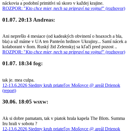
náckovia a podobní primitívi sú skoro v každej krajine.
ROZPOR: "
Kto chce mier, nech sa pripraví na vojnu!
" (rozhovor)
01.07. 20:13
Andreas:
Ani neprešlo 4 mesiace (od kadeakých obvinení o hoaxoch a bla,
bla) a už máme v UA ten Panteón hrdinov Ukrajiny... Samí nácek a
kolaborant v ňom. Ruský žid Zelenskyj sa kľačí pred pozost ..
ROZPOR: "
Kto chce mier, nech sa pripraví na vojnu!
" (rozhovor)
01.07. 18:34
fog:
tak je. mea culpa.
12-13.6.2026 Siedmy kruh priateľov Mošovce @ areál Drienok
(report)
30.06. 18:05
wsxw:
Ak si dobre pamatam, tak v piatok hrala kapela The Blots. Summa
Iru hrali v sobotu ?
12-13.6.2026 Siedmy kruh priateľov Mošovce @ areál Drienok