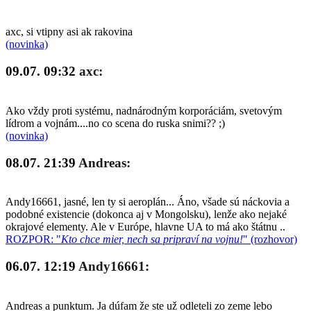
axc, si vtipny asi ak rakovina
(novinka)
09.07. 09:32
axc:
Ako vždy proti systému, nadnárodným korporáciám, svetovým
lídrom a vojnám....no co scena do ruska snimi?? ;)
(novinka)
08.07. 21:39
Andreas:
Andy16661, jasné, len ty si aeroplán... Áno, všade sú náckovia a
podobné existencie (dokonca aj v Mongolsku), lenže ako nejaké
okrajové elementy. Ale v Európe, hlavne UA to má ako štátnu ..
ROZPOR: "
Kto chce mier, nech sa pripraví na vojnu!
" (rozhovor)
06.07. 12:19
Andy16661:
Andreas a punktum. Ja dúfam že ste už odleteli zo zeme lebo