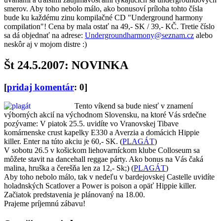
smerov. Aby toho nebolo málo, ako bonusoví príloha tohto čísla
bude ku každému zinu kompilačné CD "Underground harmony
compilation"! Cena by mala ostať na 49,- SK / 39,- KČ. Tretie číslo
sa dá objednať na adrese:
Undergroundharmony@seznam.cz
alebo
neskôr aj v mojom distre :)
Št 24.5.2007: NOVINKA
[
pridaj komentár
: 0]
Tento víkend sa bude niesť v znamení
výborných akcií na východnom Slovensku, na ktoré Vás srdečne
pozývame: V piatok 25.5. uvidíte vo Vranovskej Tibave
komárnenske crust kapelky E330 a Averzia a domácich Hippie
killer. Enter na túto akciu je 60,- SK. (
PLAGÁT
)
V sobotu 26.5 v košickom liehovarníckom klube Colloseum sa
môžete stavit na dancehall reggae párty. Ako bonus na Vás čaká
malina, hruška a čerešňa len za 12,- Sk;) (
PLAGÁT
)
Aby toho nebolo málo, tak v nedeľu v bardejovskej Castelle uvidíte
holadnských Scatlover a Power is poison a opäť Hippie killer.
Začiatok predstavenia je plánovaný na 18.00.
Prajeme príjemnú zábavu!