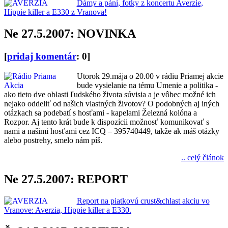
Dámy a páni, fotky z koncertu Averzie,
Hippie killer a E330 z Vranova!
Ne 27.5.2007: NOVINKA
[
pridaj komentár
: 0]
Utorok 29.mája o 20.00 v rádiu Priamej akcie
bude vysielanie na tému Umenie a politika -
ako tieto dve oblasti ľudského života súvisia a je vôbec možné ich
nejako oddeliť od našich vlastných životov? O podobných aj iných
otázkach sa podebatí s hosťami - kapelami Železná kolóna a
Rozpor. Aj tento krát bude k dispozícii možnosť komunikovať s
nami a našimi hosťami cez ICQ – 395740449, takže ak máš otázky
alebo postrehy, smelo nám píš.
.. celý článok
Ne 27.5.2007: REPORT
Report na piatkovú crust&chlast akciu vo
Vranove: Averzia, Hippie killer a E330.