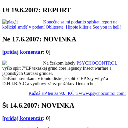
Ut 19.6.2007: REPORT
Konečne sa mi podarilo spískať report na
košickú smršť v podaní Obliterate, Hippie killer a See you in hell!
Ne 17.6.2007: NOVINKA
[
pridaj komentár
: 0]
Na českom labely
PSYCHOCONTROL
vyšlo split 7"EP texaskej grind core legendy Insect warfare a
japonských Carcass grinder.
Ďalšími novinkami v tomto distre je split 7"EP Say why? a
D.H.I.B.A.C a vynilový zárez pražákov Demarche.
Každá EP len za 90,- KČ u www.psychocontrol.com!
Št 14.6.2007: NOVINKA
[
pridaj komentár
: 0]