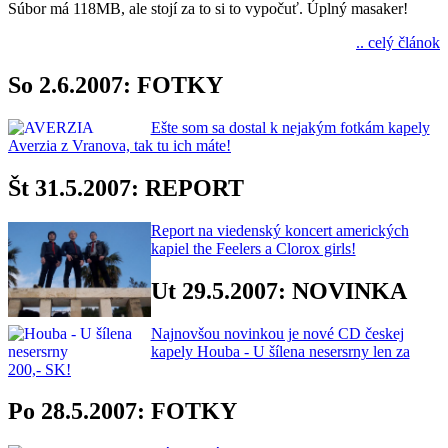
Súbor má 118MB, ale stojí za to si to vypočuť. Úplný masaker!
.. celý článok
So 2.6.2007: FOTKY
Ešte som sa dostal k nejakým fotkám kapely
Averzia z Vranova, tak tu ich máte!
Št 31.5.2007: REPORT
Report na viedenský koncert amerických
kapiel the Feelers a Clorox girls!
Ut 29.5.2007: NOVINKA
Najnovšou novinkou je nové CD českej
kapely Houba - U šílena nesersrny len za
200,- SK!
Po 28.5.2007: FOTKY