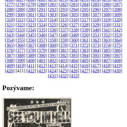
[277]
[278]
[279]
[280]
[281]
[282]
[283]
[284]
[285]
[286]
[287]
[288]
[289]
[290]
[291]
[292]
[293]
[294]
[295]
[296]
[297]
[298]
[299]
[300]
[301]
[302]
[303]
[304]
[305]
[306]
[307]
[308]
[309]
[310]
[311]
[312]
[313]
[314]
[315]
[316]
[317]
[318]
[319]
[320]
[321]
[322]
[323]
[324]
[325]
[326]
[327]
[328]
[329]
[330]
[331]
[332]
[333]
[334]
[335]
[336]
[337]
[338]
[339]
[340]
[341]
[342]
[343]
[344]
[345]
[346]
[347]
[348]
[349]
[350]
[351]
[352]
[353]
[354]
[355]
[356]
[357]
[358]
[359]
[360]
[361]
[362]
[363]
[364]
[365]
[366]
[367]
[368]
[369]
[370]
[371]
[372]
[373]
[374]
[375]
[376]
[377]
[378]
[379]
[380]
[381]
[382]
[383]
[384]
[385]
[386]
[387]
[388]
[389]
[390]
[391]
[392]
[393]
[394]
[395]
[396]
[397]
[398]
[399]
[400]
[401]
[402]
[403]
[404]
[405]
[406]
[407]
[408]
[409]
[410]
[411]
[412]
[413]
[414]
[415]
[416]
[417]
[418]
[419]
[420]
[421]
[422]
[423]
[424]
[425]
[426]
[427]
[428]
[429]
[430]
[431]
[432]
[433]
Pozývame: