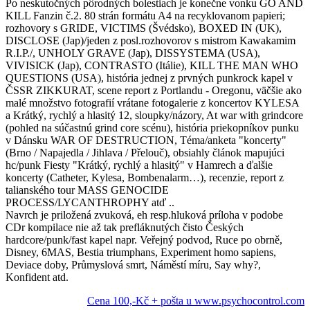
Po neskutočných pôrodných bolestiach je konečne vonku GO AND
KILL Fanzin č.2. 80 strán formátu A4 na recyklovanom papieri;
rozhovory s GRIDE, VICTIMS (Švédsko), BOXED IN (UK),
DISCLOSE (Jap)/jeden z posl.rozhovorov s mistrom Kawakamim
R.I.P./, UNHOLY GRAVE (Jap), DISSYSTEMA (USA),
VIVISICK (Jap), CONTRASTO (Itálie), KILL THE MAN WHO
QUESTIONS (USA), história jednej z prvných punkrock kapel v
ČSSR ZIKKURAT, scene report z Portlandu - Oregonu, väčšie ako
malé množstvo fotografií vrátane fotogalerie z koncertov KYLESA
a Krátký, rychlý a hlasitý 12, sloupky/názory, At war with grindcore
(pohled na súčastnú grind core scénu), história priekopníkov punku
v Dánsku WAR OF DESTRUCTION, Téma/anketa "koncerty"
(Brno / Napajedla / Jihlava / Přelouč), obsiahly článok mapujúci
hc/punk Fiesty "Krátký, rychlý a hlasitý" v Hamrech a ďalšie
koncerty (Catheter, Kylesa, Bombenalarm…), recenzie, report z
talianského tour MASS GENOCIDE
PROCESS/LYCANTHROPHY atď ..
Navrch je priložená zvuková, eh resp.hluková príloha v podobe
CDr kompilace nie až tak prefláknutých čisto Českých
hardcore/punk/fast kapel napr. Veřejný podvod, Ruce po obrně,
Disney, 6MAS, Bestia triumphans, Experiment homo sapiens,
Deviace doby, Průmyslová smrt, Náměstí míru, Say why?,
Konfident atd.
Cena 100,-Kč + pošta u www.psychocontrol.com