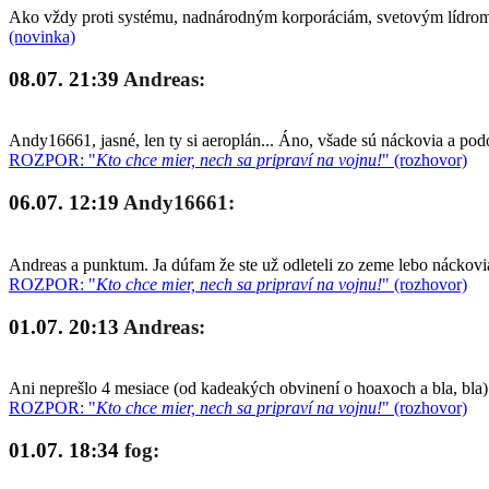
Ako vždy proti systému, nadnárodným korporáciám, svetovým lídrom a
(novinka)
08.07. 21:39
Andreas:
Andy16661, jasné, len ty si aeroplán... Áno, všade sú náckovia a po
ROZPOR: "
Kto chce mier, nech sa pripraví na vojnu!
" (rozhovor)
06.07. 12:19
Andy16661:
Andreas a punktum. Ja dúfam že ste už odleteli zo zeme lebo náckovia
ROZPOR: "
Kto chce mier, nech sa pripraví na vojnu!
" (rozhovor)
01.07. 20:13
Andreas:
Ani neprešlo 4 mesiace (od kadeakých obvinení o hoaxoch a bla, bla)
ROZPOR: "
Kto chce mier, nech sa pripraví na vojnu!
" (rozhovor)
01.07. 18:34
fog: