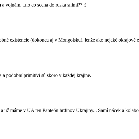
 vojnám....no co scena do ruska snimi?? ;)
dobné existencie (dokonca aj v Mongolsku), lenže ako nejaké okrajové e
 a podobní primitívi sú skoro v každej krajine.
 a už máme v UA ten Panteón hrdinov Ukrajiny... Samí nácek a kolabor