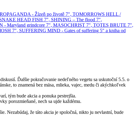
, PROPAGANDA - Žízeň po životě 7", TOMORROWS HELL /
NAKE HEAD FISH 7", SHINING – The flood 7",
Maryland grindcore 7", MASOCHRIST 7", TOTES BRUTE 7",
, SUFFERING MIND - Gates of suffering 5" a kniha od
 diskusií. Ďalšie pokračovanie nedeľného vegetu sa uskutoční 5.5. o
egánske, to znamená bez mäsa, mlieka, vajec, medu či akýchkoľvek
varí, tým bude akcia a ponuka pestrejšia.
rovky porozmieňané, nech sa ujde každému.
ie. Nezabúdaj, že táto akcia je spoločná, nikto ju nevlastní, bude