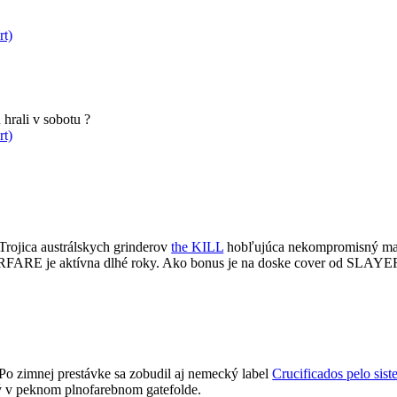
rt)
hrali v sobotu ?
rt)
Trojica austrálskych grinderov
the KILL
hobľujúca nekompromisný mas
RE je aktívna dlhé roky. Ako bonus je na doske cover od SLAYER. 
Po zimnej prestávke sa zobudil aj nemecký label
Crucificados pelo sis
ý v peknom plnofarebnom gatefolde.