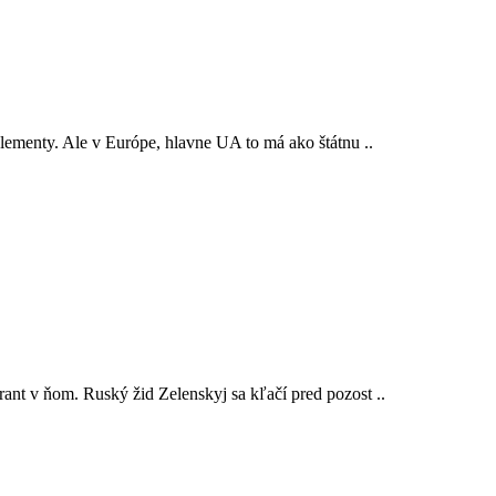
lementy. Ale v Európe, hlavne UA to má ako štátnu ..
ant v ňom. Ruský žid Zelenskyj sa kľačí pred pozost ..