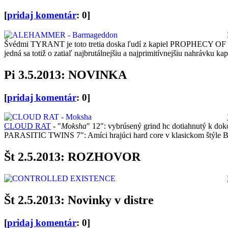
[
pridaj komentár
: 0]
Švédmi TYRANT je toto tretia doska ľudí z kapiel PROPH
jedná sa totiž o zatiaľ najbrutálnejšiu a najprimitívnejšiu nahrávku ka
Pi 3.5.2013: NOVINKA
[
pridaj komentár
: 0]
CLOUD RAT
- "
Moksha
" 12": vybrúsený grind hc dotiahnutý k dok
PARASITIC TWINS 7": Amíci hrajúci hard core v klasickom štý
Št 2.5.2013: ROZHOVOR
Št 2.5.2013: Novinky v distre
[
pridaj komentár
: 0]