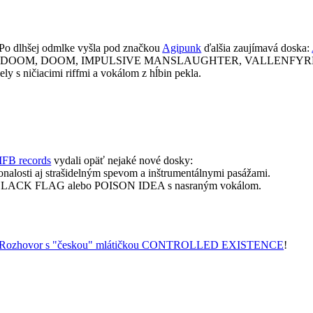
Po dlhšej odmlke vyšla pod značkou
Agipunk
ďalšia zaujímavá doska:
ECY OF DOOM, DOOM, IMPULSIVE MANSLAUGHTER, VALLENFYRE a
pely s ničiacimi riffmi a vokálom z hĺbin pekla.
IFB records
vydali opäť nejaké nové dosky:
onalosti aj strašidelným spevom a inštrumentálnymi pasážami.
le BLACK FLAG alebo POISON IDEA s nasraným vokálom.
Rozhovor s "českou" mlátičkou CONTROLLED EXISTENCE
!