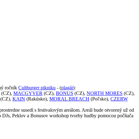
uhý ročník
Cultburger pikniku
- (
plagát
):
(CZ),
MACGYVER
(CZ),
BONUS
(CZ),
NORTH MORES
(CZ),
(CZ),
KAIN
(Rakúsko),
MORAL BREACH
(Poľsko),
CZERW
rostredne susedí s festivalovým areálom. Areál bude otvorený už od
 ako DJs, Peklov a Bonusov workshop tvorby hudby pomocou počítača