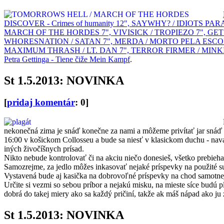
DISCOVER - Crimes of humanity 12", SAYWHY? / IDIOTS PAR
MARCH OF THE HORDES 7", VIVISICK / TROPIEZO 7", GET DES
WHORESNATION / SATAN 7", MERDA / MORTO PELA ESCOLA 7
MAXIMUM THRASH / LT. DAN 7", TERROR FIRMER / MINKIONS
Petra Gettinga - Tiene čiže Mein Kampf
.
St 1.5.2013: NOVINKA
[
pridaj komentár
: 0]
nekonečná zima je snáď konečne za nami a môžeme privítať jar snáď aj
16:00 v košickom Collosseu a bude sa niesť v klasickom duchu - nava
iných živočíšnych prísad.
Nikto nebude kontrolovať či na akciu niečo donesieš, všetko prebieha n
Samozrejme, za jedlo môžes inkasovať nejaké príspevky na použité s
Vystavená bude aj kasička na dobrovoľné príspevky na chod samotnej ud
Určite si vezmi so sebou príbor a nejakú misku, na mieste síce budú pl
dobrá do takej miery ako sa každý pričiní, takže ak máš nápad ako ju 
St 1.5.2013: NOVINKA