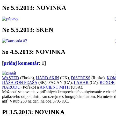
Ne 5.5.2013: NOVINKA
Ne 5.5.2013: SKEN
So 4.5.2013: NOVINKA
[
pridaj komentár
: 1]
WASTED
(Fínsko),
HARD SKIN
(UK),
DISTRESS
(Rusko),
KOM
DÁŠA FON FĽAŠA
(SK), FACAN (CZ),
LAHAR
(CZ),
ROXOR
NARODU
(Poľsko) a
ANCIENT MITH
(USA).
Možnosť stanovania v priľahlých kempoch alebo ubytovanie v chatkách
piatkového odpoludnia, samozrejme s fungujúcim barom. Na mieste d
atď. Vstup 250 na deň, na oba 370,- KČ.
Pi 3.5.2013: NOVINKA