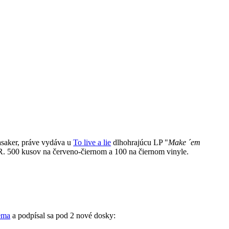
aker, práve vydáva u
To live a lie
dlhohrajúcu LP "
Make ´em
500 kusov na červeno-čiernom a 100 na čiernom vinyle.
tema
a podpísal sa pod 2 nové dosky: