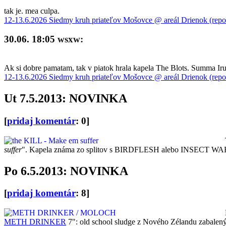
tak je. mea culpa.
12-13.6.2026 Siedmy kruh priateľov Mošovce @ areál Drienok (repo
30.06. 18:05
wsxw:
Ak si dobre pamatam, tak v piatok hrala kapela The Blots. Summa Iru 
12-13.6.2026 Siedmy kruh priateľov Mošovce @ areál Drienok (repo
Ut 7.5.2013: NOVINKA
[
pridaj komentár
: 0]
suffer
". Kapela známa zo splitov s BIRDFLESH alebo INSECT WARFA
Po 6.5.2013: NOVINKA
[
pridaj komentár
: 8]
METH DRINKER
7": old school sludge z Nového Zélandu zabalen