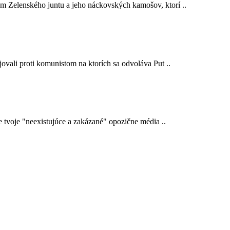
em Zelenského juntu a jeho náckovských kamošov, ktorí ..
ojovali proti komunistom na ktorích sa odvoláva Put ..
e tvoje "neexistujúce a zakázané" opozične média ..