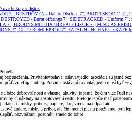
Nové hukoty v distre:
ADE 7", BESTHÖVEN - Hail to Disclose 7", BROTTSKOD 11 7"
TROYED - Burnt offerings 7", SIDETRACKED - Uniform 7", S
", BRODYS MILITIA / BREATHLIZOR 7", MIND AS PRISON - 
 7", GUT / ROMPEPROP 7", FATAL NUNCHAKU / KATE MOSH 7"
Priatelia,
 bez sneženia. Privítanie=oslava, oslava=jedlo, asociácie sú jasné bez
r, príď, zdieľaj, chutnaj. Pravidlá ostávajú rovnaké, jedlo musí byť v
a báze dobrovoľnosti a vlastnej aktivity, je jasné, že čím viac ľudí na
uroviny či náklady na absolovavnú cestu. Preto je lepšie mať pätstoeu
alosti - misky, príbory, papiere, tlač, vrecia na odpad atď.
astové taniere, misky a príbor, ale čím menej plastu použijeme, tým lepš
zlepšiť, obzvláštniť, posunúť, smelo do toho!