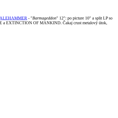
ALEHAMMER
- "
Barmageddon
" 12": po picture 10" a split LP so
 EXTINCTION OF MANKIND. Čakaj crust metalový útok,