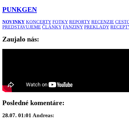
PUNKGEN
NOVINKY
KONCERTY
FOTKY
REPORTY
RECENZIE
CESTO
PREDSTAVUJEME
ČLÁNKY
FANZINY
PREKLADY
RECEPT
Zaujalo nás:
Posledné komentáre:
28.07. 01:01
Andreas: