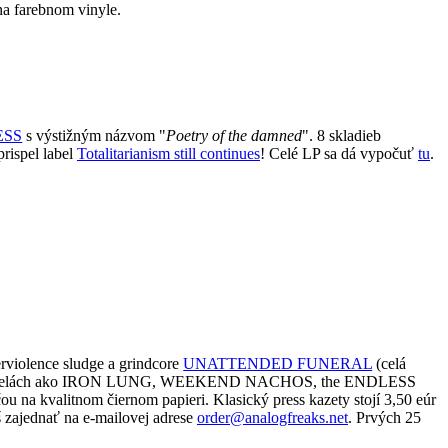
na farebnom vinyle.
ESS
s výstižným názvom "
Poetry of the damned
". 8 skladieb
rispel label
Totalitarianism still continues
! Celé LP sa dá vypočuť
tu
.
erviolence sludge a grindcore
UNATTENDED FUNERAL
(celá
u v kapelách ako IRON LUNG, WEEKEND NACHOS, the ENDLESS
 kvalitnom čiernom papieri. Klasický press kazety stojí 3,50 eúr
š zajednať na e-mailovej adrese
order@analogfreaks.net
. Prvých 25