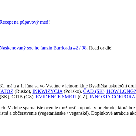
Recept na púpavový med
!
Naskenovaný sxe hc fanzin Barricada #2 / 98
. Read or die!
31. mája a 1. júna sa vo Vsetíne v letnom kine Bystřička uskutoční dr
ATOZ
(Rusko),
INKWIZYCJA
(Poľsko),
ČAD (SK),
HOW LONG?
(SK), CTIB (CZ),
EVIDENCE SMRTI
(CZ),
INNOXIA CORPORA
. V dobe sparna iste oceníte možnosť kúpania v priehrade, ktorá bezp
istrá a občerstvenie (vegetariánske / veganské). Doplnkové atrakcie