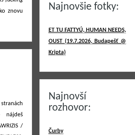
is fucking
Najnovšie fotky:
tko znovu
ET TU FATTYÚ, HUMAN NEEDS,
OUST (19.7.2026, Budapešť @
Kripta)
Najnovší
 stranách
rozhovor:
 nájdeš
WRIZIS /
Čurby