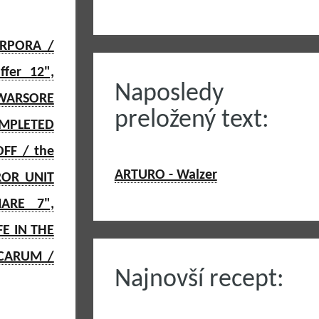
ORPORA /
fer 12",
Naposledy
 WARSORE
preložený text:
MPLETED
OFF / the
ARTURO - Walzer
ROR UNIT
ARE 7",
FE IN THE
SCARUM /
Najnovší recept: