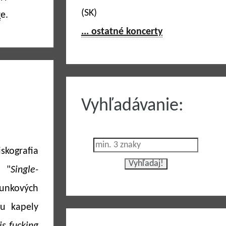
(SK)
t
e.
... ostatné koncerty
Vyhľadávanie:
skografia
m "
Single-
nkových
iu kapely