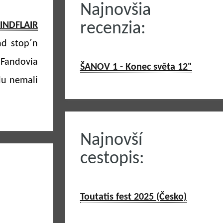
Najnovšia
recenzia:
INDFLAIR
nd stop´n
Fandovia
ŠANOV 1 - Konec světa 12"
lu nemali
Najnovší
cestopis:
Toutatis fest 2025 (Česko)