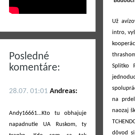
Už avíz
intro, vy
kooperác
Posledné
thrasho
komentáre:
Splitko
jednoduc
spoluprá
28.07. 01:01
Andreas:
na prde
naozaj š
Andy16661...Kto tu obhajuje
TCHENDOS
napadnutie UA Ruskom, ty
dôvod si