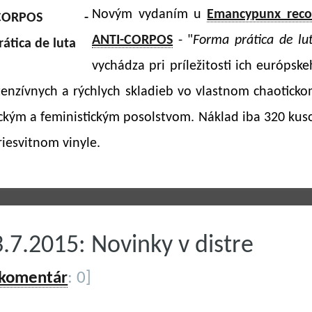
Novým vydaním u
Emancypunx reco
ANTI-CORPOS
- "
Forma prática de lu
vychádza pri príležitosti ich európsk
enzívnych a rýchlych skladieb vo vlastnom chaotick
tickým a feministickým posolstvom. Náklad iba 320 kuso
riesvitnom vinyle.
.7.2015: Novinky v distre
 komentár
: 0]