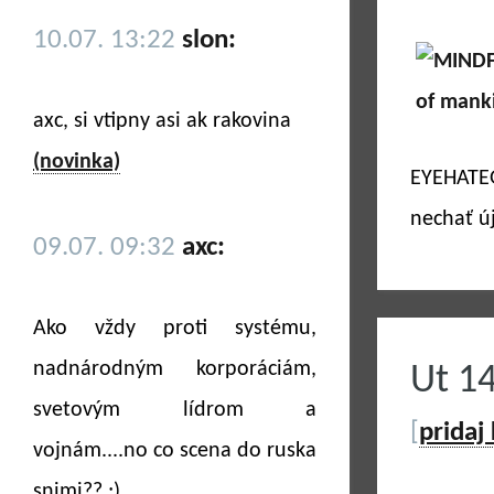
10.07. 13:22
slon:
axc, si vtipny asi ak rakovina
(novinka)
EYEHATEG
nechať új
09.07. 09:32
axc:
Ako vždy proti systému,
nadnárodným korporáciám,
Ut 1
svetovým lídrom a
[
pridaj
vojnám....no co scena do ruska
snimi?? ;)