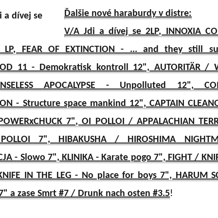
Ďalšie nové haraburdy v distre:
V/A Jdi a dívej se 2LP, INNOXIA C
 LP, FEAR OF EXTINCTION - ... and they still suf
OD 11 - Demokratisk kontroll 12", AUTORITÄR /
ENSELESS APOCALYPSE - Unpolluted 12", CO
ON - Structure space mankind 12", CAPTAIN CLEAN
, POWERxCHUCK 7", OI POLLOI / APPALACHIAN TER
 POLLOI 7", HIBAKUSHA / HIROSHIMA NIGHTM
JA - Slowo 7", KLINIKA - Karate pogo 7", FIGHT / KNI
 KNIFE IN THE LEG - No place for boys 7", HARUM 
" a zase Smrt #7 / Drunk nach osten #3.5
!