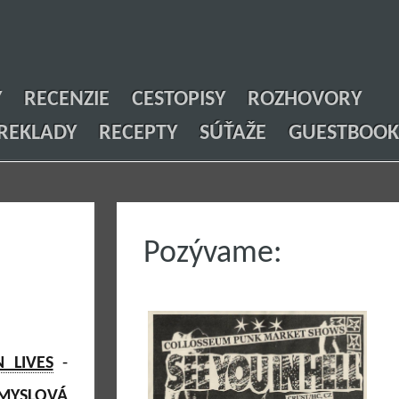
Y
RECENZIE
CESTOPISY
ROZHOVORY
REKLADY
RECEPTY
SÚŤAŽE
GUESTBOOK
Pozývame:
N LIVES
-
MYSLOVÁ