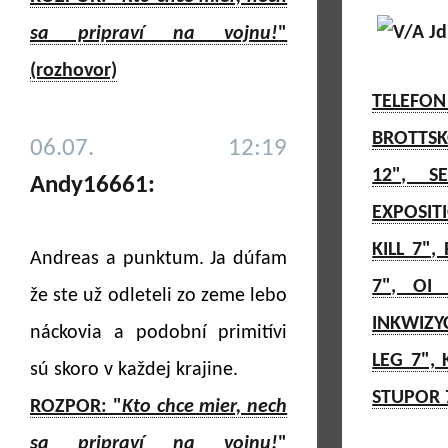
sa pripraví na vojnu!
"
(rozhovor)
TELEFON
BROTTSK
06.07. 12:19
12", S
Andy16661:
EXPOSITI
KILL 7"
Andreas a punktum. Ja dúfam
7", OI
že ste už odleteli zo zeme lebo
INKWIZYC
náckovia a podobní primitívi
LEG 7",
sú skoro v každej krajine.
STUPOR 7
ROZPOR: "
Kto chce mier, nech
sa pripraví na vojnu!
"