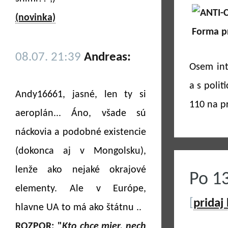
(novinka)
08.07. 21:39
Andreas:
Osem int
a s poli
Andy16661, jasné, len ty si
110 na p
aeroplán... Áno, všade sú
náckovia a podobné existencie
(dokonca aj v Mongolsku),
lenže ako nejaké okrajové
Po 13
elementy. Ale v Európe,
[
pridaj
hlavne UA to má ako štátnu ..
ROZPOR: "
Kto chce mier, nech