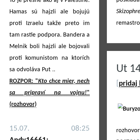
posklada
To je presne ako aj v Palestíne.
Skizophre
Hamas sú hajzli ale bojujú
remastro
proti Izraelu takže preto im
tam rastie podpora. Bandera a
Melnik boli hajzli ale bojovali
proti komunistom na ktorích
Ut 1
sa odvoláva Put ..
ROZPOR: "
Kto chce mier, nech
[
pridaj
sa pripraví na vojnu!
"
(rozhovor)
15.07. 08:25
rozhovo