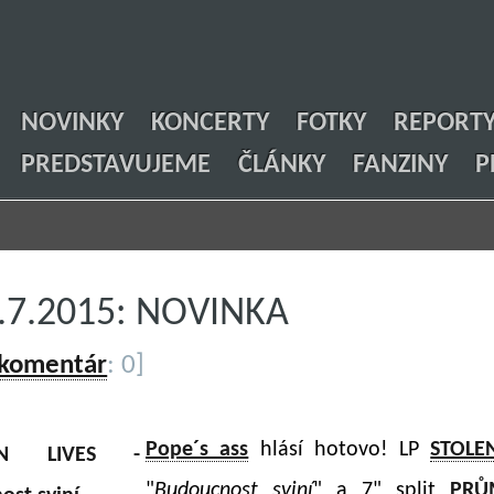
NOVINKY
KONCERTY
FOTKY
REPORT
PREDSTAVUJEME
ČLÁNKY
FANZINY
P
5.7.2015: NOVINKA
 komentár
: 0]
Pope´s ass
hlásí hotovo! LP
STOLE
"
Budoucnost sviní
" a 7" split
PRŮ