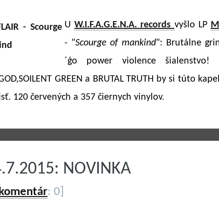
U
W.I.F.A.G.E.N.A. records
vyšlo LP
M
- "
Scourge of mankind
": Brutálne gri
´ǵo power violence šialenstvo! 
OD,SOILENT GREEN a BRUTAL TRUTH by si túto kape
sť. 120 červených a 357 čiernych vinylov.
4.7.2015: NOVINKA
 komentár
: 0]