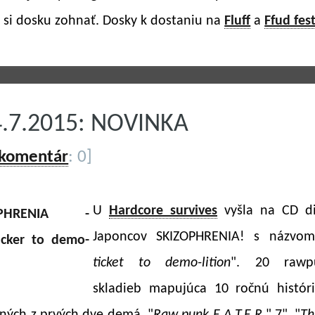
 si dosku zohnať. Dosky k dostaniu na
Fluff
a
Ffud fes
4.7.2015: NOVINKA
 komentár
: 0]
U
Hardcore survives
vyšla na CD di
Japoncov SKIZOPHRENIA! s názvo
ticket to demo-lition
". 20 rawpu
skladieb mapujúca 10 ročnú histór