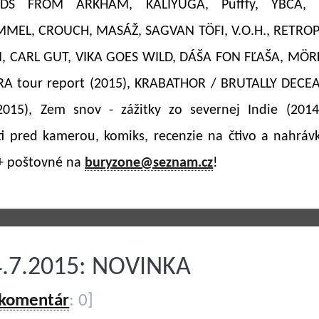
RDS FROM ARKHAM, KALIYUGA, Pufffy, YBCA, E
MEL, CROUCH, MASÁŽ, SAGVAN TÖFI, V.O.H., RETROP
, CARL GUT, VIKA GOES WILD, DÁŠA FON FĽAŠA, MÖ
A tour report (2015), KRABATHOR / BRUTALLY DECEA
2015), Zem snov - zážitky zo severnej Indie (2014
i pred kamerou, komiks, recenzie na čtivo a nahrávk
 + poštovné na
buryzone@seznam.cz
!
4.7.2015: NOVINKA
 komentár
: 0]