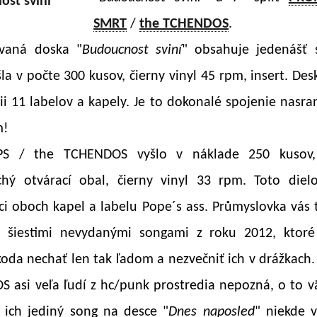
SMRT
/
the TCHENDOS
.
ovaná doska "
Budoucnost sviní
" obsahuje jedenášť 
šla v počte 300 kusov, čierny vinyl 45 rpm, insert. Des
ii 11 labelov a kapely. Je to dokonalé spojenie nasra
m!
 PS / the TCHENDOS vyšlo v náklade 250 kusov,
hý otvárací obal, čierny vinyl 33 rpm. Toto diel
ci oboch kapel a labelu Pope´s ass. Průmyslovka vás 
l šiestimi nevydanými songami z roku 2012, ktoré
koda nechať len tak ľadom a nezvečniť ich v drážkach.
 asi veľa ľudí z hc/punk prostredia nepozná, o to v
 ich jediný song na desce "
Dnes naposled
" niekde 