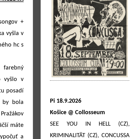
songov +
ka vyšla v
ného hc s
 farebný
o vyšlo v
tu posadí
Pi 18.9.2026
 by bola
Košice @ Collosseum
 Pražákov
SEE YOU IN HELL (CZ),
äčší máte
KRIMINALITÄT (CZ), CONCUSSA
vypočuť a