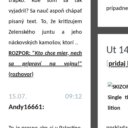
trapko. Kde som sa tak
prípadne
vyjadril? Sa nauč aspoň chápať
písaný text. To, že kritizujem
Zelenského juntu a jeho
náckovských kamošov, ktorí ..
Ut 1
ROZPOR: "
Kto chce mier, nech
[
pridaj
sa pripraví na vojnu!
"
(rozhovor)
15.07. 09:12
Andy16661: