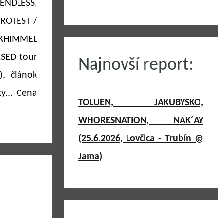
NDLESS,
ROTEST /
RKHIMMEL
SED tour
Najnovší report:
), článok
y... Cena
TOLUEN, JAKUBYSKO,
WHORESNATION, NAK´AY
(25.6.2026, Lovčica - Trubín @
Jama)