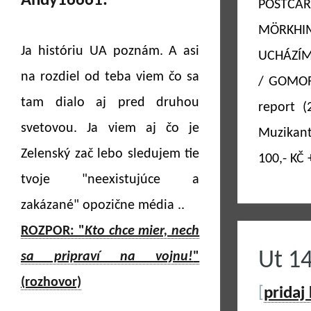
Andy16661:
POSTCA
MÖRKHIM
Ja históriu UA poznám. A asi
UCHÁZÍM
na rozdiel od teba viem čo sa
/ GOMOR
tam dialo aj pred druhou
report (
svetovou. Ja viem aj čo je
Muzikant
Zelenský zač lebo sledujem tie
100,- KČ
tvoje "neexistujúce a
zakázané" opozične média ..
ROZPOR: "
Kto chce mier, nech
Ut 1
sa pripraví na vojnu!
"
(rozhovor)
[
pridaj