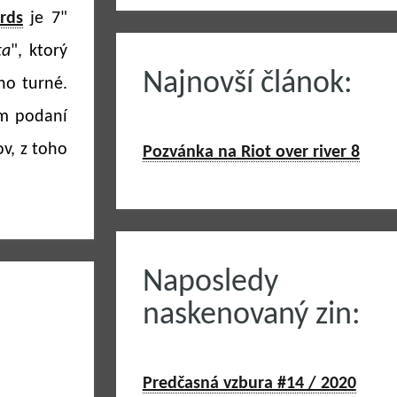
rds
je 7"
ta
", ktorý
Najnovší článok:
eho turné.
om podaní
v, z toho
Pozvánka na Riot over river 8
Naposledy
naskenovaný zin:
Predčasná vzbura #14 / 2020