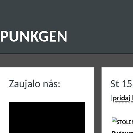
PUNKGEN
Zaujalo nás:
St 1
[
pridaj