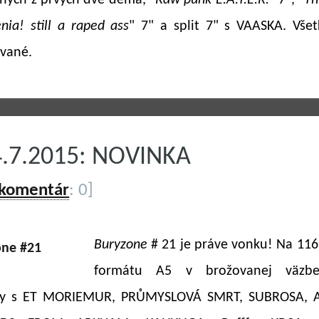
ných z prvých dve demá, "
Raw punk E.A.T.E.R.
" 7", "
Th
nia! still a raped ass
" 7" a split 7" s VAASKA. Vše
vané.
4.7.2015: NOVINKA
 komentár
: 0]
Buryzone
# 21 je práve vonku! Na 116
formátu A5 v brožovanej väzbe
ry s ET MORIEMUR, PRŮMYSLOVÁ SMRT, SUBROSA, A