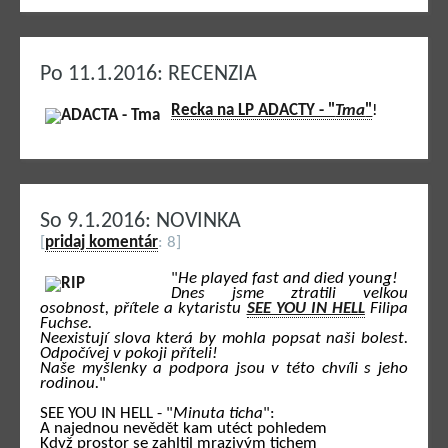
Po 11.1.2016: RECENZIA
Recka na LP ADACTY - "
Tma
"
!
So 9.1.2016: NOVINKA
[
pridaj komentár
: 8]
"
He played fast and died young!
Dnes jsme ztratili velkou
osobnost, přítele a kytaristu
SEE YOU IN HELL
Filipa
Fuchse.
Neexistují slova která by mohla popsat naši bolest.
Odpočívej v pokoji příteli!
Naše myšlenky a podpora jsou v této chvíli s jeho
rodinou.
"
SEE YOU IN HELL - "
Minuta ticha
":
A najednou nevědět kam utéct pohledem
Když prostor se zahltil mrazivým tichem