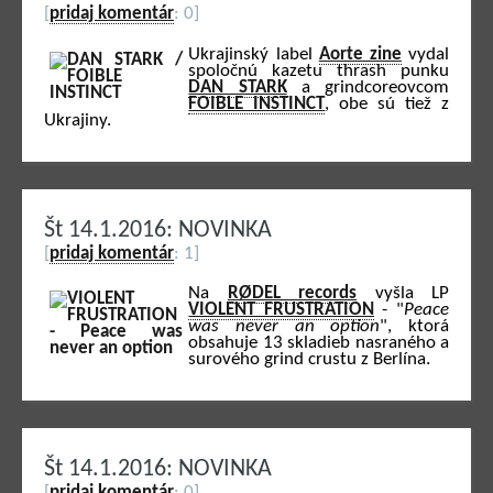
[
pridaj komentár
: 0]
Ukrajinský label
Aorte zine
vydal
spoločnú kazetu thrash punku
DAN STARK
a grindcoreovcom
FOIBLE INSTINCT
, obe sú tiež z
Ukrajiny.
Št 14.1.2016: NOVINKA
[
pridaj komentár
: 1]
Na
RØDEL records
vyšla LP
VIOLENT FRUSTRATION
- "
Peace
was never an option
", ktorá
obsahuje 13 skladieb nasraného a
surového grind crustu z Berlína.
Št 14.1.2016: NOVINKA
[
pridaj komentár
: 0]