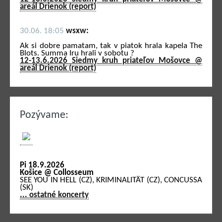
areál Drienok (report)
30.06. 18:05
wsxw:
Ak si dobre pamatam, tak v piatok hrala kapela The
Blots. Summa Iru hrali v sobotu ?
12-13.6.2026 Siedmy kruh priateľov Mošovce @
areál Drienok (report)
Pozývame:
Pi 18.9.2026
Košice @ Collosseum
SEE YOU IN HELL (CZ), KRIMINALITÄT (CZ), CONCUSSA
(SK)
... ostatné koncerty