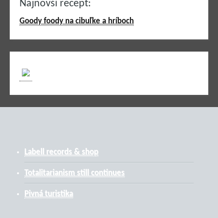
Najnovší recept:
Goody foody na cibuľke a hríboch
Labell records & shop
Totalitarianism still continues
Pivná turistika