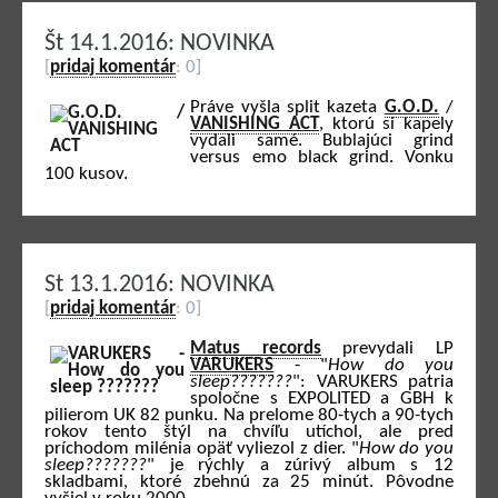
Št 14.1.2016: NOVINKA
[
pridaj komentár
: 0]
Práve vyšla split kazeta
G.O.D.
/
VANISHING ACT
, ktorú si kapely
vydali samé. Bublajúci grind
versus emo black grind. Vonku
100 kusov.
St 13.1.2016: NOVINKA
[
pridaj komentár
: 0]
Matus records
prevydali LP
VARUKERS
- "
How do you
sleep???????
": VARUKERS patria
spoločne s EXPOLITED a GBH k
pilierom UK 82 punku. Na prelome 80-tych a 90-tych
rokov tento štýl na chvíľu utíchol, ale pred
príchodom milénia opäť vyliezol z dier. "
How do you
sleep???????
" je rýchly a zúrivý album s 12
skladbami, ktoré zbehnú za 25 minút. Pôvodne