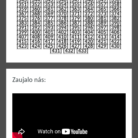
[343]
[344]
[345]
[346]
[347]
[348]
[349]
[350]
[351]
[352]
[353]
[354]
[355]
[356]
[357]
[358]
[359]
[360]
[361]
[362]
[363]
[364]
[365]
[366]
[367]
[368]
[369]
[370]
[371]
[372]
[373]
[374]
[375]
[376]
[377]
[378]
[379]
[380]
[381]
[382]
[383]
[384]
[385]
[386]
[387]
[388]
[389]
[390]
[391]
[392]
[393]
[394]
[395]
[396]
[397]
[398]
[399]
[400]
[401]
[402]
[403]
[404]
[405]
[406]
[407]
[408]
[409]
[410]
[411]
[412]
[413]
[414]
[415]
[416]
[417]
[418]
[419]
[420]
[421]
[422]
[423]
[424]
[425]
[426]
[427]
[428]
[429]
[430]
[431]
[432]
[433]
Zaujalo nás: