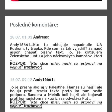
Posledné komentáre:
28.07. 01:01
Andreas:
Andy16661...Kto tu obhajuje napadnutie UA
Ruskom, ty trapko. Kde som sa tak vyjadril? Sa nauč
aspoň chápať písaný text. To, že kritizujem
Zelenského juntu a jeho náckovských kamošov, ktorí
..
ROZPOR: "
Kto chce mier, nech sa pripraví na
vojnu!
" (rozhovor)
15.07. 09:12
Andy16661:
To je presne ako aj v Palestíne. Hamas sú hajzli ale
bojujú proti Izraelu takže preto im tam rastie
podpora. Bandera a Melnik boli hajzli ale bojovali
proti komunistom na ktorích sa odvoláva Put ..
ROZPOR: "
Kto chce mier, nech sa pripraví na
vojnu!
" (rozhovor)