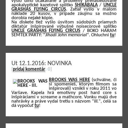
vyšlo dlho očakávané a problémy prenasledované
apokalyptické kazetové splitko
SHIKABALA
/
UNCLE
GRASHAS FLYING CIRCUS
. Zatiaľ vyšlo v malom
náklade 20 kusov, v prípade záujmu sa možno
dorobia nejaké kópie.
Na diskete tiež vyšlo úsvitom súdobých priamych
diktatúr inšpirované výbušné noisecorové splitko
UNCLE GRASHAS FLYING CIRCUS
/ BOKO HARAM
SEMTEX PARTY: "
Jihadi John memorial
". Ohluchni
tu
!
Ut 12.1.2016: NOVINKA
[
pridaj komentár
: 0]
BROOKS WAS HERE
(schválne, či
si spomenieš, ktorým filmom sa
inšpirovali) vznikli v roku 2011 vo
Varšave. Kapela hrá emotívny post hard core s
inšpiráciami v screame a mathcore. Vonku majú dve
nahrávky a práve vydai tretiu s názvom "
III.
", celá sa
dá vypočuť
tu
!