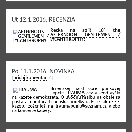
Ut 12.1.2016: RECENZIA
Recka na split 10" the
AFTERNOON GENTLEMEN /
LYCANTHROPHY
!
Po 11.1.2016: NOVINKA
[
pridaj komentár
: 4]
Brnenskej hard core punkovej
kapele
TRAUMA
cez víkend vyšla
na kazete demokazeta. O úvodnú maľbu na obale sa
postarala budúca brnenská umelkyňa Ester aka F.F.F.
Kazetu zoženieš na
traumapunk@seznam.cz
alebo
na koncerte kapely.