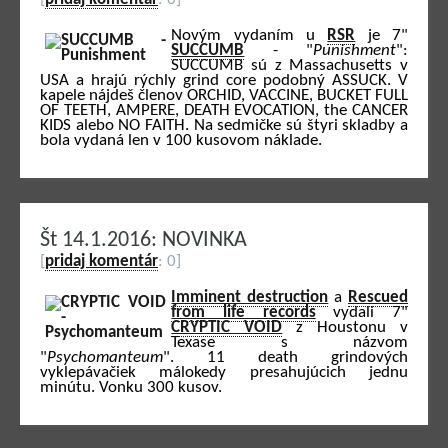
Novým vydaním u
RSR
je 7"
SUCCUMB
- "
Punishment
":
SUCCUMB sú z Massachusetts v
USA a hrajú rýchly grind core podobný ASSUCK. V
kapele nájdeš členov ORCHID, VACCINE, BUCKET FULL
OF TEETH, AMPERE, DEATH EVOCATION, the CANCER
KIDS alebo NO FAITH. Na sedmičke sú štyri skladby a
bola vydaná len v 100 kusovom náklade.
Št 14.1.2016: NOVINKA
[
pridaj komentár
: 0]
Imminent destruction
a
Rescued
from life records
vydali 7"
CRYPTIC VOID
z Houstonu v
Texase s názvom
"
Psychomanteum
". 11 death grindových
vyklepávačiek málokedy presahujúcich jednu
minútu. Vonku 300 kusov.