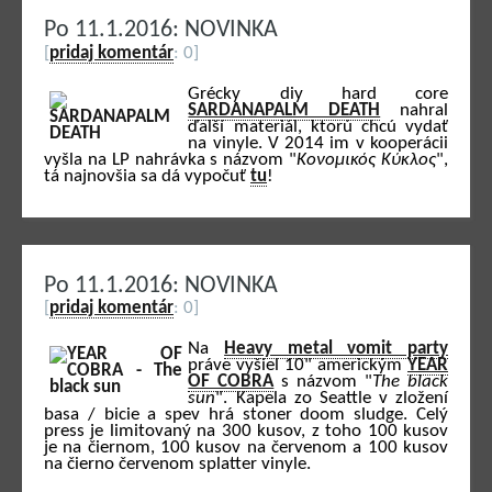
Po 11.1.2016: NOVINKA
[
pridaj komentár
: 0]
Grécky diy hard core
SARDANAPALM DEATH
nahral
ďalší materiál, ktorú chcú vydať
na vinyle. V 2014 im v kooperácii
vyšla na LP nahrávka s názvom "
Κονομικός Κύκλος
",
tá najnovšia sa dá vypočuť
tu
!
Po 11.1.2016: NOVINKA
[
pridaj komentár
: 0]
Na
Heavy metal vomit party
práve vyšiel 10" americkým
YEAR
OF COBRA
s názvom "
The black
sun
". Kapela zo Seattle v zložení
basa / bicie a spev hrá stoner doom sludge. Celý
press je limitovaný na 300 kusov, z toho 100 kusov
je na čiernom, 100 kusov na červenom a 100 kusov
na čierno červenom splatter vinyle.