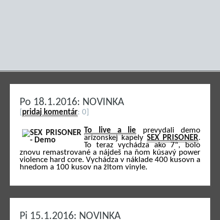
Po 18.1.2016: NOVINKA
[
pridaj komentár
: 0]
To live a lie
prevydali demo
arizonskej kapely
SEX PRISONER
.
To teraz vychádza ako 7", bolo
znovu remastrované a nájdeš na ňom kúsavý power
violence hard core. Vychádza v náklade 400 kusovn a
hnedom a 100 kusov na žltom vinyle.
Pi 15.1.2016: NOVINKA