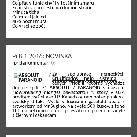
Co přát v tuhle chvíli v totálním zmaru
Snad štěstí při cestě na druhou stranu
Minuta ticha
Co mrazí jak led
Jako noční můra
Co vrací se zpět
Pi 8.1.2016: NOVINKA
[
pridaj komentár
: 0]
Za spolupráce nemeckých
Crucificados pelo sistema
a
čekých
Phobia records
vychádza
double split 7"
ABSOLUT
/ PARANOID s názvom
"
Jawbreaking mangel devastation
", ktorý v USA
predtým vyšiel ako LP. Kanadský raw noise punk vs.
švédský d-takt. Vyšlo v luxusním gatefold obale s
artworkem od Mr.Sugiho. Na svete 500 kusov, z toho
100 na peknom čierno - priesvitnom polenom vinyle
s čiernymi cákancami.