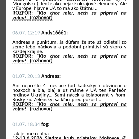
Mongolsku), lenže ako nejaké okrajové elementy. Ale
v Európe, hlavne UA to má ako štátnu ..
ROZPOR: "
Kto chce mier, nech sa pripraví na
vojnu!
" (rozhovor)
06.07. 12:19
Andy16661:
Andreas a punktum. Ja dúfam že ste už odleteli zo
zeme lebo náckovia a podobní primitívi sú skoro v
každej krajine.
ROZPOR: "
Kto chce mier, nech sa pripraví na
vojnu!
" (rozhovor)
01.07. 20:13
Andreas:
Ani neprešlo 4 mesiace (od kadeakých obvinení o
hoaxoch a bla, bla) a už máme v UA ten Panteón
hrdinov Ukrajiny... Samí nácek a kolaborant v ňom.
Ruský žid Zelenskyj sa kľačí pred pozost ..
ROZPOR: "
Kto chce mier, nech sa pripraví na
vojnu!
" (rozhovor)
01.07. 18:34
fog:
tak je. mea culpa.
12-13.6.2026 Siedmy kruh priateľov Mošovce @