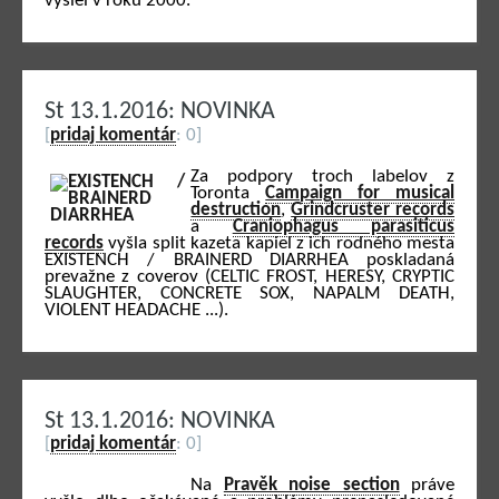
vyšiel v roku 2000.
St 13.1.2016: NOVINKA
[
pridaj komentár
: 0]
Za podpory troch labelov z
Toronta
Campaign for musical
destruction
,
Grindcruster records
a
Craniophagus parasiticus
records
vyšla split kazeta kapiel z ich rodného mesta
EXISTENCH / BRAINERD DIARRHEA poskladaná
prevažne z coverov (CELTIC FROST, HERESY, CRYPTIC
SLAUGHTER, CONCRETE SOX, NAPALM DEATH,
VIOLENT HEADACHE ...).
St 13.1.2016: NOVINKA
[
pridaj komentár
: 0]
Na
Pravěk noise section
práve