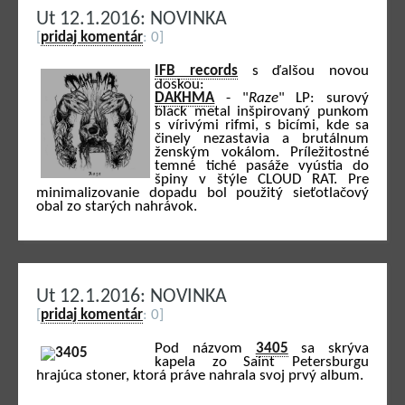
Ut 12.1.2016: NOVINKA
[
pridaj komentár
: 0]
IFB records
s ďalšou novou
doskou:
DAKHMA
- "
Raze
" LP: surový
black metal inšpirovaný punkom
s vírivými rifmi, s bicími, kde sa
činely nezastavia a brutálnum
ženským vokálom. Príležitostné
temné tiché pasáže vyústia do
špiny v štýle CLOUD RAT. Pre
minimalizovanie dopadu bol použitý sieťotlačový
obal zo starých nahrávok.
Ut 12.1.2016: NOVINKA
[
pridaj komentár
: 0]
Pod názvom
3405
sa skrýva
kapela zo Saint Petersburgu
hrajúca stoner, ktorá práve nahrala svoj prvý album.