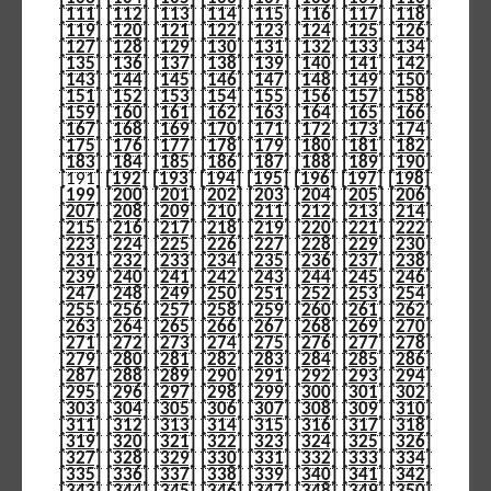
[111]
[112]
[113]
[114]
[115]
[116]
[117]
[118]
[119]
[120]
[121]
[122]
[123]
[124]
[125]
[126]
[127]
[128]
[129]
[130]
[131]
[132]
[133]
[134]
[135]
[136]
[137]
[138]
[139]
[140]
[141]
[142]
[143]
[144]
[145]
[146]
[147]
[148]
[149]
[150]
[151]
[152]
[153]
[154]
[155]
[156]
[157]
[158]
[159]
[160]
[161]
[162]
[163]
[164]
[165]
[166]
[167]
[168]
[169]
[170]
[171]
[172]
[173]
[174]
[175]
[176]
[177]
[178]
[179]
[180]
[181]
[182]
[183]
[184]
[185]
[186]
[187]
[188]
[189]
[190]
[191]
[192]
[193]
[194]
[195]
[196]
[197]
[198]
[199]
[200]
[201]
[202]
[203]
[204]
[205]
[206]
[207]
[208]
[209]
[210]
[211]
[212]
[213]
[214]
[215]
[216]
[217]
[218]
[219]
[220]
[221]
[222]
[223]
[224]
[225]
[226]
[227]
[228]
[229]
[230]
[231]
[232]
[233]
[234]
[235]
[236]
[237]
[238]
[239]
[240]
[241]
[242]
[243]
[244]
[245]
[246]
[247]
[248]
[249]
[250]
[251]
[252]
[253]
[254]
[255]
[256]
[257]
[258]
[259]
[260]
[261]
[262]
[263]
[264]
[265]
[266]
[267]
[268]
[269]
[270]
[271]
[272]
[273]
[274]
[275]
[276]
[277]
[278]
[279]
[280]
[281]
[282]
[283]
[284]
[285]
[286]
[287]
[288]
[289]
[290]
[291]
[292]
[293]
[294]
[295]
[296]
[297]
[298]
[299]
[300]
[301]
[302]
[303]
[304]
[305]
[306]
[307]
[308]
[309]
[310]
[311]
[312]
[313]
[314]
[315]
[316]
[317]
[318]
[319]
[320]
[321]
[322]
[323]
[324]
[325]
[326]
[327]
[328]
[329]
[330]
[331]
[332]
[333]
[334]
[335]
[336]
[337]
[338]
[339]
[340]
[341]
[342]