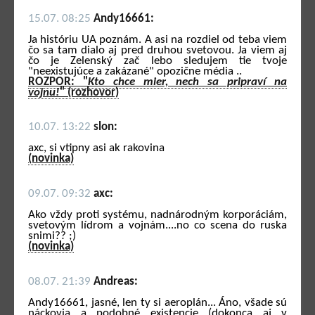
15.07. 08:25
Andy16661:
Ja históriu UA poznám. A asi na rozdiel od teba viem
čo sa tam dialo aj pred druhou svetovou. Ja viem aj
čo je Zelenský zač lebo sledujem tie tvoje
"neexistujúce a zakázané" opozične média ..
ROZPOR: "
Kto chce mier, nech sa pripraví na
vojnu!
" (rozhovor)
10.07. 13:22
slon:
axc, si vtipny asi ak rakovina
(novinka)
09.07. 09:32
axc:
Ako vždy proti systému, nadnárodným korporáciám,
svetovým lídrom a vojnám....no co scena do ruska
snimi?? ;)
(novinka)
08.07. 21:39
Andreas:
Andy16661, jasné, len ty si aeroplán... Áno, všade sú
náckovia a podobné existencie (dokonca aj v