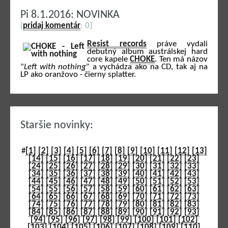
Pi 8.1.2016: NOVINKA
[
pridaj komentár
: 0]
Resist records
práve vydali
debutný album austrálskej hard
core kapele
CHOKE
. Ten má názov
"
Left with nothing
" a vychádza ako na CD, tak aj na
LP ako oranžovo - čierny splatter.
Staršie novinky:
#
[1]
[2]
[3]
[4]
[5]
[6]
[7]
[8]
[9]
[10]
[11]
[12]
[13]
[14]
[15]
[16]
[17]
[18]
[19]
[20]
[21]
[22]
[23]
[24]
[25]
[26]
[27]
[28]
[29]
[30]
[31]
[32]
[33]
[34]
[35]
[36]
[37]
[38]
[39]
[40]
[41]
[42]
[43]
[44]
[45]
[46]
[47]
[48]
[49]
[50]
[51]
[52]
[53]
[54]
[55]
[56]
[57]
[58]
[59]
[60]
[61]
[62]
[63]
[64]
[65]
[66]
[67]
[68]
[69]
[70]
[71]
[72]
[73]
[74]
[75]
[76]
[77]
[78]
[79]
[80]
[81]
[82]
[83]
[84]
[85]
[86]
[87]
[88]
[89]
[90]
[91]
[92]
[93]
[94]
[95]
[96]
[97]
[98]
[99]
[100]
[101]
[102]
[103]
[104]
[105]
[106]
[107]
[108]
[109]
[110]