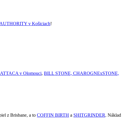
 AUTHORITY v Košiciach
!
TTACA v Olomouci
,
BILL STONE, CHAROGNExSTONE,
iel z Brisbane, a to
COFFIN BIRTH
a
SHITGRINDER
. Náklad