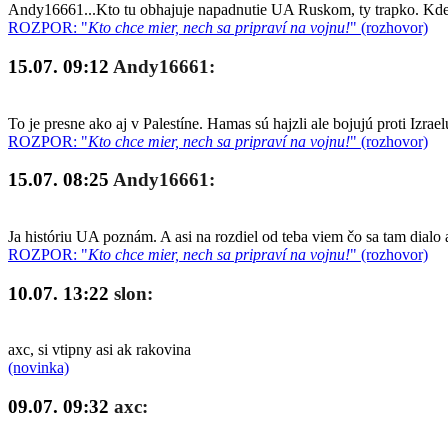
Andy16661...Kto tu obhajuje napadnutie UA Ruskom, ty trapko. Kde so
ROZPOR: "
Kto chce mier, nech sa pripraví na vojnu!
" (rozhovor)
15.07. 09:12
Andy16661:
To je presne ako aj v Palestíne. Hamas sú hajzli ale bojujú proti Izrae
ROZPOR: "
Kto chce mier, nech sa pripraví na vojnu!
" (rozhovor)
15.07. 08:25
Andy16661:
Ja históriu UA poznám. A asi na rozdiel od teba viem čo sa tam dialo 
ROZPOR: "
Kto chce mier, nech sa pripraví na vojnu!
" (rozhovor)
10.07. 13:22
slon:
axc, si vtipny asi ak rakovina
(novinka)
09.07. 09:32
axc: