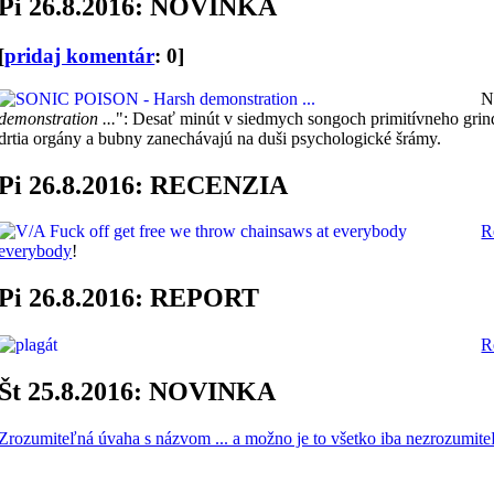
Pi 26.8.2016: NOVINKA
[
pridaj komentár
: 0]
N
demonstration ...
": Desať minút v siedmych songoch primitívneho grind
drtia orgány a bubny zanechávajú na duši psychologické šrámy.
Pi 26.8.2016: RECENZIA
R
everybody
!
Pi 26.8.2016: REPORT
R
Št 25.8.2016: NOVINKA
Zrozumiteľná úvaha s názvom ... a možno je to všetko iba nezrozumite