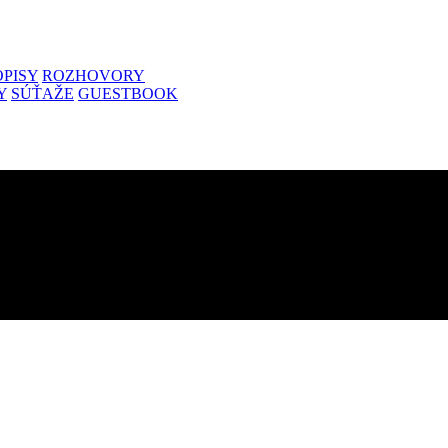
PISY
ROZHOVORY
Y
SÚŤAŽE
GUESTBOOK