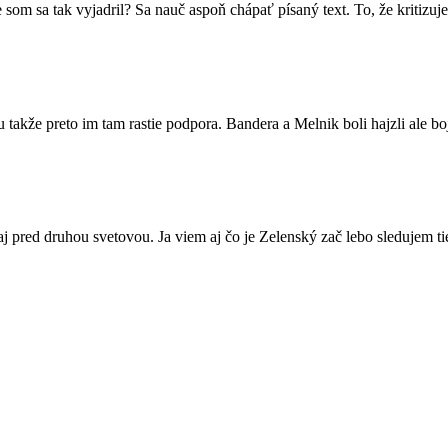
m sa tak vyjadril? Sa nauč aspoň chápať písaný text. To, že kritizuj
lu takže preto im tam rastie podpora. Bandera a Melnik boli hajzli ale b
aj pred druhou svetovou. Ja viem aj čo je Zelenský zač lebo sledujem ti