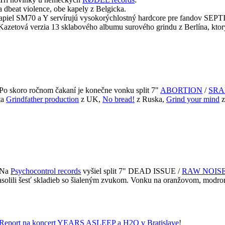
 a dbeat violence, obe kapely z Belgicka.
z kapiel SM70 a Y servírujú vysokorýchlostný hardcore pre fando
 Kazetová verzia 13 sklabového albumu surového grindu z Berlína, ktorý
Po skoro ročnom čakaní je konečne vonku split 7"
ABORTION
/
SR
ta
Grindfather production
z UK,
No bread!
z Ruska,
Grind your mind
z
Na
Psychocontrol records
vyšiel split 7" DEAD ISSUE /
RAW NOISE
nasolili šesť skladieb so šialeným zvukom. Vonku na oranžovom, modro
Report na koncert YEARS ASLEEP a H2O v Bratislave
!