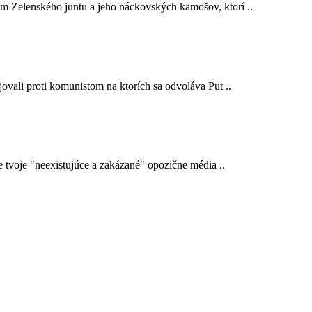
em Zelenského juntu a jeho náckovských kamošov, ktorí ..
ojovali proti komunistom na ktorích sa odvoláva Put ..
e tvoje "neexistujúce a zakázané" opozične média ..