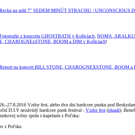
Recka na split 7" SEDEM MINÚT STRACHU / UNCONSCIO
Fotografie z koncertu GHOSTBATH v Košiciach
,
NOMA, ARALKUM
E, CHAROGNExSTONE, BOOM a DIM v Košiciach
!
Report na koncert BILL STONE, CHAROGNEXSTONE, BOOM a DI
26.-27.8.2016 Vzdor fest, alebo dva dni hardcore punku pod Beskydam
oční D.I.Y nezávislý hardcore punk festival -
Vzdor fest
(
plagát
). Bene
punkovej scény spolu s kapelami z Poľska:
ov z Poľska