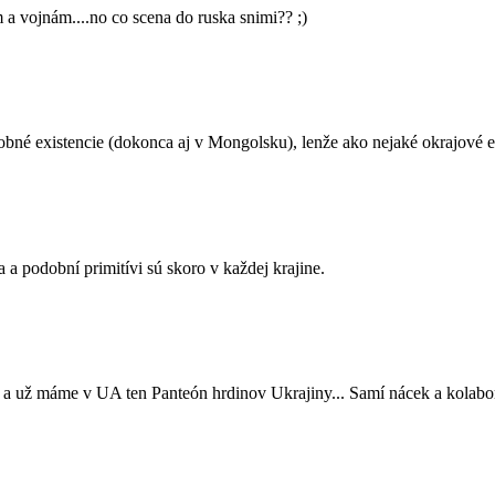
 vojnám....no co scena do ruska snimi?? ;)
dobné existencie (dokonca aj v Mongolsku), lenže ako nejaké okrajové e
 a podobní primitívi sú skoro v každej krajine.
 a už máme v UA ten Panteón hrdinov Ukrajiny... Samí nácek a kolabor