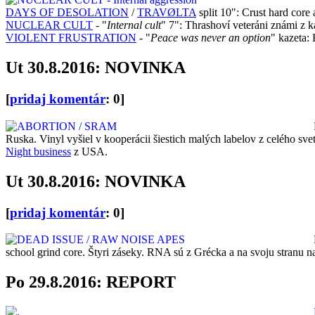
DAYS OF DESOLATION
/
TRAVØLTA
split 10": Crust hard core
NUCLEAR CULT
- "
Internal cult
" 7": Thrashoví veteráni známi 
VIOLENT FRUSTRATION
- "
Peace was never an option
" kazeta:
Ut 30.8.2016: NOVINKA
[
pridaj komentár
: 0]
Ruska. Vinyl vyšiel v kooperácii šiestich malých labelov z celého sve
Night business
z USA.
Ut 30.8.2016: NOVINKA
[
pridaj komentár
: 0]
school grind core. Štyri záseky. RNA sú z Grécka a na svoju stranu 
Po 29.8.2016: REPORT