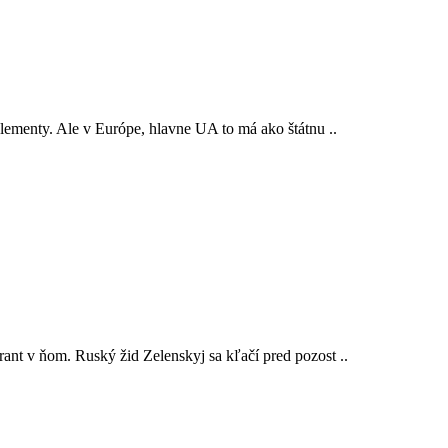
lementy. Ale v Európe, hlavne UA to má ako štátnu ..
ant v ňom. Ruský žid Zelenskyj sa kľačí pred pozost ..