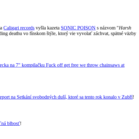
a
Caligari records
vyšla kazeta
SONIC POISON
s názvom "
Harsh
ing deathu vo fínskom štýle, ktorý vie vyvolať záchvat, spätné väzby
ecka na 7" kompilačku Fuck off get free we throw chainsaws at
eport na Setkání svobodných duší, ktoré sa tento rok konalo v Zubří
!
ľná blbosť
!