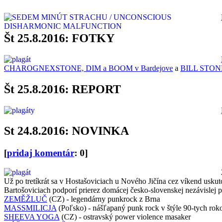
Št 25.8.2016: FOTKY
CHAROGNEXSTONE, DIM a BOOM v Bardejove
a
BILL STON
Št 25.8.2016: REPORT
St 24.8.2016: NOVINKA
[
pridaj komentár
: 0]
Už po tretíkrát sa v Hostašoviciach u Nového Jičína cez víkend uskut
Bartošoviciach podporí prierez domácej česko-slovenskej nezávislej 
ZEMĚŽLUČ
(CZ) - legendárny punkrock z Brna
MASSMILICJA
(Poľsko) - nášľapaný punk rock v štýle 90-tych rok
SHEEVA YOGA
(CZ) - ostravský power violence masaker