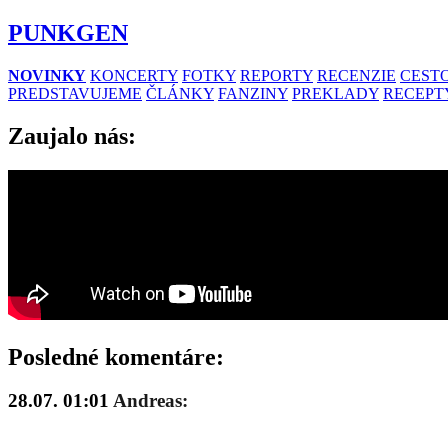
PUNKGEN
NOVINKY
KONCERTY
FOTKY
REPORTY
RECENZIE
CESTO
PREDSTAVUJEME
ČLÁNKY
FANZINY
PREKLADY
RECEPT
Zaujalo nás:
Posledné komentáre:
28.07. 01:01
Andreas: