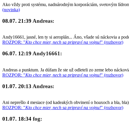
Ako vždy proti systému, nadnárodným korporáciám, svetovým lídrom a
(novinka)
08.07. 21:39
Andreas:
Andy16661, jasné, len ty si aeroplán... Áno, všade sú náckovia a po
ROZPOR: "
Kto chce mier, nech sa pripraví na vojnu!
" (rozhovor)
06.07. 12:19
Andy16661:
Andreas a punktum. Ja dúfam že ste už odleteli zo zeme lebo náckovia
ROZPOR: "
Kto chce mier, nech sa pripraví na vojnu!
" (rozhovor)
01.07. 20:13
Andreas:
Ani neprešlo 4 mesiace (od kadeakých obvinení o hoaxoch a bla, bla)
ROZPOR: "
Kto chce mier, nech sa pripraví na vojnu!
" (rozhovor)
01.07. 18:34
fog: