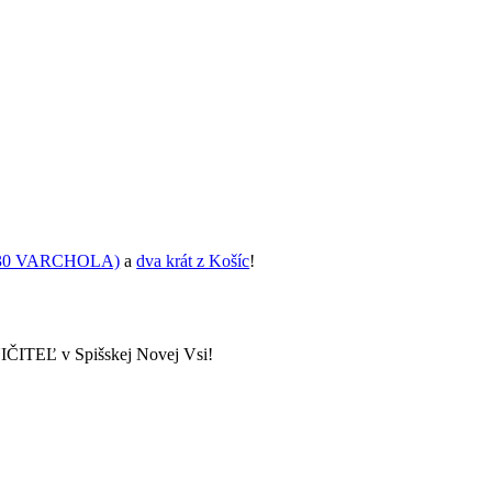
N30 VARCHOLA)
a
dva krát z Košíc
!
TEĽ v Spišskej Novej Vsi!