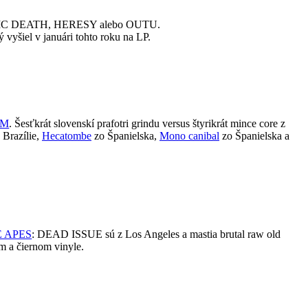
v SEPTIC DEATH, HERESY alebo OUTU.
 vyšiel v januári tohto roku na LP.
AM
. Šesťkrát slovenskí prafotri grindu versus štyrikrát mince core z
 Brazílie,
Hecatombe
zo Španielska,
Mono canibal
zo Španielska a
 APES
: DEAD ISSUE sú z Los Angeles a mastia brutal raw old
m a čiernom vinyle.