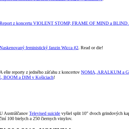
Report z koncertu VIOLENT STOMP, FRAME OF MIND a BLIND
Naskenovaný feministický fanzin Wicca #2
. Read or die!
A ešte reporty z jedného záťahu z koncertov
NOMA, ARALKUM a GA
BOOM a DIM v Košiciach
!
U Austrálčanov
Televised suicide
vyšiel split 10" dvoch grindových kap
činí 100 bielych a 250 čiernych vinylov.