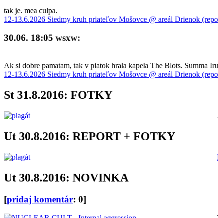
tak je. mea culpa.
12-13.6.2026 Siedmy kruh priateľov Mošovce @ areál Drienok (repo
30.06. 18:05
wsxw:
Ak si dobre pamatam, tak v piatok hrala kapela The Blots. Summa Iru 
12-13.6.2026 Siedmy kruh priateľov Mošovce @ areál Drienok (repo
St 31.8.2016: FOTKY
Ut 30.8.2016: REPORT + FOTKY
Ut 30.8.2016: NOVINKA
[
pridaj komentár
: 0]