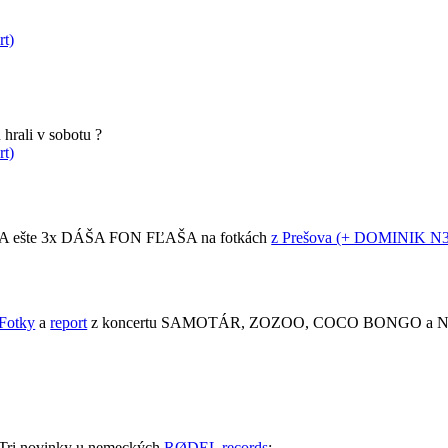
rt)
hrali v sobotu ?
rt)
A ešte 3x DÁŠA FON FĽAŠA na fotkách
z Prešova (+ DOMINIK 
Fotky
a
report
z koncertu SAMOTÁR, ZOZOO, COCO BONGO a NIČI
Tri novinky u nemeckých
RØDEL records
: