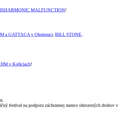
US DISHARMONIC MALFUNCTION
!
 a GATTACA v Olomouci
,
BILL STONE,
M v Košiciach
!
i.
fičný festival na podporu záchrannej stanice ohrozených druhov v