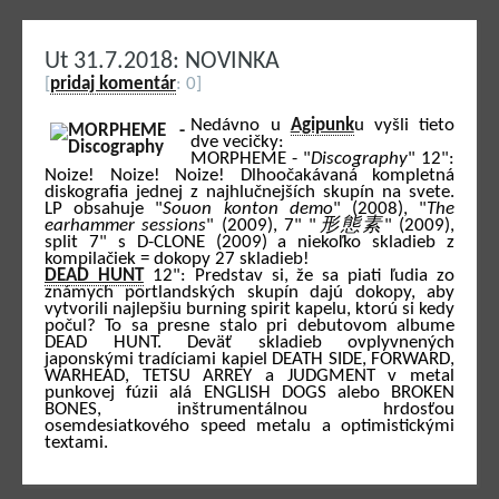
Ut 31.7.2018: NOVINKA
[
pridaj komentár
: 0]
Nedávno u
Agipunk
u vyšli tieto
dve vecičky:
MORPHEME - "
Discography
" 12":
Noize! Noize! Noize! Dlhoočakávaná kompletná
diskografia jednej z najhlučnejších skupín na svete.
LP obsahuje "
Souon konton demo
" (2008), "
The
earhammer sessions
" (2009), 7" "
形態素
" (2009),
split 7" s D-CLONE (2009) a niekoľko skladieb z
kompilačiek = dokopy 27 skladieb!
DEAD HUNT
12": Predstav si, že sa piati ľudia zo
známych portlandských skupín dajú dokopy, aby
vytvorili najlepšiu burning spirit kapelu, ktorú si kedy
počul? To sa presne stalo pri debutovom albume
DEAD HUNT. Deväť skladieb ovplyvnených
japonskými tradíciami kapiel DEATH SIDE, FORWARD,
WARHEAD, TETSU ARREY a JUDGMENT v metal
punkovej fúzii alá ENGLISH DOGS alebo BROKEN
BONES, inštrumentálnou hrdosťou
osemdesiatkového speed metalu a optimistickými
textami.