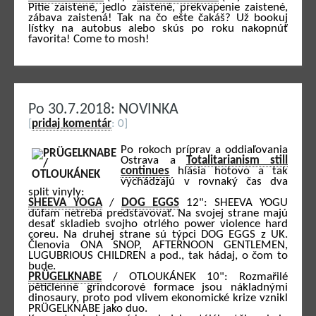
Pitie zaistené, jedlo zaistené, prekvapenie zaistené,
zábava zaistená! Tak na čo ešte čakáš? Už bookuj
lístky na autobus alebo skús po roku nakopnúť
favorita! Come to mosh!
Po 30.7.2018: NOVINKA
[
pridaj komentár
: 0]
Po rokoch príprav a oddiaľovania
Ostrava a
Totalitarianism still
continues
hlásia hotovo a tak
vychádzajú v rovnaký čas dva
split vinyly:
SHEEVA YOGA
/
DOG EGGS
12": SHEEVA YOGU
dúfam netreba predstavovať. Na svojej strane majú
desať skladieb svojho otrlého power violence hard
coreu. Na druhej strane sú týpci DOG EGGS z UK.
Členovia ONA SNOP, AFTERNOON GENTLEMEN,
LUGUBRIOUS CHILDREN a pod., tak hádaj, o čom to
bude.
PRÜGELKNABE
/ OTLOUKÁNEK 10": Rozmařilé
pětičlenné grindcorové formace jsou nákladnými
dinosaury, proto pod vlivem ekonomické krize vznikl
PRÜGELKNABE jako duo.