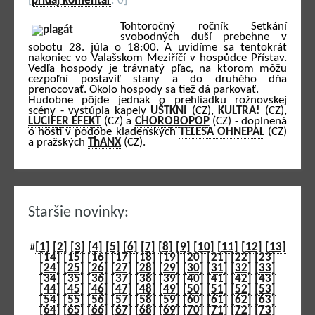
[
pridaj komentár
: 0]
Tohtoročný ročník Setkání
svobodných duší prebehne v
sobotu 28. júla o 18:00. A uvidíme sa tentokrát
nakoniec vo Valašskom Meziříčí v hospůdce Přístav.
Vedľa hospody je trávnatý pľac, na ktorom môžu
cezpoľní postaviť stany a do druhého dňa
prenocovať. Okolo hospody sa tiež dá parkovať.
Hudobne pôjde jednak o prehliadku rožnovskej
scény - vystúpia kapely
UŠTKNI
(CZ),
KULTRA!
(CZ),
LUCIFER EFEKT
(CZ) a
CHOROBOPOP
(CZ) - doplnená
o hostí v podobe kladenských
TELESA OHNEPAL
(CZ)
a pražských
ThANX
(CZ).
Staršie novinky:
#
[1]
[2]
[3]
[4]
[5]
[6]
[7]
[8]
[9]
[10]
[11]
[12]
[13]
[14]
[15]
[16]
[17]
[18]
[19]
[20]
[21]
[22]
[23]
[24]
[25]
[26]
[27]
[28]
[29]
[30]
[31]
[32]
[33]
[34]
[35]
[36]
[37]
[38]
[39]
[40]
[41]
[42]
[43]
[44]
[45]
[46]
[47]
[48]
[49]
[50]
[51]
[52]
[53]
[54]
[55]
[56]
[57]
[58]
[59]
[60]
[61]
[62]
[63]
[64]
[65]
[66]
[67]
[68]
[69]
[70]
[71]
[72]
[73]