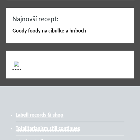
Najnovší recept:
Goody foody na cibuľke a hríboch
Labell records & shop
Totalitarianism still continues