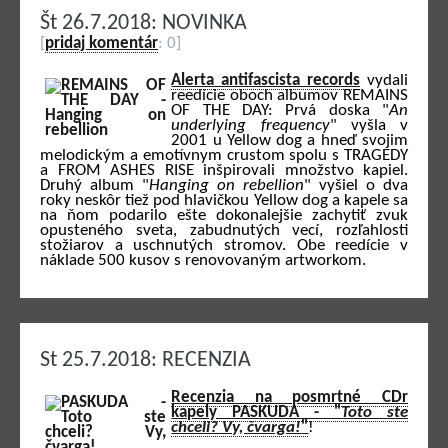
Št 26.7.2018: NOVINKA
[
pridaj komentár
: 0]
Alerta antifascista records
vydali
reedície oboch albumov REMAINS
OF THE DAY: Prvá doska "
An
underlying frequency
" vyšla v
2001 u Yellow dog a hneď svojim
melodickým a emotívnym crustom spolu s TRAGEDY
a FROM ASHES RISE inšpirovali množstvo kapiel.
Druhý album "
Hanging on rebellion
" vyšiel o dva
roky neskôr tiež pod hlavičkou Yellow dog a kapele sa
na ňom podarilo ešte dokonalejšie zachytiť zvuk
opusteného sveta, zabudnutých vecí, rozľahlosti
stožiarov a uschnutých stromov. Obe reedície v
náklade 500 kusov s renovovaným artworkom.
St 25.7.2018: RECENZIA
Recenzia na posmrtné CDr
kapely PASKUDA - "
Toto ste
chceli? Vy, čvarga!
"
!