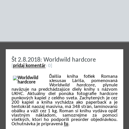
Št 2.8.2018: Worldwild hardcore
[
pridaj komentár
: 0]
Ďalšia kniha fotiek Romana
xJesusax Láriša, pomenovaná
Worldwild hardcore
, plynule
naväzuje na predchádzajúce diely knihy s názvom
UKHC
. Aktuálny diel ponúka fotografie hardcore
punkových kapiel z celého sveta. Zachytených je cez
200 kapiel a kniha vychádza ako paperback a je
tentokrát naozaj masívna, má 348 strán, laminovanú
obálku a váži cez 1 kg. Roman si knihu vydáva opäť
vlastným nákladom, samozrejme za pomoci
všetkých, ktorí ho podporili preorder objednávkou.
Ochutnávka je pripravená
tu
.