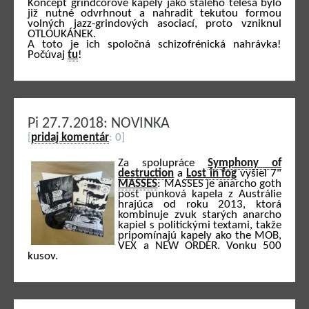
Koncept grindcorové kapely jako stálého tělesa bylo
již nutné odvrhnout a nahradit tekutou formou
volných jazz-grindových asociací, proto vzniknul
OTLOUKÁNEK.
A toto je ich spoločná schizofrénická nahrávka!
Počúvaj
tu
!
Pi 27.7.2018: NOVINKA
[
pridaj komentár
: 0]
Za spolupráce
Symphony of
destruction
a
Lost in fog
vyšiel 7"
MASSES
: MASSES je anarcho goth
post punková kapela z Austrálie
hrajúca od roku 2013, ktorá
kombinuje zvuk starých anarcho
kapiel s politickými textami, takže
pripomínajú kapely ako the MOB,
VEX a NEW ORDER. Vonku 500
kusov.