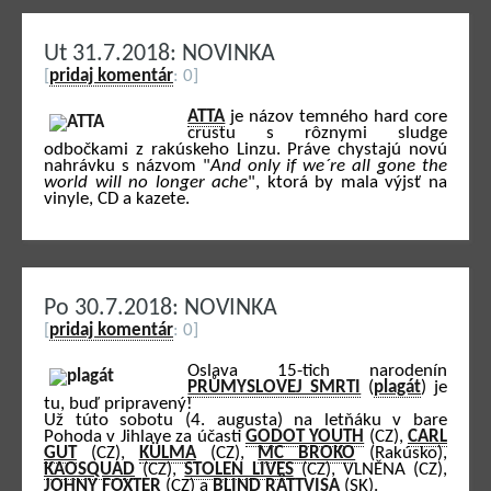
Ut 31.7.2018: NOVINKA
[
pridaj komentár
: 0]
ATTA
je názov temného hard core
crustu s rôznymi sludge
odbočkami z rakúskeho Linzu. Práve chystajú novú
nahrávku s názvom "
And only if we´re all gone the
world will no longer ache
", ktorá by mala výjsť na
vinyle, CD a kazete.
Po 30.7.2018: NOVINKA
[
pridaj komentár
: 0]
Oslava 15-tich narodenín
PRŮMYSLOVEJ SMRTI
(
plagát
) je
tu, buď pripravený!
Už túto sobotu (4. augusta) na letňáku v bare
Pohoda v Jihlave za účasti
GODOT YOUTH
(CZ),
CARL
GUT
(CZ),
KÜLMA
(CZ),
MC BROKO
(Rakúsko),
KAOSQUAD
(CZ),
STOLEN LIVES
(CZ), VLNĚNA (CZ),
JOHNY FOXTER
(CZ) a
BLIND RÄTTVISA
(SK).