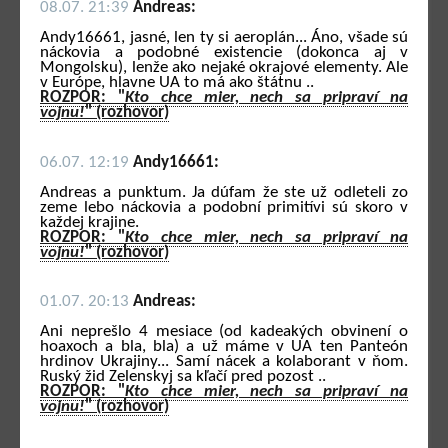
08.07. 21:39
Andreas:
Andy16661, jasné, len ty si aeroplán... Áno, všade sú
náckovia a podobné existencie (dokonca aj v
Mongolsku), lenže ako nejaké okrajové elementy. Ale
v Európe, hlavne UA to má ako štátnu ..
ROZPOR: "
Kto chce mier, nech sa pripraví na
vojnu!
" (rozhovor)
06.07. 12:19
Andy16661:
Andreas a punktum. Ja dúfam že ste už odleteli zo
zeme lebo náckovia a podobní primitívi sú skoro v
každej krajine.
ROZPOR: "
Kto chce mier, nech sa pripraví na
vojnu!
" (rozhovor)
01.07. 20:13
Andreas:
Ani neprešlo 4 mesiace (od kadeakých obvinení o
hoaxoch a bla, bla) a už máme v UA ten Panteón
hrdinov Ukrajiny... Samí nácek a kolaborant v ňom.
Ruský žid Zelenskyj sa kľačí pred pozost ..
ROZPOR: "
Kto chce mier, nech sa pripraví na
vojnu!
" (rozhovor)