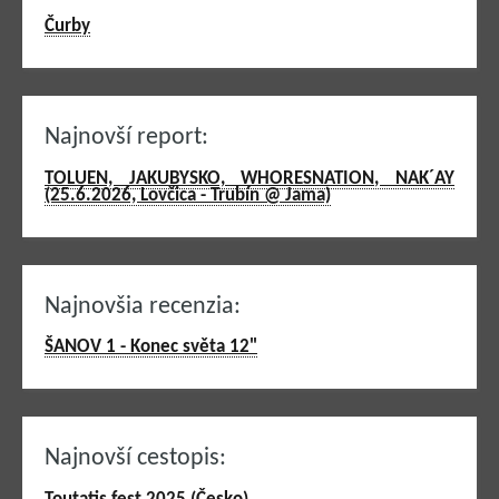
Čurby
Najnovší report:
TOLUEN, JAKUBYSKO, WHORESNATION, NAK´AY
(25.6.2026, Lovčica - Trubín @ Jama)
Najnovšia recenzia:
ŠANOV 1 - Konec světa 12"
Najnovší cestopis: