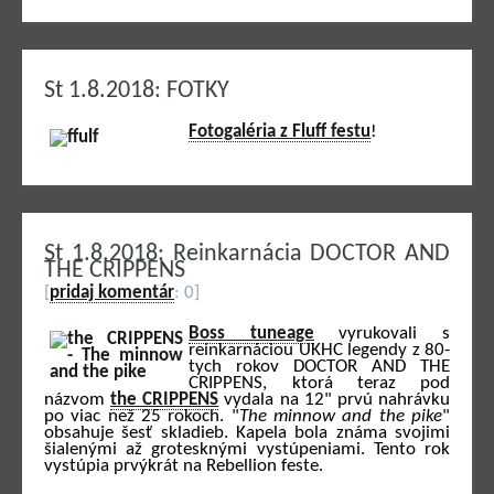
St 1.8.2018: FOTKY
Fotogaléria z Fluff festu
!
St 1.8.2018: Reinkarnácia DOCTOR AND
THE CRIPPENS
[
pridaj komentár
: 0]
Boss tuneage
vyrukovali s
reinkarnáciou UKHC legendy z 80-
tych rokov DOCTOR AND THE
CRIPPENS, ktorá teraz pod
názvom
the CRIPPENS
vydala na 12" prvú nahrávku
po viac než 25 rokoch. "
The minnow and the pike
"
obsahuje šesť skladieb. Kapela bola známa svojimi
šialenými až grotesknými vystúpeniami. Tento rok
vystúpia prvýkrát na Rebellion feste.