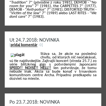
"
Tradition
" 7" (pôvodne z roku 1981), DEMOB - "
No
room for you
" 7" (1981), the CARPETTES 7" (1977),
DEMOB - "
Anti-police
" 7" (1981), DISTORTED TRUTH -
"
Victim of the law
" 7" (1989) alebo LAST RITES - "
We
dont care
" 7" (1983).
Ut 24.7.2018: NOVINKA
[
pridaj komentár
: 0]
Stáva sa, že akcie na poslednú
chvíľu, od ktorých nič neočakávaš,
sú tie najdivokejšie. Zajtrajší koncert (streda 25.7.) zo
série blitzkrieg gigs s potvrdenými Japoncami
SPEED!! NOISE!! HELL!!
len potvrdzuje, že tomu
nebude inak. Akcia sa bude konať v trnavskom
komunitnom centre Archa. Prípadnú predkapelu sa
dozvieš na mieste.
Po 23.7.2018: NOVINKA