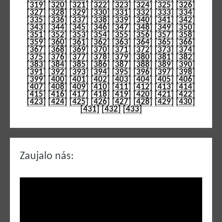
[319]
[320]
[321]
[322]
[323]
[324]
[325]
[326]
[327]
[328]
[329]
[330]
[331]
[332]
[333]
[334]
[335]
[336]
[337]
[338]
[339]
[340]
[341]
[342]
[343]
[344]
[345]
[346]
[347]
[348]
[349]
[350]
[351]
[352]
[353]
[354]
[355]
[356]
[357]
[358]
[359]
[360]
[361]
[362]
[363]
[364]
[365]
[366]
[367]
[368]
[369]
[370]
[371]
[372]
[373]
[374]
[375]
[376]
[377]
[378]
[379]
[380]
[381]
[382]
[383]
[384]
[385]
[386]
[387]
[388]
[389]
[390]
[391]
[392]
[393]
[394]
[395]
[396]
[397]
[398]
[399]
[400]
[401]
[402]
[403]
[404]
[405]
[406]
[407]
[408]
[409]
[410]
[411]
[412]
[413]
[414]
[415]
[416]
[417]
[418]
[419]
[420]
[421]
[422]
[423]
[424]
[425]
[426]
[427]
[428]
[429]
[430]
[431]
[432]
[433]
Zaujalo nás: