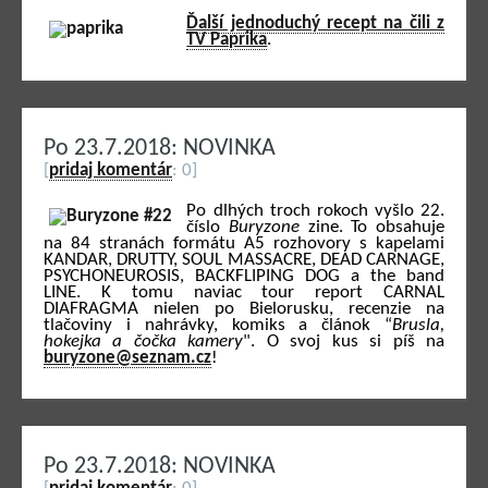
Ďalší jednoduchý recept na čili z
TV Paprika
.
Po 23.7.2018: NOVINKA
[
pridaj komentár
: 0]
Po dlhých troch rokoch vyšlo 22.
číslo
Buryzone
zine. To obsahuje
na 84 stranách formátu A5 rozhovory s kapelami
KANDAR, DRUTTY, SOUL MASSACRE, DEAD CARNAGE,
PSYCHONEUROSIS, BACKFLIPING DOG a the band
LINE. K tomu naviac tour report CARNAL
DIAFRAGMA nielen po Bielorusku, recenzie na
tlačoviny i nahrávky, komiks a článok “
Brusla,
hokejka a čočka kamery
". O svoj kus si píš na
buryzone@seznam.cz
!
Po 23.7.2018: NOVINKA