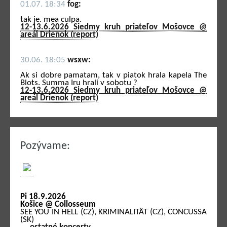
01.07. 18:34
fog:
tak je. mea culpa.
12-13.6.2026 Siedmy kruh priateľov Mošovce @
areál Drienok (report)
30.06. 18:05
wsxw:
Ak si dobre pamatam, tak v piatok hrala kapela The
Blots. Summa Iru hrali v sobotu ?
12-13.6.2026 Siedmy kruh priateľov Mošovce @
areál Drienok (report)
Pozývame:
Pi 18.9.2026
Košice @ Collosseum
SEE YOU IN HELL (CZ), KRIMINALITÄT (CZ), CONCUSSA
(SK)