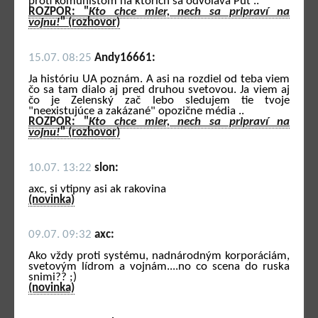
proti komunistom na ktorích sa odvoláva Put ..
ROZPOR: "
Kto chce mier, nech sa pripraví na
vojnu!
" (rozhovor)
15.07. 08:25
Andy16661:
Ja históriu UA poznám. A asi na rozdiel od teba viem
čo sa tam dialo aj pred druhou svetovou. Ja viem aj
čo je Zelenský zač lebo sledujem tie tvoje
"neexistujúce a zakázané" opozične média ..
ROZPOR: "
Kto chce mier, nech sa pripraví na
vojnu!
" (rozhovor)
10.07. 13:22
slon:
axc, si vtipny asi ak rakovina
(novinka)
09.07. 09:32
axc:
Ako vždy proti systému, nadnárodným korporáciám,
svetovým lídrom a vojnám....no co scena do ruska
snimi?? ;)
(novinka)