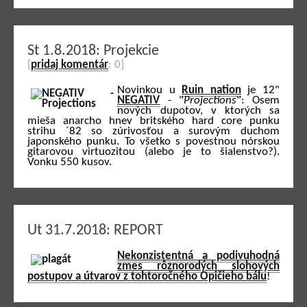
St 1.8.2018: Projekcie
[
pridaj komentár
: 0]
Novinkou u
Ruin nation
je 12"
NEGATIV
- "
Projections
": Osem
nových dupotov, v ktorých sa
mieša anarcho hnev britského hard core punku
strihu ´82 so zúrivosťou a surovým duchom
japonského punku. To všetko s povestnou nórskou
gitarovou virtuozitou (alebo je to šialenstvo?).
Vonku 550 kusov.
Ut 31.7.2018: REPORT
Nekonzistentná a podivuhodná
zmes rôznorodých slohových
postupov a útvarov z tohtoročného Opičieho bálu
!