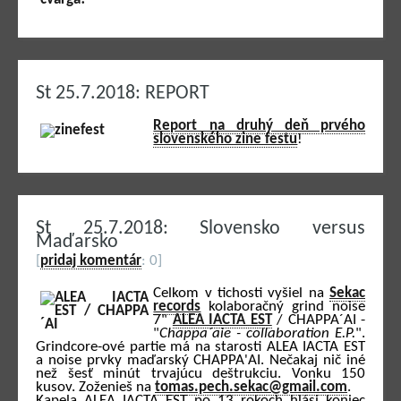
St 25.7.2018: REPORT
Report na druhý deň prvého
slovenského zine festu
!
St 25.7.2018: Slovensko versus
Maďarsko
[
pridaj komentár
: 0]
Celkom v tichosti vyšiel na
Sekac
records
kolaboračný grind noise
7"
ALEA IACTA EST
/ CHAPPA´AI -
"
Chappa´aie - collaboration E.P.
".
Grindcore-ové partie má na starosti ALEA IACTA EST
a noise prvky maďarský CHAPPA'AI. Nečakaj nič iné
než šesť minút trvajúcu deštrukciu. Vonku 150
kusov. Zoženieš na
tomas.pech.sekac@gmail.com
.
Kapela ALEA IACTA EST po 13 rokoch hlási koniec