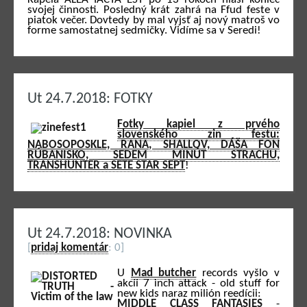
svojej činnosti. Posledný krát zahrá na Ffud feste v
piatok večer. Dovtedy by mal vyjsť aj nový matroš vo
forme samostatnej sedmičky. Vidíme sa v Seredi!
Ut 24.7.2018: FOTKY
Fotky kapiel z prvého
slovenského zin festu:
NABOSOPOSKLE, RANA, SHALLOV, DÁŠA FON
RÚBANISKO, SEDEM MINÚT STRACHU,
TRANSHUNTER a SETE STAR SEPT
!
Ut 24.7.2018: NOVINKA
[
pridaj komentár
: 0]
U
Mad butcher
records vyšlo v
akcii 7 inch attack - old stuff for
new kids naraz milión reedícii:
MIDDLE CLASS FANTASIES
-