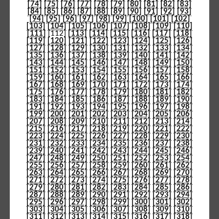
[74]
[75]
[76]
[77]
[78]
[79]
[80]
[81]
[82]
[83]
[84]
[85]
[86]
[87]
[88]
[89]
[90]
[91]
[92]
[93]
[94]
[95]
[96]
[97]
[98]
[99]
[100]
[101]
[102]
[103]
[104]
[105]
[106]
[107]
[108]
[109]
[110]
[111]
[112]
[113]
[114]
[115]
[116]
[117]
[118]
[119]
[120]
[121]
[122]
[123]
[124]
[125]
[126]
[127]
[128]
[129]
[130]
[131]
[132]
[133]
[134]
[135]
[136]
[137]
[138]
[139]
[140]
[141]
[142]
[143]
[144]
[145]
[146]
[147]
[148]
[149]
[150]
[151]
[152]
[153]
[154]
[155]
[156]
[157]
[158]
[159]
[160]
[161]
[162]
[163]
[164]
[165]
[166]
[167]
[168]
[169]
[170]
[171]
[172]
[173]
[174]
[175]
[176]
[177]
[178]
[179]
[180]
[181]
[182]
[183]
[184]
[185]
[186]
[187]
[188]
[189]
[190]
[191]
[192]
[193]
[194]
[195]
[196]
[197]
[198]
[199]
[200]
[201]
[202]
[203]
[204]
[205]
[206]
[207]
[208]
[209]
[210]
[211]
[212]
[213]
[214]
[215]
[216]
[217]
[218]
[219]
[220]
[221]
[222]
[223]
[224]
[225]
[226]
[227]
[228]
[229]
[230]
[231]
[232]
[233]
[234]
[235]
[236]
[237]
[238]
[239]
[240]
[241]
[242]
[243]
[244]
[245]
[246]
[247]
[248]
[249]
[250]
[251]
[252]
[253]
[254]
[255]
[256]
[257]
[258]
[259]
[260]
[261]
[262]
[263]
[264]
[265]
[266]
[267]
[268]
[269]
[270]
[271]
[272]
[273]
[274]
[275]
[276]
[277]
[278]
[279]
[280]
[281]
[282]
[283]
[284]
[285]
[286]
[287]
[288]
[289]
[290]
[291]
[292]
[293]
[294]
[295]
[296]
[297]
[298]
[299]
[300]
[301]
[302]
[303]
[304]
[305]
[306]
[307]
[308]
[309]
[310]
[311]
[312]
[313]
[314]
[315]
[316]
[317]
[318]