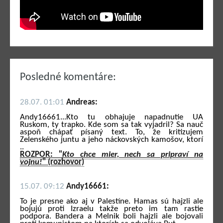
Posledné komentáre:
28.07. 01:01
Andreas:
Andy16661...Kto tu obhajuje napadnutie UA
Ruskom, ty trapko. Kde som sa tak vyjadril? Sa nauč
aspoň chápať písaný text. To, že kritizujem
Zelenského juntu a jeho náckovských kamošov, ktorí
..
ROZPOR: "
Kto chce mier, nech sa pripraví na
vojnu!
" (rozhovor)
15.07. 09:12
Andy16661:
To je presne ako aj v Palestíne. Hamas sú hajzli ale
bojujú proti Izraelu takže preto im tam rastie
podpora. Bandera a Melnik boli hajzli ale bojovali