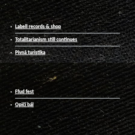
Labell records & shop
Totalitarianism still continues
Pivná turistika
Ffud fest
Opičí bál