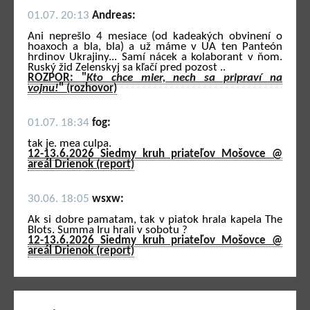
01.07. 20:13
Andreas:
Ani neprešlo 4 mesiace (od kadeakých obvinení o
hoaxoch a bla, bla) a už máme v UA ten Panteón
hrdinov Ukrajiny... Samí nácek a kolaborant v ňom.
Ruský žid Zelenskyj sa kľačí pred pozost ..
ROZPOR: "
Kto chce mier, nech sa pripraví na
vojnu!
" (rozhovor)
01.07. 18:34
fog:
tak je. mea culpa.
12-13.6.2026 Siedmy kruh priateľov Mošovce @
areál Drienok (report)
30.06. 18:05
wsxw:
Ak si dobre pamatam, tak v piatok hrala kapela The
Blots. Summa Iru hrali v sobotu ?
12-13.6.2026 Siedmy kruh priateľov Mošovce @
areál Drienok (report)