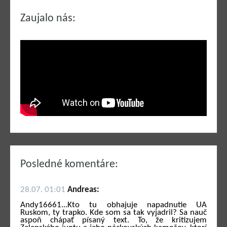
Zaujalo nás:
Posledné komentáre:
28.07. 01:01
Andreas:
Andy16661...Kto tu obhajuje napadnutie UA
Ruskom, ty trapko. Kde som sa tak vyjadril? Sa nauč
aspoň chápať písaný text. To, že kritizujem