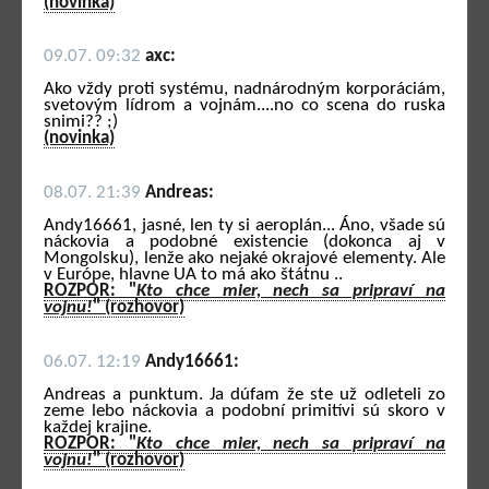
(novinka)
09.07. 09:32
axc:
Ako vždy proti systému, nadnárodným korporáciám,
svetovým lídrom a vojnám....no co scena do ruska
snimi?? ;)
(novinka)
08.07. 21:39
Andreas:
Andy16661, jasné, len ty si aeroplán... Áno, všade sú
náckovia a podobné existencie (dokonca aj v
Mongolsku), lenže ako nejaké okrajové elementy. Ale
v Európe, hlavne UA to má ako štátnu ..
ROZPOR: "
Kto chce mier, nech sa pripraví na
vojnu!
" (rozhovor)
06.07. 12:19
Andy16661:
Andreas a punktum. Ja dúfam že ste už odleteli zo
zeme lebo náckovia a podobní primitívi sú skoro v
každej krajine.
ROZPOR: "
Kto chce mier, nech sa pripraví na
vojnu!
" (rozhovor)