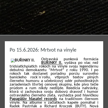
Po 15.6.2026: Mrtvot na vinyle
Ostravská punková formácia
BUŘINKY II.
vydáva po viac než
tridsiatichpiatich rokoch na vinyle svoju legendárnu
debutnú demokazetu "
Mrtvot
" z roku 1990. I po
rokoch tak dostaneš poriadnu porciu surového
baníckeho rock´n´rollu, vtipných textov plných
čierneho humoru a učebnicový odér pohostinských
zariadeniach štvrtej cenovej skupiny, kde pivo tečie
prúdom a rum nikdy nedôjde. Reedícia nahrávky,
ktorá si zachováva svoju dobovú dravosť i humor
ostravského čierneho zlata, vychádza pod hlavičkou
Papagájův hlasatel records
na tradičnom čiernom
vinyle. Na albume v začiatkoch kapele pomáhal i
Radek Pastrňák a Richard Kroczek (BUTY). Nová