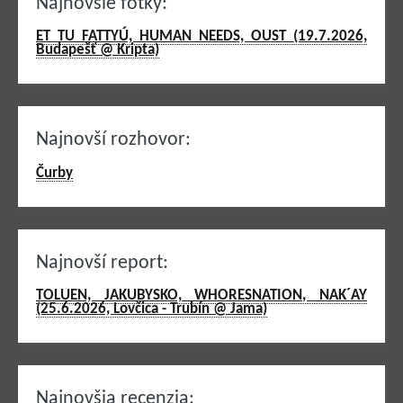
Najnovšie fotky:
ET TU FATTYÚ, HUMAN NEEDS, OUST (19.7.2026,
Budapešť @ Kripta)
Najnovší rozhovor:
Čurby
Najnovší report:
TOLUEN, JAKUBYSKO, WHORESNATION, NAK´AY
(25.6.2026, Lovčica - Trubín @ Jama)
Najnovšia recenzia: