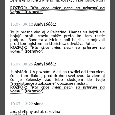
Zelenského juntu a jeho náckovských kamošov, ktorí
..
ROZPOR: "
Kto chce mier, nech sa pripraví na
vojnu!
" (rozhovor)
15.07. 09:12
Andy16661:
To je presne ako aj v Palestíne. Hamas sú hajzli ale
bojujú proti Izraelu takže preto im tam rastie
podpora. Bandera a Melnik boli hajzli ale bojovali
proti komunistom na ktorích sa odvoláva Put ..
ROZPOR: "
Kto chce mier, nech sa pripraví na
vojnu!
" (rozhovor)
15.07. 08:25
Andy16661:
Ja históriu UA poznám. A asi na rozdiel od teba viem
čo sa tam dialo aj pred druhou svetovou. Ja viem aj
čo je Zelenský zač lebo sledujem tie tvoje
"neexistujúce a zakázané" opozične média ..
ROZPOR: "
Kto chce mier, nech sa pripraví na
vojnu!
" (rozhovor)
10.07. 13:22
slon:
axc, si vtipny asi ak rakovina