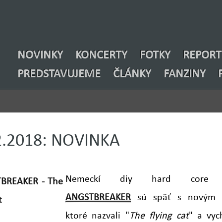
NOVINKY
KONCERTY
FOTKY
REPORT
PREDSTAVUJEME
ČLÁNKY
FANZINY
.2.2018: NOVINKA
Nemeckí diy hard core p
ANGSTBREAKER
sú späť s novým 
ktoré nazvali "
The flying cat
" a vyc