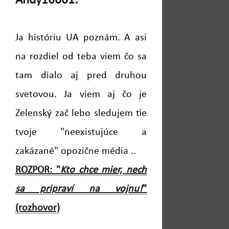
Andy16661:
Ja históriu UA poznám. A asi
na rozdiel od teba viem čo sa
tam dialo aj pred druhou
svetovou. Ja viem aj čo je
Zelenský zač lebo sledujem tie
tvoje "neexistujúce a
zakázané" opozične média ..
ROZPOR: "
Kto chce mier, nech
sa pripraví na vojnu!
"
(rozhovor)