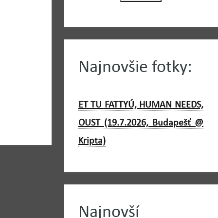
Najnovšie fotky:
ET TU FATTYÚ, HUMAN NEEDS,
OUST (19.7.2026, Budapešť @
Kripta)
Najnovší