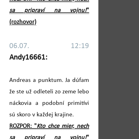
sa pripraví na vojnu!
"
(rozhovor)
06.07. 12:19
Andy16661:
Andreas a punktum. Ja dúfam
že ste už odleteli zo zeme lebo
náckovia a podobní primitívi
sú skoro v každej krajine.
ROZPOR: "
Kto chce mier, nech
sa pripraví na vojnu!
"