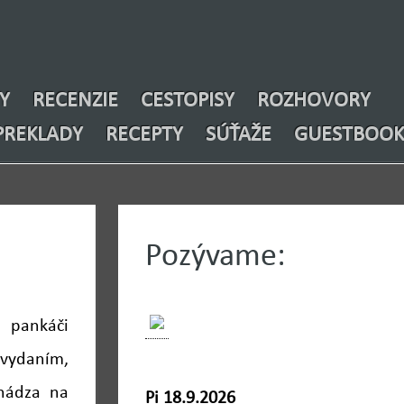
Y
RECENZIE
CESTOPISY
ROZHOVORY
PREKLADY
RECEPTY
SÚŤAŽE
GUESTBOOK
Pozývame:
ankáči
vydaním,
hádza na
Pi 18.9.2026