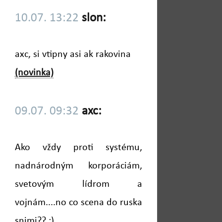
10.07. 13:22
slon:
axc, si vtipny asi ak rakovina
(novinka)
09.07. 09:32
axc:
Ako vždy proti systému,
nadnárodným korporáciám,
svetovým lídrom a
vojnám....no co scena do ruska
snimi?? ;)