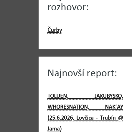
rozhovor:
Čurby
Najnovší report:
TOLUEN, JAKUBYSKO,
WHORESNATION, NAK´AY
(25.6.2026, Lovčica - Trubín @
Jama)