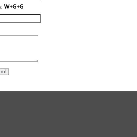
:
W+G+G