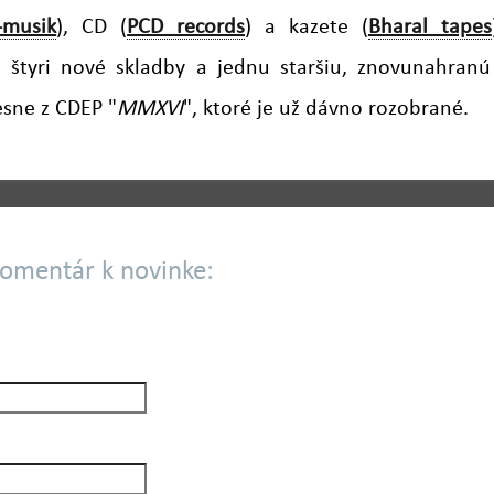
-musik
), CD (
PCD records
) a kazete (
Bharal tapes
 štyri nové skladby a jednu staršiu, znovunahranú
esne z CDEP "
MMXVI
", ktoré je už dávno rozobrané.
komentár k novinke: