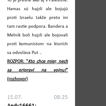
To je presne ako aj v Palestíne.
Hamas sú hajzli ale bojujú
proti Izraelu takže preto im
tam rastie podpora. Bandera a
Melnik boli hajzli ale bojovali
proti komunistom na ktorích
sa odvoláva Put ..
ROZPOR: "
Kto chce mier, nech
sa pripraví na vojnu!
"
(rozhovor)
15.07. 08:25