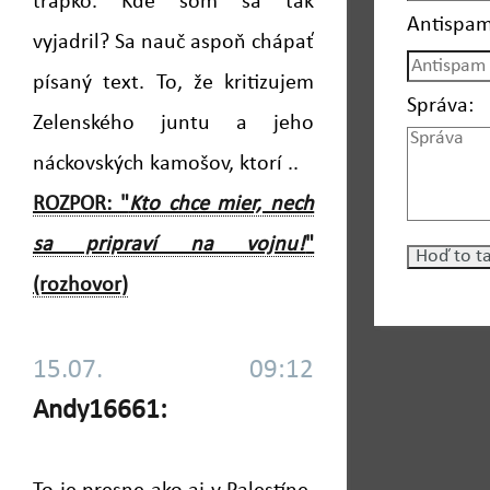
trapko. Kde som sa tak
Antispam
vyjadril? Sa nauč aspoň chápať
písaný text. To, že kritizujem
Správa:
Zelenského juntu a jeho
náckovských kamošov, ktorí ..
ROZPOR: "
Kto chce mier, nech
sa pripraví na vojnu!
"
(rozhovor)
15.07. 09:12
Andy16661: