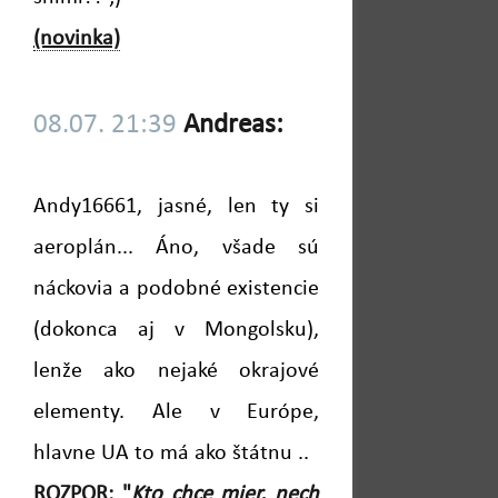
(novinka)
08.07. 21:39
Andreas:
Andy16661, jasné, len ty si
aeroplán... Áno, všade sú
náckovia a podobné existencie
(dokonca aj v Mongolsku),
lenže ako nejaké okrajové
elementy. Ale v Európe,
hlavne UA to má ako štátnu ..
ROZPOR: "
Kto chce mier, nech