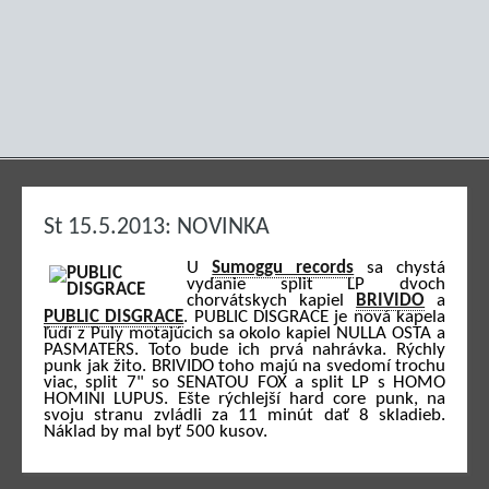
St 15.5.2013: NOVINKA
U
Sumoggu records
sa chystá
vydanie split LP dvoch
chorvátskych kapiel
BRIVIDO
a
PUBLIC DISGRACE
. PUBLIC DISGRACE je nová kapela
ľudí z Puly motajúcich sa okolo kapiel NULLA OSTA a
PASMATERS. Toto bude ich prvá nahrávka. Rýchly
punk jak žito. BRIVIDO toho majú na svedomí trochu
viac, split 7" so SENATOU FOX a split LP s HOMO
HOMINI LUPUS. Ešte rýchlejší hard core punk, na
svoju stranu zvládli za 11 minút dať 8 skladieb.
Náklad by mal byť 500 kusov.