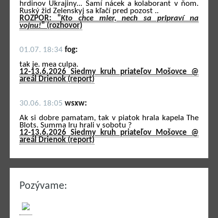
hrdinov Ukrajiny... Samí nácek a kolaborant v ňom.
Ruský žid Zelenskyj sa kľačí pred pozost ..
ROZPOR: "
Kto chce mier, nech sa pripraví na
vojnu!
" (rozhovor)
01.07. 18:34
fog:
tak je. mea culpa.
12-13.6.2026 Siedmy kruh priateľov Mošovce @
areál Drienok (report)
30.06. 18:05
wsxw:
Ak si dobre pamatam, tak v piatok hrala kapela The
Blots. Summa Iru hrali v sobotu ?
12-13.6.2026 Siedmy kruh priateľov Mošovce @
areál Drienok (report)
Pozývame: