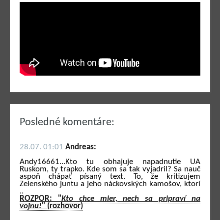
Posledné komentáre:
28.07. 01:01
Andreas:
Andy16661...Kto tu obhajuje napadnutie UA
Ruskom, ty trapko. Kde som sa tak vyjadril? Sa nauč
aspoň chápať písaný text. To, že kritizujem
Zelenského juntu a jeho náckovských kamošov, ktorí
..
ROZPOR: "
Kto chce mier, nech sa pripraví na
vojnu!
" (rozhovor)