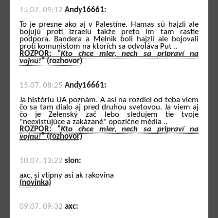
15.07. 09:12
Andy16661:
To je presne ako aj v Palestíne. Hamas sú hajzli ale
bojujú proti Izraelu takže preto im tam rastie
podpora. Bandera a Melnik boli hajzli ale bojovali
proti komunistom na ktorích sa odvoláva Put ..
ROZPOR: "
Kto chce mier, nech sa pripraví na
vojnu!
" (rozhovor)
15.07. 08:25
Andy16661:
Ja históriu UA poznám. A asi na rozdiel od teba viem
čo sa tam dialo aj pred druhou svetovou. Ja viem aj
čo je Zelenský zač lebo sledujem tie tvoje
"neexistujúce a zakázané" opozične média ..
ROZPOR: "
Kto chce mier, nech sa pripraví na
vojnu!
" (rozhovor)
10.07. 13:22
slon:
axc, si vtipny asi ak rakovina
(novinka)
09.07. 09:32
axc: