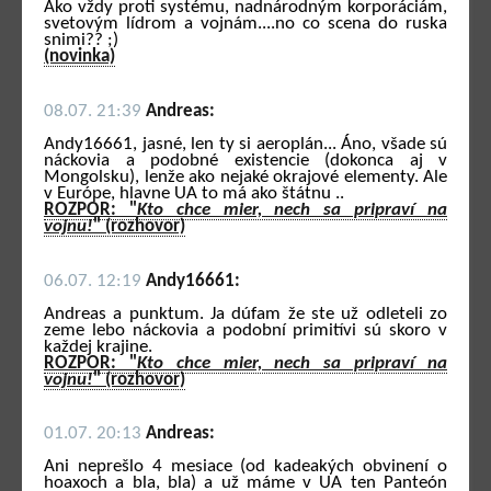
Ako vždy proti systému, nadnárodným korporáciám,
svetovým lídrom a vojnám....no co scena do ruska
snimi?? ;)
(novinka)
08.07. 21:39
Andreas:
Andy16661, jasné, len ty si aeroplán... Áno, všade sú
náckovia a podobné existencie (dokonca aj v
Mongolsku), lenže ako nejaké okrajové elementy. Ale
v Európe, hlavne UA to má ako štátnu ..
ROZPOR: "
Kto chce mier, nech sa pripraví na
vojnu!
" (rozhovor)
06.07. 12:19
Andy16661:
Andreas a punktum. Ja dúfam že ste už odleteli zo
zeme lebo náckovia a podobní primitívi sú skoro v
každej krajine.
ROZPOR: "
Kto chce mier, nech sa pripraví na
vojnu!
" (rozhovor)
01.07. 20:13
Andreas:
Ani neprešlo 4 mesiace (od kadeakých obvinení o
hoaxoch a bla, bla) a už máme v UA ten Panteón