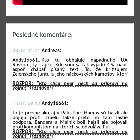
Posledné komentáre:
28.07. 01:01
Andreas:
Andy16661...Kto tu obhajuje napadnutie UA
Ruskom, ty trapko. Kde som sa tak vyjadril? Sa nauč
aspoň chápať písaný text. To, že kritizujem
Zelenského juntu a jeho náckovských kamošov, ktorí
..
ROZPOR: "
Kto chce mier, nech sa pripraví na
vojnu!
" (rozhovor)
15.07. 09:12
Andy16661:
To je presne ako aj v Palestíne. Hamas sú hajzli ale
bojujú proti Izraelu takže preto im tam rastie
podpora. Bandera a Melnik boli hajzli ale bojovali
proti komunistom na ktorích sa odvoláva Put ..
ROZPOR: "
Kto chce mier, nech sa pripraví na
vojnu!
" (rozhovor)