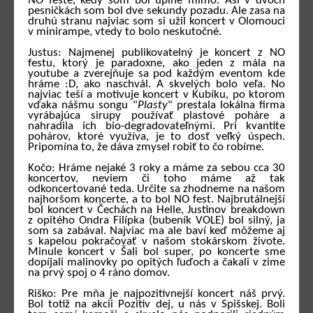
NO feste, kedy som bol úplne mimo. Asi v dvoch
pesničkách som bol dve sekundy pozadu. Ale zasa na
druhú stranu najviac som si užil koncert v Olomouci
v minirampe, vtedy to bolo neskutočné.
Justus: Najmenej publikovatelný je koncert z NO
festu, ktorý je paradoxne, ako jeden z mála na
youtube a zverejňuje sa pod každým eventom kde
hráme :D, ako naschvál. A skvelých bolo veľa. No
najviac teší a motivuje koncert v Kubíku, po ktorom
vďaka nášmu songu "
Plasty
" prestala lokálna firma
vyrábajúca sirupy používať plastové poháre a
nahradila ich bio-degradovateľnými. Pri kvantite
pohárov, ktoré využíva, je to dosť veľký úspech.
Pripomína to, že dáva zmysel robiť to čo robíme.
Kočo: Hráme nejaké 3 roky a máme za sebou cca 30
koncertov, neviem či toho máme až tak
odkoncertované teda. Určite sa zhodneme na našom
najhoršom koncerte, a to bol NO fest. Najbrutálnejší
bol koncert v Čechách na Helle, Justinov breakdown
z opitého Ondra Filípka (bubeník VOLE) bol silný, ja
som sa zabával. Najviac ma ale baví keď môžeme aj
s kapelou pokračovať v našom stokárskom živote.
Minule koncert v Šali bol super, po koncerte sme
dopíjali malinovky po opitých ľuďoch a čakali v zime
na prvý spoj o 4 ráno domov.
Riško: Pre mňa je najpozitívnejší koncert náš prvý.
Bol totiž na akcii Pozitiv dej, u nás v Spišskej. Boli