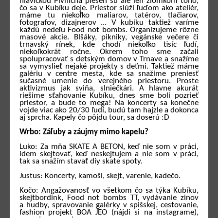
hlavičkou Pivničná pleseň sú ale len zlomkom toho,
čo sa v Kubíku deje. Priestor slúži ľuďom ako ateliér,
máme tu niekoľko maliarov, tatérov, tlačiarov,
fotografov, dizajnerov ... V kubíku taktiež varíme
každú nedeľu Food not bombs. Organizujeme rôzne
masové akcie. Blšáky, pikniky, vegánske večere či
trnavský rínek, kde chodí niekoľko tisíc ľudí,
niekoľkokrát ročne. Okrem toho sme začali
spolupracovať s detským domov v Trnave a snažíme
sa vymyslieť nejaké projekty s deťmi. Taktiež máme
galériu v centre mesta, kde sa snažíme preniesť
sučasné umenie do verejného priestoru. Proste
aktivizmus jak sviňa, slniečkári. A hlavne akurát
riešime sťahovanie Kubíku, dnes sme boli pozrieť
priestor, a bude to mega! Na koncerty sa konečne
vojde viac ako 20/30 ľudí, budú tam hajzle a dokonca
aj sprcha. Kapely čo pôjdu tour, sa doserú :D
Wrbo: Záľuby a záujmy mimo kapelu?
Luko: Za mňa SKATE A BETON, keď nie som v práci,
idem skejtovať, keď neskejtujem a nie som v práci,
tak sa snažím stavať diy skate spoty.
Justus: Koncerty, kamoši, skejt, varenie, kadečo.
Kočo: Angažovanosť vo všetkom čo sa týka Kubíku,
skejtbordink, Food not bombs TT, vydávanie zinov
a hudby, spravovanie galérky v spišskej, cestovanie,
fashion projekt BOA JEO (nájdi si na instagrame),