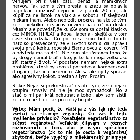
venujem príliš veľa času, peňazí a mamkiných
nervov. Tak som s tým prestal a zrazu sa objavila
napríklad možnosť neprepiť v piatok 20 eur, ale
kúpiť za ne lístok na vlak a v sobotu isť skejtovať
niekam inam. Alebo nebrzdiť progres na skejte tým,
že si niekoľko mesiacov neviem našetriť na dosku.
Musím ale povedať, že ku sXe som sa dostal klasicky
cez MINOR THREAT a Roba Haberla - skejťáka v tom
čase strejedžaka. Do pol roka som bol o tomto
natoľko presvedčený, že v 16-tich som si dal spraviť
svoju prvú kérku, rebelskú čiernu ovcu z coveru MT
a odvtedy ma to drží. Nie som ale zástanca toho, že
by drogy nemal brať nikto, je to len moja voľba ako
žiť šťastný život. V podstate nemám nejaké extra
problémy, ktoré by som si potreboval kompenzovať
drogami, tak ich neberiem. Ak sa ale opitý správaš
ako agresívny kokot, prestaň s tým. Prosím.
Riško: Nejak si prekreslovať realitu tým, že si nejako
otupím zmysly mi nie je moc sympatické. No a
stačilo mi pár krát ochutnať alkohol, aby som zistil,
že mi to nechutí. Tak prečo by ho pil?
Wrbo: Mám pocit, že väčšina z vás (ak nie teda
všetci) sa stravuje vegánsky. Čo vás k tejto
myšlienke priviedlo? Považujete vegetariánstvo za
súčasť vegánstva? Veľakrát čítavam v rôznych
rozhovoroch o tom, ako je istým spôsobom
vegetariánstvo (ak to nie je cesta k vegánstvu)
zbytočné, keďže vaječný a mliekárenský priemysel