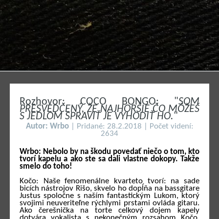
Rozhovor: COCO BONGO: "
SOM
PRESVEDČENÝ, ŽE NAJHORŠIE ČO MÔŽEŠ
S JEDLOM SPRAVIŤ JE VYHODIŤ HO.
"
Autor: Wrbo
| Pridané: 28.2.2018 | Počet videní:
2634
Wrbo: Nebolo by na škodu povedať niečo o tom, kto
tvorí kapelu a ako ste sa dali vlastne dokopy. Takže
smelo do toho!
Kočo: Naše fenomenálne kvarteto tvorí: na sade
bicích nástrojov Rišo, skvelo ho dopĺňa na bassgitare
Justus spoločne s naším fantastickým Lukom, ktorý
svojimi neuveriteľne rýchlymi prstami ovláda gitaru.
Ako čerešnička na torte celkový dojem kapely
dotvára vokalista s nekonečným rozsahom Kočo,