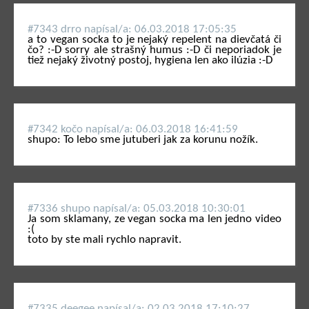
#7343 drro napí­sal/a: 06.03.2018 17:05:35
a to vegan socka to je nejaký repelent na dievčatá či
čo? :-D sorry ale strašný humus :-D či neporiadok je
tiež nejaký životný postoj, hygiena len ako ilúzia :-D
#7342 kočo napí­sal/a: 06.03.2018 16:41:59
shupo: To lebo sme jutuberi jak za korunu nožík.
#7336 shupo napí­sal/a: 05.03.2018 10:30:01
Ja som sklamany, ze vegan socka ma len jedno video
:(
toto by ste mali rychlo napravit.
#7335 deegee napí­sal/a: 02.03.2018 17:10:27