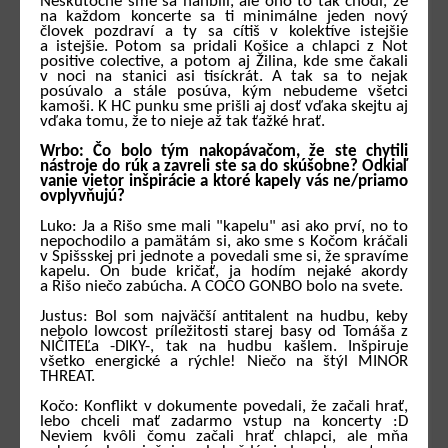
Neskutočne sme sa hanbili, ale ono to tak chodí, že
na každom koncerte sa ti minimálne jeden nový
človek pozdraví a ty sa cítiš v kolektíve istejšie
a istejšie. Potom sa pridali Košice a chlapci z Not
positive colective, a potom aj Žilina, kde sme čakali
v noci na stanici asi tisíckrát. A tak sa to nejak
posúvalo a stále posúva, kým nebudeme všetci
kamoši. K HC punku sme prišli aj dosť vďaka skejtu aj
vďaka tomu, že to nieje až tak ťažké hrať.
Wrbo: Čo bolo tým nakopávačom, že ste chytili
nástroje do rúk a zavreli ste sa do skúšobne? Odkiaľ
vanie vietor inšpirácie a ktoré kapely vás ne/priamo
ovplyvňujú?
Luko: Ja a Rišo sme mali "kapelu" asi ako prví, no to
nepochodilo a pamätám si, ako sme s Kočom kráčali
v Spišsskej pri jednote a povedali sme si, že spravíme
kapelu. On bude kričať, ja hodím nejaké akordy
a Rišo niečo zabúcha. A COCO GONBO bolo na svete.
Justus: Bol som najväčší antitalent na hudbu, keby
nebolo lowcost príležitosti starej basy od Tomáša z
NIČITEĽa -DIKY-, tak na hudbu kašlem. Inšpiruje
všetko energické a rýchle! Niečo na štýl MINOR
THREAT.
Kočo: Konflikt v dokumente povedali, že začali hrať,
lebo chceli mať zadarmo vstup na koncerty :D
Neviem kvôli čomu začali hrať chlapci, ale mňa