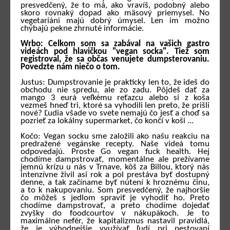
presvedčený, že to má, ako vravíš, podobný alebo
skoro rovnaký dopad ako mäsový priemysel. No
vegetariáni majú dobrý úmysel. Len im možno
chýbajú pekne zhrnuté informácie.
Wrbo: Celkom som sa zabával na vašich gastro
videách pod hlavičkou "vegan socka". Tiež som
registroval, že sa občas venujete dumpsterovaniu.
Povedzte nám niečo o tom.
Justus: Dumpstrovanie je prakticky len to, že ideš do
obchodu nie spredu, ale zo zadu. Pôjdeš dať za
mango 3 eurá veľkému reťazcu alebo si z koša
vezmeš hneď tri, ktoré sa vyhodili len preto, že prišli
nové? Ľudia všade vo svete nemajú čo jesť a choď sa
pozrieť za lokálny supermarket, čo končí v koši ...
Kočo: Vegan socku sme založili ako našu reakciu na
predražené vegánske recepty. Naše videá tomu
odpovedajú. Proste Go vegan fuck health. Hej
chodíme dampstrovať, momentálne ale prežívame
jemnú krízu u nás v Trnave, kôš za Billou, ktorý nás
intenzívne živil asi rok a pol prestáva byť dostupný
denne, a tak začíname byť nútení k hroznému činu,
a to k nakupovaniu. Som presvedčený, že najhoršie
čo môžeš s jedlom spraviť je vyhodiť ho. Preto
chodíme dampstrovať, a preto chodíme dojedať
zvyšky do foodcourtov v nákupákoch. Je to
maximálne nefér, že kapitalizmus nastavil pravidlá,
že je výhodnejšie využívať ľudí pri pestovaní