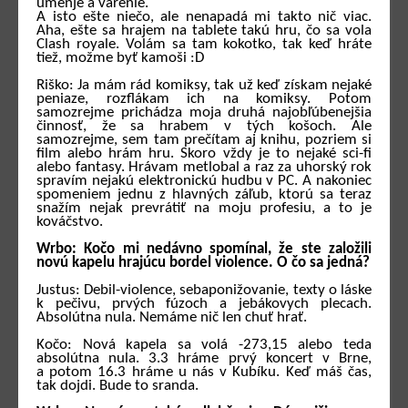
umenje a varenie.
A isto ešte niečo, ale nenapadá mi takto nič viac.
Aha, ešte sa hrajem na tablete takú hru, čo sa vola
Clash royale. Volám sa tam kokotko, tak keď hráte
tiež, možme byť kamoši :D
Riško: Ja mám rád komiksy, tak už keď získam nejaké
peniaze, rozflákam ich na komiksy. Potom
samozrejme prichádza moja druhá najobľúbenejšia
činnosť, že sa hrabem v tých košoch. Ale
samozrejme, sem tam prečítam aj knihu, pozriem si
film alebo hrám hru. Skoro vždy je to nejaké sci-fi
alebo fantasy. Hrávam metlobal a raz za uhorský rok
spravím nejakú elektronickú hudbu v PC. A nakoniec
spomeniem jednu z hlavných záľub, ktorú sa teraz
snažím nejak prevrátiť na moju profesiu, a to je
kováčstvo.
Wrbo: Kočo mi nedávno spomínal, že ste založili
novú kapelu hrajúcu bordel violence. O čo sa jedná?
Justus: Debil-violence, sebaponižovanie, texty o láske
k pečivu, prvých fúzoch a jebákovych plecach.
Absolútna nula. Nemáme nič len chuť hrať.
Kočo: Nová kapela sa volá -273,15 alebo teda
absolútna nula. 3.3 hráme prvý koncert v Brne,
a potom 16.3 hráme u nás v Kubíku. Keď máš čas,
tak dojdi. Bude to sranda.