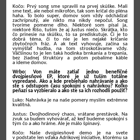
Kočo: Prvý song sme spravili na prvej skúške. Mali
sme text, ale nebol mikrofón, tak som kričal do pléna
haha. To bolo super, domov som vždy odchádzal
zachrípnutý, ale nikto ma nikdy nepočul. Song
tvoríme pomerne dlho. Niektoré som písal ja,
niektoré Rišo, tuším že aj Justus niečo. Skrátka, kto
čo prinesie na skúšku, to sa prediskutuje. Či je to
dobrá téma, či to nie je len nejaké kričanie
zbytočných fráz. A ak text vyhovuje, začína sa
vymýšľať hudba, na tom stroskotávame vždy.
Väčšinou to je len taká hodinka brnkania a trepania,
bez žiadnej štruktúry a potom pobalíme káble
a ideme domov.
Wrbo: Von máte zatiaľ jedno benefičné
dvojpiesňové EP, ktoré je už tuším totálne
vypredané. Ako a kde prebiehalo nahrávanie a ako
ste s odstupom času spokojní s nahrávkou? Koľko
peňazí sa vyzbieralo a ako ste sa ich rozhodli použiť?
Luko: Nahrávka je na naše pomery myslím extrémne
kvalitná.
Justus: Dvojhodinový chaos, vrátane prestávok. Na
zvuk sa budem vyhovárať, až keď budeme spokojní s
tým čo a ako hráme. Ale je málo špinavý.
Kočo: Naše dvojpiesňové demo je na svete
v podstate len vďaka Adrikovej iniciatíve, ktorému sa