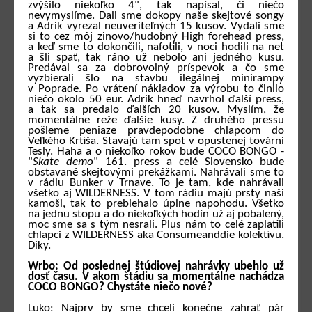
zvýšilo niekoľko 4", tak napísal, či niečo
nevymyslíme. Dali sme dokopy naše skejtové songy
a Adrik vyrezal neuveriteľných 15 kusov. Vydali sme
si to cez môj zinovo/hudobný High forehead press,
a keď sme to dokončili, nafotili, v noci hodili na net
a šli spať, tak ráno už nebolo ani jedného kusu.
Predával sa za dobrovolný príspevok a čo sme
vyzbierali šlo na stavbu ilegálnej minirampy
v Poprade. Po vrátení nákladov za výrobu to činilo
niečo okolo 50 eur. Adrik hneď navrhol ďalší press,
a tak sa predalo ďalších 20 kusov. Myslím, že
momentálne reže ďalšie kusy. Z druhého pressu
pošleme peniaze pravdepodobne chlapcom do
Veľkého Krtíša. Stavajú tam spot v opustenej továrni
Tesly. Haha a o niekoľko rokov bude COCO BONGO -
"
Skate demo
" 161. press a celé Slovensko bude
obstavané skejtovými prekážkami. Nahrávali sme to
v rádiu Bunker v Trnave. To je tam, kde nahrávali
všetko aj WILDERNESS. V tom rádiu majú prsty naši
kamoši, tak to prebiehalo úplne napohodu. Všetko
na jednu stopu a do niekoľkých hodín už aj pobalený,
moc sme sa s tým nesrali. Plus nám to celé zaplatili
chlapci z WILDERNESS aka Consumeanddie kolektívu.
Diky.
Wrbo: Od poslednej štúdiovej nahrávky ubehlo už
dosť času. V akom štádiu sa momentálne nachádza
COCO BONGO? Chystáte niečo nové?
Luko: Najprv by sme chceli konečne zahrať pár