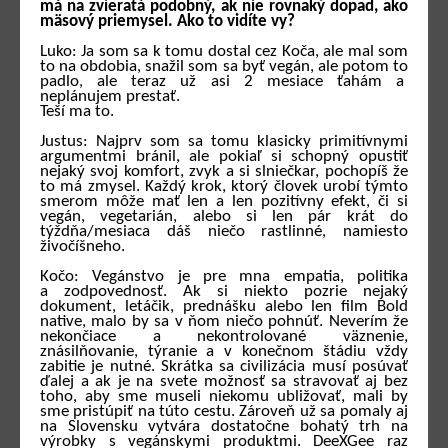
má na zvieratá podobný, ak nie rovnaký dopad, ako
mäsový priemysel. Ako to vidíte vy?
Luko: Ja som sa k tomu dostal cez Koča, ale mal som
to na obdobia, snažil som sa byť vegán, ale potom to
padlo, ale teraz už asi 2 mesiace ťahám a
neplánujem prestať.
Teší ma to.
Justus: Najprv som sa tomu klasicky primitívnymi
argumentmi bránil, ale pokiaľ si schopný opustiť
nejaký svoj komfort, zvyk a si slniečkar, pochopíš že
to má zmysel. Každý krok, ktorý človek urobí týmto
smerom môže mať len a len pozitívny efekt, či si
vegán, vegetarián, alebo si len pár krát do
týždňa/mesiaca dáš niečo rastlinné, namiesto
živočíšneho.
Kočo: Vegánstvo je pre mna empatia, politika
a zodpovednosť. Ak si niekto pozrie nejaký
dokument, letáčik, prednášku alebo len film Bold
native, malo by sa v ňom niečo pohnúť. Neverím že
nekončiace a nekontrolované väznenie,
znásilňovanie, týranie a v konečnom štádiu vždy
zabitie je nutné. Skrátka sa civilizácia musí posúvať
ďalej a ak je na svete možnosť sa stravovať aj bez
toho, aby sme museli niekomu ubližovať, mali by
sme pristúpiť na túto cestu. Zároveň už sa pomaly aj
na Slovensku vytvára dostatočne bohatý trh na
výrobky s vegánskymi produktmi. DeeXGee raz