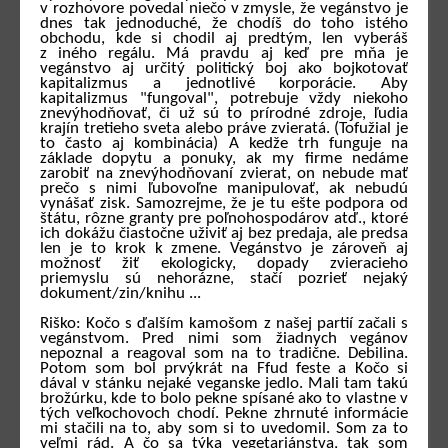
v rozhovore povedal niečo v zmysle, že vegánstvo je
dnes tak jednoduché, že chodíš do toho istého
obchodu, kde si chodil aj predtým, len vyberáš
z iného regálu. Má pravdu aj keď pre mňa je
vegánstvo aj určitý politický boj ako bojkotovať
kapitalizmus a jednotlivé korporácie. Aby
kapitalizmus "fungoval", potrebuje vždy niekoho
znevýhodňovať, či už sú to prírodné zdroje, ľudia
krajín tretieho sveta alebo práve zvieratá. (Tofužial je
to často aj kombinácia) A kedže trh funguje na
základe dopytu a ponuky, ak my firme nedáme
zarobiť na znevýhodňovaní zvierat, on nebude mať
prečo s nimi ľubovoľne manipulovať, ak nebudú
vynášať zisk. Samozrejme, že je tu ešte podpora od
štátu, rôzne granty pre poľnohospodárov atď., ktoré
ich dokážu čiastočne uživiť aj bez predaja, ale predsa
len je to krok k zmene. Vegánstvo je zároveň aj
možnosť žiť ekologicky, dopady zvieracieho
priemyslu sú nehorázne, stačí pozrieť nejaký
dokument/zin/knihu ...
Riško: Kočo s ďalším kamošom z našej partií začali s
vegánstvom. Pred nimi som žiadnych vegánov
nepoznal a reagoval som na to tradične. Debilina.
Potom som bol prvýkrát na Ffud feste a Kočo si
dával v stánku nejaké veganske jedlo. Mali tam takú
brožúrku, kde to bolo pekne spísané ako to vlastne v
tých veľkochovoch chodí. Pekne zhrnuté informácie
mi stačili na to, aby som si to uvedomil. Som za to
veľmi rád. A čo sa týka vegetariánstva, tak som