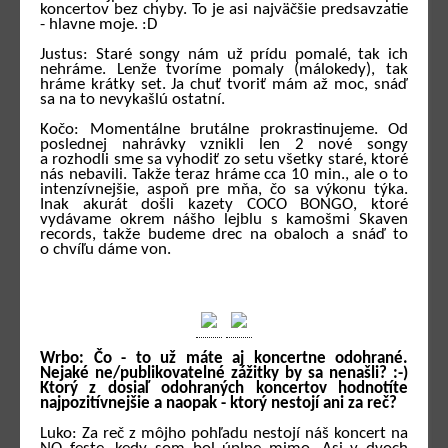
koncertov bez chyby. To je asi najväčšie predsavzatie
- hlavne moje. :D
Justus: Staré songy nám už prídu pomalé, tak ich
nehráme. Lenže tvoríme pomaly (málokedy), tak
hráme krátky set. Ja chuť tvoriť mám až moc, snáď
sa na to nevykašlú ostatní.
Kočo: Momentálne brutálne prokrastinujeme. Od
poslednej nahrávky vznikli len 2 nové songy
a rozhodli sme sa vyhodiť zo setu všetky staré, ktoré
nás nebavili. Takže teraz hráme cca 10 min., ale o to
intenzívnejšie, aspoň pre mňa, čo sa výkonu týka.
Inak akurát došli kazety COCO BONGO, ktoré
vydávame okrem nášho lejblu s kamošmi Skaven
records, takže budeme drec na obaloch a snáď to
o chvíľu dáme von.
Wrbo: Čo - to už máte aj koncertne odohrané.
Nejaké ne/publikovatelné zážitky by sa nenašli? :-)
Ktorý z dosiaľ odohraných koncertov hodnotíte
najpozitívnejšie a naopak - ktorý nestojí ani za reč?
Luko: Za reč z môjho pohľadu nestojí náš koncert na