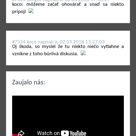
koco: môžeme začať ohovárať a snaď sa niekto
pripojí
#7334 koco napí­sal/a: 02.03.2018 13:27:03
Oj škoda, so myslel že tu niekto niečo vytiahne a
vznikne z toho búrlivá diskusia.
Zaujalo nás: