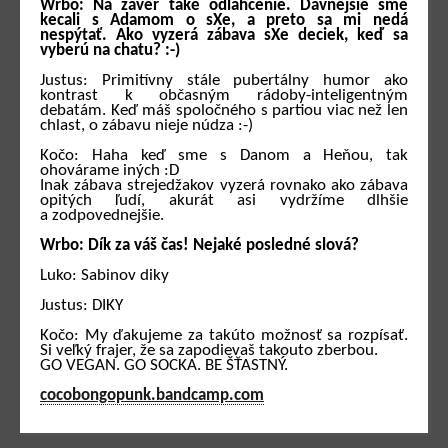
Wrbo: Na záver také odlahčenie. Dávnejšie sme
kecali s Adamom o sXe, a preto sa mi nedá
nespýtať. Ako vyzerá zábava sXe deciek, keď sa
vyberú na chatu? :-)
Justus: Primitívny stále pubertálny humor ako
kontrast k občasným rádoby-inteligentným
debatám. Keď máš spoločného s partiou viac než len
chlast, o zábavu nieje núdza :-)
Kočo: Haha keď sme s Danom a Heňou, tak
ohovárame iných :D
Inak zábava strejedžakov vyzerá rovnako ako zábava
opitých ľudí, akurát asi vydržíme dlhšie
a zodpovednejšie.
Wrbo: Dík za váš čas! Nejaké posledné slová?
Luko: Sabinov diky
Justus: DIKY
Kočo: My ďakujeme za takúto možnosť sa rozpísať.
Si veľký frajer, že sa zapodievaš takouto zberbou.
GO VEGAN. GO SOCKA. BE ŠŤASTNÝ.
cocobongopunk.bandcamp.com