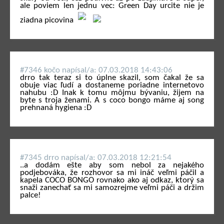
ale poviem len jednu vec: Green Day urcite nie je
ziadna picovina
#7346 kočo napí­sal/a: 07.03.2018 14:43:06
drro tak teraz si to úplne skazil, som čakal že sa
obuje viac ľudí a dostaneme poriadne internetovo
nahubu :D Inak k tomu môjmu bývaniu, žijem na
byte s troja ženami. A s coco bongo máme aj song
prehnaná hygiena :D
#7345 drro napí­sal/a: 07.03.2018 12:21:54
..a dodám ešte aby som nebol za nejakého
podjebováka, že rozhovor sa mi ináč veľmi páčil a
kapela COCO BONGO rovnako ako aj odkaz, ktorý sa
snaži zanechať sa mi samozrejme veľmi páči a držim
palce!