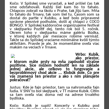
Kočo: V Spišskej sme vyrastali, a keď prišiel čas tak
sme odsťahovali. Každý šiel kam ho to ťahalo.
Chlapcov zobrali na školu v Prahe, tak žijú tam. Mňa
to ťahalo do Trnavy, tak som šiel tu. Časom som sa
dostal do partie v Kubíku, a keď bolo pripravené
správne plesnivé podhubie, došli aj chlapci z COCO
BONGO. V Spišskej každoročne organizujeme festival
v skejtparku Pozitif dej, tento rok bol 5. ročník.
Okrem toho v skejtparku máme galériu Búdka,
v ktorej každých pár mesiacov robíme vernisáž.
Takže sa do Spišskej vraciame minimálne kvôli týmto
aktivitám. Pravde je ale, že momentálne oveľa viac
makám na veciach v Trnave.
Wrbo: Kubík,
ako priestor,
v ktorom máte prsty na mňa zapôsobil strašne
pozitívne. Síce môžem hodnotiť len na základe
jednej akcie, ale celkovo to fungovanie a
bezproblémový chod akcie ... Klobúk dole. Čo pre
vás znamená ten priestor a ako s ním plánujete
pokračovať?
Justus: Kde je fajn priestor, tam sa nahromadia fajn
ľudia. V SNV to bol skejtpark, v TT máme Kubík. Cítim
sa tam oveľa viac doma než na adrese trvalého
bydliska.
Kočo: Kubík je supiš! Koncerty v Kubíku pod