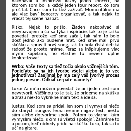
nakopával a inšpiroval každý jeden koncert, na
ktorom som bol a každý jeden tour report, čo som
prečítal. Chcel som to tiež zažívať. Momentálne ma
ale viac baví koncerty organizovať, a tak nejak to
vracať tej scéne naspäť.
Riško: Nejak to prišlo. Žiaden nakopávač si
nevybavujem a čo sa týka inšpirácie, tak to je ťažko
povedať, pretože keď sme začali, tak nám to bolo
dosť jedno ako budeme hrať. Keď sme mali prvú
skúšku a spravili prvý song, tak to bola čistá detská
radosť že proste hráme. Teraz sa inšpirujeme viac
inými kapelami, no vlastne to neviem úplne
konkretizovať.
Wrbo: Vaše texty sa tiež točia okolo vážnejších tém.
Podieľate sa na ich tvorbe všetci alebo je to vec
jednotlivca? Zaujímal by ma celý váš tvorivý proces
jednej piesne. Odkiaľ čerpáte námety?
Luko: Za mňa môžem povedať, že ani jeden text som
nevytvoril. Väčšinou to je tak, že prídeme na skúšku
a zrazu niekto vykríkne mám text a ide sa.
Justus: Keď som sa pridal, len som si vymyslel niečo
do starých songov. Teraz riešime najprv text, niekto
sám alebo dotvoríme spolu. Potom to viazne, kým
vymyslím niečo, s čím sú všetci spokojní. Zahráme to
a potom, keď niekedy príde na skúšku Luko, tak sa to
učí na gitare.