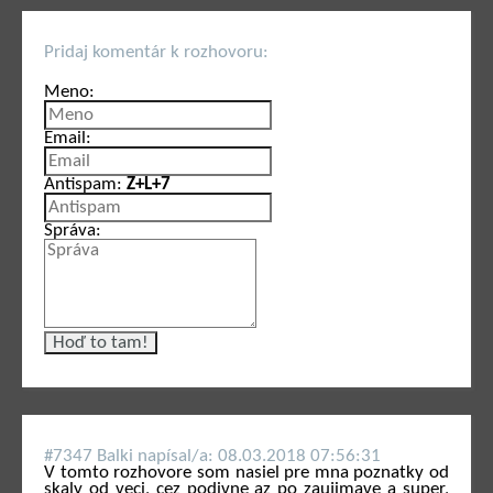
Pridaj komentár k rozhovoru:
Meno:
Email:
Antispam:
Z+L+7
Správa:
#7347 Balki napí­sal/a: 08.03.2018 07:56:31
V tomto rozhovore som nasiel pre mna poznatky od
skaly od veci, cez podivne az po zaujimave a super,