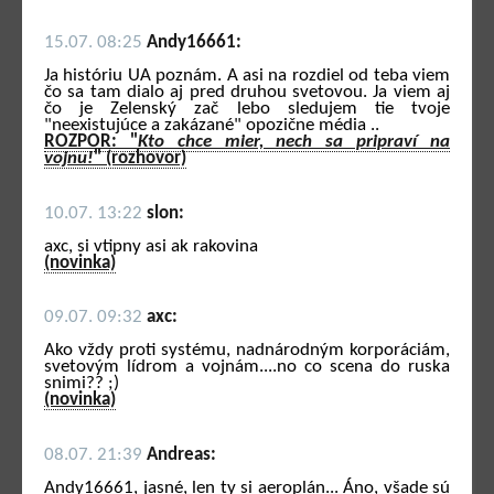
15.07. 08:25
Andy16661:
Ja históriu UA poznám. A asi na rozdiel od teba viem
čo sa tam dialo aj pred druhou svetovou. Ja viem aj
čo je Zelenský zač lebo sledujem tie tvoje
"neexistujúce a zakázané" opozične média ..
ROZPOR: "
Kto chce mier, nech sa pripraví na
vojnu!
" (rozhovor)
10.07. 13:22
slon:
axc, si vtipny asi ak rakovina
(novinka)
09.07. 09:32
axc:
Ako vždy proti systému, nadnárodným korporáciám,
svetovým lídrom a vojnám....no co scena do ruska
snimi?? ;)
(novinka)
08.07. 21:39
Andreas:
Andy16661, jasné, len ty si aeroplán... Áno, všade sú