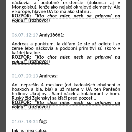
náckovia a podobné existencie (dokonca aj v
Mongolsku), lenže ako nejaké okrajové elementy. Ale
v Európe, hlavne UA to má ako štátnu ..
ROZPOR: "
Kto chce mier, nech sa pripraví na
vojnu!
" (rozhovor)
06.07. 12:19
Andy16661:
Andreas a punktum. Ja dúfam že ste už odleteli zo
zeme lebo náckovia a podobní primitívi sú skoro v
každej krajine.
ROZPOR: "
Kto chce mier, nech sa pripraví na
vojnu!
" (rozhovor)
01.07. 20:13
Andreas:
Ani neprešlo 4 mesiace (od kadeakých obvinení o
hoaxoch a bla, bla) a už máme v UA ten Panteón
hrdinov Ukrajiny... Samí nácek a kolaborant v ňom.
Ruský žid Zelenskyj sa kľačí pred pozost ..
ROZPOR: "
Kto chce mier, nech sa pripraví na
vojnu!
" (rozhovor)
01.07. 18:34
fog:
tak je. mea culpa.