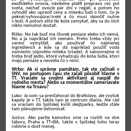
exotického ovocia, následne platiť prepravu cez pol
sveta, nechať ovocie pár dní v regáli, a potom ho
vyhodiť ako upraviť ceny a mienku ľudí o tom, čo je
pekné/vyhovujúce/zrelé a čo musí skončiť nutne
v koši. A potom ešte tie koše zamykať, aby sa do nich
nikto nemohol dostať.
Riško: No tak buď ma človek peniaze alebo ich nemá.
No a ja napríklad ich nemám. Preto treba vždy pri
varení vymýšľať, ako používať čo najmenej
ingrediencíí a kde sa dá napríklad použiť voda
namiesto sójového mlieka (všade). A samozrejme si
treba brať jedlo, ktoré vyhadzujú do koša ľudia, ktorí
majú peniaze a nevedia čo s nimi.
Wrbo: Ak si správne pamätám, tak ste začínali v
SNV, no postupom času ste začali pôsobiť hlavne v
TT. Vraciate sa svojimi aktivitami aj naspäť do
rodného mesta? Alebo sa momentálne zameriavate
hlavne na Trnavu?
Luko: Ja som sa presťahoval do Bratislavy, ale zvyšok
kapely je v TT, takže tam je centrum diania. Ale rád
sa vraciam do Spišskej kvôli skejtparku, kedže stále
tam plánujeme betonovať.
Justus: Ako partia kamošov sme sa rozišli na dve
tábory, Praha a TT+BA, takže v Spišskej toho teraz
robíme o dosť menej.