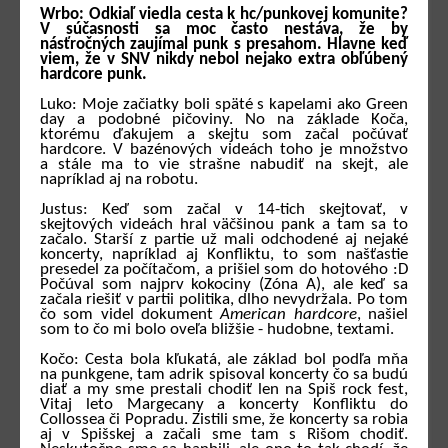
Wrbo: Odkiaľ viedla cesta k hc/punkovej komunite?
V súčasnosti sa moc často nestáva, že by
násťročných zaujímal punk s presahom. Hlavne keď
viem, že v SNV nikdy nebol nejako extra obľúbený
hardcore punk.
Luko: Moje začiatky boli späté s kapelami ako Green
day a podobné pičoviny. No na základe Koča,
ktorému ďakujem a skejtu som začal počúvať
hardcore. V bazénových videách toho je množstvo
a stále ma to vie strašne nabudiť na skejt, ale
napríklad aj na robotu.
Justus: Keď som začal v 14-tich skejtovať, v
skejtových videách hral väčšinou pank a tam sa to
začalo. Starší z partie už mali odchodené aj nejaké
koncerty, napríklad aj Konfliktu, to som našťastie
presedel za počítačom, a prišiel som do hotového :D
Počúval som najprv kokociny (Zóna A), ale keď sa
začala riešiť v partii politika, dlho nevydržala. Po tom
čo som videl dokument
American hardcore
, našiel
som to čo mi bolo oveľa bližšie - hudobne, textami.
Kočo: Cesta bola kľukatá, ale základ bol podľa mňa
na punkgene, tam adrik spisoval koncerty čo sa budú
diať a my sme prestali chodiť len na Spiš rock fest,
Vitaj leto Margecany a koncerty Konfliktu do
Collossea či Popradu. Zistili sme, že koncerty sa robia
aj v Spišskej a začali sme tam s Rišom chodiť.