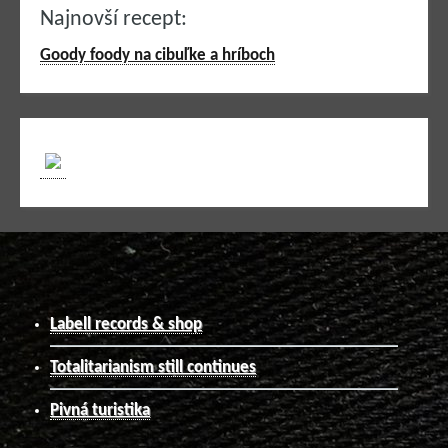
Najnovší recept:
Goody foody na cibuľke a hríboch
Labell records & shop
Totalitarianism still continues
Pivná turistika