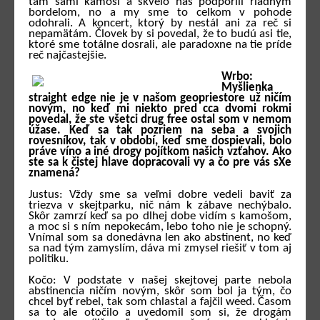
tam samí kamoši a skvelo nás podporili riadným
bordelom, no a my sme to celkom v pohode
odohrali. A koncert, ktorý by nestál ani za reč si
nepamätám. Človek by si povedal, že to budú asi tie,
ktoré sme totálne dosrali, ale paradoxne na tie príde
reč najčastejšie.
Wrbo:
Myšlienka
straight edge nie je v našom geopriestore už ničím
novým, no keď mi niekto pred cca dvomi rokmi
povedal, že ste všetci drug free ostal som v nemom
úžase. Keď sa tak pozriem na seba a svojich
rovesníkov, tak v období, keď sme dospievali, bolo
práve víno a iné drogy pojítkom našich vzťahov. Ako
ste sa k čistej hlave dopracovali vy a čo pre vás sXe
znamená?
Justus: Vždy sme sa veľmi dobre vedeli baviť za
triezva v skejtparku, nič nám k zábave nechýbalo.
Skôr zamrzí keď sa po dlhej dobe vidím s kamošom,
a moc si s ním nepokecám, lebo toho nie je schopný.
Vnímal som sa donedávna len ako abstinent, no keď
sa nad tým zamyslím, dáva mi zmysel riešiť v tom aj
politiku.
Kočo: V podstate v našej skejtovej parte nebola
abstinencia ničím novým, skôr som bol ja tým, čo
chcel byť rebel, tak som chlastal a fajčil weed. Časom
sa to ale otočilo a uvedomil som si, že drogám