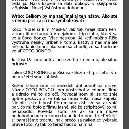
teda ja. Naša kapela sa dala dokopy v skejtparku
v Spišskej Novej Vsi ústnou dohodou.
Wrbo: Celkom by ma zaujímal aj ten názov. Ako ste
k nemu prišli a čo má symbolizovať?
Kočo: Videl si film Maska? Jak tak hraje džim keri,
v tom filme tancujú v nejakom strip clube, ktorý sa
volá Coco bongo. Viac netreba. Aj keď možno Rišo
vystrúha nejaký príbeh k tomu, každý z nás má ale
iné podanie toho, ako sme sa zhodli, že sa budeme
volať COCO BONGO.
Justus: Už sme boli v hece že ho zmeníme, ale silno
prirástol.
Luko: COCO BONGO je Rišova záležitosť, prišiel s tým
on a všetci sme súhlasili.
Riško: Dlhšie sme sa nevedeli dohodnúť na názve.
Názov COCO BONGO som postrehol v jednom filme
a udrelo mi to do očí. Povedal som si, že to znie
úplne peckovo a že tak sa musí volať naša kapela.
Nie nie. Je to blbosť. Potom sme zistili že sa tak volá
bar, čo mi bolo z filmu jasné, ale že striptízový, to mi
nenapadlo. Povedal som, že ak sa na názve
nedohodneme do koncertu bude to ono. I keď všetci
si pamätáme trochu inak prečo sa nakoniec vybralo
práve toto. Aj tak to teraz hádžu na mňa.