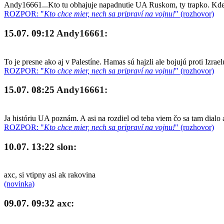
Andy16661...Kto tu obhajuje napadnutie UA Ruskom, ty trapko. Kde so
ROZPOR: "
Kto chce mier, nech sa pripraví na vojnu!
" (rozhovor)
15.07. 09:12
Andy16661:
To je presne ako aj v Palestíne. Hamas sú hajzli ale bojujú proti Izrae
ROZPOR: "
Kto chce mier, nech sa pripraví na vojnu!
" (rozhovor)
15.07. 08:25
Andy16661:
Ja históriu UA poznám. A asi na rozdiel od teba viem čo sa tam dialo 
ROZPOR: "
Kto chce mier, nech sa pripraví na vojnu!
" (rozhovor)
10.07. 13:22
slon:
axc, si vtipny asi ak rakovina
(novinka)
09.07. 09:32
axc: