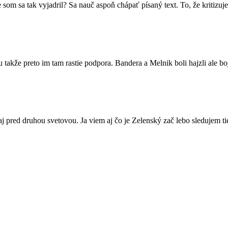
m sa tak vyjadril? Sa nauč aspoň chápať písaný text. To, že kritizuj
lu takže preto im tam rastie podpora. Bandera a Melnik boli hajzli ale b
aj pred druhou svetovou. Ja viem aj čo je Zelenský zač lebo sledujem ti