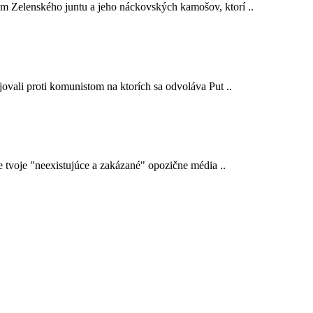
em Zelenského juntu a jeho náckovských kamošov, ktorí ..
ojovali proti komunistom na ktorích sa odvoláva Put ..
e tvoje "neexistujúce a zakázané" opozične média ..