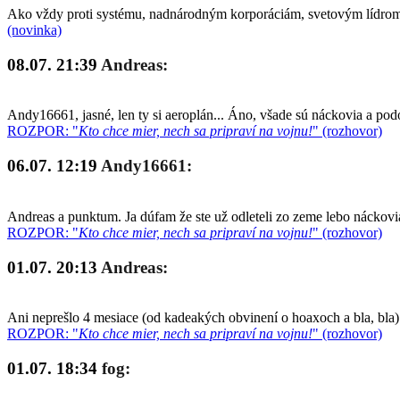
Ako vždy proti systému, nadnárodným korporáciám, svetovým lídrom a
(novinka)
08.07. 21:39
Andreas:
Andy16661, jasné, len ty si aeroplán... Áno, všade sú náckovia a po
ROZPOR: "
Kto chce mier, nech sa pripraví na vojnu!
" (rozhovor)
06.07. 12:19
Andy16661:
Andreas a punktum. Ja dúfam že ste už odleteli zo zeme lebo náckovia
ROZPOR: "
Kto chce mier, nech sa pripraví na vojnu!
" (rozhovor)
01.07. 20:13
Andreas:
Ani neprešlo 4 mesiace (od kadeakých obvinení o hoaxoch a bla, bla)
ROZPOR: "
Kto chce mier, nech sa pripraví na vojnu!
" (rozhovor)
01.07. 18:34
fog: