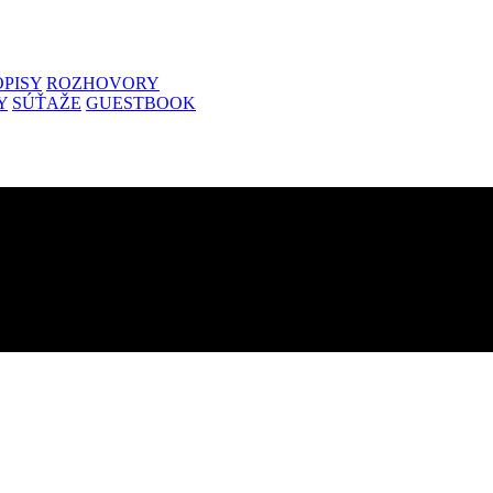
PISY
ROZHOVORY
Y
SÚŤAŽE
GUESTBOOK