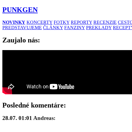
PUNKGEN
NOVINKY
KONCERTY
FOTKY
REPORTY
RECENZIE
CESTO
PREDSTAVUJEME
ČLÁNKY
FANZINY
PREKLADY
RECEPT
Zaujalo nás:
Posledné komentáre:
28.07. 01:01
Andreas: