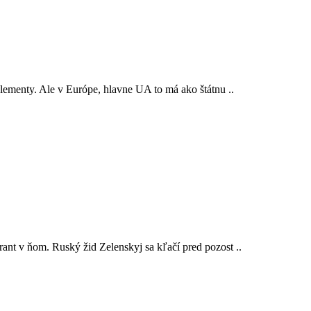
lementy. Ale v Európe, hlavne UA to má ako štátnu ..
ant v ňom. Ruský žid Zelenskyj sa kľačí pred pozost ..