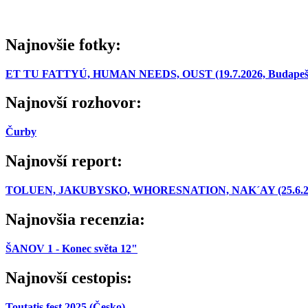
Najnovšie fotky:
ET TU FATTYÚ, HUMAN NEEDS, OUST (19.7.2026, Budapešť
Najnovší rozhovor:
Čurby
Najnovší report:
TOLUEN, JAKUBYSKO, WHORESNATION, NAK´AY (25.6.2026,
Najnovšia recenzia:
ŠANOV 1 - Konec světa 12"
Najnovší cestopis:
Toutatis fest 2025 (Česko)