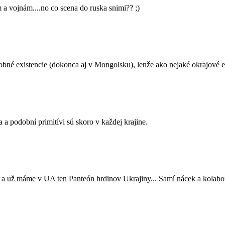
 vojnám....no co scena do ruska snimi?? ;)
dobné existencie (dokonca aj v Mongolsku), lenže ako nejaké okrajové e
 a podobní primitívi sú skoro v každej krajine.
 a už máme v UA ten Panteón hrdinov Ukrajiny... Samí nácek a kolabor