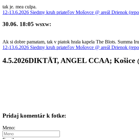
tak je. mea culpa.
12-13.6.2026 Siedmy kruh priateľov Mošovce @ areál Drienok (repo
30.06. 18:05
wsxw:
Ak si dobre pamatam, tak v piatok hrala kapela The Blots. Summa Iru 
12-13.6.2026 Siedmy kruh priateľov Mošovce @ areál Drienok (repo
4.5.2026DIKTÄT, ANGEL CCAA; Košice 
Pridaj komentár k fotke:
Meno: