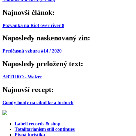
Najnovší článok:
Pozvánka na Riot over river 8
Naposledy naskenovaný zin:
Predčasná vzbura #14 / 2020
Naposledy preložený text:
ARTURO - Walzer
Najnovší recept:
Goody foody na cibuľke a hríboch
Labell records & shop
Totalitarianism still continues
Pivná turistika